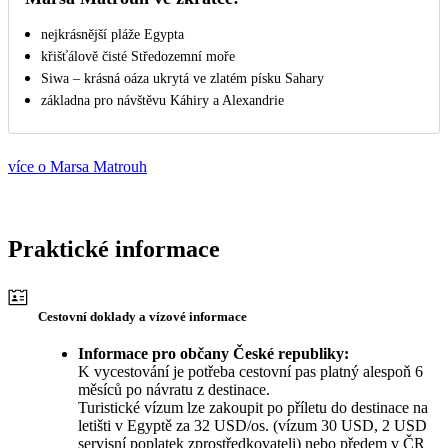
nejkrásnější pláže Egypta
křišťálově čisté Středozemní moře
Siwa – krásná oáza ukrytá ve zlatém písku Sahary
základna pro návštěvu Káhiry a Alexandrie
více o Marsa Matrouh
Praktické informace
Cestovní doklady a vízové informace
Informace pro občany České republiky:
K vycestování je potřeba cestovní pas platný alespoň 6
měsíců po návratu z destinace.
Turistické vízum lze zakoupit po příletu do destinace na
letišti v Egyptě za 32 USD/os. (vízum 30 USD, 2 USD
servisní poplatek zprostředkovateli) nebo předem v ČR