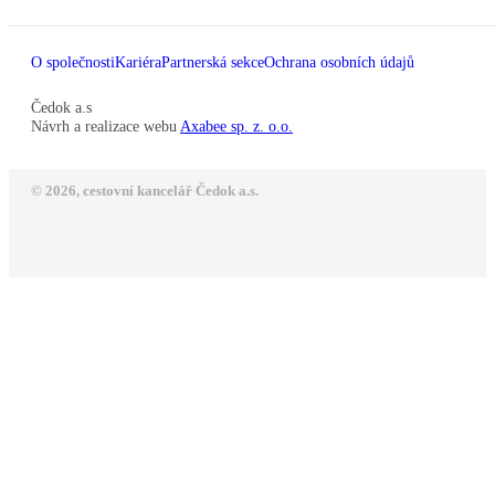
O společnosti
Kariéra
Partnerská sekce
Ochrana osobních údajů
Čedok a.s
Návrh a realizace webu
Axabee sp. z. o.o.
© 2026, cestovní kancelář Čedok a.s.