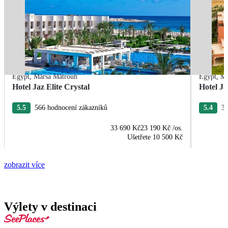
Egypt
,
Marsa Matrouh
Egypt
,
Ma
Hotel Jaz Elite Crystal
Hotel J
5.5
566 hodnocení zákazníků
5.4
33
33 690 Kč
23 190 Kč
/os.
Ušetřete
10 500 Kč
zobrazit více
Výlety v destinaci