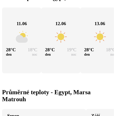
11.06
12.06
13.06
28
°C
18
°C
28
°C
19
°C
28
°C
18
°C
den
noc
den
noc
den
noc
Průměrné teploty - Egypt, Marsa
Matrouh
Srpen
Září