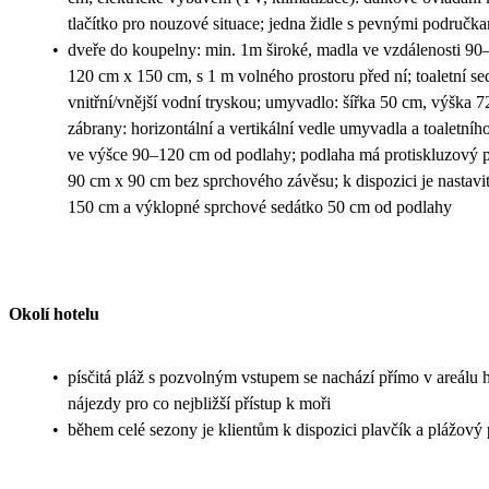
tlačítko pro nouzové situace; jedna židle s pevnými područk
•
dveře do koupelny: min. 1m široké, madla ve vzdálenosti 90–
120 cm x 150 cm, s 1 m volného prostoru před ní; toaletní s
vnitřní/vnější vodní tryskou; umyvadlo: šířka 50 cm, výška
zábrany: horizontální a vertikální vedle umyvadla a toaletního
ve výšce 90–120 cm od podlahy; podlaha má protiskluzový 
90 cm x 90 cm bez sprchového závěsu; k dispozici je nastavi
150 cm a výklopné sprchové sedátko 50 cm od podlahy
Okolí hotelu
•
písčitá pláž s pozvolným vstupem se nachází přímo v areálu h
nájezdy pro co nejbližší přístup k moři
•
během celé sezony je klientům k dispozici plavčík a plážový 