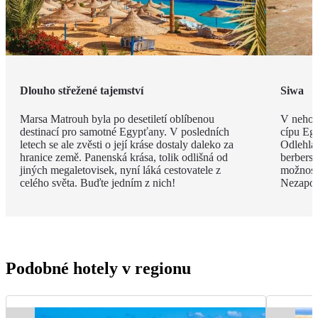
Dlouho střežené tajemství
Siwa
Marsa Matrouh byla po desetiletí oblíbenou
V nehos
destinací pro samotné Egypťany. V posledních
cípu Eg
letech se ale zvěsti o její kráse dostaly daleko za
Odlehlá
hranice země. Panenská krása, tolik odlišná od
berbersk
jiných megaletovisek, nyní láká cestovatele z
možnost
celého světa. Buďte jedním z nich!
Nezapom
Podobné hotely v regionu