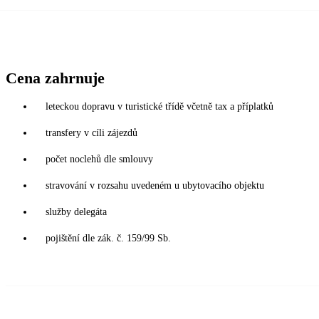
Cena zahrnuje
leteckou dopravu v turistické třídě včetně tax a příplatků
transfery v cíli zájezdů
počet noclehů dle smlouvy
stravování v rozsahu uvedeném u ubytovacího objektu
služby delegáta
pojištění dle zák. č. 159/99 Sb.