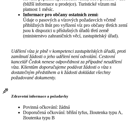
(bližší informace u prodejce). Turistické vízum má
platnost 1 měsíc.
Informace pro občany ostatních zemí:
Údaje o pasových a vízových požadavcích včetně
přibližných lhůt pro vyřízení víz pro občany třetích zemí
jsou k dispozici u příslušných úřadů třetí země
(ministerstvo zahraničních věcí, zastupitelský úřad).
Udělení víza je plně v kompetenci zastupitelských úřadů, proti
zamítnutí žádosti o jeho udělení není odvolání. Cestovní
kancelář Čedok nenese odpovědnost za případné neudělení
víza. Klientům doporučujeme podávat žádosti o víza s
dostatečným předstihem a k žádosti dokládat všechny
požadované dokumenty.
Zdravotní informace a požadavky
Povinná očkování: žádná
Doporučená očkování: břišní tyfus, žloutenka typu A,
žloutenka typu B