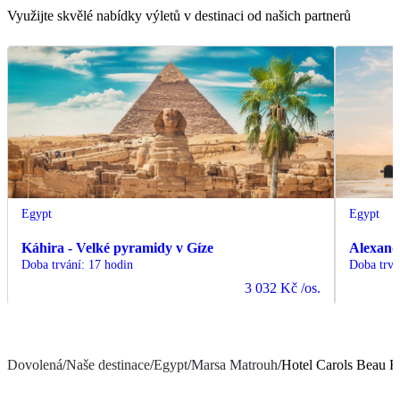
Využijte skvělé nabídky výletů v destinaci od našich partnerů
Egypt
Egypt
Káhira - Velké pyramidy v Gíze
Alexand
Doba trvání
:
17 hodin
Doba trvá
3 032 Kč
/os.
Dovolená
/
Naše destinace
/
Egypt
/
Marsa Matrouh
/
Hotel Carols Beau