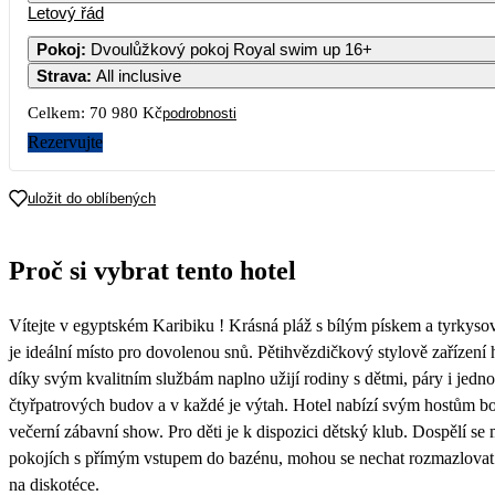
Letový řád
1
Pokoj
:
Dvoulůžkový pokoj Royal swim up 16+
Strava
:
All inclusive
3
4
5
6
7
8
Celkem:
70 980 Kč
podrobnosti
10
11
12
13
14
15
Rezervujte
17
18
19
20
21
22
uložit do oblíbených
35 490
36 090
31 59
24
25
26
27
28
29
Proč si vybrat tento hotel
31
Vítejte v egyptském Karibiku ! Krásná pláž s bílým pískem a tyrkys
je ideální místo pro dovolenou snů. Pětihvězdičkový stylově zařízení 
díky svým kvalitním službám naplno užijí rodiny s dětmi, páry i jednot
čtyřpatrových budov a v každé je výtah. Hotel nabízí svým hostům b
večerní zábavní show. Pro děti je k dispozici dětský klub. Dospělí 
pokojích s přímým vstupem do bazénu, mohou se nechat rozmazlovat 
na diskotéce.