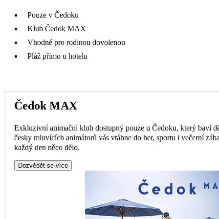
Pouze v Čedoku
Klub Čedok MAX
Vhodné pro rodinou dovolenou
Pláž přímo u hotelu
Čedok MAX
Exkluzivní animační klub dostupný pouze u Čedoku, který baví dě
česky mluvících animátorů vás vtáhne do her, sportu i večerní zába
každý den něco dělo.
Dozvědět se více