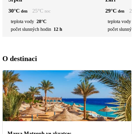
30
°C
25
°C
29
°C
2
den
noc
den
teplota vody
28°C
teplota vody
počet slunných hodin
12 h
počet slunnýc
O destinaci
Marsa Matrouh ve zkratce: