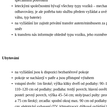
speciálními potřebami
•
leteckými společnostmi bývají všechny typy vozíků – mechani
odbavovány, je ale potřeba tuto službu předem vyžádat a uvés
váhu, typ baterie)
•
na vyžádání lze zajistit privátní transfer autem/minibusem za
směr
•
k transferu nás informujte ohledně typu vozíku, jeho rozměr
Ubytování
•
na vyžádání jsou k dispozici bezbariérové pokoje
•
pokoje se nacházejí v patře a jsou přístupné výtahem
•
vstupní dveře: 1m široké; výška kliky dveří od podlahy: 90–1
110–120 cm od podlahy; podlaha: tvrdý povrch; hlavní osvětl
postel: pevný povrch, výška 45–54 cm; stoly/psací pulty: pr
a 75 cm široký; zrcadla: spodní okraj max. 90 cm od podlahy
cm; elektrické vybavení (TV, klimatizace): dálkové ovládání k 