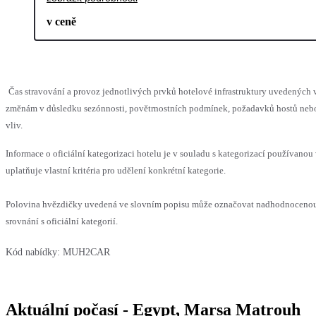
v ceně
Čas stravování a provoz jednotlivých prvků hotelové infrastruktury uvedenýc
změnám v důsledku sezónnosti, povětrnostních podmínek, požadavků hostů nebo 
vliv.
Informace o oficiální kategorizaci hotelu je v souladu s kategorizací používanou
uplatňuje vlastní kritéria pro udělení konkrétní kategorie.
Polovina hvězdičky uvedená ve slovním popisu může označovat nadhodnoceno
srovnání s oficiální kategorií.
Kód nabídky:
MUH2CAR
Aktuální počasí - Egypt, Marsa Matrouh