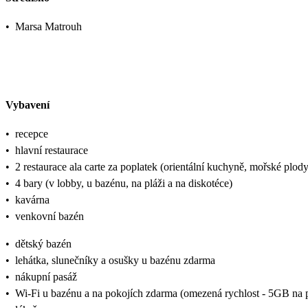
•
Marsa Matrouh
Vybavení
•
recepce
•
hlavní restaurace
•
2 restaurace ala carte za poplatek (orientální kuchyně, mořské plody
•
4 bary (v lobby, u bazénu, na pláži a na diskotéce)
•
kavárna
•
venkovní bazén
•
dětský bazén
•
lehátka, slunečníky a osušky u bazénu zdarma
•
nákupní pasáž
•
Wi-Fi u bazénu a na pokojích zdarma (omezená rychlost - 5GB na p