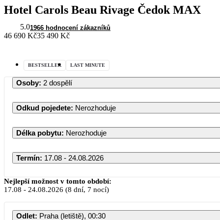
Hotel Carols Beau Rivage Čedok MAX
5.0
1966 hodnocení zákazníků
46 690 Kč
35 490 Kč
BESTSELLER
LAST MINUTE
Osoby
:
2 dospělí
Odkud pojedete
:
Nerozhoduje
Délka pobytu
:
Nerozhoduje
Termín
:
17.08 - 24.08.2026
Srpen 2026
Nejlepší možnost v tomto období:
17.08
-
24.08.2026
(8 dní, 7 nocí)
PO
ÚT
ST
ČT
PÁ
SO
Odlet
:
Praha (letiště), 00:30