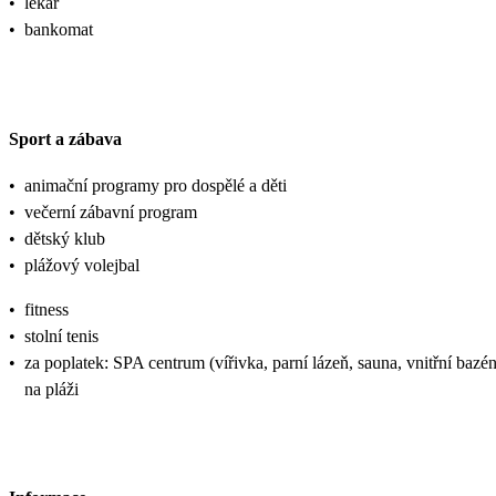
•
lékař
•
bankomat
Sport a zábava
•
animační programy pro dospělé a děti
•
večerní zábavní program
•
dětský klub
•
plážový volejbal
•
fitness
•
stolní tenis
•
za poplatek: SPA centrum (vířivka, parní lázeň, sauna, vnitřní bazé
na pláži