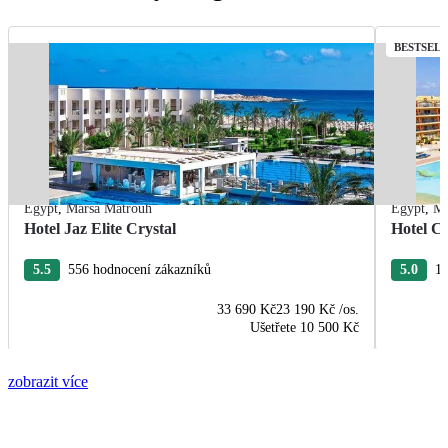
BESTSEL
Egypt
,
Marsa Matrouh
Egypt
,
Ma
Hotel Jaz Elite Crystal
Hotel C
5.5
556 hodnocení zákazníků
5.0
19
33 690 Kč
23 190 Kč
/os.
Ušetřete
10 500 Kč
zobrazit více