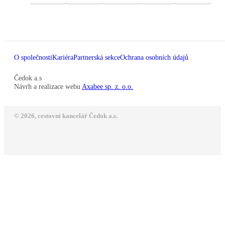
O společnosti
Kariéra
Partnerská sekce
Ochrana osobních údajů
Čedok a.s
Návrh a realizace webu
Axabee sp. z. o.o.
© 2026, cestovní kancelář Čedok a.s.