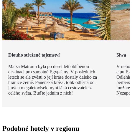
Dlouho střežené tajemství
Siwa
Marsa Matrouh byla po desetiletí oblíbenou
V nehos
destinací pro samotné Egypťany. V posledních
cípu Eg
letech se ale zvěsti o její kráse dostaly daleko za
Odlehlá
hranice země. Panenská krása, tolik odlišná od
berbersk
jiných megaletovisek, nyní láká cestovatele z
možnost
celého světa. Buďte jedním z nich!
Nezapom
Podobné hotely v regionu