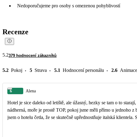
Nedoporučujeme pro osoby s omezenou pohyblivostí
Recenze
5.2
379 hodnocení zákazníků
5.2
Pokoj
5
Strava
5.1
Hodnocení personálu
2.6
Animac
6
Alena
Hotel je sice daleko od letiště, ale úžasný, hezky se tam o to staraj
nádherná, moře je prostě TOP, pokoj jsme měli přímo u jednoho z ba
jsem o hotelu četla, že se skutečně upřednostňuje italská klientela