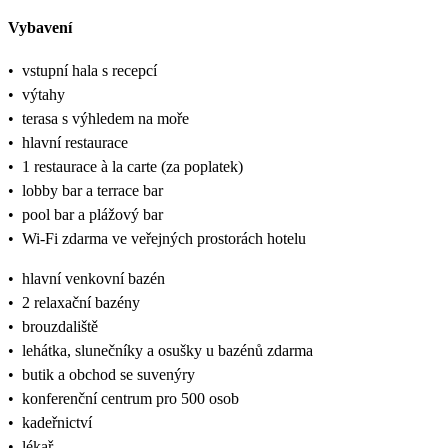
Vybavení
•
vstupní hala s recepcí
•
výtahy
•
terasa s výhledem na moře
•
hlavní restaurace
•
1 restaurace à la carte (za poplatek)
•
lobby bar a terrace bar
•
pool bar a plážový bar
•
Wi-Fi zdarma ve veřejných prostorách hotelu
•
hlavní venkovní bazén
•
2 relaxační bazény
•
brouzdaliště
•
lehátka, slunečníky a osušky u bazénů zdarma
•
butik a obchod se suvenýry
•
konferenční centrum pro 500 osob
•
kadeřnictví
•
lékař