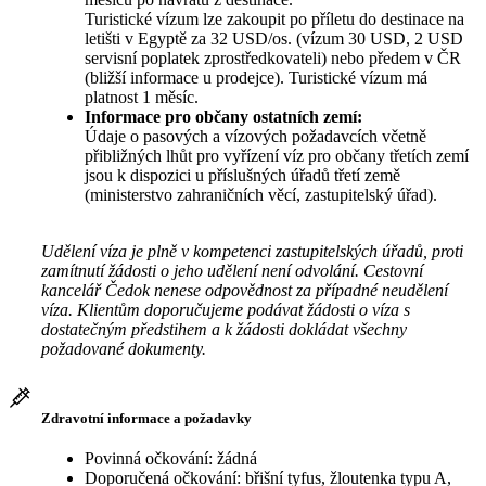
Turistické vízum lze zakoupit po příletu do destinace na
letišti v Egyptě za 32 USD/os. (vízum 30 USD, 2 USD
servisní poplatek zprostředkovateli) nebo předem v ČR
(bližší informace u prodejce). Turistické vízum má
platnost 1 měsíc.
Informace pro občany ostatních zemí:
Údaje o pasových a vízových požadavcích včetně
přibližných lhůt pro vyřízení víz pro občany třetích zemí
jsou k dispozici u příslušných úřadů třetí země
(ministerstvo zahraničních věcí, zastupitelský úřad).
Udělení víza je plně v kompetenci zastupitelských úřadů, proti
zamítnutí žádosti o jeho udělení není odvolání. Cestovní
kancelář Čedok nenese odpovědnost za případné neudělení
víza. Klientům doporučujeme podávat žádosti o víza s
dostatečným předstihem a k žádosti dokládat všechny
požadované dokumenty.
Zdravotní informace a požadavky
Povinná očkování: žádná
Doporučená očkování: břišní tyfus, žloutenka typu A,