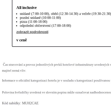
All inclusive
snídaně (7:00-10:00), oběd (12:30-14:30) a večeře (19:30-21:30
pozdní snídaně (10:00-11:00)
pizza (11:00-18:00)
odpolední občerstvení (17:00-18:00)
zobrazit podrobnosti
v ceně
Čas stravování a provoz jednotlivých prvků hotelové infrastruktury uvedenýc
majitel nemá vliv.
Informace o oficiální kategorizaci hotelu je v souladu s kategorizací používanou 
Polovina hvězdičky uvedená ve slovním popisu může označovat nadhodnocenou n
Kód nabídky:
MUH2CAE