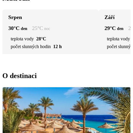
Srpen
Září
30
°C
25
°C
29
°C
2
den
noc
den
teplota vody
28°C
teplota vody
počet slunných hodin
12 h
počet slunnýc
O destinaci