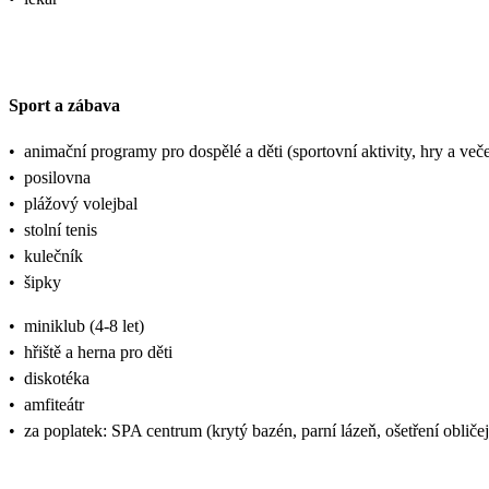
Sport a zábava
•
animační programy pro dospělé a děti (sportovní aktivity, hry a veče
•
posilovna
•
plážový volejbal
•
stolní tenis
•
kulečník
•
šipky
•
miniklub (4-8 let)
•
hřiště a herna pro děti
•
diskotéka
•
amfiteátr
•
za poplatek: SPA centrum (krytý bazén, parní lázeň, ošetření obličej