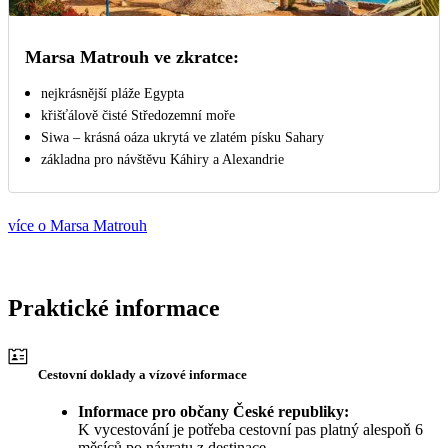
Marsa Matrouh ve zkratce:
nejkrásnější pláže Egypta
křišťálově čisté Středozemní moře
Siwa – krásná oáza ukrytá ve zlatém písku Sahary
základna pro návštěvu Káhiry a Alexandrie
více o Marsa Matrouh
Praktické informace
Cestovní doklady a vízové informace
Informace pro občany České republiky:
K vycestování je potřeba cestovní pas platný alespoň 6
měsíců po návratu z destinace.