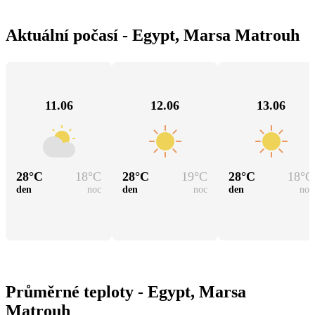
Aktuální počasí - Egypt, Marsa Matrouh
11.06
12.06
13.06
28
°C
18
°C
28
°C
19
°C
28
°C
18
°C
den
noc
den
noc
den
noc
Průměrné teploty - Egypt, Marsa
Matrouh