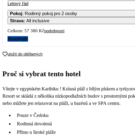
Letový řád
Pokoj
:
Rodinný pokoj pro 2 osoby
Strava
:
All inclusive
Celkem:
57 380 Kč
podrobnosti
Rezervujte
uložit do oblíbených
Proč si vybrat tento hotel
Vítejte v egyptském Karibiku ! Krásná pláž s bílým pískem a tyrkyso
Resort se skládá z několika nízkopodlažních budov s prostornými poko
nebo můžete jen relaxovat na pláži, u bazénů a ve SPA centru.
Pouze v Čedoku
Rodinná dovolená
Přímo u široké pláže