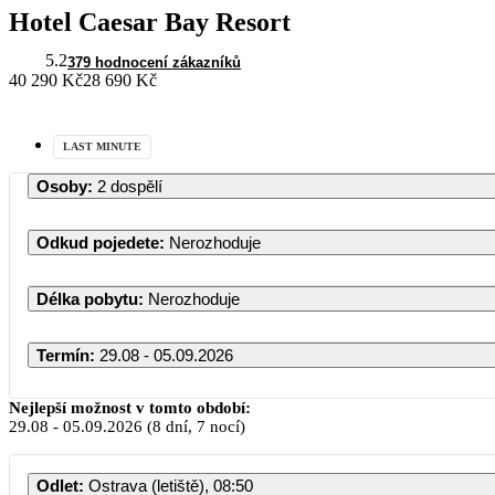
Hotel Caesar Bay Resort
5.2
379 hodnocení zákazníků
40 290 Kč
28 690 Kč
LAST MINUTE
Osoby
:
2 dospělí
Odkud pojedete
:
Nerozhoduje
Délka pobytu
:
Nerozhoduje
Termín
:
29.08 - 05.09.2026
Nejlepší možnost v tomto období:
29.08
-
05.09.2026
(8 dní, 7 nocí)
Odlet
:
Ostrava (letiště), 08:50