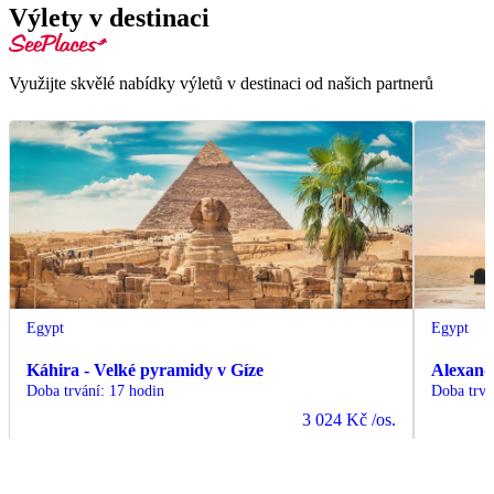
Výlety v destinaci
Využijte skvělé nabídky výletů v destinaci od našich partnerů
Egypt
Egypt
Káhira - Velké pyramidy v Gíze
Alexand
Doba trvání
:
17 hodin
Doba trvá
3 024 Kč
/os.