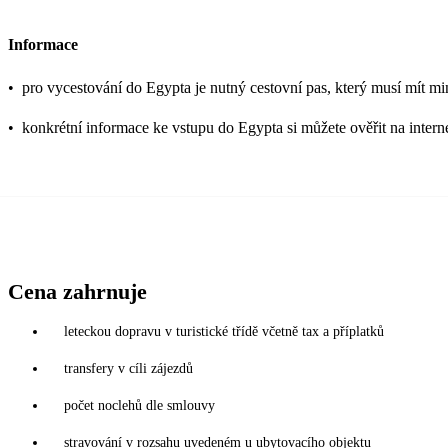
Informace
•
pro vycestování do Egypta je nutný cestovní pas, který musí mít mi
•
konkrétní informace ke vstupu do Egypta si můžete ověřit na inter
Cena zahrnuje
leteckou dopravu v turistické třídě včetně tax a příplatků
transfery v cíli zájezdů
počet noclehů dle smlouvy
stravování v rozsahu uvedeném u ubytovacího objektu