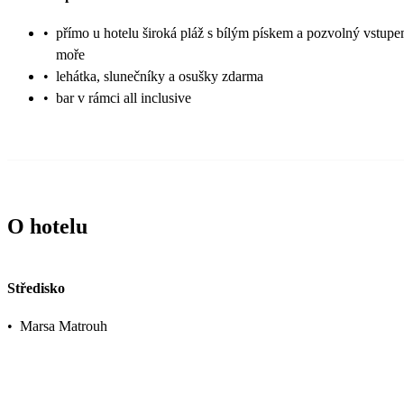
•
přímo u hotelu široká pláž s bílým pískem a pozvolný vstup
moře
•
lehátka, slunečníky a osušky zdarma
•
bar v rámci all inclusive
O hotelu
Středisko
•
Marsa Matrouh