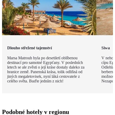
Dlouho střežené tajemství
Siwa
Marsa Matrouh byla po desetiletí oblíbenou
V nehos
destinací pro samotné Egypťany. V posledních
cípu Eg
letech se ale zvěsti o její kráse dostaly daleko za
Odlehlá
hranice země. Panenská krása, tolik odlišná od
berbersk
jiných megaletovisek, nyní láká cestovatele z
možnost
celého světa. Buďte jedním z nich!
Nezapom
Podobné hotely v regionu