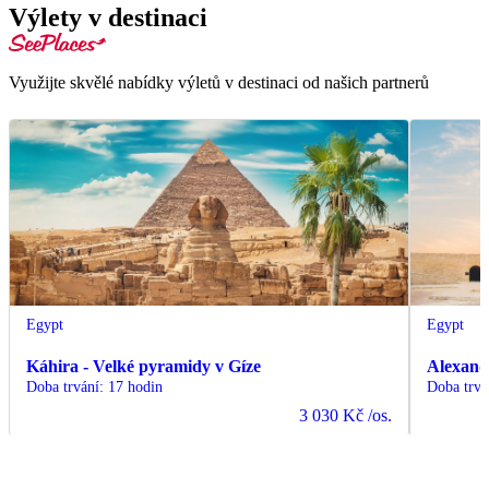
Výlety v destinaci
Využijte skvělé nabídky výletů v destinaci od našich partnerů
Egypt
Egypt
Káhira - Velké pyramidy v Gíze
Alexand
Doba trvání
:
17 hodin
Doba trvá
3 030 Kč
/os.