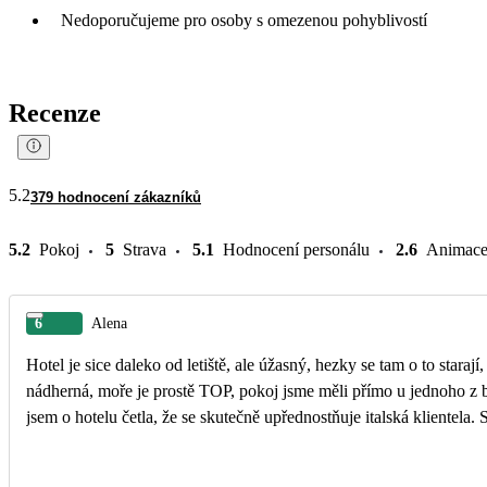
Nedoporučujeme pro osoby s omezenou pohyblivostí
Recenze
5.2
379 hodnocení zákazníků
5.2
Pokoj
5
Strava
5.1
Hodnocení personálu
2.6
Animac
6
Alena
Hotel je sice daleko od letiště, ale úžasný, hezky se tam o to staraj
nádherná, moře je prostě TOP, pokoj jsme měli přímo u jednoho z ba
jsem o hotelu četla, že se skutečně upřednostňuje italská klientela