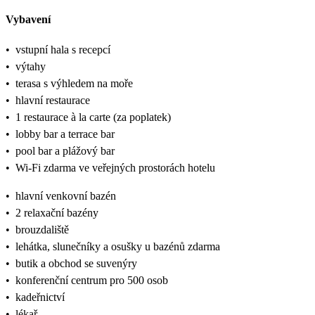
Vybavení
•
vstupní hala s recepcí
•
výtahy
•
terasa s výhledem na moře
•
hlavní restaurace
•
1 restaurace à la carte (za poplatek)
•
lobby bar a terrace bar
•
pool bar a plážový bar
•
Wi-Fi zdarma ve veřejných prostorách hotelu
•
hlavní venkovní bazén
•
2 relaxační bazény
•
brouzdaliště
•
lehátka, slunečníky a osušky u bazénů zdarma
•
butik a obchod se suvenýry
•
konferenční centrum pro 500 osob
•
kadeřnictví
•
lékař