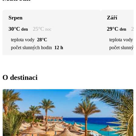
Srpen
Září
30
°C
25
°C
29
°C
2
den
noc
den
teplota vody
28°C
teplota vody
počet slunných hodin
12 h
počet slunnýc
O destinaci