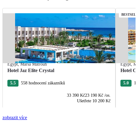
BESTSEL
Egypt
,
Marsa Matrouh
Egypt
,
Ma
Hotel Jaz Elite Crystal
Hotel C
5.5
558 hodnocení zákazníků
5.0
19
33 390 Kč
23 190 Kč
/os.
Ušetřete
10 200 Kč
zobrazit více