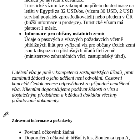
Turistické vízum lze zakoupit po příletu do destinace na
letišti v Egyptě za 32 USD/os. (vízum 30 USD, 2 USD
servisní poplatek zprostředkovateli) nebo předem v ČR
(bližší informace u prodejce). Turistické vízum má
platnost 1 měsíc.
Informace pro občany ostatních zemí:
Údaje o pasových a vízových požadavcích včetně
přibližných lhůt pro vyřízení víz pro občany třetích zemí
jsou k dispozici u příslušných úřadů třetí země
(ministerstvo zahraničních věcí, zastupitelský úřad).
Udělení víza je plně v kompetenci zastupitelských úřadů, proti
zamítnutí žádosti o jeho udělení není odvolání. Cestovní
kancelář Čedok nenese odpovědnost za případné neudělení
víza. Klientům doporučujeme podávat žádosti o víza s
dostatečným předstihem a k žádosti dokládat všechny
požadované dokumenty.
Zdravotní informace a požadavky
Povinná očkování: žádná
Doporučená očkování: břišní tyfus, žloutenka typu A,