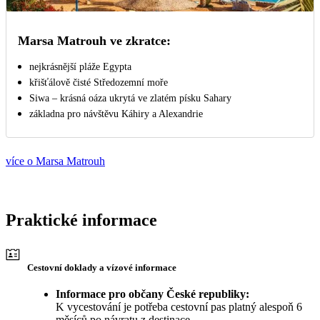
Marsa Matrouh ve zkratce:
nejkrásnější pláže Egypta
křišťálově čisté Středozemní moře
Siwa – krásná oáza ukrytá ve zlatém písku Sahary
základna pro návštěvu Káhiry a Alexandrie
více o Marsa Matrouh
Praktické informace
Cestovní doklady a vízové informace
Informace pro občany České republiky:
K vycestování je potřeba cestovní pas platný alespoň 6
měsíců po návratu z destinace.