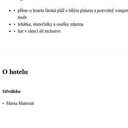
•
přímo u hotelu široká pláž s bílým pískem a pozvolný vstup
moře
•
lehátka, slunečníky a osušky zdarma
•
bar v rámci all inclusive
O hotelu
Středisko
•
Marsa Matrouh