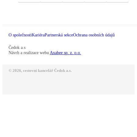
O společnosti
Kariéra
Partnerská sekce
Ochrana osobních údajů
Čedok a.s
Návrh a realizace webu
Axabee sp. z. o.o.
© 2026, cestovní kancelář Čedok a.s.