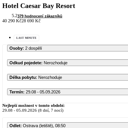
Hotel Caesar Bay Resort
5.2
379 hodnocení zákazníků
40 290 Kč
28 690 Kč
LAST MINUTE
Osoby
:
2 dospělí
Odkud pojedete
:
Nerozhoduje
Délka pobytu
:
Nerozhoduje
Termín
:
29.08 - 05.09.2026
Nejlepší možnost v tomto období:
29.08
-
05.09.2026
(8 dní, 7 nocí)
Odlet
:
Ostrava (letiště), 08:50