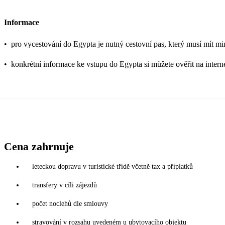
Informace
•
pro vycestování do Egypta je nutný cestovní pas, který musí mít mi
•
konkrétní informace ke vstupu do Egypta si můžete ověřit na inter
Cena zahrnuje
leteckou dopravu v turistické třídě včetně tax a příplatků
transfery v cíli zájezdů
počet noclehů dle smlouvy
stravování v rozsahu uvedeném u ubytovacího objektu