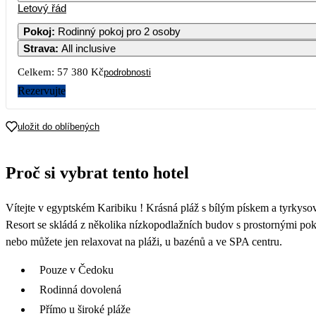
Letový řád
Pokoj
:
Rodinný pokoj pro 2 osoby
Strava
:
All inclusive
Celkem:
57 380 Kč
podrobnosti
Rezervujte
uložit do oblíbených
Proč si vybrat tento hotel
Vítejte v egyptském Karibiku ! Krásná pláž s bílým pískem a tyrkyso
Resort se skládá z několika nízkopodlažních budov s prostornými poko
nebo můžete jen relaxovat na pláži, u bazénů a ve SPA centru.
Pouze v Čedoku
Rodinná dovolená
Přímo u široké pláže