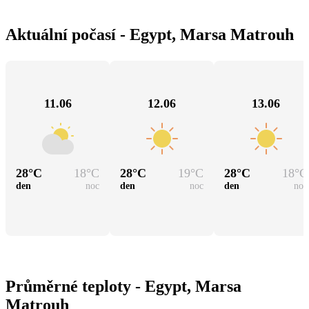
Aktuální počasí - Egypt, Marsa Matrouh
11.06
12.06
13.06
28
°C
18
°C
28
°C
19
°C
28
°C
18
°C
den
noc
den
noc
den
noc
Průměrné teploty - Egypt, Marsa
Matrouh