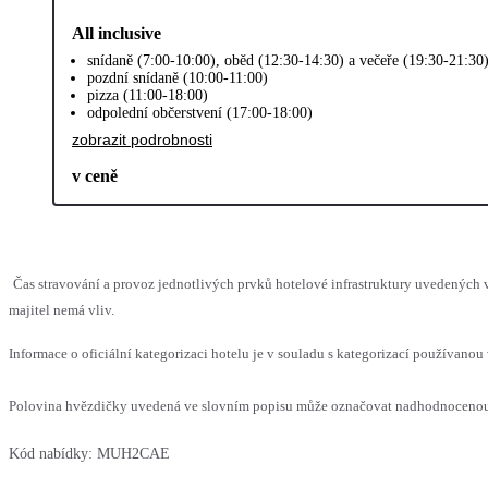
All inclusive
snídaně (7:00-10:00), oběd (12:30-14:30) a večeře (19:30-21:30
pozdní snídaně (10:00-11:00)
pizza (11:00-18:00)
odpolední občerstvení (17:00-18:00)
zobrazit podrobnosti
v ceně
Čas stravování a provoz jednotlivých prvků hotelové infrastruktury uvedenýc
majitel nemá vliv.
Informace o oficiální kategorizaci hotelu je v souladu s kategorizací používanou 
Polovina hvězdičky uvedená ve slovním popisu může označovat nadhodnocenou n
Kód nabídky:
MUH2CAE