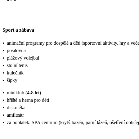
Sport a zábava
•
animační programy pro dospělé a děti (sportovní aktivity, hry a veče
•
posilovna
•
plážový volejbal
•
stolní tenis
•
kulečník
•
šipky
•
miniklub (4-8 let)
•
hřiště a herna pro děti
•
diskotéka
•
amfiteátr
•
za poplatek: SPA centrum (krytý bazén, parní lázeň, ošetření obličej