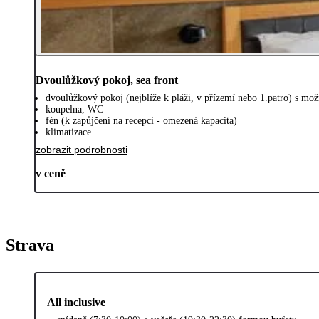
Dvoulůžkový pokoj, sea front
dvoulůžkový pokoj (nejblíže k pláži, v přízemí nebo 1.patro) s možn
koupelna, WC
fén (k zapůjčení na recepci - omezená kapacita)
klimatizace
zobrazit podrobnosti
v ceně
Strava
All inclusive