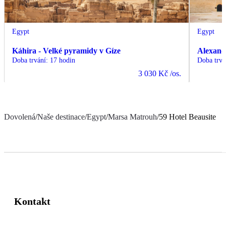
Egypt
Egypt
Káhira - Velké pyramidy v Gíze
Alexand
Doba trvání
:
17 hodin
Doba trvá
3 030 Kč
/os.
Dovolená
/
Naše destinace
/
Egypt
/
Marsa Matrouh
/
59 Hotel Beausite
Kontakt