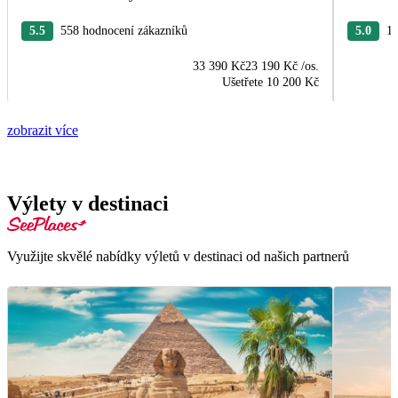
5.5
558 hodnocení zákazníků
5.0
19
33 390 Kč
23 190 Kč
/os.
Ušetřete
10 200 Kč
zobrazit více
Výlety v destinaci
Využijte skvělé nabídky výletů v destinaci od našich partnerů