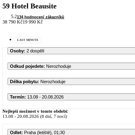
59 Hotel Beausite
5.2
134 hodnocení zákazníků
38 790 Kč
19 990 Kč
LAST MINUTE
Osoby
:
2 dospělí
Odkud pojedete
:
Nerozhoduje
Délka pobytu
:
Nerozhoduje
Termín
:
13.08 - 20.08.2026
Nejlepší možnost v tomto období:
13.08
-
20.08.2026
(8 dní, 7 nocí)
Odlet
:
Praha (letiště), 01:30