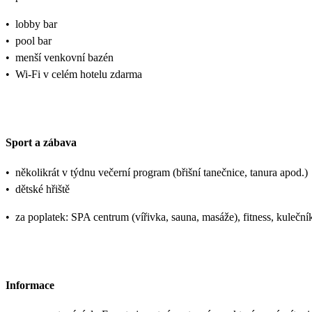
•
lobby bar
•
pool bar
•
menší venkovní bazén
•
Wi-Fi v celém hotelu zdarma
Sport a zábava
•
několikrát v týdnu večerní program (břišní tanečnice, tanura apod.)
•
dětské hřiště
•
za poplatek: SPA centrum (vířivka, sauna, masáže), fitness, kulečník
Informace