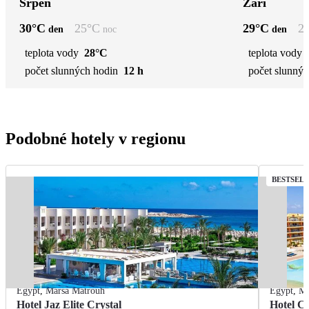
Srpen
Září
30
°C
25
°C
29
°C
2
den
noc
den
teplota vody
28°C
teplota vody
počet slunných hodin
12 h
počet slunnýc
Podobné hotely v regionu
BESTSEL
Egypt
,
Marsa Matrouh
Egypt
,
Ma
Hotel Jaz Elite Crystal
Hotel C