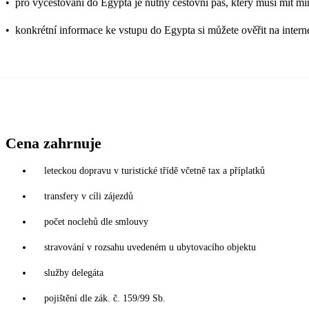
•
pro vycestování do Egypta je nutný cestovní pas, který musí mít mi
•
konkrétní informace ke vstupu do Egypta si můžete ověřit na inter
Cena zahrnuje
leteckou dopravu v turistické třídě včetně tax a příplatků
transfery v cíli zájezdů
počet noclehů dle smlouvy
stravování v rozsahu uvedeném u ubytovacího objektu
služby delegáta
pojištění dle zák. č. 159/99 Sb.