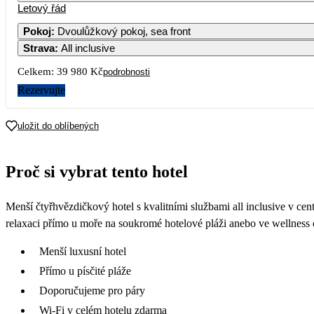
Letový řád
Pokoj
:
Dvoulůžkový pokoj, sea front
Strava
:
All inclusive
Celkem:
39 980 Kč
podrobnosti
Rezervujte
uložit do oblíbených
Proč si vybrat tento hotel
Menší čtyřhvězdičkový hotel s kvalitními službami all inclusive v ce
relaxaci přímo u moře na soukromé hotelové pláži anebo ve wellness 
Menší luxusní hotel
Přímo u písčité pláže
Doporučujeme pro páry
Wi-Fi v celém hotelu zdarma