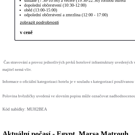
snídaně (7:30-10:00) a večeře (19:30-22:30) formou bufetu
dopolední občerstvení (10:30-12:00)
oběd (13:00-15:00)
odpolední občerstvení a zmrzlina (12:00 - 17:00)
zobrazit podrobnosti
v ceně
Čas stravování a provoz jednotlivých prvků hotelové infrastruktury uvedenýc
majitel nemá vliv.
Informace o oficiální kategorizaci hotelu je v souladu s kategorizací používanou 
Polovina hvězdičky uvedená ve slovním popisu může označovat nadhodnocenou n
Kód nabídky:
MUH2BEA
Aktuální počasí - Egypt, Marsa Matrouh