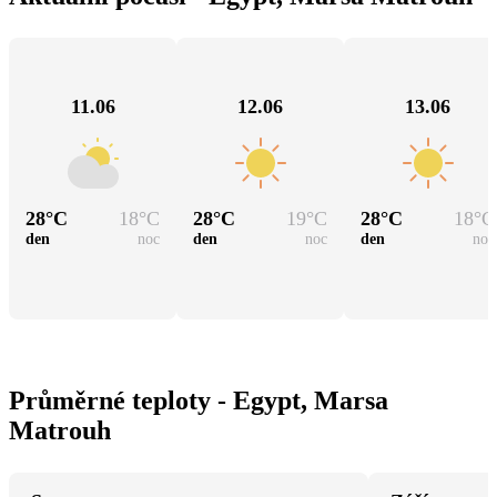
11.06
12.06
13.06
28
°C
18
°C
28
°C
19
°C
28
°C
18
°C
den
noc
den
noc
den
noc
Průměrné teploty - Egypt, Marsa
Matrouh