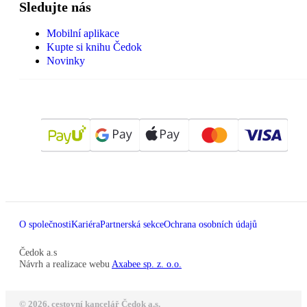
Sledujte nás
Mobilní aplikace
Kupte si knihu Čedok
Novinky
O společnosti
Kariéra
Partnerská sekce
Ochrana osobních údajů
Čedok a.s
Návrh a realizace webu
Axabee sp. z. o.o.
© 2026, cestovní kancelář Čedok a.s.