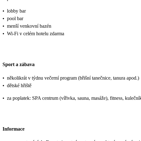
•
lobby bar
•
pool bar
•
menší venkovní bazén
•
Wi-Fi v celém hotelu zdarma
Sport a zábava
•
několikrát v týdnu večerní program (břišní tanečnice, tanura apod.)
•
dětské hřiště
•
za poplatek: SPA centrum (vířivka, sauna, masáže), fitness, kulečník
Informace