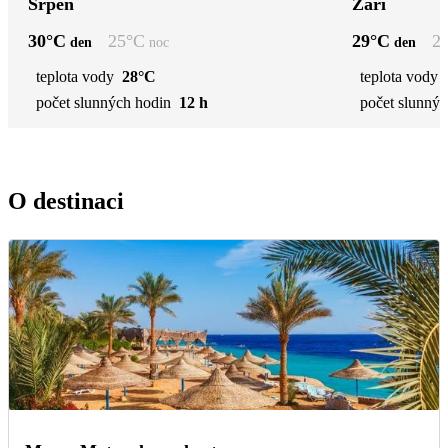
Srpen
Září
30
°C
25
°C
29
°C
2
den
noc
den
teplota vody
28°C
teplota vody
počet slunných hodin
12 h
počet slunnýc
O destinaci