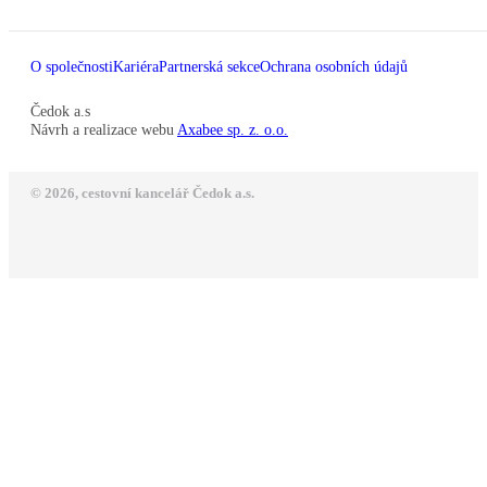
O společnosti
Kariéra
Partnerská sekce
Ochrana osobních údajů
Čedok a.s
Návrh a realizace webu
Axabee sp. z. o.o.
© 2026, cestovní kancelář Čedok a.s.