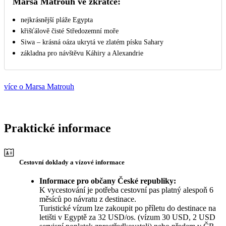
Marsa Matrouh ve zkratce:
nejkrásnější pláže Egypta
křišťálově čisté Středozemní moře
Siwa – krásná oáza ukrytá ve zlatém písku Sahary
základna pro návštěvu Káhiry a Alexandrie
více o Marsa Matrouh
Praktické informace
Cestovní doklady a vízové informace
Informace pro občany České republiky:
K vycestování je potřeba cestovní pas platný alespoň 6
měsíců po návratu z destinace.
Turistické vízum lze zakoupit po příletu do destinace na
letišti v Egyptě za 32 USD/os. (vízum 30 USD, 2 USD