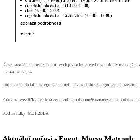
snídaně (7:30-10:00) a večeře (19:30-22:30) formou bufetu
dopolední občerstvení (10:30-12:00)
oběd (13:00-15:00)
odpolední občerstvení a zmrzlina (12:00 - 17:00)
zobrazit podrobnosti
v ceně
Čas stravování a provoz jednotlivých prvků hotelové infrastruktury uvedenýc
majitel nemá vliv.
Informace o oficiální kategorizaci hotelu je v souladu s kategorizací používanou 
Polovina hvězdičky uvedená ve slovním popisu může označovat nadhodnocenou n
Kód nabídky:
MUH2BEA
Aktuální počasí - Egypt, Marsa Matrouh