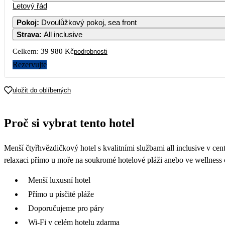
Letový řád
Pokoj
:
Dvoulůžkový pokoj, sea front
Strava
:
All inclusive
Celkem:
39 980 Kč
podrobnosti
Rezervujte
uložit do oblíbených
Proč si vybrat tento hotel
Menší čtyřhvězdičkový hotel s kvalitními službami all inclusive v ce
relaxaci přímo u moře na soukromé hotelové pláži anebo ve wellness 
Menší luxusní hotel
Přímo u písčité pláže
Doporučujeme pro páry
Wi-Fi v celém hotelu zdarma