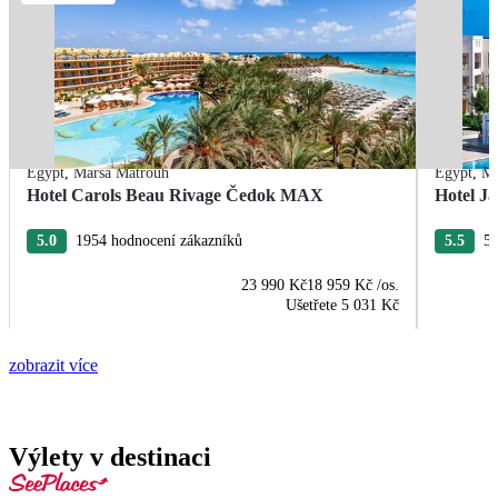
Egypt
,
Marsa Matrouh
Egypt
,
Ma
Hotel Carols Beau Rivage Čedok MAX
Hotel Ja
5.0
1954 hodnocení zákazníků
5.5
55
23 990 Kč
18 959 Kč
/os.
Ušetřete
5 031 Kč
zobrazit více
Výlety v destinaci