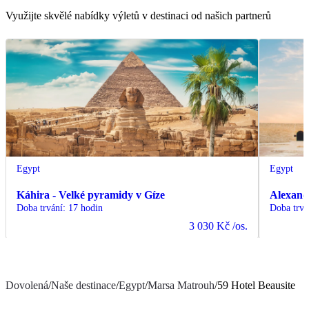
Využijte skvělé nabídky výletů v destinaci od našich partnerů
Egypt
Egypt
Káhira - Velké pyramidy v Gíze
Alexand
Doba trvání
:
17 hodin
Doba trvá
3 030 Kč
/os.
Dovolená
/
Naše destinace
/
Egypt
/
Marsa Matrouh
/
59 Hotel Beausite