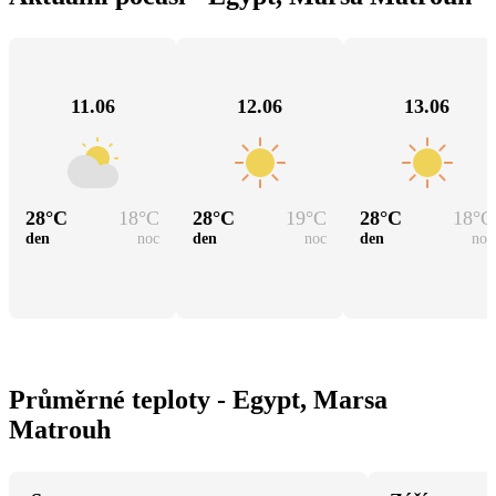
11.06
12.06
13.06
28
°C
18
°C
28
°C
19
°C
28
°C
18
°C
den
noc
den
noc
den
noc
Průměrné teploty - Egypt, Marsa
Matrouh