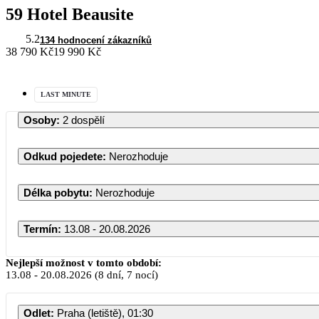
59 Hotel Beausite
5.2
134 hodnocení zákazníků
38 790 Kč
19 990 Kč
LAST MINUTE
Osoby
:
2 dospělí
Odkud pojedete
:
Nerozhoduje
Délka pobytu
:
Nerozhoduje
Termín
:
13.08 - 20.08.2026
Nejlepší možnost v tomto období:
13.08
-
20.08.2026
(8 dní, 7 nocí)
Odlet
:
Praha (letiště), 01:30