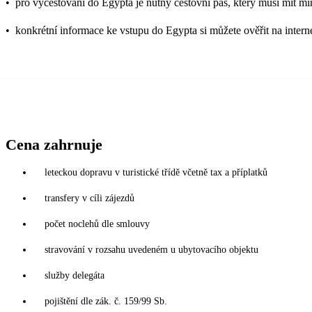
•
pro vycestování do Egypta je nutný cestovní pas, který musí mít mi
•
konkrétní informace ke vstupu do Egypta si můžete ověřit na inter
Cena zahrnuje
leteckou dopravu v turistické třídě včetně tax a příplatků
transfery v cíli zájezdů
počet noclehů dle smlouvy
stravování v rozsahu uvedeném u ubytovacího objektu
služby delegáta
pojištění dle zák. č. 159/99 Sb.