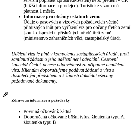
servisní poplatek zprostředkovateli) nebo předem v ČR
(bližší informace u prodejce). Turistické vízum má
platnost 1 měsíc.
Informace pro občany ostatních zemí:
Údaje o pasových a vízových požadavcích včetně
přibližných lhůt pro vyřízení víz pro občany třetích zemí
jsou k dispozici u příslušných úřadů třetí země
(ministerstvo zahraničních věcí, zastupitelský úřad).
Udělení víza je plně v kompetenci zastupitelských úřadů, proti
zamítnutí žádosti o jeho udělení není odvolání. Cestovní
kancelář Čedok nenese odpovědnost za případné neudělení
víza. Klientům doporučujeme podávat žádosti o víza s
dostatečným předstihem a k žádosti dokládat všechny
požadované dokumenty.
Zdravotní informace a požadavky
Povinná očkování: žádná
Doporučená očkování: břišní tyfus, žloutenka typu A,
žloutenka typu B