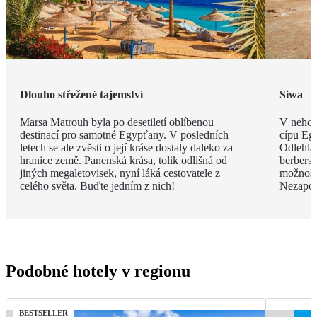
Dlouho střežené tajemství
Siwa
Marsa Matrouh byla po desetiletí oblíbenou
V nehos
destinací pro samotné Egypťany. V posledních
cípu Eg
letech se ale zvěsti o její kráse dostaly daleko za
Odlehlá
hranice země. Panenská krása, tolik odlišná od
berbersk
jiných megaletovisek, nyní láká cestovatele z
možnost
celého světa. Buďte jedním z nich!
Nezapom
Podobné hotely v regionu
BESTSELLER