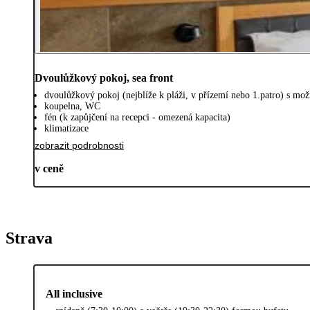
Dvoulůžkový pokoj, sea front
dvoulůžkový pokoj (nejblíže k pláži, v přízemí nebo 1.patro) s možn
koupelna, WC
fén (k zapůjčení na recepci - omezená kapacita)
klimatizace
zobrazit podrobnosti
v ceně
Strava
All inclusive