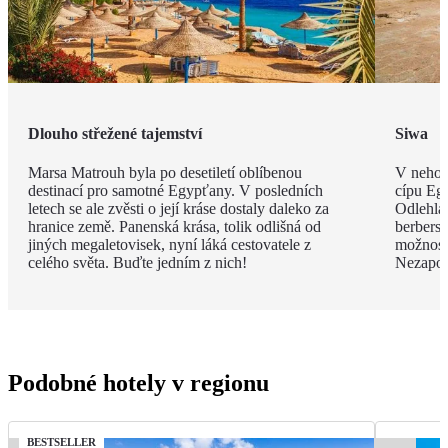
Dlouho střežené tajemství
Siwa
Marsa Matrouh byla po desetiletí oblíbenou
V nehos
destinací pro samotné Egypťany. V posledních
cípu Eg
letech se ale zvěsti o její kráse dostaly daleko za
Odlehlá
hranice země. Panenská krása, tolik odlišná od
berbersk
jiných megaletovisek, nyní láká cestovatele z
možnost
celého světa. Buďte jedním z nich!
Nezapom
Podobné hotely v regionu
BESTSELLER