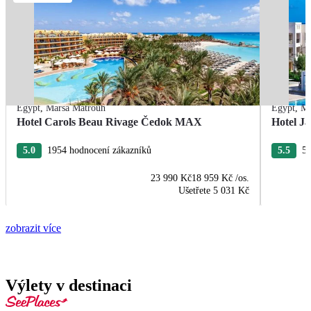
Egypt
,
Marsa Matrouh
Egypt
,
Ma
Hotel Carols Beau Rivage Čedok MAX
Hotel Ja
5.0
1954 hodnocení zákazníků
5.5
55
23 990 Kč
18 959 Kč
/os.
Ušetřete
5 031 Kč
zobrazit více
Výlety v destinaci