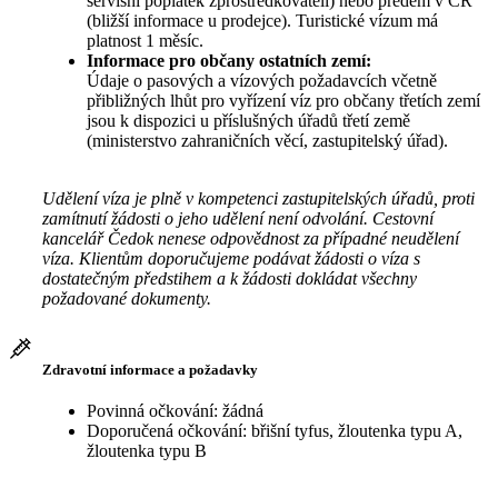
servisní poplatek zprostředkovateli) nebo předem v ČR
(bližší informace u prodejce). Turistické vízum má
platnost 1 měsíc.
Informace pro občany ostatních zemí:
Údaje o pasových a vízových požadavcích včetně
přibližných lhůt pro vyřízení víz pro občany třetích zemí
jsou k dispozici u příslušných úřadů třetí země
(ministerstvo zahraničních věcí, zastupitelský úřad).
Udělení víza je plně v kompetenci zastupitelských úřadů, proti
zamítnutí žádosti o jeho udělení není odvolání. Cestovní
kancelář Čedok nenese odpovědnost za případné neudělení
víza. Klientům doporučujeme podávat žádosti o víza s
dostatečným předstihem a k žádosti dokládat všechny
požadované dokumenty.
Zdravotní informace a požadavky
Povinná očkování: žádná
Doporučená očkování: břišní tyfus, žloutenka typu A,
žloutenka typu B