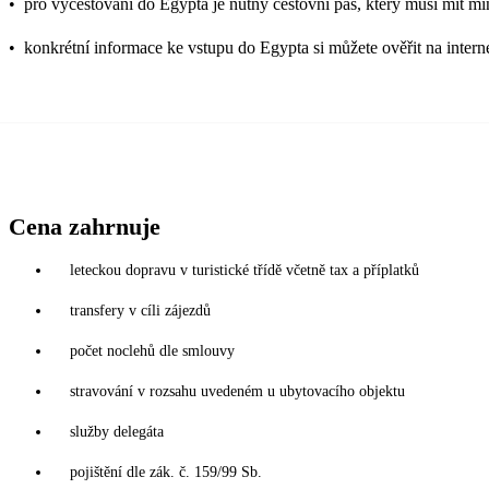
•
pro vycestování do Egypta je nutný cestovní pas, který musí mít mi
•
konkrétní informace ke vstupu do Egypta si můžete ověřit na inter
Cena zahrnuje
leteckou dopravu v turistické třídě včetně tax a příplatků
transfery v cíli zájezdů
počet noclehů dle smlouvy
stravování v rozsahu uvedeném u ubytovacího objektu
služby delegáta
pojištění dle zák. č. 159/99 Sb.