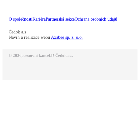
O společnosti
Kariéra
Partnerská sekce
Ochrana osobních údajů
Čedok a.s
Návrh a realizace webu
Axabee sp. z. o.o.
© 2026, cestovní kancelář Čedok a.s.