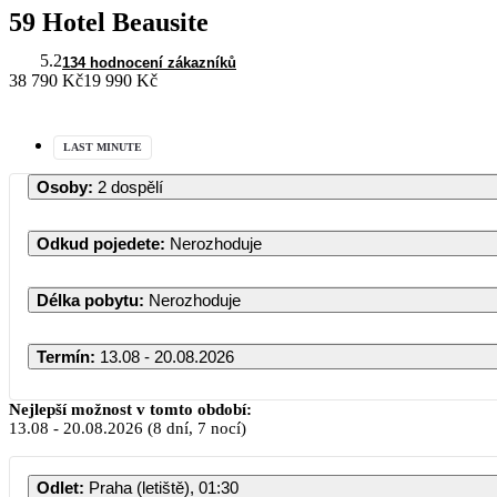
59 Hotel Beausite
5.2
134 hodnocení zákazníků
38 790 Kč
19 990 Kč
LAST MINUTE
Osoby
:
2 dospělí
Odkud pojedete
:
Nerozhoduje
Délka pobytu
:
Nerozhoduje
Termín
:
13.08 - 20.08.2026
Nejlepší možnost v tomto období:
13.08
-
20.08.2026
(8 dní, 7 nocí)
Odlet
:
Praha (letiště), 01:30