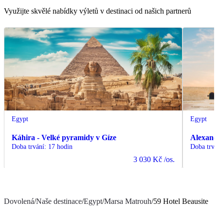
Využijte skvělé nabídky výletů v destinaci od našich partnerů
Egypt
Egypt
Káhira - Velké pyramidy v Gíze
Alexand
Doba trvání
:
17 hodin
Doba trvá
3 030 Kč
/os.
Dovolená
/
Naše destinace
/
Egypt
/
Marsa Matrouh
/
59 Hotel Beausite