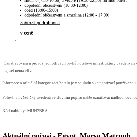
snídaně (7:30-10:00) a večeře (19:30-22:30) formou bufetu
dopolední občerstvení (10:30-12:00)
oběd (13:00-15:00)
odpolední občerstvení a zmrzlina (12:00 - 17:00)
zobrazit podrobnosti
v ceně
Čas stravování a provoz jednotlivých prvků hotelové infrastruktury uvedenýc
majitel nemá vliv.
Informace o oficiální kategorizaci hotelu je v souladu s kategorizací používanou 
Polovina hvězdičky uvedená ve slovním popisu může označovat nadhodnocenou n
Kód nabídky:
MUH2BEA
Aktuální počasí - Egypt, Marsa Matrouh