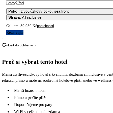
Letový řád
Pokoj
:
Dvoulůžkový pokoj, sea front
Strava
:
All inclusive
Celkem:
39 980 Kč
podrobnosti
Rezervujte
uložit do oblíbených
Proč si vybrat tento hotel
Menší čtyřhvězdičkový hotel s kvalitními službami all inclusive v ce
relaxaci přímo u moře na soukromé hotelové pláži anebo ve wellness 
Menší luxusní hotel
Přímo u písčité pláže
Doporučujeme pro páry
Wi-Fi v celém hotelu zdarma