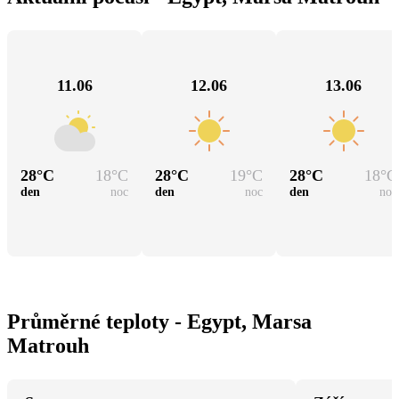
11.06
12.06
13.06
28
°C
18
°C
28
°C
19
°C
28
°C
18
°C
den
noc
den
noc
den
noc
Průměrné teploty - Egypt, Marsa
Matrouh