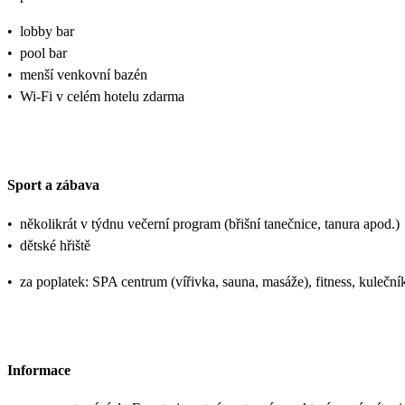
•
lobby bar
•
pool bar
•
menší venkovní bazén
•
Wi-Fi v celém hotelu zdarma
Sport a zábava
•
několikrát v týdnu večerní program (břišní tanečnice, tanura apod.)
•
dětské hřiště
•
za poplatek: SPA centrum (vířivka, sauna, masáže), fitness, kulečník
Informace