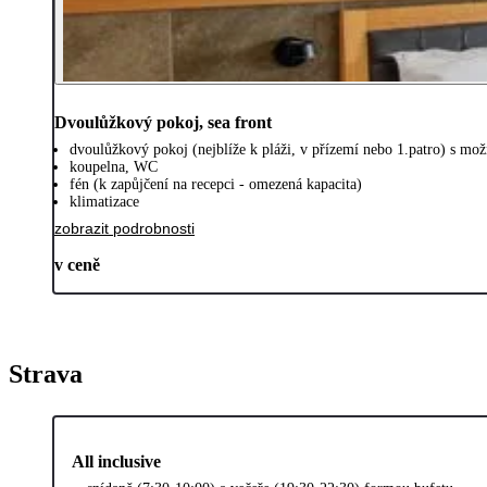
Dvoulůžkový pokoj, sea front
dvoulůžkový pokoj (nejblíže k pláži, v přízemí nebo 1.patro) s možn
koupelna, WC
fén (k zapůjčení na recepci - omezená kapacita)
klimatizace
zobrazit podrobnosti
v ceně
Strava
All inclusive