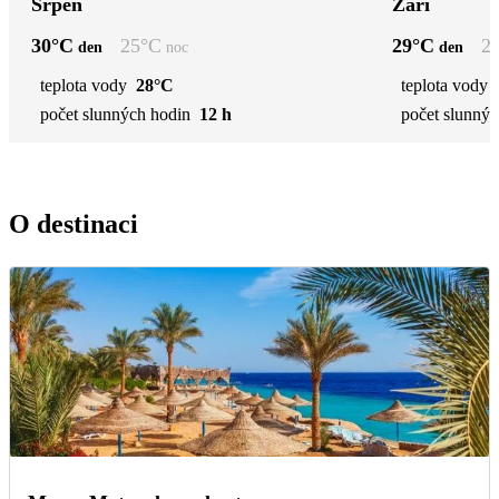
Srpen
Září
30
°C
25
°C
29
°C
2
den
noc
den
teplota vody
28°C
teplota vody
počet slunných hodin
12 h
počet slunnýc
O destinaci