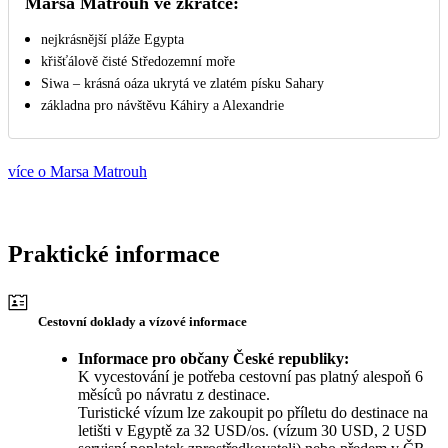
Marsa Matrouh ve zkratce:
nejkrásnější pláže Egypta
křišťálově čisté Středozemní moře
Siwa – krásná oáza ukrytá ve zlatém písku Sahary
základna pro návštěvu Káhiry a Alexandrie
více o Marsa Matrouh
Praktické informace
Cestovní doklady a vízové informace
Informace pro občany České republiky:
K vycestování je potřeba cestovní pas platný alespoň 6
měsíců po návratu z destinace.
Turistické vízum lze zakoupit po příletu do destinace na
letišti v Egyptě za 32 USD/os. (vízum 30 USD, 2 USD