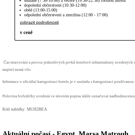
snídaně (7:30-10:00) a večeře (19:30-22:30) formou bufetu
dopolední občerstvení (10:30-12:00)
oběd (13:00-15:00)
odpolední občerstvení a zmrzlina (12:00 - 17:00)
zobrazit podrobnosti
v ceně
Čas stravování a provoz jednotlivých prvků hotelové infrastruktury uvedenýc
majitel nemá vliv.
Informace o oficiální kategorizaci hotelu je v souladu s kategorizací používanou 
Polovina hvězdičky uvedená ve slovním popisu může označovat nadhodnocenou n
Kód nabídky:
MUH2BEA
Aktuální počasí - Egypt, Marsa Matrouh