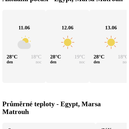
11.06
12.06
13.06
28
°C
18
°C
28
°C
19
°C
28
°C
18
°C
den
noc
den
noc
den
noc
Průměrné teploty - Egypt, Marsa
Matrouh