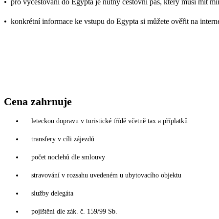
•
pro vycestování do Egypta je nutný cestovní pas, který musí mít mi
•
konkrétní informace ke vstupu do Egypta si můžete ověřit na inter
Cena zahrnuje
leteckou dopravu v turistické třídě včetně tax a příplatků
transfery v cíli zájezdů
počet noclehů dle smlouvy
stravování v rozsahu uvedeném u ubytovacího objektu
služby delegáta
pojištění dle zák. č. 159/99 Sb.