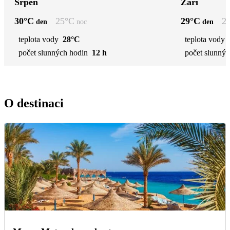
Srpen
Září
30
°C
25
°C
29
°C
2
den
noc
den
teplota vody
28°C
teplota vody
počet slunných hodin
12 h
počet slunnýc
O destinaci