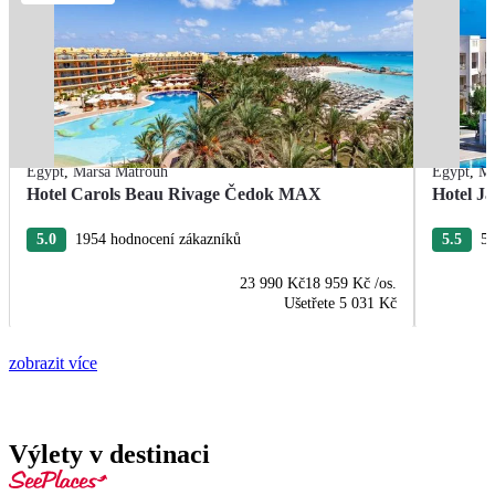
Egypt
,
Marsa Matrouh
Egypt
,
Ma
Hotel Carols Beau Rivage Čedok MAX
Hotel Ja
5.0
1954 hodnocení zákazníků
5.5
55
23 990 Kč
18 959 Kč
/os.
Ušetřete
5 031 Kč
zobrazit více
Výlety v destinaci