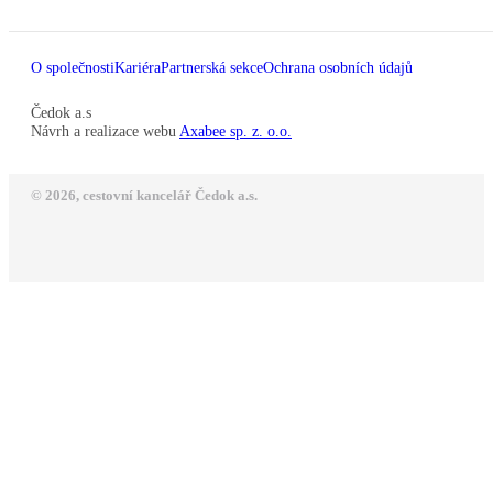
O společnosti
Kariéra
Partnerská sekce
Ochrana osobních údajů
Čedok a.s
Návrh a realizace webu
Axabee sp. z. o.o.
© 2026, cestovní kancelář Čedok a.s.