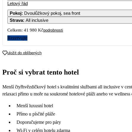
Letový řád
Pokoj
:
Dvoulůžkový pokoj, sea front
Strava
:
All inclusive
Celkem:
41 980 Kč
podrobnosti
Rezervujte
uložit do oblíbených
Proč si vybrat tento hotel
Menší čtyřhvězdičkový hotel s kvalitními službami all inclusive v ce
relaxaci přímo u moře na soukromé hotelové pláži anebo ve wellness 
Menší luxusní hotel
Přímo u písčité pláže
Doporučujeme pro páry
Wi-Fi v celém hotelu zdarma