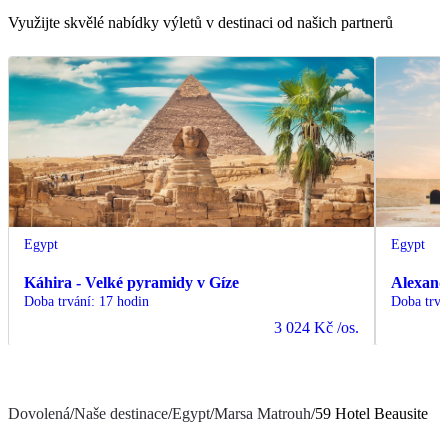
Využijte skvělé nabídky výletů v destinaci od našich partnerů
Egypt
Egypt
Káhira - Velké pyramidy v Gíze
Alexand
Doba trvání
:
17 hodin
Doba trvá
3 024 Kč
/os.
Dovolená
/
Naše destinace
/
Egypt
/
Marsa Matrouh
/
59 Hotel Beausite