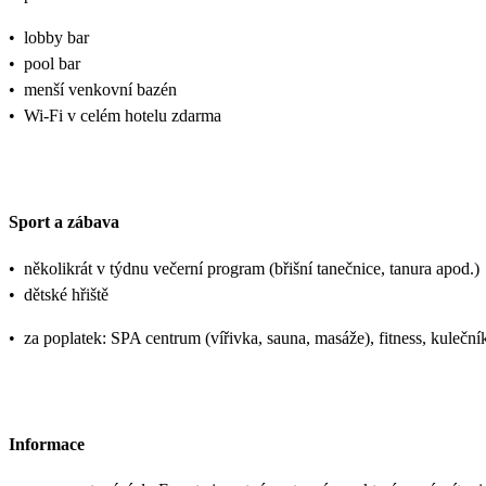
•
lobby bar
•
pool bar
•
menší venkovní bazén
•
Wi-Fi v celém hotelu zdarma
Sport a zábava
•
několikrát v týdnu večerní program (břišní tanečnice, tanura apod.)
•
dětské hřiště
•
za poplatek: SPA centrum (vířivka, sauna, masáže), fitness, kulečník
Informace