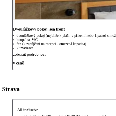
Dvoulůžkový pokoj, sea front
dvoulůžkový pokoj (nejblíže k pláži, v přízemí nebo 1.patro) s možn
koupelna, WC
fén (k zapůjčení na recepci - omezená kapacita)
klimatizace
zobrazit podrobnosti
v ceně
Strava
All inclusive