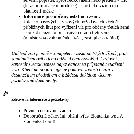
servisní poplatek zprostředkovateli) nebo předem v ČR
(bližší informace u prodejce). Turistické vízum má
platnost 1 měsíc.
Informace pro občany ostatních zemí:
Údaje o pasových a vízových požadavcích včetně
přibližných lhůt pro vyřízení víz pro občany třetích zemí
jsou k dispozici u příslušných úřadů třetí země
(ministerstvo zahraničních věcí, zastupitelský úřad).
Udělení víza je plně v kompetenci zastupitelských úřadů, proti
zamítnutí žádosti o jeho udělení není odvolání. Cestovní
kancelář Čedok nenese odpovědnost za případné neudělení
víza. Klientům doporučujeme podávat žádosti o víza s
dostatečným předstihem a k žádosti dokládat všechny
požadované dokumenty.
Zdravotní informace a požadavky
Povinná očkování: žádná
Doporučená očkování: břišní tyfus, žloutenka typu A,
žloutenka typu B