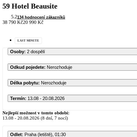
59 Hotel Beausite
5.2
134 hodnocení zákazníků
38 790 Kč
20 990 Kč
LAST MINUTE
Osoby
:
2 dospělí
Odkud pojedete
:
Nerozhoduje
Délka pobytu
:
Nerozhoduje
Termín
:
13.08 - 20.08.2026
Nejlepší možnost v tomto období:
13.08
-
20.08.2026
(8 dní, 7 nocí)
Odlet
:
Praha (letiště), 01:30