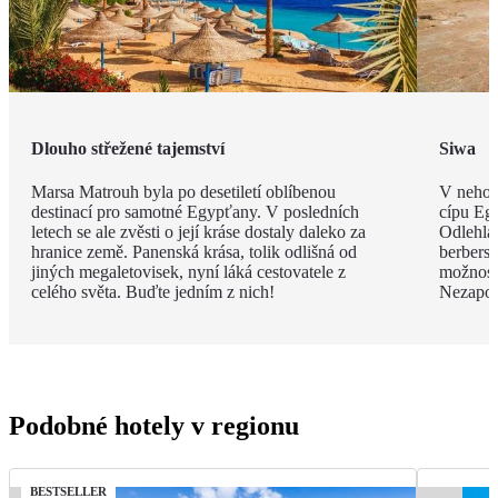
Dlouho střežené tajemství
Siwa
Marsa Matrouh byla po desetiletí oblíbenou
V nehos
destinací pro samotné Egypťany. V posledních
cípu Eg
letech se ale zvěsti o její kráse dostaly daleko za
Odlehlá
hranice země. Panenská krása, tolik odlišná od
berbersk
jiných megaletovisek, nyní láká cestovatele z
možnost
celého světa. Buďte jedním z nich!
Nezapom
Podobné hotely v regionu
BESTSELLER