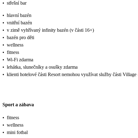
•
střešní bar
•
hlavní bazén
•
vnitřní bazén
•
v zimě vyhřívaný infinity bazén (v části 16+)
•
bazén pro děti
•
wellness
•
fitness
•
Wi-Fi zdarma
•
lehátka, slunečníky a osušky zdarma
•
klienti hotelové části Resort nemohou využívat služby části Village
Sport a zábava
•
fitness
•
wellness
•
mini fotbal