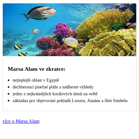
Marsa Alam ve zkratce:
nejteplejší oblast v Egyptě
dechberoucí písečné pláže a nádherné výhledy
jedny z nejkrásnějších korálových útesů na světě
základna pro objevování pokladů Luxoru, Asuánu a Abú Simbelu
více o Marsa Alam