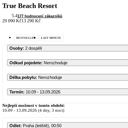
True Beach Resort
5.4
177 hodnocení zákazníků
29 090 Kč
13 290 Kč
BESTSELLER
LAST MINUTE
Osoby
:
2 dospělí
Odkud pojedete
:
Nerozhoduje
Délka pobytu
:
Nerozhoduje
Termín
:
10.09 - 13.09.2026
Nejlepší možnost v tomto období:
10.09
-
13.09.2026
(4 dny, 3 noci)
Odlet
:
Praha (letiště), 00:50