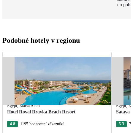
do pobře
Podobné hotely v regionu
Egypt
,
Marsa Alam
Egypt
,
Ma
Hotel Royal Brayka Beach Resort
Sataya 
4.8
1195 hodnocení zákazníků
5.3
75