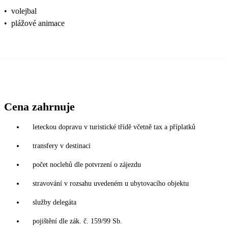
•
volejbal
•
plážové animace
Cena zahrnuje
leteckou dopravu v turistické třídě včetně tax a příplatků
transfery v destinaci
počet noclehů dle potvrzení o zájezdu
stravování v rozsahu uvedeném u ubytovacího objektu
služby delegáta
pojištění dle zák. č. 159/99 Sb.