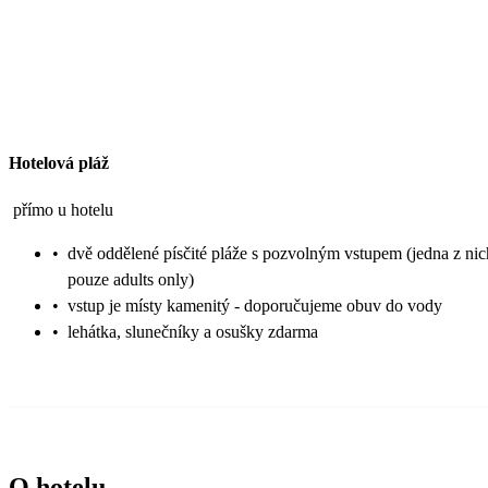
Hotelová pláž
přímo u hotelu
•
dvě oddělené písčité pláže s pozvolným vstupem (jedna z nic
pouze adults only)
•
vstup je místy kamenitý - doporučujeme obuv do vody
•
lehátka, slunečníky a osušky zdarma
O hotelu