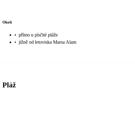
Okolí
•
přímo u písčité pláže
•
jižně od letoviska Marsa Alam
Pláž