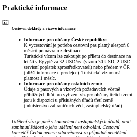
Praktické informace
Cestovní doklady a vízové informace
Informace pro občany České republiky:
K vycestování je potřeba cestovní pas platný alespoň 6
měsíců po návratu z destinace.
Turistické vízum lze zakoupit po příletu do destinace na
letišti v Egyptě za 32 USD/os. (vízum 30 USD, 2 USD
servisní poplatek zprostředkovateli) nebo předem v ČR
(bližší informace u prodejce). Turistické vízum má
platnost 1 měsíc.
Informace pro občany ostatních zemí:
Údaje o pasových a vízových požadavcích včetně
přibližných lhůt pro vyřízení víz pro občany třetích zemí
jsou k dispozici u příslušných úřadů třetí země
(ministerstvo zahraničních věcí, zastupitelský úřad).
Udělení víza je plně v kompetenci zastupitelských úřadů, proti
zamítnutí žádosti o jeho udělení není odvolání. Cestovní
kancelář Čedok nenese odpovědnost za případné neudělení