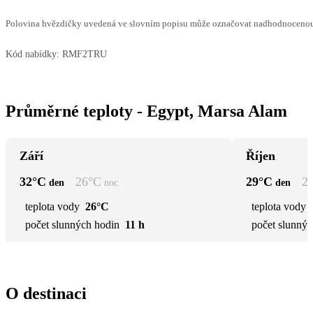
Polovina hvězdičky uvedená ve slovním popisu může označovat nadhodnocenou n
Kód nabídky:
RMF2TRU
Průměrné teploty - Egypt, Marsa Alam
Září
Říjen
32
°C
26
°C
29
°C
2
den
noc
den
teplota vody
26°C
teplota vody
počet slunných hodin
11 h
počet slunnýc
O destinaci