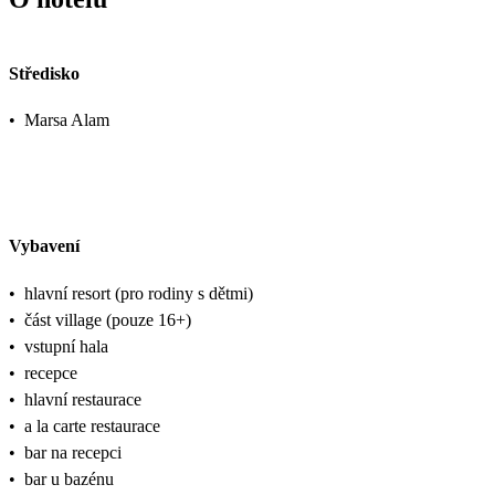
Středisko
•
Marsa Alam
Vybavení
•
hlavní resort (pro rodiny s dětmi)
•
část village (pouze 16+)
•
vstupní hala
•
recepce
•
hlavní restaurace
•
a la carte restaurace
•
bar na recepci
•
bar u bazénu