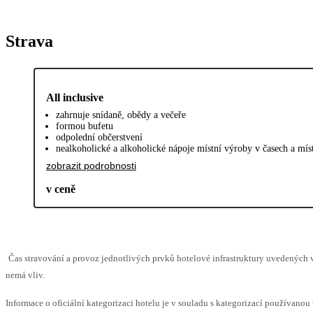
Strava
All inclusive
zahrnuje snídaně, obědy a večeře
formou bufetu
odpolední občerstvení
nealkoholické a alkoholické nápoje místní výroby v časech a mí
zobrazit podrobnosti
v ceně
Čas stravování a provoz jednotlivých prvků hotelové infrastruktury uvedených
nemá vliv.
Informace o oficiální kategorizaci hotelu je v souladu s kategorizací používanou 