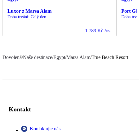
Luxor z Marsa Alam
Port Gh
Doba trvání
:
Celý den
Doba trvá
1 789 Kč
/os.
Dovolená
/
Naše destinace
/
Egypt
/
Marsa Alam
/
True Beach Resort
Kontakt
Kontaktujte nás