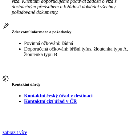
víza. Klientům doporučujeme podávat žádosti o víza s
dostatečným předstihem a k žádosti dokládat všechny
požadované dokumenty.
Zdravotní informace a požadavky
Povinná očkování: žádná
Doporučená očkování: břišní tyfus, žloutenka typu A,
žloutenka typu B
Kontaktní úřady
Kontaktní český úřad v destinaci
Kontaktní cizí úřad v ČR
zobrazit více