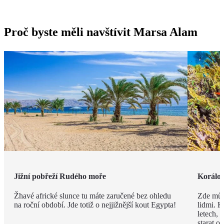
Proč byste měli navštívit Marsa Alam
Jižní pobřeží Rudého moře
Korálov
Žhavé africké slunce tu máte zaručené bez ohledu
Zde můž
na roční období. Jde totiž o nejjižnější kout Egypta!
lidmi. K
letech,
starat o