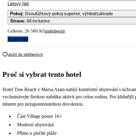
Letový řád
Pokoj
:
Dvoulůžkový pokoj superior, výhled/zahrada
Strava
:
All inclusive
Celkem:
26 580 Kč
podrobnosti
Rezervujte
uložit do oblíbených
Proč si vybrat tento hotel
Hotel True Beach v Marsa Alam nabízí komfortní ubytování s úchvat
vychutnávejte širokou nabídku aktivit pro celou rodinu. Pro klidnější 
místem pro nezapomenutelnou dovolenou.
Část Village pouze 16+
Moderní ubytování
Přímo u písčité pláže