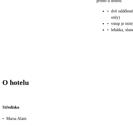
přímo u hotelu
•
dvě oddělené
only)
•
vstup je mís
•
lehátka, slu
O hotelu
Středisko
•
Marsa Alam