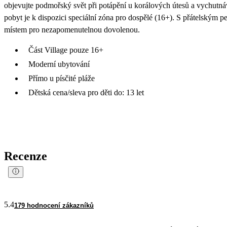
objevujte podmořský svět při potápění u korálových útesů a vychutnáve
pobyt je k dispozici speciální zóna pro dospělé (16+). S přátelským p
místem pro nezapomenutelnou dovolenou.
Část Village pouze 16+
Moderní ubytování
Přímo u písčité pláže
Dětská cena/sleva pro děti do: 13 let
Recenze
5.4
179 hodnocení zákazníků