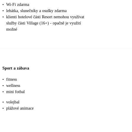
•
Wi-Fi zdarma
•
lehátka, slunečníky a osušky zdarma
•
klienti hotelové části Resort nemohou využívat
služby části Village (16+) - opačně je využití
možné
Sport a zábava
•
fitness
•
wellness
•
mini fotbal
•
volejbal
•
plážové animace