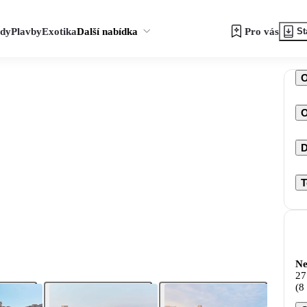
zdy
Plavby
Exotika
Další nabídka
Pro vás
St
O
D
T
Ne
27
(8