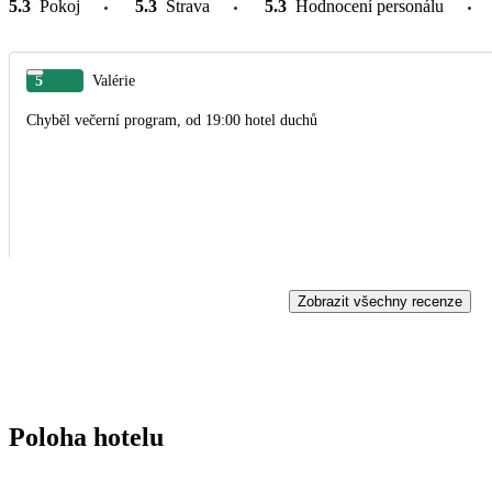
5.3
Pokoj
5.3
Strava
5.3
Hodnocení personálu
5
Valérie
Chyběl večerní program, od 19:00 hotel duchů
Zobrazit všechny recenze
Poloha hotelu