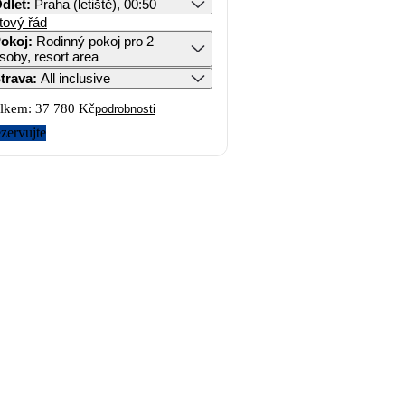
dlet
:
Praha (letiště), 00:50
tový řád
okoj
:
Rodinný pokoj pro 2
soby, resort area
trava
:
All inclusive
lkem:
37 780 Kč
podrobnosti
zervujte