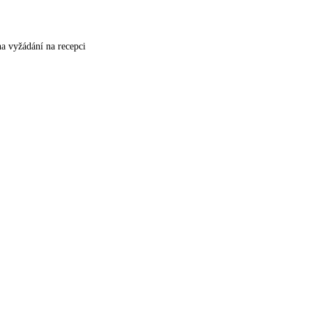
problem. V pri
ctyrkolkach, c
na vyžádání na recepci
a caju, videli zapad Slunce, navs
krasna dovole