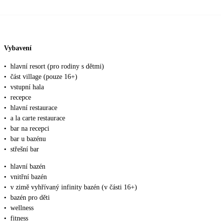
Vybavení
•
hlavní resort (pro rodiny s dětmi)
•
část village (pouze 16+)
•
vstupní hala
•
recepce
•
hlavní restaurace
•
a la carte restaurace
•
bar na recepci
•
bar u bazénu
•
střešní bar
•
hlavní bazén
•
vnitřní bazén
•
v zimě vyhřívaný infinity bazén (v části 16+)
•
bazén pro děti
•
wellness
•
fitness