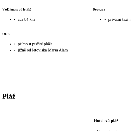
Vzdálenost od letiště
Doprava
•
cca 84 km
•
privátní taxi 
Okolí
•
přímo u písčité pláže
•
jižně od letoviska Marsa Alam
Pláž
Hotelová pláž