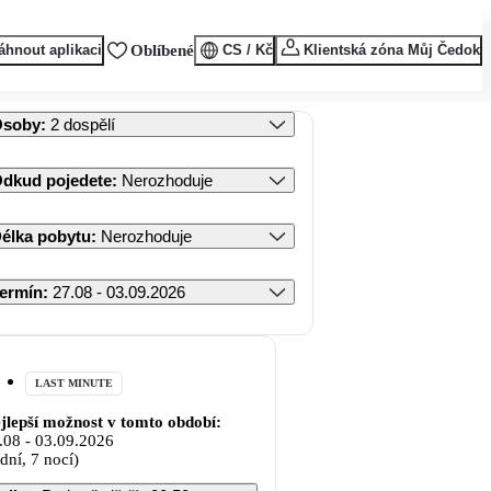
áhnout aplikaci
Oblíbené
CS / Kč
Klientská zóna Můj Čedok
Osoby
:
2 dospělí
dkud pojedete
:
Nerozhoduje
élka pobytu
:
Nerozhoduje
ermín
:
27.08 - 03.09.2026
LAST MINUTE
jlepší možnost v tomto období:
.08
-
03.09.2026
 dní, 7 nocí)