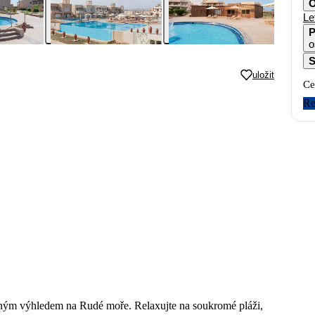
O
Le
P
o
S
uložit
Ce
Re
tným výhledem na Rudé moře. Relaxujte na soukromé pláži,