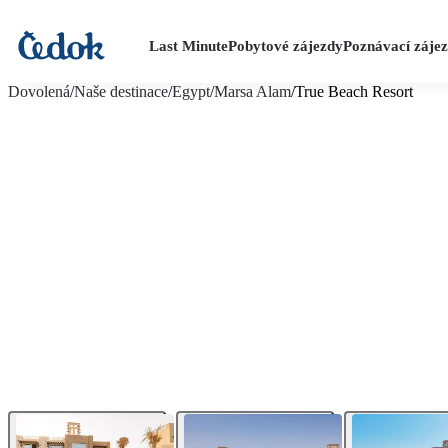
Last Minute
Pobytové zájezdy
Poznávací záje
více fotografií (67)
Dovolená
/
Naše destinace
/
Egypt
/
Marsa Alam
/
True Beach Resort