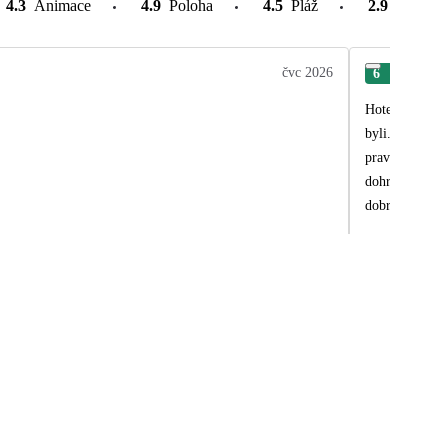
4.3
Animace
4.9
Poloha
4.5
Pláž
2.9
Atrakce
čvc 2026
6
Cze
Hotel je cca 1,5 hodiny autobusem z letiste.
byli. Vse bylo
pravidelne kaz
dohromady, mel
dobre a vse os
bazenu vcetne 
byl velmi pozv
alespon po pas
lamaly vlny a 
more lepsi. Na 
dopoledni a od
ovoce, zelenin
nealko napoje 
dovolene oprav
cisniky, uklid