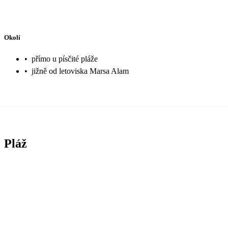
Okolí
•
přímo u písčité pláže
•
jižně od letoviska Marsa Alam
Pláž