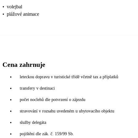
•
volejbal
•
plážové animace
Cena zahrnuje
leteckou dopravu v turistické třídě včetně tax a příplatků
transfery v destinaci
počet noclehů dle potvrzení o zájezdu
stravování v rozsahu uvedeném u ubytovacího objektu
služby delegáta
pojištění dle zák. č. 159/99 Sb.