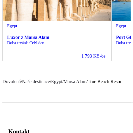
Egypt
Egypt
Luxor z Marsa Alam
Port Gh
Doba trvání
:
Celý den
Doba trvá
1 793 Kč
/os.
Dovolená
/
Naše destinace
/
Egypt
/
Marsa Alam
/
True Beach Resort
Kontakt