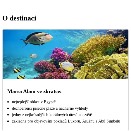
O destinaci
Marsa Alam ve zkratce:
nejteplejší oblast v Egyptě
dechberoucí písečné pláže a nádherné výhledy
jedny z nejkrásnějších korálových útesů na světě
základna pro objevování pokladů Luxoru, Asuánu a Abú Simbelu