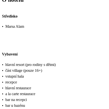
Středisko
•
Marsa Alam
Vybavení
•
hlavní resort (pro rodiny s dětmi)
•
část village (pouze 16+)
•
vstupní hala
•
recepce
•
hlavní restaurace
•
a la carte restaurace
•
bar na recepci
•
bar u bazénu