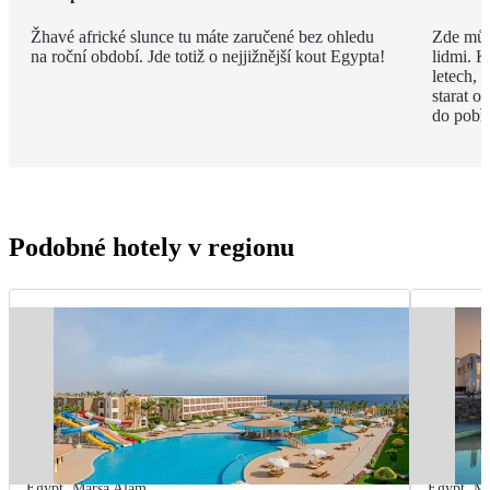
Žhavé africké slunce tu máte zaručené bez ohledu
Zde můž
na roční období. Jde totiž o nejjižnější kout Egypta!
lidmi. K
letech,
starat o
do pobře
Podobné hotely v regionu
Egypt
,
Marsa Alam
Egypt
,
Ma