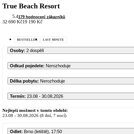
True Beach Resort
5.4
179 hodnocení zákazníků
32 690 Kč
19 190 Kč
BESTSELLER
LAST MINUTE
Osoby
:
2 dospělí
Odkud pojedete
:
Nerozhoduje
Délka pobytu
:
Nerozhoduje
Termín
:
23.08 - 30.08.2026
Nejlepší možnost v tomto období:
23.08
-
30.08.2026
(8 dní, 7 nocí)
Odlet
:
Brno (letiště), 17:50