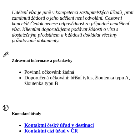
Udělení víza je plně v kompetenci zastupitelských úřadů, proti
zamítnutí žádosti o jeho udělení není odvolání. Cestovní
kancelář Čedok nenese odpovědnost za případné neudělení
víza. Klientům doporučujeme podávat žádosti o víza s
dostatečným předstihem a k žádosti dokládat všechny
požadované dokumenty.
Zdravotní informace a požadavky
Povinná očkování: žádná
Doporučená očkování: břišní tyfus, žloutenka typu A,
žloutenka typu B
Kontaktní úřady
Kontaktní český úřad v destinaci
Kontaktní cizí úřad v ČR