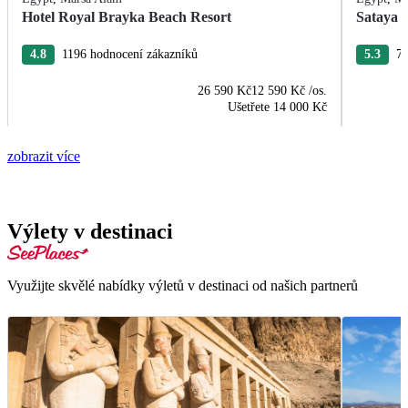
Hotel Royal Brayka Beach Resort
Sataya 
4.8
1196 hodnocení zákazníků
5.3
75
26 590 Kč
12 590 Kč
/os.
Ušetřete
14 000 Kč
zobrazit více
Výlety v destinaci
Využijte skvělé nabídky výletů v destinaci od našich partnerů