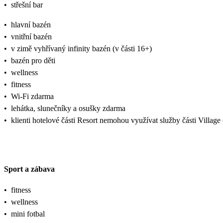
•
střešní bar
•
hlavní bazén
•
vnitřní bazén
•
v zimě vyhřívaný infinity bazén (v části 16+)
•
bazén pro děti
•
wellness
•
fitness
•
Wi-Fi zdarma
•
lehátka, slunečníky a osušky zdarma
•
klienti hotelové části Resort nemohou využívat služby části Village
Sport a zábava
•
fitness
•
wellness
•
mini fotbal