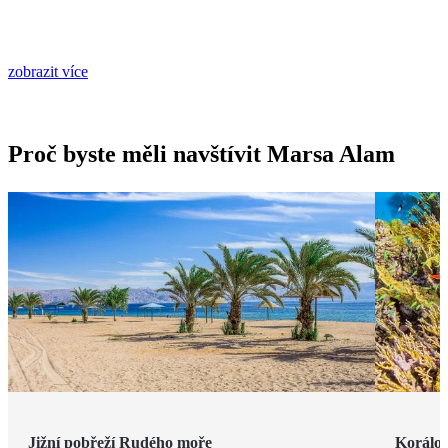
zobrazit více
Proč byste měli navštívit Marsa Alam
Jižní pobřeží Rudého moře
Korálov