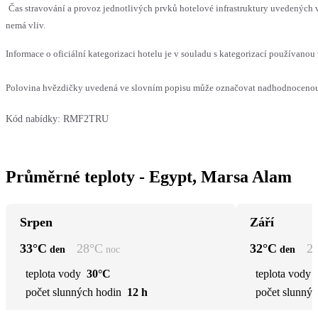
Čas stravování a provoz jednotlivých prvků hotelové infrastruktury uvedených
nemá vliv.
Informace o oficiální kategorizaci hotelu je v souladu s kategorizací používanou 
Polovina hvězdičky uvedená ve slovním popisu může označovat nadhodnocenou n
Kód nabídky:
RMF2TRU
Průměrné teploty - Egypt, Marsa Alam
Srpen
Září
33
°C
28
°C
32
°C
2
den
noc
den
teplota vody
30°C
teplota vody
počet slunných hodin
12 h
počet slunnýc