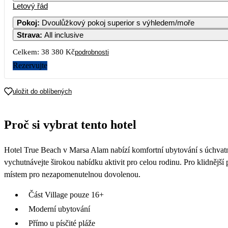
Letový řád
Pokoj
:
Dvoulůžkový pokoj superior s výhledem/moře
Strava
:
All inclusive
Celkem:
38 380 Kč
podrobnosti
Rezervujte
uložit do oblíbených
Proč si vybrat tento hotel
Hotel True Beach v Marsa Alam nabízí komfortní ubytování s úchvat
vychutnávejte širokou nabídku aktivit pro celou rodinu. Pro klidnější 
místem pro nezapomenutelnou dovolenou.
Část Village pouze 16+
Moderní ubytování
Přímo u písčité pláže