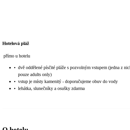
Hotelová pláž
přímo u hotelu
•
dvě oddělené písčité pláže s pozvolným vstupem (jedna z nic
pouze adults only)
•
vstup je místy kamenitý - doporučujeme obuv do vody
•
lehátka, slunečníky a osušky zdarma
O hotelu