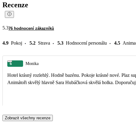
Recenze
5.3
76 hodnocení zákazníků
4.9
Pokoj
5.2
Strava
5.3
Hodnocení personálu
4.5
Anima
6
Monika
Hotel krásný rozlehlý. Hodně bazénu. Pokoje krásné nové. Plaz sup
Animátoři skvělý hlavně Sara Hubáčková skvělá holka. Doporučuj
Zobrazit všechny recenze