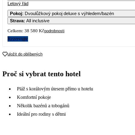
Letový řád
1
2
3
4
5
Pokoj
:
Dvoulůžkový pokoj deluxe s výhledem/bazén
Strava
:
All inclusive
7
8
9
10
11
12
Celkem:
38 580 Kč
podrobnosti
14
15
16
17
18
19
Rezervujte
21
22
23
24
25
26
uložit do oblíbených
28
29
30
Proč si vybrat tento hotel
Pláž s korálovým útesem přímo u hotelu
Komfortní pokoje
Několik bazénů a tobogánů
Ideální pro rodiny s dětmi