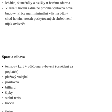
•
lehátka, slunečníky a osušky u bazénu zdarma
•
V areálu hotelu aktuálně probíhá výstavba nové
budovy. Práce mají minimální vliv na běžný
chod hotelu, rozsah poskytovaných služeb není
nijak ovlivněn.
Sport a zábava
•
tenisový kurt + půjčovna vybavení (osvětlení za
poplatek)
•
plážový volejbal
•
posilovna
•
billiard
•
šipky
•
stolní tenis
•
boccia
•
šachy