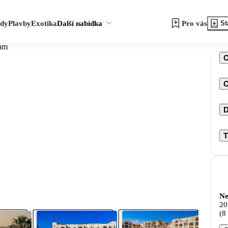
zdy
Plavby
Exotika
Další nabídka
Pro vás
St
lam
O
D
T
Ne
20
(8