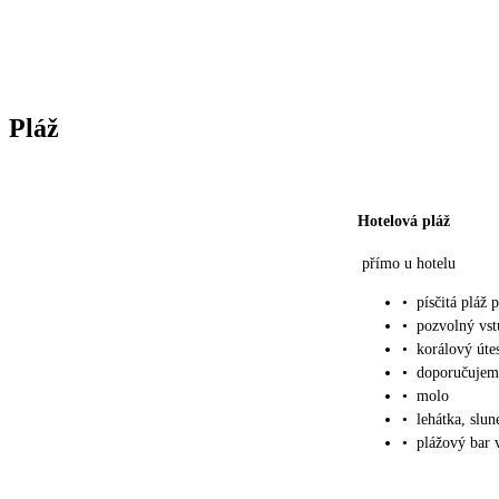
Pláž
Hotelová pláž
přímo u hotelu
•
písčitá pláž 
•
pozvolný vs
•
korálový útes
•
doporučujem
•
molo
•
lehátka, slu
•
plážový bar v