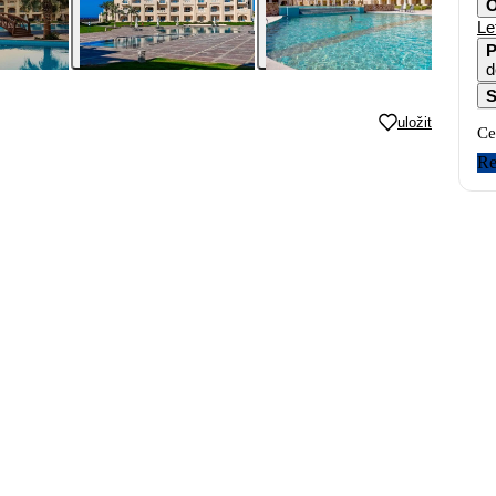
O
Le
P
d
S
uložit
Ce
Re