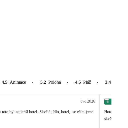
4.5
Animace
5.2
Poloha
4.5
Pláž
3.4
Atrakce
čvc 2026
6
Mon
oto byl nejlepší hotel. Skvělé jídlo, hotel,..se vším jsme
Hotel krásný r
skvělá holka. 