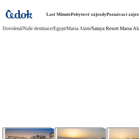
Last Minute
Pobytové zájezdy
Poznávací záje
více fotografií (47)
Dovolená
/
Naše destinace
/
Egypt
/
Marsa Alam
/
Sataya Resort Marsa A