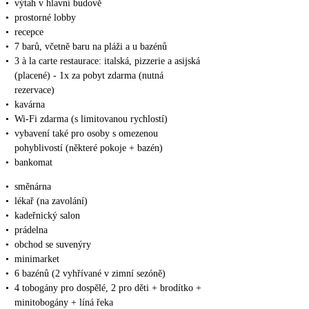
•
výtah v hlavní budově
•
prostorné lobby
•
recepce
•
7 barů, včetně baru na pláži a u bazénů
•
3 à la carte restaurace: italská, pizzerie a asijská
(placené) - 1x za pobyt zdarma (nutná
rezervace)
•
kavárna
•
Wi-Fi zdarma (s limitovanou rychlostí)
•
vybavení také pro osoby s omezenou
pohyblivostí (některé pokoje + bazén)
•
bankomat
•
směnárna
•
lékař (na zavolání)
•
kadeřnický salon
•
prádelna
•
obchod se suvenýry
•
minimarket
•
6 bazénů (2 vyhřívané v zimní sezóně)
•
4 tobogány pro dospělé, 2 pro děti + brodítko +
minitobogány + líná řeka