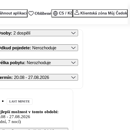
áhnout aplikaci
Oblíbené
CS / Kč
Klientská zóna Můj Čedok
Osoby
:
2 dospělí
dkud pojedete
:
Nerozhoduje
élka pobytu
:
Nerozhoduje
ermín
:
20.08 - 27.08.2026
LAST MINUTE
jlepší možnost v tomto období:
.08
-
27.08.2026
 dní, 7 nocí)