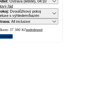
dlet
:
Ostrava (letiště), 04:10
tový řád
okoj
:
Dvoulůžkový pokoj
eluxe s výhledem/bazén
trava
:
All inclusive
lkem:
37 380 Kč
podrobnosti
zervujte