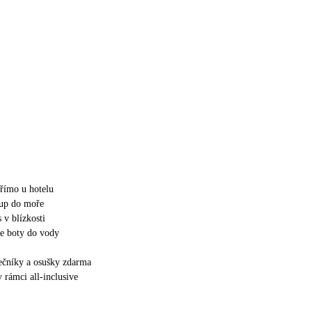
přímo u hotelu
tup do moře
 v blízkosti
e boty do vody
nečníky a osušky zdarma
 rámci all-inclusive