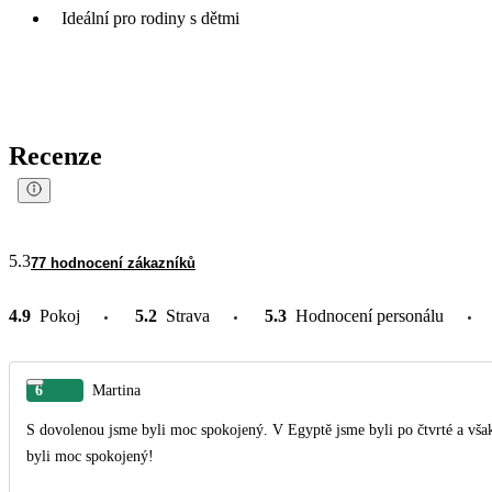
Ideální pro rodiny s dětmi
Recenze
5.3
77 hodnocení zákazníků
4.9
Pokoj
5.2
Strava
5.3
Hodnocení personálu
6
Martina
S dovolenou jsme byli moc spokojený. V Egyptě jsme byli po čtvrté a však t
byli moc spokojený!