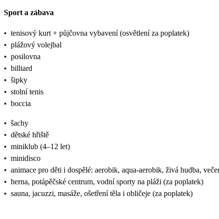
Sport a zábava
•
tenisový kurt + půjčovna vybavení (osvětlení za poplatek)
•
plážový volejbal
•
posilovna
•
billiard
•
šipky
•
stolní tenis
•
boccia
•
šachy
•
dětské hřiště
•
miniklub (4–12 let)
•
minidisco
•
animace pro děti i dospělé: aerobik, aqua-aerobik, živá hudba, več
•
herna, potápěčské centrum, vodní sporty na pláži (za poplatek)
•
sauna, jacuzzi, masáže, ošetření těla i obličeje (za poplatek)