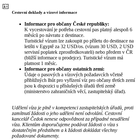
Cestovní doklady a vízové informace
Informace pro občany České republiky:
K vycestování je potřeba cestovní pas platný alespoň 6
měsíců po návratu z destinace.
Turistické vízum lze zakoupit po příletu do destinace na
letišti v Egyptě za 32 USD/os. (vízum 30 USD, 2 USD
servisní poplatek zprostředkovateli) nebo předem v ČR
(bližší informace u prodejce). Turistické vízum má
platnost 1 měsíc.
Informace pro občany ostatních zemí:
Údaje o pasových a vízových požadavcích včetně
přibližných lhůt pro vyřízení víz pro občany třetích zemí
jsou k dispozici u příslušných úřadů třetí země
(ministerstvo zahraničních věcí, zastupitelský úřad).
Udělení víza je plně v kompetenci zastupitelských úřadů, proti
zamítnutí žádosti o jeho udělení není odvolání. Cestovní
kancelář Čedok nenese odpovědnost za případné neudělení
víza. Klientům doporučujeme podávat žádosti o víza s
dostatečným předstihem a k žádosti dokládat všechny
požadované dokumenty.