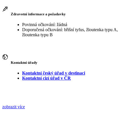
Zdravotní informace a požadavky
Povinná očkování: žádná
Doporučená očkování: břišní tyfus, žloutenka typu A,
žloutenka typu B
Kontaktní úřady
Kontaktní český úřad v destinaci
Kontaktní cizí úřad v ČR
zobrazit více