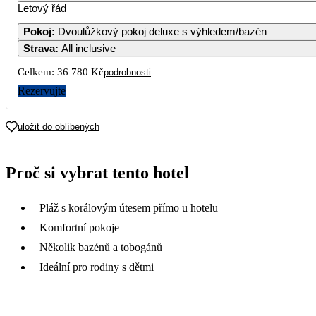
Letový řád
1
2
3
4
5
Pokoj
:
Dvoulůžkový pokoj deluxe s výhledem/bazén
Strava
:
All inclusive
7
8
9
10
11
12
Celkem:
36 780 Kč
podrobnosti
14
15
16
17
18
19
Rezervujte
21
22
23
24
25
26
uložit do oblíbených
28
29
30
31
Proč si vybrat tento hotel
Pláž s korálovým útesem přímo u hotelu
Komfortní pokoje
Několik bazénů a tobogánů
Ideální pro rodiny s dětmi