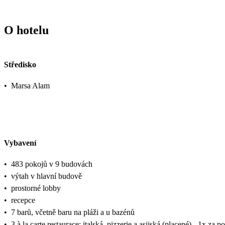
O hotelu
Středisko
•
Marsa Alam
Vybavení
•
483 pokojů v 9 budovách
•
výtah v hlavní budově
•
prostorné lobby
•
recepce
•
7 barů, včetně baru na pláži a u bazénů
•
3 à la carte restaurace: italská, pizzerie a asijská (placené) - 1x za