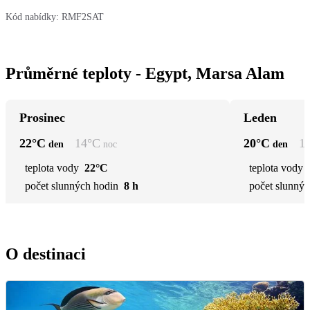
Kód nabídky:
RMF2SAT
Průměrné teploty - Egypt, Marsa Alam
Prosinec
Leden
22
°C
14
°C
20
°C
1
den
noc
den
teplota vody
22°C
teplota vody
počet slunných hodin
8 h
počet slunnýc
O destinaci