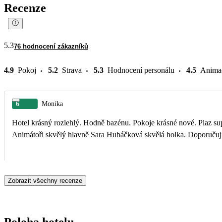
Recenze
5.3
76 hodnocení zákazníků
4.9
Pokoj
5.2
Strava
5.3
Hodnocení personálu
4.5
Anima
6
Monika
Hotel krásný rozlehlý. Hodně bazénu. Pokoje krásné nové. Plaz sup
Animátoři skvělý hlavně Sara Hubáčková skvělá holka. Doporučuj
Zobrazit všechny recenze
Poloha hotelu