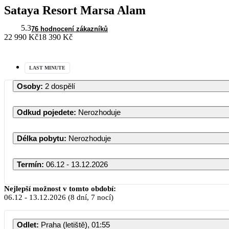
Sataya Resort Marsa Alam
5.3
76 hodnocení zákazníků
22 990 Kč
18 390 Kč
LAST MINUTE
Osoby
:
2 dospělí
Odkud pojedete
:
Nerozhoduje
Délka pobytu
:
Nerozhoduje
Termín
:
06.12 - 13.12.2026
Prosinec 2026
Nejlepší možnost v tomto období:
06.12
-
13.12.2026
(8 dní, 7 nocí)
PO
ÚT
ST
ČT
PÁ
SO
Odlet
:
Praha (letiště), 01:55