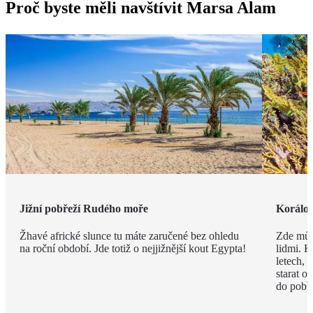
Proč byste měli navštívit Marsa Alam
Jižní pobřeží Rudého moře
Korálov
Žhavé africké slunce tu máte zaručené bez ohledu
Zde můž
na roční období. Jde totiž o nejjižnější kout Egypta!
lidmi. K
letech,
starat o
do pobře