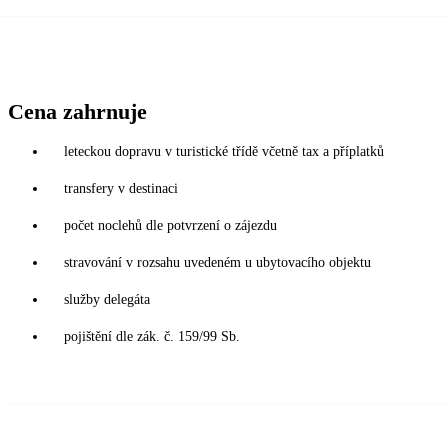
Cena zahrnuje
leteckou dopravu v turistické třídě včetně tax a příplatků
transfery v destinaci
počet noclehů dle potvrzení o zájezdu
stravování v rozsahu uvedeném u ubytovacího objektu
služby delegáta
pojištění dle zák. č. 159/99 Sb.