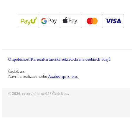
O společnosti
Kariéra
Partnerská sekce
Ochrana osobních údajů
Čedok a.s
Návrh a realizace webu
Axabee sp. z. o.o.
© 2026, cestovní kancelář Čedok a.s.