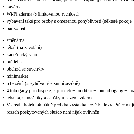
•
kavárna
•
Wi-Fi zdarma (s limitovanou rychlostí)
•
vybavení také pro osoby s omezenou pohyblivostí (některé pokoje 
•
bankomat
•
směnárna
•
lékař (na zavolání)
•
kadeřnický salon
•
prádelna
•
obchod se suvenýry
•
minimarket
•
6 bazénů (2 vyhřívané v zimní sezóně)
•
4 tobogány pro dospělé, 2 pro děti + brodítko + minitobogány + lín
•
lehátka, slunečníky a osušky u bazénu zdarma
•
V areálu hotelu aktuálně probíhá výstavba nové budovy. Práce mají
rozsah poskytovaných služeb není nijak ovlivněn.