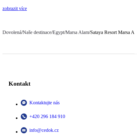
zobrazit více
Dovolená
/
Naše destinace
/
Egypt
/
Marsa Alam
/
Sataya Resort Marsa A
Kontakt
Kontaktujte nás
+420 296 184 910
info@cedok.cz