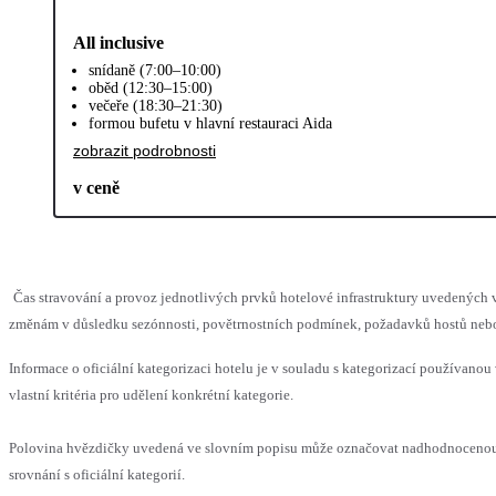
All inclusive
snídaně (7:00–10:00)
oběd (12:30–15:00)
večeře (18:30–21:30)
formou bufetu v hlavní restauraci Aida
zobrazit podrobnosti
v ceně
Čas stravování a provoz jednotlivých prvků hotelové infrastruktury uvedenýc
změnám v důsledku sezónnosti, povětrnostních podmínek, požadavků hostů nebo v
Informace o oficiální kategorizaci hotelu je v souladu s kategorizací používanou
vlastní kritéria pro udělení konkrétní kategorie.
Polovina hvězdičky uvedená ve slovním popisu může označovat nadhodnoceno
srovnání s oficiální kategorií.