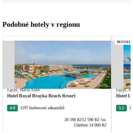
Podobné hotely v regionu
BESTSEL
Egypt
,
Marsa Alam
Egypt
,
Ma
Hotel Royal Brayka Beach Resort
Hotel La
4.8
1197 hodnocení zákazníků
5.1
12
26 590 Kč
12 590 Kč
/os.
Ušetřete
14 000 Kč