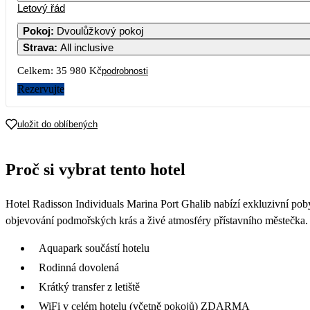
Letový řád
Pokoj
:
Dvoulůžkový pokoj
Strava
:
All inclusive
Celkem:
35 980 Kč
podrobnosti
Rezervujte
uložit do oblíbených
Proč si vybrat tento hotel
Hotel Radisson Individuals Marina Port Ghalib nabízí exkluzivní poby
objevování podmořských krás a živé atmosféry přístavního městečka.
Aquapark součástí hotelu
Rodinná dovolená
Krátký transfer z letiště
WiFi v celém hotelu (včetně pokojů) ZDARMA