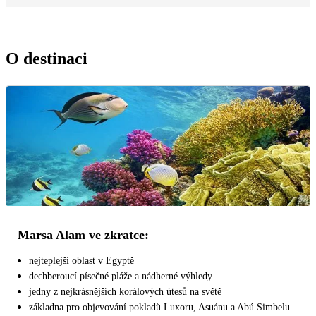
O destinaci
Marsa Alam ve zkratce:
nejteplejší oblast v Egyptě
dechberoucí písečné pláže a nádherné výhledy
jedny z nejkrásnějších korálových útesů na světě
základna pro objevování pokladů Luxoru, Asuánu a Abú Simbelu