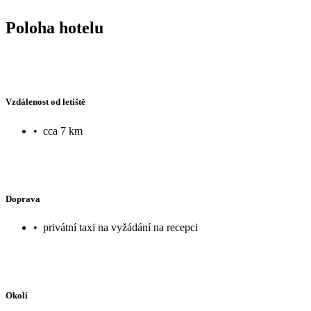
Poloha hotelu
Vzdálenost od letiště
•
cca 7 km
Doprava
•
privátní taxi na vyžádání na recepci
Okolí