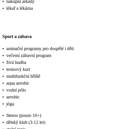
•
nákupní arkády
•
lékař a lékárna
Sport a zábava
•
animační programy pro dospělé i děti
•
večerní zábavní program
•
živá hudba
•
tenisový kurt
•
multifunkční hřiště
•
aqua aerobic
•
vodní pólo
•
aerobic
•
jóga
•
fitness (pouze 16+)
•
dětský klub (3-12 let)