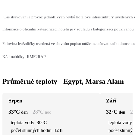
Čas stravování a provoz jednotlivých prvků hotelové infrastruktury uvedených
Informace o oficiální kategorizaci hotelu je v souladu s kategorizací používanou 
Polovina hvězdičky uvedená ve slovním popisu může označovat nadhodnocenou n
Kód nabídky:
RMF2RAP
Průměrné teploty - Egypt, Marsa Alam
Srpen
Září
33
°C
28
°C
32
°C
2
den
noc
den
teplota vody
30°C
teplota vody
počet slunných hodin
12 h
počet slunnýc