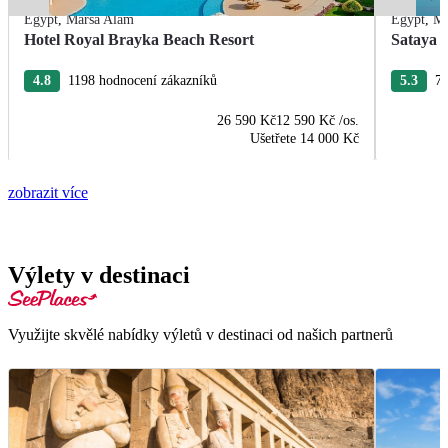
Egypt
,
Marsa Alam
Egypt
,
Ma
Hotel Royal Brayka Beach Resort
Sataya 
4.8
1198 hodnocení zákazníků
5.3
77
26 590 Kč
12 590 Kč
/os.
Ušetřete
14 000 Kč
zobrazit více
Výlety v destinaci
Využijte skvělé nabídky výletů v destinaci od našich partnerů