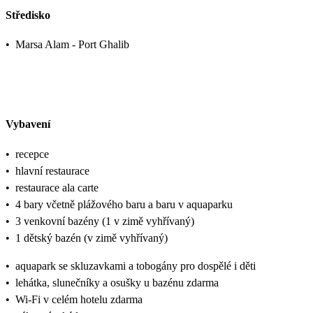
Středisko
•
Marsa Alam - Port Ghalib
Vybavení
•
recepce
•
hlavní restaurace
•
restaurace ala carte
•
4 bary včetně plážového baru a baru v aquaparku
•
3 venkovní bazény (1 v zimě vyhřívaný)
•
1 dětský bazén (v zimě vyhřívaný)
•
aquapark se skluzavkami a tobogány pro dospělé i děti
•
lehátka, slunečníky a osušky u bazénu zdarma
•
Wi-Fi v celém hotelu zdarma