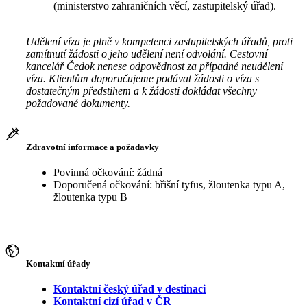
(ministerstvo zahraničních věcí, zastupitelský úřad).
Udělení víza je plně v kompetenci zastupitelských úřadů, proti
zamítnutí žádosti o jeho udělení není odvolání. Cestovní
kancelář Čedok nenese odpovědnost za případné neudělení
víza. Klientům doporučujeme podávat žádosti o víza s
dostatečným předstihem a k žádosti dokládat všechny
požadované dokumenty.
Zdravotní informace a požadavky
Povinná očkování: žádná
Doporučená očkování: břišní tyfus, žloutenka typu A,
žloutenka typu B
Kontaktní úřady
Kontaktní český úřad v destinaci
Kontaktní cizí úřad v ČR