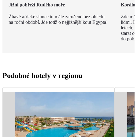
Jižní pobřeží Rudého moře
Korálov
Žhavé africké slunce tu máte zaručené bez ohledu
Zde můž
na roční období. Jde totiž o nejjižnější kout Egypta!
lidmi. K
letech,
starat o
do pobře
Podobné hotely v regionu