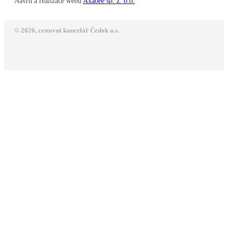
Návrh a realizace webu
Axabee sp. z. o.o.
© 2026, cestovní kancelář Čedok a.s.