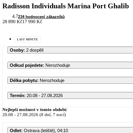
Radisson Individuals Marina Port Ghalib
4.7
234 hodnocení zákazníků
28 890 Kč
17 990 Kč
LAST MINUTE
Osoby
:
2 dospělí
Odkud pojedete
:
Nerozhoduje
Délka pobytu
:
Nerozhoduje
Termín
:
20.08 - 27.08.2026
Nejlepší možnost v tomto období:
20.08
-
27.08.2026
(8 dní, 7 nocí)
Odlet
:
Ostrava (letiště), 04:10