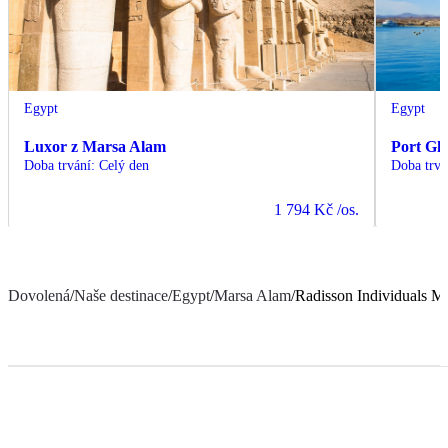
Egypt
Egypt
Luxor z Marsa Alam
Port Gh
Doba trvání
:
Celý den
Doba trvá
1 794 Kč
/os.
Dovolená
/
Naše destinace
/
Egypt
/
Marsa Alam
/
Radisson Individuals Ma