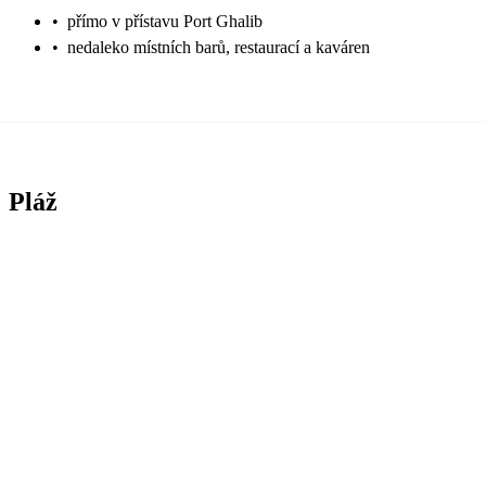
•
přímo v přístavu Port Ghalib
•
nedaleko místních barů, restaurací a kaváren
Pláž