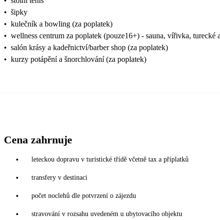
•
stolní tenis
•
šipky
•
kulečník a bowling (za poplatek)
•
wellness centrum za poplatek (pouze16+) - sauna, vířivka, turecké 
•
salón krásy a kadeřnictví/barber shop (za poplatek)
•
kurzy potápění a šnorchlování (za poplatek)
Cena zahrnuje
leteckou dopravu v turistické třídě včetně tax a příplatků
transfery v destinaci
počet noclehů dle potvrzení o zájezdu
stravování v rozsahu uvedeném u ubytovacího objektu