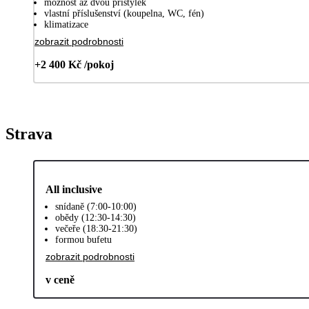
možnost až dvou přistýlek
vlastní příslušenství (koupelna, WC, fén)
klimatizace
zobrazit podrobnosti
+2 400 Kč /pokoj
Strava
All inclusive
snídaně (7:00-10:00)
obědy (12:30-14:30)
večeře (18:30-21:30)
formou bufetu
zobrazit podrobnosti
v ceně