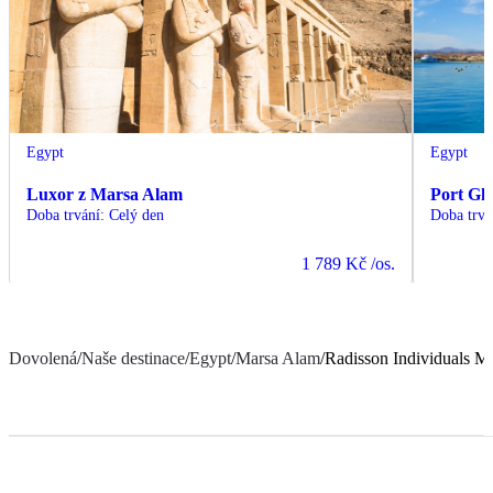
Egypt
Egypt
Luxor z Marsa Alam
Port Gh
Doba trvání
:
Celý den
Doba trvá
1 789 Kč
/os.
Dovolená
/
Naše destinace
/
Egypt
/
Marsa Alam
/
Radisson Individuals Ma