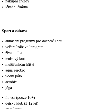
•
nákupní arkády
•
lékař a lékárna
Sport a zábava
•
animační programy pro dospělé i děti
•
večerní zábavní program
•
živá hudba
•
tenisový kurt
•
multifunkční hřiště
•
aqua aerobic
•
vodní pólo
•
aerobic
•
jóga
•
fitness (pouze 16+)
•
dětský klub (3-12 let)