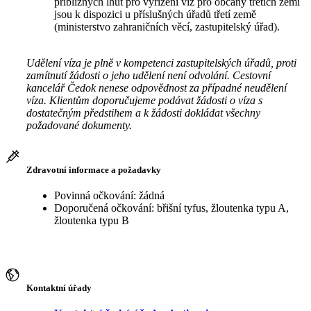
přibližných lhůt pro vyřízení víz pro občany třetích zemí
jsou k dispozici u příslušných úřadů třetí země
(ministerstvo zahraničních věcí, zastupitelský úřad).
Udělení víza je plně v kompetenci zastupitelských úřadů, proti
zamítnutí žádosti o jeho udělení není odvolání. Cestovní
kancelář Čedok nenese odpovědnost za případné neudělení
víza. Klientům doporučujeme podávat žádosti o víza s
dostatečným předstihem a k žádosti dokládat všechny
požadované dokumenty.
Zdravotní informace a požadavky
Povinná očkování: žádná
Doporučená očkování: břišní tyfus, žloutenka typu A,
žloutenka typu B
Kontaktní úřady