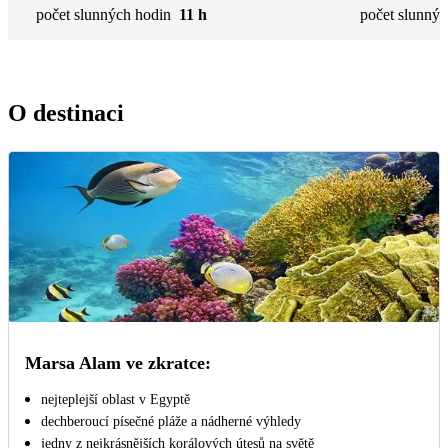
počet slunných hodin
11 h
počet slunnýc
O destinaci
Marsa Alam ve zkratce:
nejteplejší oblast v Egyptě
dechberoucí písečné pláže a nádherné výhledy
jedny z nejkrásnějších korálových útesů na světě