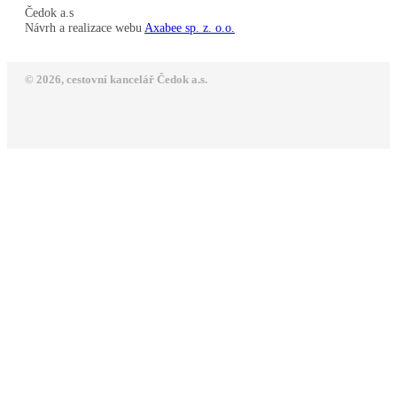
Čedok a.s
Návrh a realizace webu
Axabee sp. z. o.o.
© 2026, cestovní kancelář Čedok a.s.