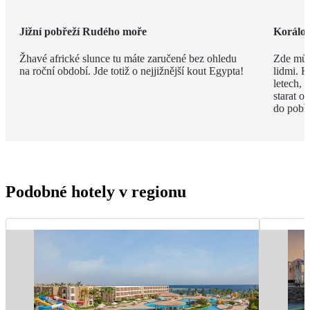
Jižní pobřeží Rudého moře
Korálov
Žhavé africké slunce tu máte zaručené bez ohledu
Zde můž
na roční období. Jde totiž o nejjižnější kout Egypta!
lidmi. K
letech,
starat o
do pobře
Podobné hotely v regionu