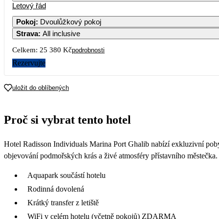
Letový řád
Pokoj
:
Dvoulůžkový pokoj
Strava
:
All inclusive
Celkem:
25 380 Kč
podrobnosti
Rezervujte
uložit do oblíbených
Proč si vybrat tento hotel
Hotel Radisson Individuals Marina Port Ghalib nabízí exkluzivní poby
objevování podmořských krás a živé atmosféry přístavního městečka.
Aquapark součástí hotelu
Rodinná dovolená
Krátký transfer z letiště
WiFi v celém hotelu (včetně pokojů) ZDARMA