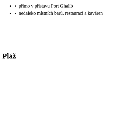
•
přímo v přístavu Port Ghalib
•
nedaleko místních barů, restaurací a kaváren
Pláž