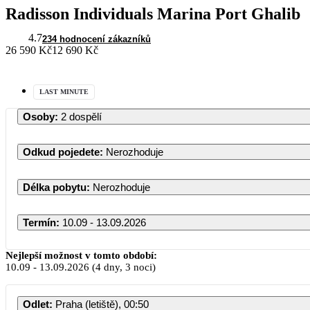
Radisson Individuals Marina Port Ghalib
4.7
234 hodnocení zákazníků
26 590 Kč
12 690 Kč
LAST MINUTE
Osoby
:
2 dospělí
Odkud pojedete
:
Nerozhoduje
Délka pobytu
:
Nerozhoduje
Termín
:
10.09 - 13.09.2026
Nejlepší možnost v tomto období:
10.09
-
13.09.2026
(4 dny, 3 noci)
Odlet
:
Praha (letiště), 00:50