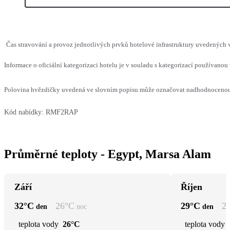
Čas stravování a provoz jednotlivých prvků hotelové infrastruktury uvedených
Informace o oficiální kategorizaci hotelu je v souladu s kategorizací používanou 
Polovina hvězdičky uvedená ve slovním popisu může označovat nadhodnocenou n
Kód nabídky:
RMF2RAP
Průměrné teploty - Egypt, Marsa Alam
Září
Říjen
32
°C
26
°C
29
°C
2
den
noc
den
teplota vody
26°C
teplota vody