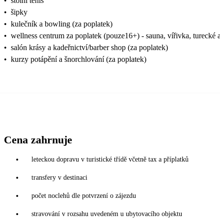
•
stolní tenis
•
šipky
•
kulečník a bowling (za poplatek)
•
wellness centrum za poplatek (pouze16+) - sauna, vířivka, turecké 
•
salón krásy a kadeřnictví/barber shop (za poplatek)
•
kurzy potápění a šnorchlování (za poplatek)
Cena zahrnuje
leteckou dopravu v turistické třídě včetně tax a příplatků
transfery v destinaci
počet noclehů dle potvrzení o zájezdu
stravování v rozsahu uvedeném u ubytovacího objektu