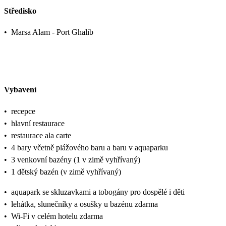
Středisko
•
Marsa Alam - Port Ghalib
Vybavení
•
recepce
•
hlavní restaurace
•
restaurace ala carte
•
4 bary včetně plážového baru a baru v aquaparku
•
3 venkovní bazény (1 v zimě vyhřívaný)
•
1 dětský bazén (v zimě vyhřívaný)
•
aquapark se skluzavkami a tobogány pro dospělé i děti
•
lehátka, slunečníky a osušky u bazénu zdarma
•
Wi-Fi v celém hotelu zdarma