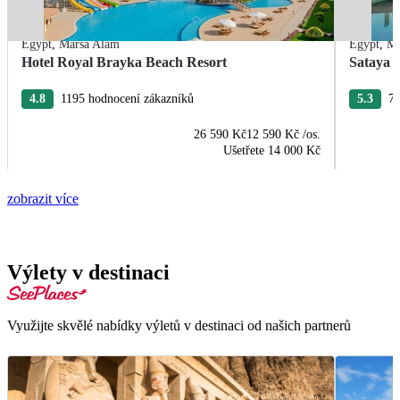
Egypt
,
Marsa Alam
Egypt
,
Ma
Hotel Royal Brayka Beach Resort
Sataya 
4.8
1195 hodnocení zákazníků
5.3
75
26 590 Kč
12 590 Kč
/os.
Ušetřete
14 000 Kč
zobrazit více
Výlety v destinaci
Využijte skvělé nabídky výletů v destinaci od našich partnerů