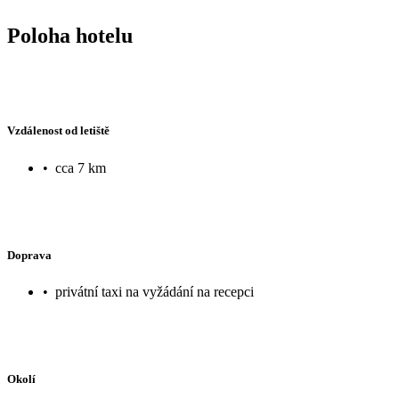
Poloha hotelu
Vzdálenost od letiště
•
cca 7 km
Doprava
•
privátní taxi na vyžádání na recepci
Okolí