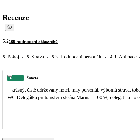
Recenze
5.2
169 hodnocení zákazníků
5
Pokoj
5
Strava
5.3
Hodnocení personálu
4.3
Animace
6
Žaneta
+ krásný, čistě udržovaný hotel, milý personál, výborná strava, tobogány,
WC Delegátka při transferu slečna Marina - 100 %, delegát na ho