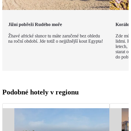
Jižní pobřeží Rudého moře
Korálov
Žhavé africké slunce tu máte zaručené bez ohledu
Zde můž
na roční období. Jde totiž o nejjižnější kout Egypta!
lidmi. K
letech,
starat o
do pobře
Podobné hotely v regionu