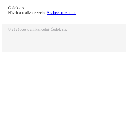
Čedok a.s
Návrh a realizace webu
Axabee sp. z. o.o.
© 2026, cestovní kancelář Čedok a.s.