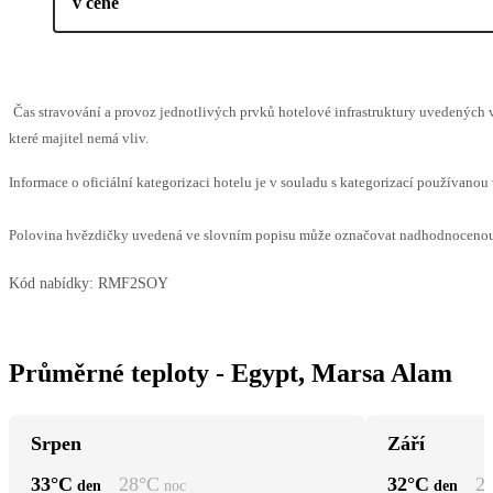
v ceně
Čas stravování a provoz jednotlivých prvků hotelové infrastruktury uvedenýc
které majitel nemá vliv.
Informace o oficiální kategorizaci hotelu je v souladu s kategorizací používanou 
Polovina hvězdičky uvedená ve slovním popisu může označovat nadhodnocenou n
Kód nabídky:
RMF2SOY
Průměrné teploty - Egypt, Marsa Alam
Srpen
Září
33
°C
28
°C
32
°C
2
den
noc
den