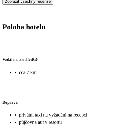
Zobrazit všechny recenze
Poloha hotelu
Vzdálenost od letiště
•
cca 7 km
Doprava
•
privátní taxi na vyžádání na recepci
•
půjčovna aut v resortu