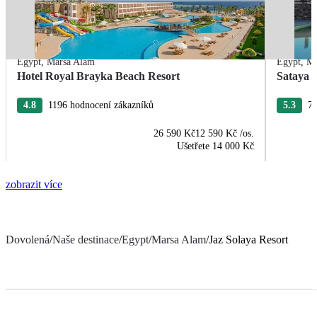
Egypt
,
Marsa Alam
Egypt
,
Ma
Hotel Royal Brayka Beach Resort
Sataya 
4.8
1196 hodnocení zákazníků
5.3
75
26 590 Kč
12 590 Kč
/os.
Ušetřete
14 000 Kč
zobrazit více
Dovolená
/
Naše destinace
/
Egypt
/
Marsa Alam
/
Jaz Solaya Resort