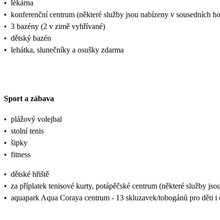
•
lékárna
•
konferenční centrum (některé služby jsou nabízeny v sousedních ho
•
3 bazény (2 v zimě vyhřívané)
•
dětský bazén
•
lehátka, slunečníky a osušky zdarma
Sport a zábava
•
plážový volejbal
•
stolní tenis
•
šipky
•
fitness
•
dětské hřiště
•
za příplatek tenisové kurty, potápěčské centrum (některé služby js
•
aquapark Aqua Coraya centrum - 13 skluzavek/tobogánů pro děti i 