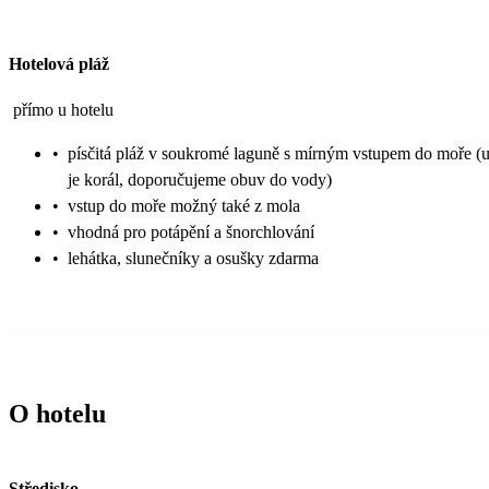
Hotelová pláž
přímo u hotelu
•
písčitá pláž v soukromé laguně s mírným vstupem do moře (
je korál, doporučujeme obuv do vody)
•
vstup do moře možný také z mola
•
vhodná pro potápění a šnorchlování
•
lehátka, slunečníky a osušky zdarma
O hotelu
Středisko