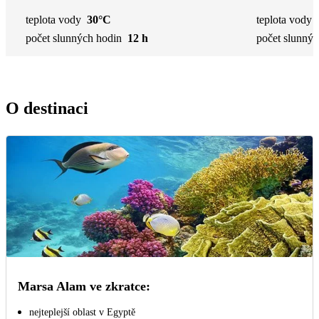
teplota vody
30°C
teplota vody
počet slunných hodin
12 h
počet slunnýc
O destinaci
Marsa Alam ve zkratce:
nejteplejší oblast v Egyptě