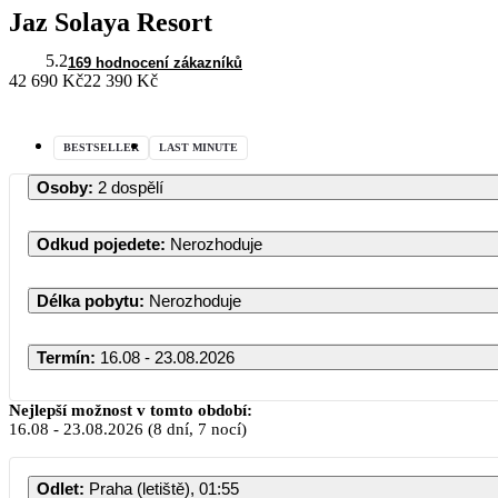
Jaz Solaya Resort
5.2
169 hodnocení zákazníků
42 690 Kč
22 390 Kč
BESTSELLER
LAST MINUTE
Osoby
:
2 dospělí
Odkud pojedete
:
Nerozhoduje
Délka pobytu
:
Nerozhoduje
Termín
:
16.08 - 23.08.2026
Nejlepší možnost v tomto období:
16.08
-
23.08.2026
(8 dní, 7 nocí)
Odlet
:
Praha (letiště), 01:55