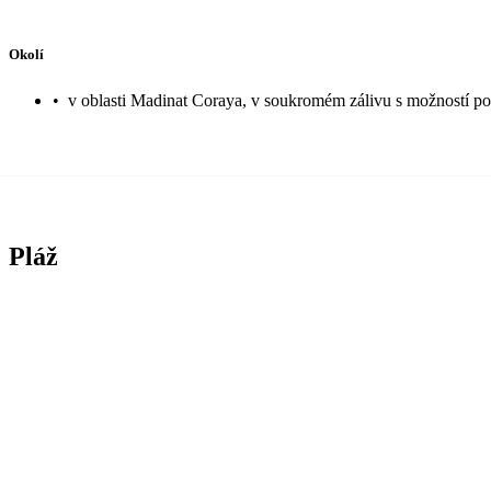
Okolí
•
v oblasti Madinat Coraya, v soukromém zálivu s možností po
Pláž