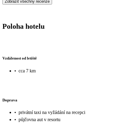
Zobrazit všechny recenze
Poloha hotelu
Vzdálenost od letiště
•
cca 7 km
Doprava
•
privátní taxi na vyžádání na recepci
•
půjčovna aut v resortu