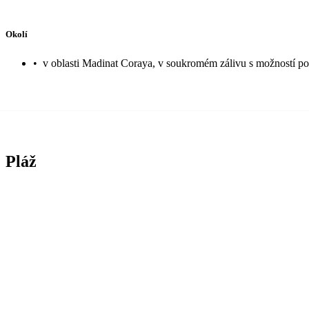
Okolí
•
v oblasti Madinat Coraya, v soukromém zálivu s možností po
Pláž