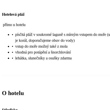
Hotelová pláž
přímo u hotelu
•
písčitá pláž v soukromé laguně s mírným vstupem do moře (
je korál, doporučujeme obuv do vody)
•
vstup do moře možný také z mola
•
vhodná pro potápění a šnorchlování
•
lehátka, slunečníky a osušky zdarma
O hotelu
Středisko