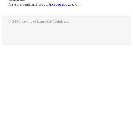
Návrh a realizace webu
Axabee sp. z. o.o.
© 2026, cestovní kancelář Čedok a.s.