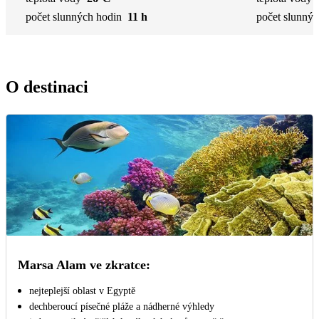
počet slunných hodin
11 h
počet slunnýc
O destinaci
Marsa Alam ve zkratce:
nejteplejší oblast v Egyptě
dechberoucí písečné pláže a nádherné výhledy