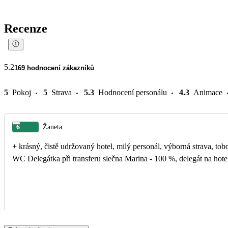
Recenze
5.2
169 hodnocení zákazníků
5
Pokoj
5
Strava
5.3
Hodnocení personálu
4.3
Animace
6
Žaneta
+ krásný, čistě udržovaný hotel, milý personál, výborná strava, tobogány,
WC Delegátka při transferu slečna Marina - 100 %, delegát na ho