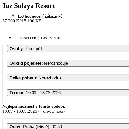
Jaz Solaya Resort
5.2
169 hodnocení zákazníků
37 290 Kč
15 190 Kč
BESTSELLER
LAST MINUTE
Osoby
:
2 dospělí
Odkud pojedete
:
Nerozhoduje
Délka pobytu
:
Nerozhoduje
Termín
:
10.09 - 13.09.2026
Nejlepší možnost v tomto období:
10.09
-
13.09.2026
(4 dny, 3 noci)
Odlet
:
Praha (letiště), 00:50