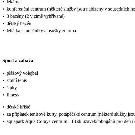
•
lékárna
•
konferenční centrum (některé služby jsou nabízeny v sousedních ho
•
3 bazény (2 v zimě vyhřívané)
•
dětský bazén
•
lehátka, slunečníky a osušky zdarma
Sport a zábava
•
plážový volejbal
•
stolní tenis
•
šipky
•
fitness
•
dětské hřiště
•
za příplatek tenisové kurty, potápěčské centrum (některé služby js
•
aquapark Aqua Coraya centrum - 13 skluzavek/tobogánů pro děti i 