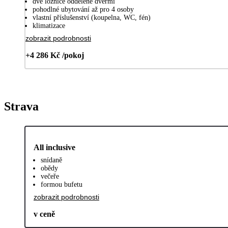
dvě ložnice oddělené dveřmi
pohodlné ubytování až pro 4 osoby
vlastní příslušenství (koupelna, WC, fén)
klimatizace
zobrazit podrobnosti
+4 286 Kč /pokoj
Strava
All inclusive
snídaně
obědy
večeře
formou bufetu
zobrazit podrobnosti
v ceně