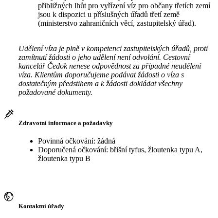
přibližných lhůt pro vyřízení víz pro občany třetích zemí
jsou k dispozici u příslušných úřadů třetí země
(ministerstvo zahraničních věcí, zastupitelský úřad).
Udělení víza je plně v kompetenci zastupitelských úřadů, proti
zamítnutí žádosti o jeho udělení není odvolání. Cestovní
kancelář Čedok nenese odpovědnost za případné neudělení
víza. Klientům doporučujeme podávat žádosti o víza s
dostatečným předstihem a k žádosti dokládat všechny
požadované dokumenty.
Zdravotní informace a požadavky
Povinná očkování: žádná
Doporučená očkování: břišní tyfus, žloutenka typu A,
žloutenka typu B
Kontaktní úřady