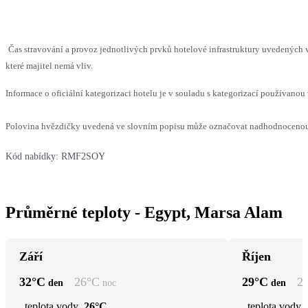
Čas stravování a provoz jednotlivých prvků hotelové infrastruktury uvedenýc
které majitel nemá vliv.
Informace o oficiální kategorizaci hotelu je v souladu s kategorizací používanou 
Polovina hvězdičky uvedená ve slovním popisu může označovat nadhodnocenou n
Kód nabídky:
RMF2SOY
Průměrné teploty - Egypt, Marsa Alam
Září
Říjen
32
°C
26
°C
29
°C
2
den
noc
den
teplota vody
26°C
teplota vody