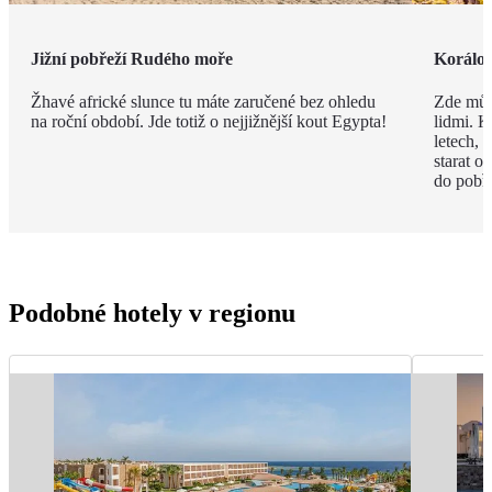
Jižní pobřeží Rudého moře
Korálov
Žhavé africké slunce tu máte zaručené bez ohledu
Zde můž
na roční období. Jde totiž o nejjižnější kout Egypta!
lidmi. K
letech,
starat o
do pobře
Podobné hotely v regionu