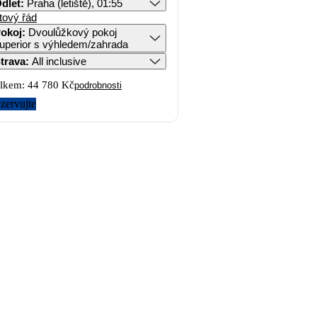
dlet
:
Praha (letiště), 01:55
tový řád
okoj
:
Dvoulůžkový pokoj
uperior s výhledem/zahrada
trava
:
All inclusive
lkem:
44 780 Kč
podrobnosti
zervujte