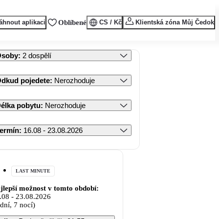
áhnout aplikaci
Oblíbené
CS / Kč
Klientská zóna Můj Čedok
Osoby
:
2 dospělí
dkud pojedete
:
Nerozhoduje
élka pobytu
:
Nerozhoduje
ermín
:
16.08 - 23.08.2026
LAST MINUTE
jlepší možnost v tomto období:
.08
-
23.08.2026
 dní, 7 nocí)