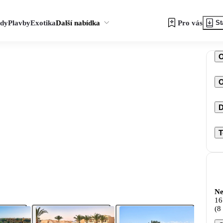
zdy
Plavby
Exotika
Další nabídka
Pro vás
St
O
D
T
Ne
16
(8