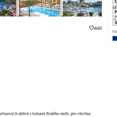
O
Le
P
s
S
uložit
Ce
Re
nočasových aktivit s krásami Rudého moře, pro všechny