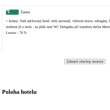
6
Žaneta
+ krásný, čistě udržovaný hotel, milý personál, výborná strava, tobogány,
možnost jít z mola - na pláži není WC Delegátka při transferu slečna Marina - 100 %, delegát na hotelu - 100 %, delegát na výletě v
Luxoru - 70 %
Zobrazit všechny recenze
Poloha hotelu