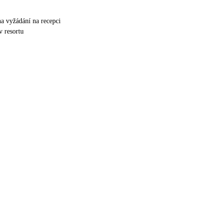
na vyžádání na recepci
v resortu