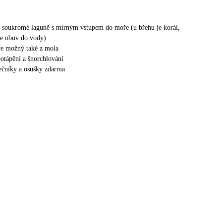
 v soukromé laguně s mírným vstupem do moře (u břehu je korál,
e obuv do vody)
ře možný také z mola
otápění a šnorchlování
nečníky a osušky zdarma