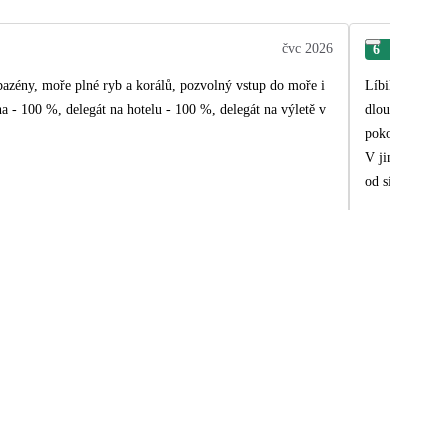
čvc 2026
6
Mir
 bazény, moře plné ryb a korálů, pozvolný vstup do moře i
Líbilo se nám téměř vše, ú
dlouho mělké , ale šnorc
pokoj. Chápu, že za neukázněné host
V jiných hotelech to řeší
od sítě hotelů
nic a dovolená