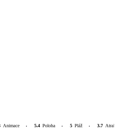
3
Animace
5.4
Poloha
5
Pláž
3.7
Atrakce v oko