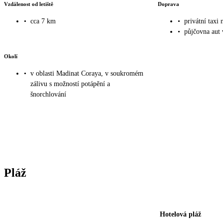
Vzdálenost od letiště
Doprava
•
cca 7 km
•
privátní taxi 
•
půjčovna aut 
Okolí
•
v oblasti Madinat Coraya, v soukromém
zálivu s možností potápění a
šnorchlování
Pláž
Hotelová pláž