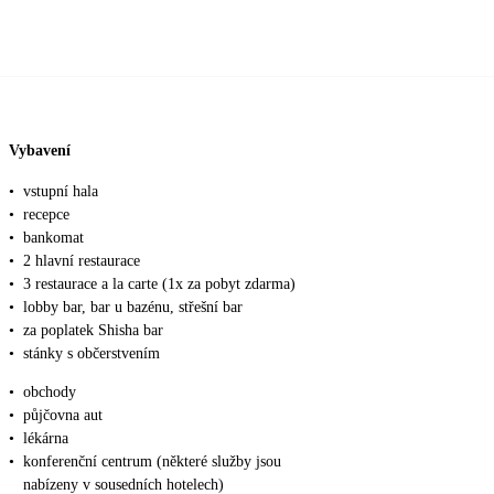
Vybavení
•
vstupní hala
•
recepce
•
bankomat
•
2 hlavní restaurace
•
3 restaurace a la carte (1x za pobyt zdarma)
•
lobby bar, bar u bazénu, střešní bar
•
za poplatek Shisha bar
•
stánky s občerstvením
•
obchody
•
půjčovna aut
•
lékárna
•
konferenční centrum (některé služby jsou
nabízeny v sousedních hotelech)