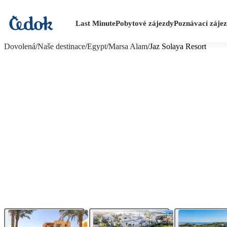
Last Minute
Pobytové zájezdy
Poznávací záje
více fotografií (40)
Dovolená
/
Naše destinace
/
Egypt
/
Marsa Alam
/
Jaz Solaya Resort