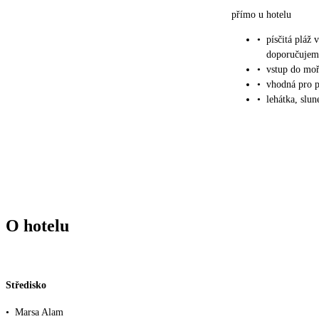
přímo u hotelu
•
písčitá pláž
doporučujem
•
vstup do mo
•
vhodná pro p
•
lehátka, slu
O hotelu
Středisko
•
Marsa Alam