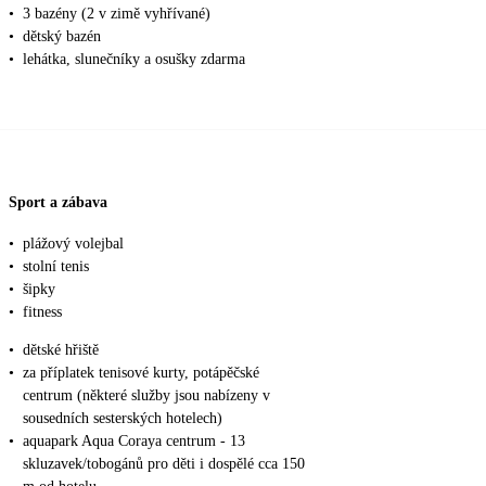
•
3 bazény (2 v zimě vyhřívané)
•
dětský bazén
•
lehátka, slunečníky a osušky zdarma
Sport a zábava
•
plážový volejbal
•
stolní tenis
•
šipky
•
fitness
•
dětské hřiště
•
za příplatek tenisové kurty, potápěčské
centrum (některé služby jsou nabízeny v
sousedních sesterských hotelech)
•
aquapark Aqua Coraya centrum - 13
skluzavek/tobogánů pro děti i dospělé cca 150