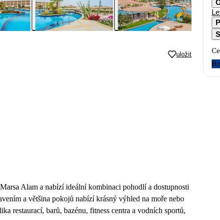
O
Le
P
S
Ce
uložit
Re
 Marsa Alam a nabízí ideální kombinaci pohodlí a dostupnosti
avením a většina pokojů nabízí krásný výhled na moře nebo
a restaurací, barů, bazénu, fitness centra a vodních sportů,