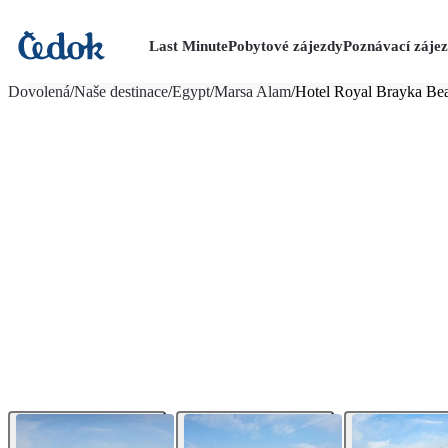
Last Minute
Pobytové zájezdy
Poznávací záje
více fotografií (92)
Dovolená
/
Naše destinace
/
Egypt
/
Marsa Alam
/
Hotel Royal Brayka Be