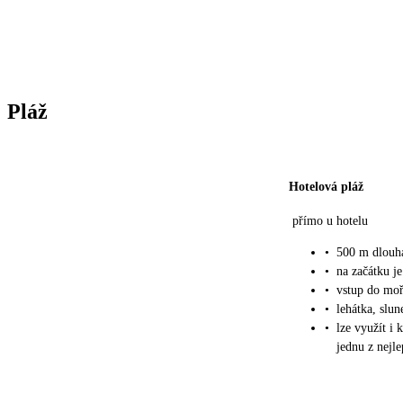
Pláž
Hotelová pláž
přímo u hotelu
•
500 m dlouhá
•
na začátku j
•
vstup do moř
•
lehátka, slu
•
lze využít i
jednu z nejle