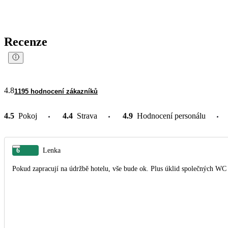
Recenze
4.8
1195 hodnocení zákazníků
4.5
Pokoj
4.4
Strava
4.9
Hodnocení personálu
6
Lenka
Pokud zapracují na údržbě hotelu, vše bude ok. Plus úklid společných WC 