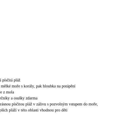
 písčitá pláž
e mělké moře s korály, pak hloubka na potápění
e z mola
nečníky a osušky zdarma
 krásnou písčitou pláž v zálivu s pozvolným vstupem do moře,
pších pláží v této oblasti vhodnou pro děti