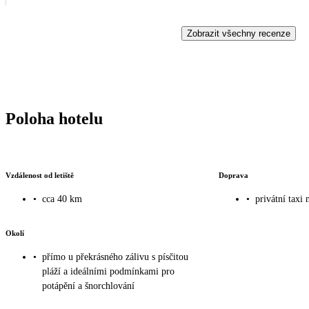
Zobrazit všechny recenze
Poloha hotelu
Vzdálenost od letiště
Doprava
•
cca 40 km
•
privátní taxi 
Okolí
•
přímo u překrásného zálivu s písčitou
pláží a ideálními podmínkami pro
potápění a šnorchlování