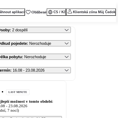
áhnout aplikaci
Oblíbené
CS / Kč
Klientská zóna Můj Čedok
Osoby
:
2 dospělí
dkud pojedete
:
Nerozhoduje
élka pobytu
:
Nerozhoduje
ermín
:
16.08 - 23.08.2026
LAST MINUTE
jlepší možnost v tomto období:
.08
-
23.08.2026
 dní, 7 nocí)