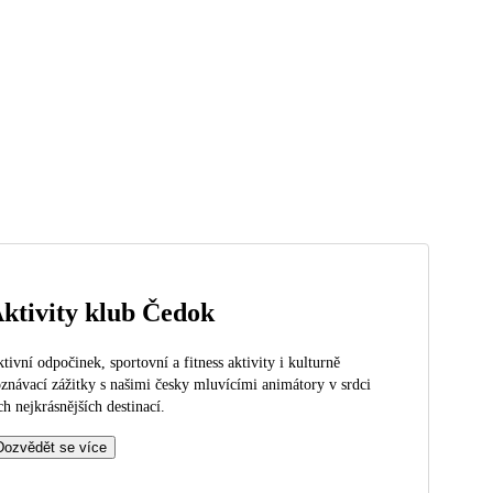
ktivity klub Čedok
tivní odpočinek, sportovní a fitness aktivity i kulturně
znávací zážitky s našimi česky mluvícími animátory v srdci
ch nejkrásnějších destinací.
Dozvědět se více