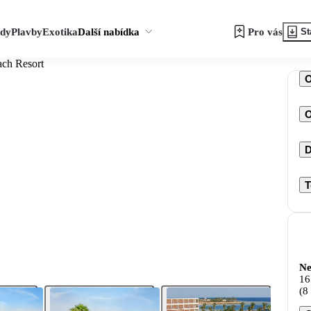
zdy
Plavby
Exotika
Další nabídka
Pro vás
St
ach Resort
O
D
T
Ne
16
(8