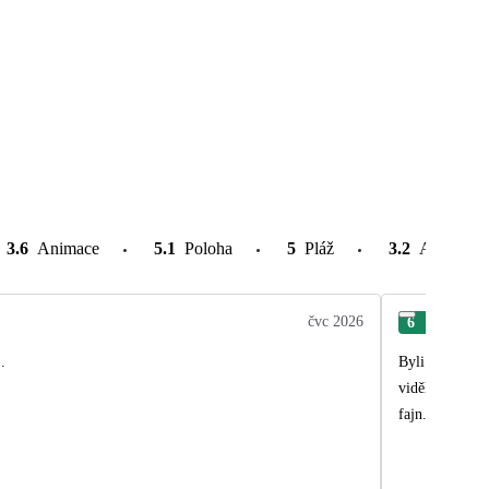
3.6
Animace
5.1
Poloha
5
Pláž
3.2
Atrakce v
čvc 2026
6
Rad
.
Byli jsme již 
viděli vše kro
fajn. Odpočine