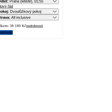
dlet
:
Praha (letiště), 01:55
tový řád
okoj
:
Dvoulůžkový pokoj
trava
:
All inclusive
lkem:
38 180 Kč
podrobnosti
zervujte