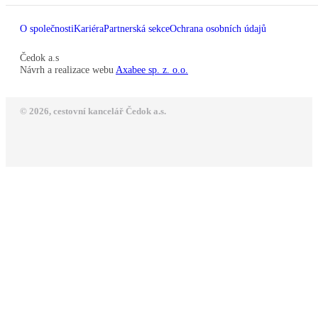
O společnosti
Kariéra
Partnerská sekce
Ochrana osobních údajů
Čedok a.s
Návrh a realizace webu
Axabee sp. z. o.o.
© 2026, cestovní kancelář Čedok a.s.