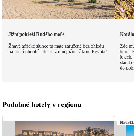
Jižní pobřeží Rudého moře
Korálov
Žhavé africké slunce tu máte zaručené bez ohledu
Zde můž
na roční období. Jde totiž o nejjižnější kout Egypta!
lidmi. K
letech,
starat o
do pobře
Podobné hotely v regionu
BESTSEL