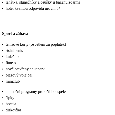
•
lehátka, slunečníky a osušky u bazénu zdarma
•
hotel kvalitou odpovídá úrovni 5*
Sport a zábava
•
tenisové kurty (osvětlení za poplatek)
•
stolní tenis
•
kulečník
•
fitness
•
nově otevřený aquapark
•
plážový volejbal
•
miniclub
•
animační programy pro děti i dospělé
•
šipky
•
boccia
•
diskotéka