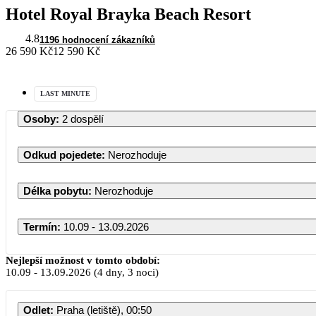
Hotel Royal Brayka Beach Resort
4.8
1196 hodnocení zákazníků
26 590 Kč
12 590 Kč
LAST MINUTE
Osoby
:
2 dospělí
Odkud pojedete
:
Nerozhoduje
Délka pobytu
:
Nerozhoduje
Termín
:
10.09 - 13.09.2026
Nejlepší možnost v tomto období:
10.09
-
13.09.2026
(4 dny, 3 noci)
Odlet
:
Praha (letiště), 00:50