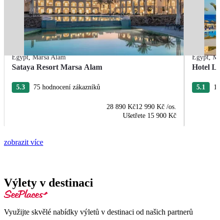
Egypt
,
Marsa Alam
Egypt
,
Ma
Sataya Resort Marsa Alam
Hotel La
5.3
75 hodnocení zákazníků
5.1
12
28 890 Kč
12 990 Kč
/os.
Ušetřete
15 900 Kč
zobrazit více
Výlety v destinaci
Využijte skvělé nabídky výletů v destinaci od našich partnerů