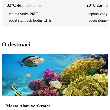
32
°C
26
°C
29
°C
2
den
noc
den
teplota vody
26°C
teplota vody
počet slunných hodin
11 h
počet slunnýc
O destinaci
Marsa Alam ve zkratce: