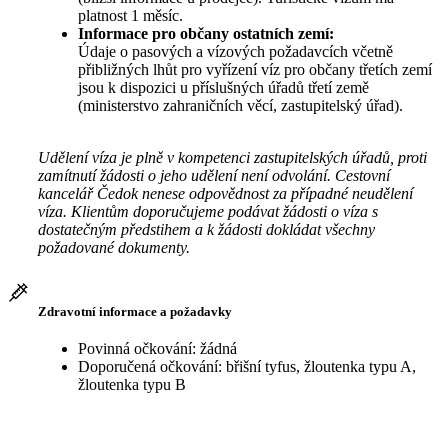
platnost 1 měsíc.
Informace pro občany ostatních zemí:
Údaje o pasových a vízových požadavcích včetně
přibližných lhůt pro vyřízení víz pro občany třetích zemí
jsou k dispozici u příslušných úřadů třetí země
(ministerstvo zahraničních věcí, zastupitelský úřad).
Udělení víza je plně v kompetenci zastupitelských úřadů, proti
zamítnutí žádosti o jeho udělení není odvolání. Cestovní
kancelář Čedok nenese odpovědnost za případné neudělení
víza. Klientům doporučujeme podávat žádosti o víza s
dostatečným předstihem a k žádosti dokládat všechny
požadované dokumenty.
Zdravotní informace a požadavky
Povinná očkování: žádná
Doporučená očkování: břišní tyfus, žloutenka typu A,
žloutenka typu B