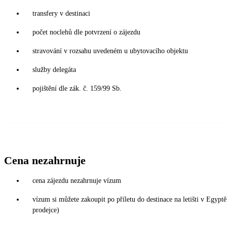
transfery v destinaci
počet noclehů dle potvrzení o zájezdu
stravování v rozsahu uvedeném u ubytovacího objektu
služby delegáta
pojištění dle zák. č. 159/99 Sb.
Cena nezahrnuje
cena zájezdu nezahrnuje vízum
vízum si můžete zakoupit po příletu do destinace na letišti v Egy
prodejce)