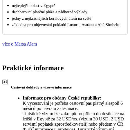
nejteplejší oblast v Egyptě
dechberoucí písečné pláže a nádherné výhledy
jedny z nejkrásnějších korálových útesů na světě
základna pro objevování pokladů Luxoru, Asuánu a Abú Simbelu
více o Marsa Alam
Praktické informace
Cestovní doklady a vízové informace
Informace pro občany České republiky:
K vycestování je potřeba cestovní pas platný alespoň 6
měsíců po návratu z destinace.
Turistické vízum lze zakoupit po příletu do destinace na
letišti v Egyptě za 32 USD/os. (vízum 30 USD, 2 USD
servisní poplatek zprostředkovateli) nebo předem v ČR
(bližší informace u prodejce). Turistické vízum má