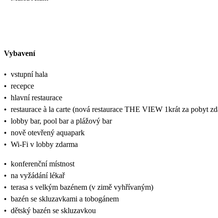
Vybavení
•
vstupní hala
•
recepce
•
hlavní restaurace
•
restaurace à la carte (nová restaurace THE VIEW 1krát za pobyt z
•
lobby bar, pool bar a plážový bar
•
nově otevřený aquapark
•
Wi-Fi v lobby zdarma
•
konferenční místnost
•
na vyžádání lékař
•
terasa s velkým bazénem (v zimě vyhřívaným)
•
bazén se skluzavkami a tobogánem
•
dětský bazén se skluzavkou