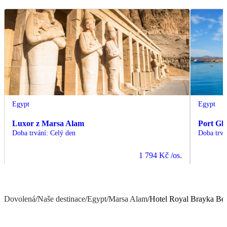
Egypt
Egypt
Luxor z Marsa Alam
Port Gh
Doba trvání
:
Celý den
Doba trvá
1 794 Kč
/os.
Dovolená
/
Naše destinace
/
Egypt
/
Marsa Alam
/
Hotel Royal Brayka Be