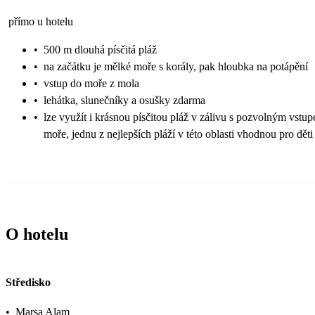
přímo u hotelu
•
500 m dlouhá písčitá pláž
•
na začátku je mělké moře s korály, pak hloubka na potápění
•
vstup do moře z mola
•
lehátka, slunečníky a osušky zdarma
•
lze využít i krásnou písčitou pláž v zálivu s pozvolným vstu
moře, jednu z nejlepších pláží v této oblasti vhodnou pro děti
O hotelu
Středisko
•
Marsa Alam