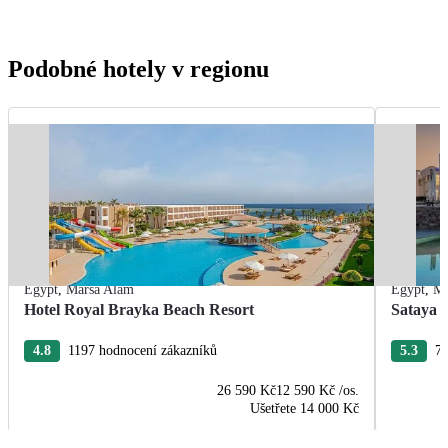
Podobné hotely v regionu
Egypt
,
Marsa Alam
Egypt
,
Ma
Hotel Royal Brayka Beach Resort
Sataya 
4.8
1197 hodnocení zákazníků
5.3
76
26 590 Kč
12 590 Kč
/os.
Ušetřete
14 000 Kč