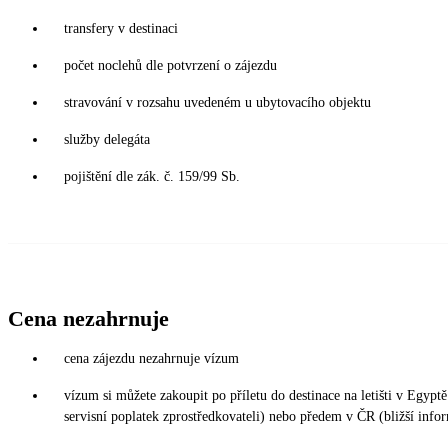
transfery v destinaci
počet noclehů dle potvrzení o zájezdu
stravování v rozsahu uvedeném u ubytovacího objektu
služby delegáta
pojištění dle zák. č. 159/99 Sb.
Cena nezahrnuje
cena zájezdu nezahrnuje vízum
vízum si můžete zakoupit po příletu do destinace na letišti v Eg
servisní poplatek zprostředkovateli) nebo předem v ČR (bližší info