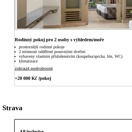
Rodinný pokoj pro 2 osoby s výhledem/moře
prostornější rodinné pokoje
2 místnosti oddělené posuvnými dveřmi
vybaveny vlastním příslušenstvím (koupelna/sprcha, fén, WC)
klimatizace
zobrazit podrobnosti
+20 000 Kč /pokoj
Strava
All inclusive