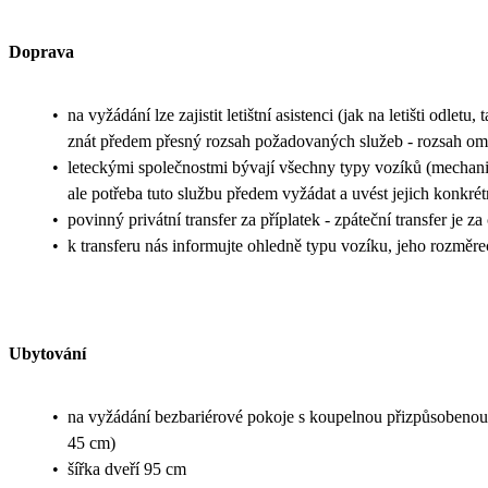
Doprava
•
na vyžádání lze zajistit letištní asistenci (jak na letišti odletu,
znát předem přesný rozsah požadovaných služeb - rozsah ome
•
leteckými společnostmi bývají všechny typy vozíků (mechanic
ale potřeba tuto službu předem vyžádat a uvést jejich konkrét
•
povinný privátní transfer za příplatek - zpáteční transfer je z
•
k transferu nás informujte ohledně typu vozíku, jeho rozměr
Ubytování
•
na vyžádání bezbariérové pokoje s koupelnou přizpůsobenou 
45 cm)
•
šířka dveří 95 cm