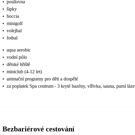
•
posilovna
•
šipky
•
boccia
•
minigolf
•
volejbal
•
fotbal
•
aqua aerobic
•
vodní pólo
•
dětské hřiště
•
miniclub (4-12 let)
•
animační programy pro děti a dospělé
•
za poplatek Spa centrum - 3 kryté bazény, vířivka, sauna, parní láz
Bezbariérové cestování