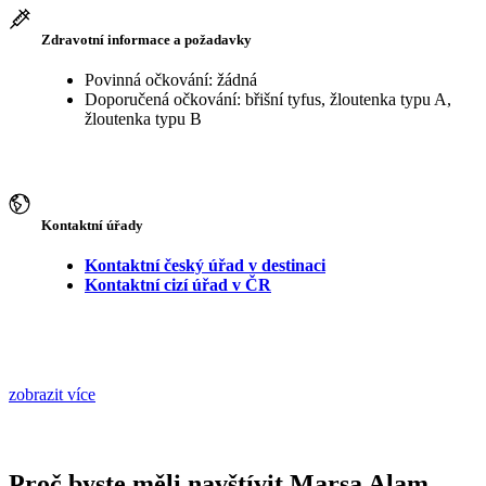
Zdravotní informace a požadavky
Povinná očkování: žádná
Doporučená očkování: břišní tyfus, žloutenka typu A,
žloutenka typu B
Kontaktní úřady
Kontaktní český úřad v destinaci
Kontaktní cizí úřad v ČR
zobrazit více
Proč byste měli navštívit Marsa Alam