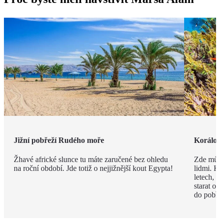
Jižní pobřeží Rudého moře
Korálov
Žhavé africké slunce tu máte zaručené bez ohledu
Zde můž
na roční období. Jde totiž o nejjižnější kout Egypta!
lidmi. K
letech,
starat o
do pobře