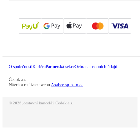
O společnosti
Kariéra
Partnerská sekce
Ochrana osobních údajů
Čedok a.s
Návrh a realizace webu
Axabee sp. z. o.o.
© 2026, cestovní kancelář Čedok a.s.