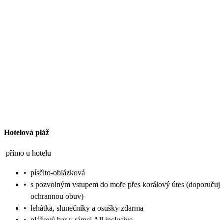
Hotelová pláž
přímo u hotelu
•
písčito-oblázková
•
s pozvolným vstupem do moře přes korálový útes (doporuču
ochrannou obuv)
•
lehátka, slunečníky a osušky zdarma
•
plážový bar v rámci All inclusive