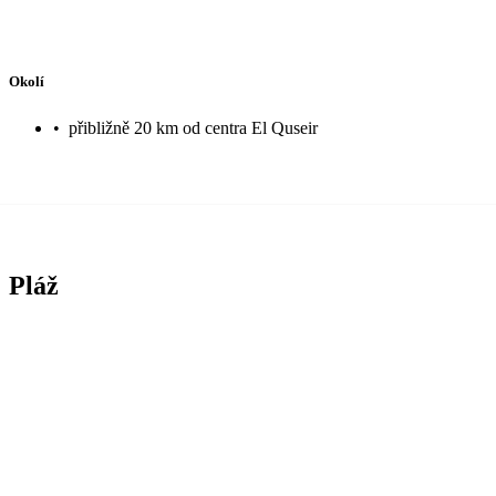
Okolí
•
přibližně 20 km od centra El Quseir
Pláž