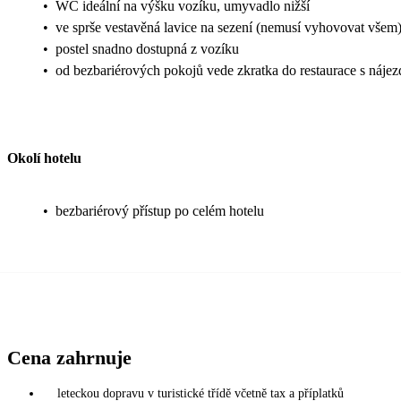
•
WC ideální na výšku vozíku, umyvadlo nižší
•
ve sprše vestavěná lavice na sezení (nemusí vyhovovat všem
•
postel snadno dostupná z vozíku
•
od bezbariérových pokojů vede zkratka do restaurace s nájez
Okolí hotelu
•
bezbariérový přístup po celém hotelu
Cena zahrnuje
leteckou dopravu v turistické třídě včetně tax a příplatků