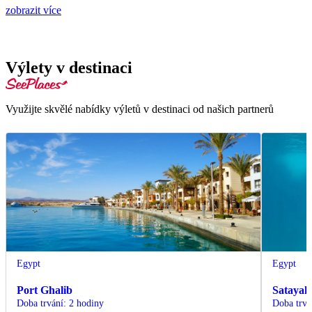
zobrazit více
Výlety v destinaci
Využijte skvělé nabídky výletů v destinaci od našich partnerů
Egypt
Egypt
Port Ghalib
Satayah
Doba trvání
:
2 hodiny
Doba trvá