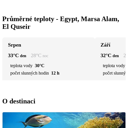
Průměrné teploty - Egypt, Marsa Alam,
El Quseir
Srpen
Září
33
°C
28
°C
32
°C
2
den
noc
den
teplota vody
30°C
teplota vody
počet slunných hodin
12 h
počet slunnýc
O destinaci