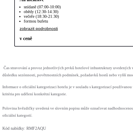
snídaně (07:00-10:00)
obědy (12:30-14:30)
večeře (18:30-21:30)
formou bufetu
zobrazit podrobnosti
v ceně
Čas stravování a provoz jednotlivých prvků hotelové infrastruktury uvedenýc
důsledku sezónnosti, povětrnostních podmínek, požadavků hostů nebo vyšší moci,
Informace o oficiální kategorizaci hotelu je v souladu s kategorizací používanou
kritéria pro udělení konkrétní kategorie.
Polovina hvězdičky uvedená ve slovním popisu může označovat nadhodnocenou
oficiální kategorií.
Kód nabídky:
RMF2AQU