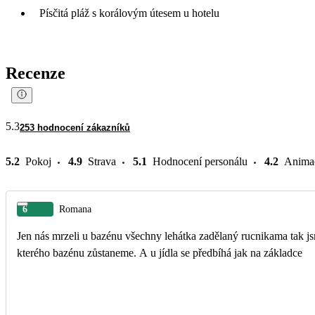
Písčitá pláž s korálovým útesem u hotelu
Recenze
5.3
253 hodnocení zákazníků
5.2
Pokoj
4.9
Strava
5.1
Hodnocení personálu
4.2
Anima
6
Romana
Jen nás mrzeli u bazénu všechny lehátka zadělaný rucnikama tak j
kterého bazénu zůstaneme. A u jídla se předbíhá jak na základce