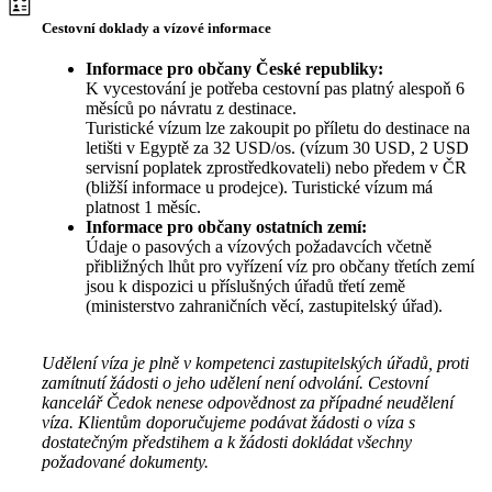
Cestovní doklady a vízové informace
Informace pro občany České republiky:
K vycestování je potřeba cestovní pas platný alespoň 6
měsíců po návratu z destinace.
Turistické vízum lze zakoupit po příletu do destinace na
letišti v Egyptě za 32 USD/os. (vízum 30 USD, 2 USD
servisní poplatek zprostředkovateli) nebo předem v ČR
(bližší informace u prodejce). Turistické vízum má
platnost 1 měsíc.
Informace pro občany ostatních zemí:
Údaje o pasových a vízových požadavcích včetně
přibližných lhůt pro vyřízení víz pro občany třetích zemí
jsou k dispozici u příslušných úřadů třetí země
(ministerstvo zahraničních věcí, zastupitelský úřad).
Udělení víza je plně v kompetenci zastupitelských úřadů, proti
zamítnutí žádosti o jeho udělení není odvolání. Cestovní
kancelář Čedok nenese odpovědnost za případné neudělení
víza. Klientům doporučujeme podávat žádosti o víza s
dostatečným předstihem a k žádosti dokládat všechny
požadované dokumenty.