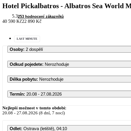
Hotel Pickalbatros - Albatros Sea World 
5.3
253 hodnocení zákazníků
40 590 Kč
22 890 Kč
LAST MINUTE
Osoby
:
2 dospělí
Odkud pojedete
:
Nerozhoduje
Délka pobytu
:
Nerozhoduje
Termín
:
20.08 - 27.08.2026
Srpen 2026
Nejlepší možnost v tomto období:
20.08
-
27.08.2026
(8 dní, 7 nocí)
PO
ÚT
ST
ČT
PÁ
S
Odlet
:
Ostrava (letiště), 04:10