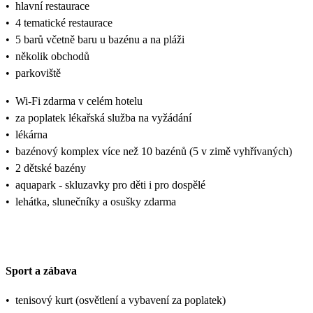
•
hlavní restaurace
•
4 tematické restaurace
•
5 barů včetně baru u bazénu a na pláži
•
několik obchodů
•
parkoviště
•
Wi-Fi zdarma v celém hotelu
•
za poplatek lékařská služba na vyžádání
•
lékárna
•
bazénový komplex více než 10 bazénů (5 v zimě vyhřívaných)
•
2 dětské bazény
•
aquapark - skluzavky pro děti i pro dospělé
•
lehátka, slunečníky a osušky zdarma
Sport a zábava
•
tenisový kurt (osvětlení a vybavení za poplatek)