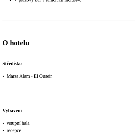
O hotelu
Středisko
•
Marsa Alam - El Quseir
Vybavení
•
vstupní hala
•
recepce