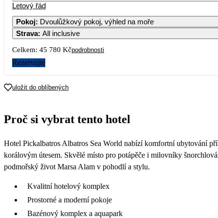
Letový řád
Pokoj
:
Dvoulůžkový pokoj, výhled na moře
Strava
:
All inclusive
3
4
5
6
7
Celkem:
45 780 Kč
podrobnosti
10
11
12
13
14
1
Rezervujte
17
18
19
20
21
2
uložit do oblíbených
22 890
24
25
26
27
28
2
Proč si vybrat tento hotel
22 590
31
Hotel Pickalbatros Albatros Sea World nabízí komfortní ubytování p
korálovým útesem. Skvělé místo pro potápěče i milovníky šnorchlování
podmořský život Marsa Alam v pohodlí a stylu.
Kvalitní hotelový komplex
Prostorné a moderní pokoje
Bazénový komplex a aquapark