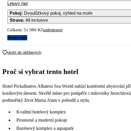
Letový řád
Pokoj
:
Dvoulůžkový pokoj, výhled na moře
Strava
:
All inclusive
3
4
5
6
7
Celkem:
51 980 Kč
podrobnosti
10
11
12
13
14
1
Rezervujte
17
18
19
20
21
2
uložit do oblíbených
23 390
24
25
26
27
28
2
Proč si vybrat tento hotel
22 790
31
Hotel Pickalbatros Albatros Sea World nabízí komfortní ubytování p
korálovým útesem. Skvělé místo pro potápěče i milovníky šnorchlování
podmořský život Marsa Alam v pohodlí a stylu.
Kvalitní hotelový komplex
Prostorné a moderní pokoje
Bazénový komplex a aquapark