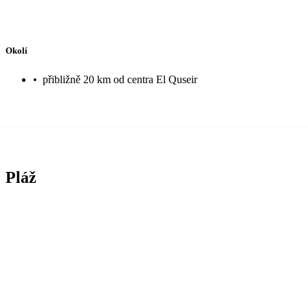
Okolí
•
přibližně 20 km od centra El Quseir
Pláž