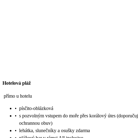
Hotelová pláž
přímo u hotelu
•
písčito-oblázková
•
s pozvolným vstupem do moře přes korálový útes (doporuču
ochrannou obuv)
•
lehátka, slunečníky a osušky zdarma
•
plážový bar v rámci All inclusive