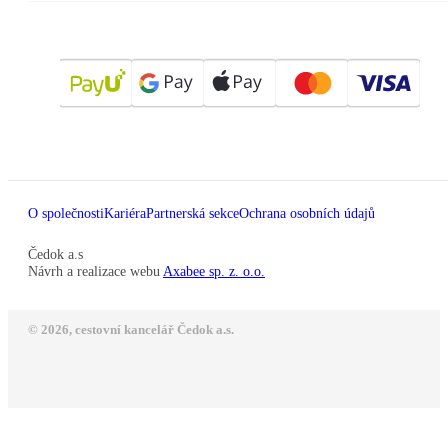
O společnosti
Kariéra
Partnerská sekce
Ochrana osobních údajů
Čedok a.s
Návrh a realizace webu
Axabee sp. z. o.o.
© 2026, cestovní kancelář Čedok a.s.