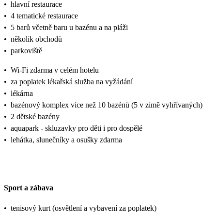
•
hlavní restaurace
•
4 tematické restaurace
•
5 barů včetně baru u bazénu a na pláži
•
několik obchodů
•
parkoviště
•
Wi-Fi zdarma v celém hotelu
•
za poplatek lékařská služba na vyžádání
•
lékárna
•
bazénový komplex více než 10 bazénů (5 v zimě vyhřívaných)
•
2 dětské bazény
•
aquapark - skluzavky pro děti i pro dospělé
•
lehátka, slunečníky a osušky zdarma
Sport a zábava
•
tenisový kurt (osvětlení a vybavení za poplatek)