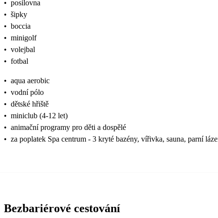
•
posilovna
•
šipky
•
boccia
•
minigolf
•
volejbal
•
fotbal
•
aqua aerobic
•
vodní pólo
•
dětské hřiště
•
miniclub (4-12 let)
•
animační programy pro děti a dospělé
•
za poplatek Spa centrum - 3 kryté bazény, vířivka, sauna, parní láz
Bezbariérové cestování