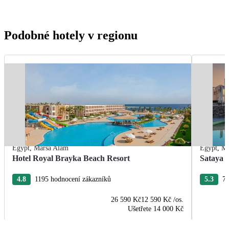
Podobné hotely v regionu
Egypt
,
Marsa Alam
Egypt
,
Ma
Hotel Royal Brayka Beach Resort
Sataya 
4.8
1195 hodnocení zákazníků
5.3
75
26 590 Kč
12 590 Kč
/os.
Ušetřete
14 000 Kč