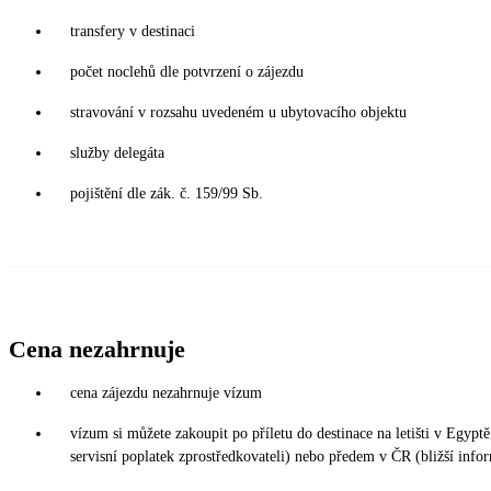
transfery v destinaci
počet noclehů dle potvrzení o zájezdu
stravování v rozsahu uvedeném u ubytovacího objektu
služby delegáta
pojištění dle zák. č. 159/99 Sb.
Cena nezahrnuje
cena zájezdu nezahrnuje vízum
vízum si můžete zakoupit po příletu do destinace na letišti v Eg
servisní poplatek zprostředkovateli) nebo předem v ČR (bližší info