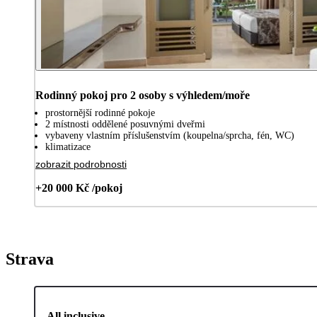
Rodinný pokoj pro 2 osoby s výhledem/moře
prostornější rodinné pokoje
2 místnosti oddělené posuvnými dveřmi
vybaveny vlastním příslušenstvím (koupelna/sprcha, fén, WC)
klimatizace
zobrazit podrobnosti
+20 000 Kč /pokoj
Strava
All inclusive