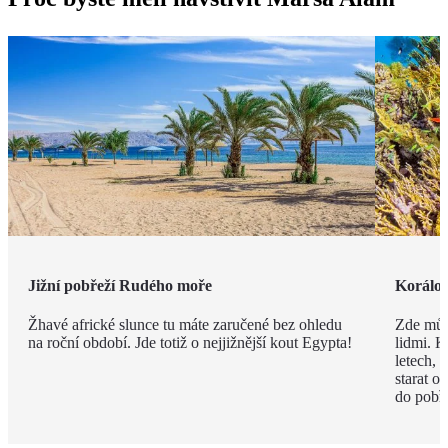
Jižní pobřeží Rudého moře
Korálov
Žhavé africké slunce tu máte zaručené bez ohledu
Zde můž
na roční období. Jde totiž o nejjižnější kout Egypta!
lidmi. K
letech,
starat o
do pobře