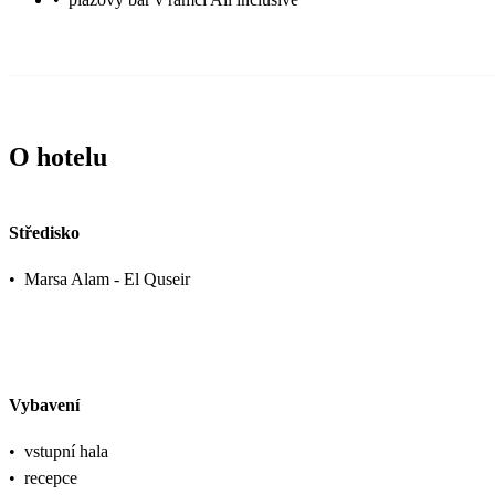
O hotelu
Středisko
•
Marsa Alam - El Quseir
Vybavení
•
vstupní hala
•
recepce