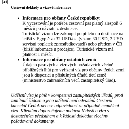
Cestovní doklady a vízové informace
Informace pro občany České republiky:
K vycestování je potřeba cestovní pas platný alespoň 6
měsíců po návratu z destinace.
Turistické vízum lze zakoupit po příletu do destinace na
letišti v Egyptě za 32 USD/os. (vízum 30 USD, 2 USD
servisní poplatek zprostředkovateli) nebo předem v ČR
(bližší informace u prodejce). Turistické vízum má
platnost 1 měsíc.
Informace pro občany ostatních zemí:
Údaje o pasových a vízových požadavcích včetně
přibližných lhůt pro vyřízení víz pro občany třetích zemí
jsou k dispozici u příslušných úřadů třetí země
(ministerstvo zahraničních věcí, zastupitelský úřad).
Udělení víza je plně v kompetenci zastupitelských úřadů, proti
zamítnutí žádosti o jeho udělení není odvolání. Cestovní
kancelář Čedok nenese odpovědnost za případné neudělení
víza. Klientům doporučujeme podávat žádosti o víza s
dostatečným předstihem a k žádosti dokládat všechny
požadované dokumenty.