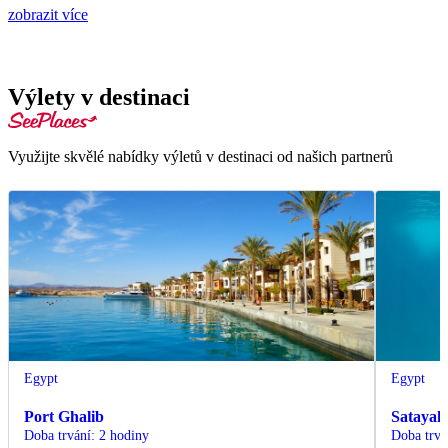
zobrazit více
Výlety v destinaci
Využijte skvělé nabídky výletů v destinaci od našich partnerů
Egypt
Egypt
Port Ghalib
Satayah
Doba trvání
:
2 hodiny
Doba trvá