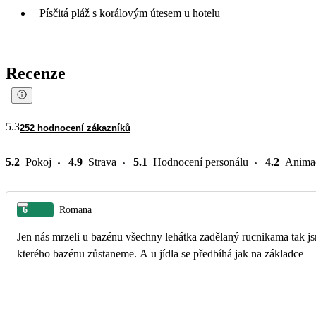
Písčitá pláž s korálovým útesem u hotelu
Recenze
5.3
252 hodnocení zákazníků
5.2
Pokoj
4.9
Strava
5.1
Hodnocení personálu
4.2
Anima
6
Romana
Jen nás mrzeli u bazénu všechny lehátka zadělaný rucnikama tak j
kterého bazénu zůstaneme. A u jídla se předbíhá jak na základce