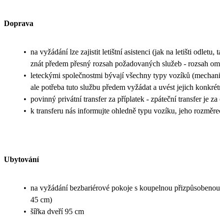
Doprava
•
na vyžádání lze zajistit letištní asistenci (jak na letišti odletu,
znát předem přesný rozsah požadovaných služeb - rozsah ome
•
leteckými společnostmi bývají všechny typy vozíků (mechanic
ale potřeba tuto službu předem vyžádat a uvést jejich konkrét
•
povinný privátní transfer za příplatek - zpáteční transfer je z
•
k transferu nás informujte ohledně typu vozíku, jeho rozměr
Ubytování
•
na vyžádání bezbariérové pokoje s koupelnou přizpůsobenou 
45 cm)
•
šířka dveří 95 cm