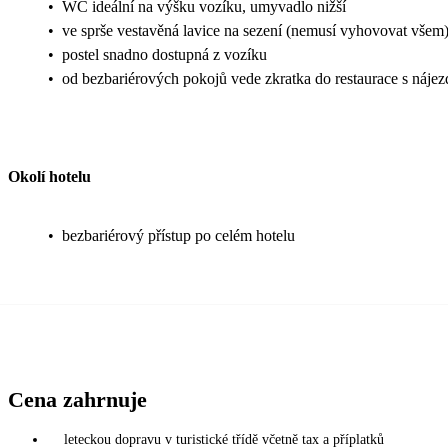
•
WC ideální na výšku vozíku, umyvadlo nižší
•
ve sprše vestavěná lavice na sezení (nemusí vyhovovat všem
•
postel snadno dostupná z vozíku
•
od bezbariérových pokojů vede zkratka do restaurace s nájez
Okolí hotelu
•
bezbariérový přístup po celém hotelu
Cena zahrnuje
leteckou dopravu v turistické třídě včetně tax a příplatků