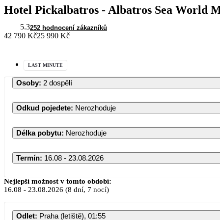
Hotel Pickalbatros - Albatros Sea World 
5.3
252 hodnocení zákazníků
42 790 Kč
25 990 Kč
LAST MINUTE
Osoby
:
2 dospělí
Odkud pojedete
:
Nerozhoduje
Délka pobytu
:
Nerozhoduje
Termín
:
16.08 - 23.08.2026
Srpen 2026
Nejlepší možnost v tomto období:
16.08
-
23.08.2026
(8 dní, 7 nocí)
PO
ÚT
ST
ČT
PÁ
S
Odlet
:
Praha (letiště), 01:55