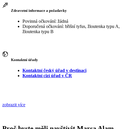
Zdravotní informace a požadavky
Povinná očkování: žádná
Doporučená očkování: břišní tyfus, žloutenka typu A,
žloutenka typu B
Kontaktní úřady
Kontaktní český úřad v destinaci
Kontaktní cizí úřad v ČR
zobrazit více
Proč byste měli navštívit Marsa Alam