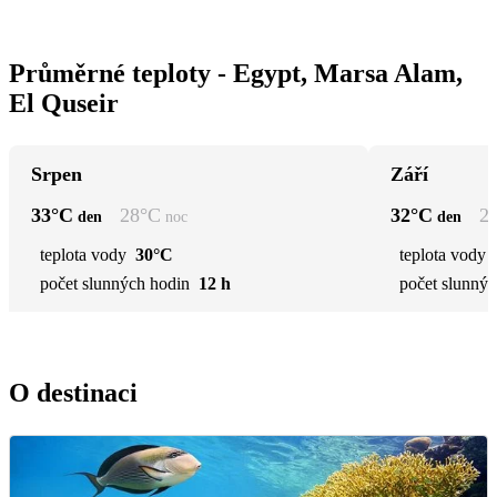
Průměrné teploty - Egypt, Marsa Alam,
El Quseir
Srpen
Září
33
°C
28
°C
32
°C
2
den
noc
den
teplota vody
30°C
teplota vody
počet slunných hodin
12 h
počet slunnýc
O destinaci