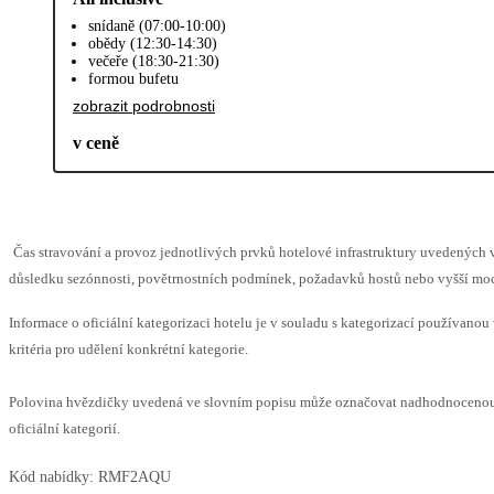
snídaně (07:00-10:00)
obědy (12:30-14:30)
večeře (18:30-21:30)
formou bufetu
zobrazit podrobnosti
v ceně
Čas stravování a provoz jednotlivých prvků hotelové infrastruktury uvedenýc
důsledku sezónnosti, povětrnostních podmínek, požadavků hostů nebo vyšší moci,
Informace o oficiální kategorizaci hotelu je v souladu s kategorizací používanou
kritéria pro udělení konkrétní kategorie.
Polovina hvězdičky uvedená ve slovním popisu může označovat nadhodnocenou
oficiální kategorií.
Kód nabídky:
RMF2AQU