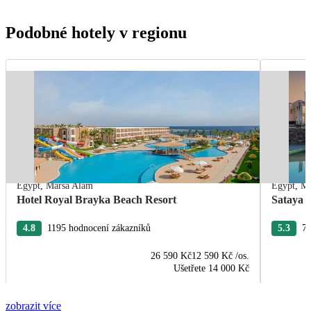
Podobné hotely v regionu
Egypt
,
Marsa Alam
Egypt
,
Ma
Hotel Royal Brayka Beach Resort
Sataya 
4.8
1195 hodnocení zákazníků
5.3
75
26 590 Kč
12 590 Kč
/os.
Ušetřete
14 000 Kč
zobrazit více