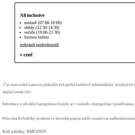
All inclusive
snídaně (07:00-10:00)
obědy (12:30-14:30)
večeře (19:00-21:30)
formou bufetu
zobrazit podrobnosti
v ceně
Čas stravování a provoz jednotlivých prvků hotelové infrastruktury uvedenýc
majitel nemá vliv.
Informace o oficiální kategorizaci hotelu je v souladu s kategorizací používanou 
Polovina hvězdičky uvedená ve slovním popisu může označovat nadhodnocenou n
Kód nabídky:
RMF2NOV