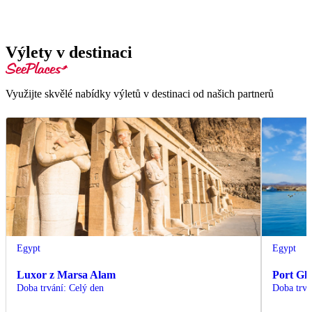
Výlety v destinaci
Využijte skvělé nabídky výletů v destinaci od našich partnerů
Egypt
Egypt
Luxor z Marsa Alam
Port Gh
Doba trvání
:
Celý den
Doba trvá