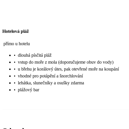
Hotelová pláž
přímo u hotelu
•
dlouhá písčitá pláž
•
vstup do moře z mola (doporučujeme obuv do vody)
•
u břehu je korálový útes, pak otevřené moře na koupání
•
vhodné pro potápění a šnorchlování
•
lehátka, slunečníky a osušky zdarma
•
plážový bar