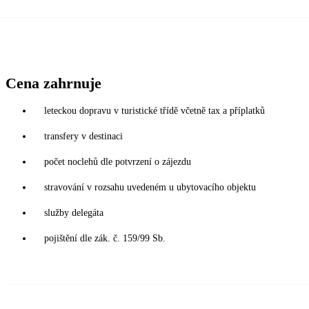
Cena zahrnuje
leteckou dopravu v turistické třídě včetně tax a příplatků
transfery v destinaci
počet noclehů dle potvrzení o zájezdu
stravování v rozsahu uvedeném u ubytovacího objektu
služby delegáta
pojištění dle zák. č. 159/99 Sb.