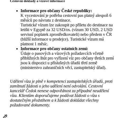
Cestovní doklady a vízové informace
Informace pro občany České republiky:
K vycestování je potřeba cestovní pas platný alespoň 6
měsíců po návratu z destinace.
Turistické vízum lze zakoupit po příletu do destinace na
letišti v Egyptě za 32 USD/os. (vízum 30 USD, 2 USD
servisní poplatek zprostředkovateli) nebo předem v ČR
(bližší informace u prodejce). Turistické vízum má
platnost 1 měsíc.
Informace pro občany ostatních zemí:
Údaje o pasových a vízových požadavcích včetně
přibližných lhůt pro vyřízení víz pro občany třetích zemí
jsou k dispozici u příslušných úřadů třetí země
(ministerstvo zahraničních věcí, zastupitelský úřad).
Udělení víza je plně v kompetenci zastupitelských úřadů, proti
zamítnutí žádosti o jeho udělení není odvolání. Cestovní
kancelář Čedok nenese odpovědnost za případné neudělení
víza. Klientům doporučujeme podávat žádosti o víza s
dostatečným předstihem a k žádosti dokládat všechny
požadované dokumenty.