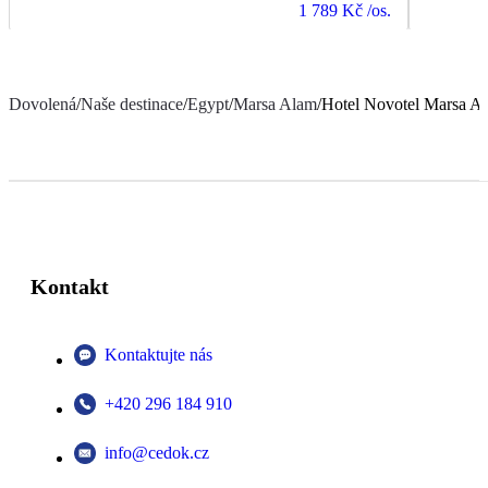
1 789 Kč
/os.
Dovolená
/
Naše destinace
/
Egypt
/
Marsa Alam
/
Hotel Novotel Marsa A
Kontakt
Kontaktujte nás
+420 296 184 910
info@cedok.cz