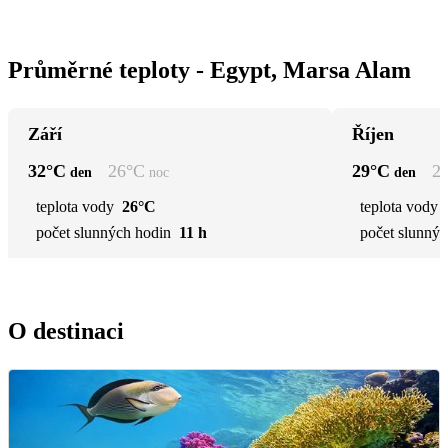
Průměrné teploty - Egypt, Marsa Alam
Září
Říjen
32
°C
26
°C
29
°C
2
den
noc
den
teplota vody
26°C
teplota vody
počet slunných hodin
11 h
počet slunnýc
O destinaci