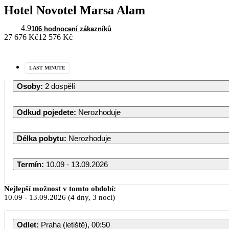
Hotel Novotel Marsa Alam
4.9
106 hodnocení zákazníků
27 676 Kč
12 576 Kč
LAST MINUTE
Osoby
:
2 dospělí
Odkud pojedete
:
Nerozhoduje
Délka pobytu
:
Nerozhoduje
Termín
:
10.09 - 13.09.2026
Nejlepší možnost v tomto období:
10.09
-
13.09.2026
(4 dny, 3 noci)
Odlet
:
Praha (letiště), 00:50