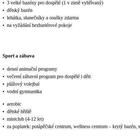
•
3 velké bazény pro dospělé (1 v zimě vyhřívaný)
•
dětský bazén
•
lehátka, slunečníky a osušky zdarma
•
na vyžádání bezbariérové pokoje
Sport a zábava
•
denní animační programy
•
večerní zábavní program pro dospělé i děti
•
plážový volejbal
•
vodní gymnastika
•
aerobic
•
dětské hřiště
•
miniclub (4-12 let)
•
za poplatek: potápěčské centrum, wellness centrum – krytý bazén, sa