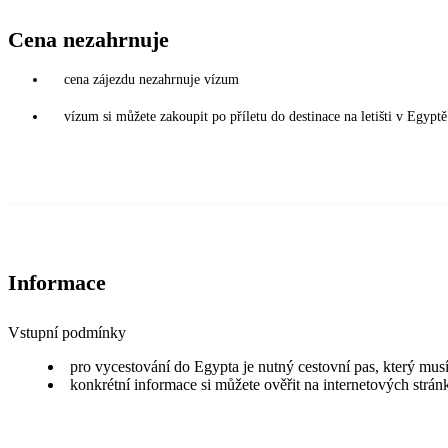
Cena nezahrnuje
cena zájezdu nezahrnuje vízum
vízum si můžete zakoupit po příletu do destinace na letišti v Egy
Informace
Vstupní podmínky
pro vycestování do Egypta je nutný cestovní pas, který musí
konkrétní informace si můžete ověřit na internetových strá