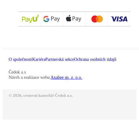
O společnosti
Kariéra
Partnerská sekce
Ochrana osobních údajů
Čedok a.s
Návrh a realizace webu
Axabee sp. z. o.o.
© 2026, cestovní kancelář Čedok a.s.