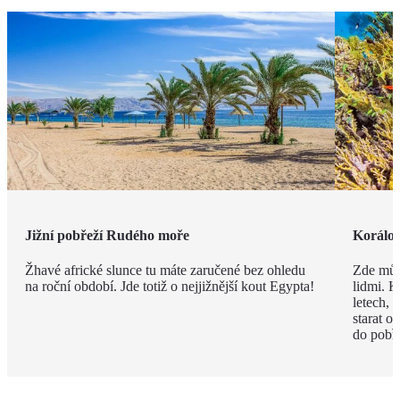
Jižní pobřeží Rudého moře
Korálov
Žhavé africké slunce tu máte zaručené bez ohledu
Zde můž
na roční období. Jde totiž o nejjižnější kout Egypta!
lidmi. K
letech,
starat o
do pobře