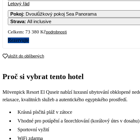
Letový řád
Pokoj
:
Dvoulůžkový pokoj Sea Panorama
Strava
:
All inclusive
Celkem:
73 380 Kč
podrobnosti
Rezervujte
uložit do oblíbených
Proč si vybrat tento hotel
Mövenpick Resort El Quseir nabízí luxusní ubytování obklopené nedo
relaxace, kvalitních služeb a autentického egyptského prostředí.
Krásná písčitá pláž v zátoce
Vhodné pro potápění a šnorchlování (korálový útes v dosahu)
Sportovní vyžití
WiFi zdarma