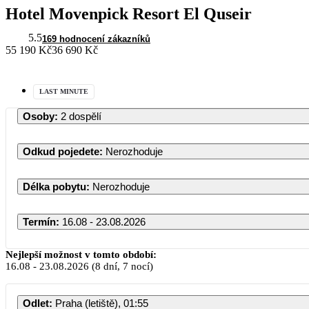
Hotel Movenpick Resort El Quseir
5.5
169 hodnocení zákazníků
55 190 Kč
36 690 Kč
LAST MINUTE
Osoby
:
2 dospělí
Odkud pojedete
:
Nerozhoduje
Délka pobytu
:
Nerozhoduje
Termín
:
16.08 - 23.08.2026
Nejlepší možnost v tomto období:
16.08
-
23.08.2026
(8 dní, 7 nocí)
Odlet
:
Praha (letiště), 01:55