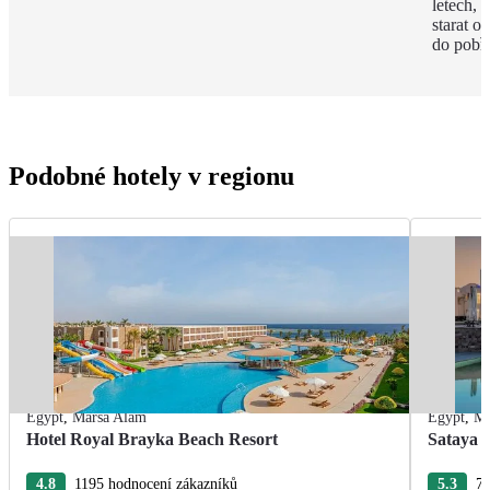
letech,
starat o
do pobře
Podobné hotely v regionu
Egypt
,
Marsa Alam
Egypt
,
Ma
Hotel Royal Brayka Beach Resort
Sataya 
4.8
1195 hodnocení zákazníků
5.3
75