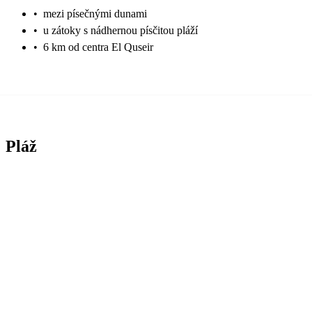
•
mezi písečnými dunami
•
u zátoky s nádhernou písčitou pláží
•
6 km od centra El Quseir
Pláž