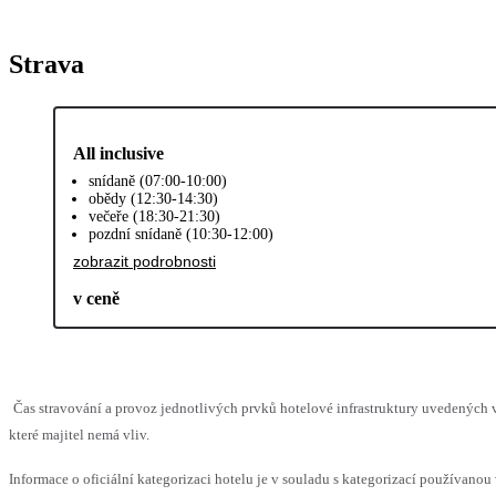
Strava
All inclusive
snídaně (07:00-10:00)
obědy (12:30-14:30)
večeře (18:30-21:30)
pozdní snídaně (10:30-12:00)
zobrazit podrobnosti
v ceně
Čas stravování a provoz jednotlivých prvků hotelové infrastruktury uvedenýc
které majitel nemá vliv.
Informace o oficiální kategorizaci hotelu je v souladu s kategorizací používanou 