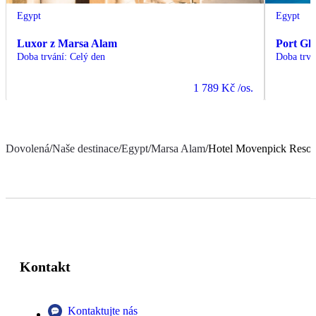
Egypt
Egypt
Luxor z Marsa Alam
Port Gh
Doba trvání
:
Celý den
Doba trvá
1 789 Kč
/os.
Dovolená
/
Naše destinace
/
Egypt
/
Marsa Alam
/
Hotel Movenpick Resort
Kontakt
Kontaktujte nás