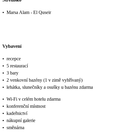
•
Marsa Alam - El Quseir
Vybavení
•
recepce
•
5 restaurací
•
3 bary
•
2 venkovní bazény (1 v zimě vyhřívaný)
•
lehátka, slunečníky a osušky u bazénu zdarma
•
Wi-Fi v celém hotelu zdarma
•
konferenční místnost
•
kadeřnictví
•
nákupní galerie
•
směnárna