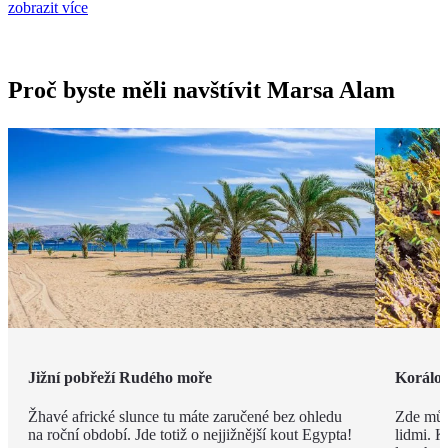
zobrazit více
Proč byste měli navštívit Marsa Alam
Jižní pobřeží Rudého moře
Korálov
Žhavé africké slunce tu máte zaručené bez ohledu
Zde můž
na roční období. Jde totiž o nejjižnější kout Egypta!
lidmi. K