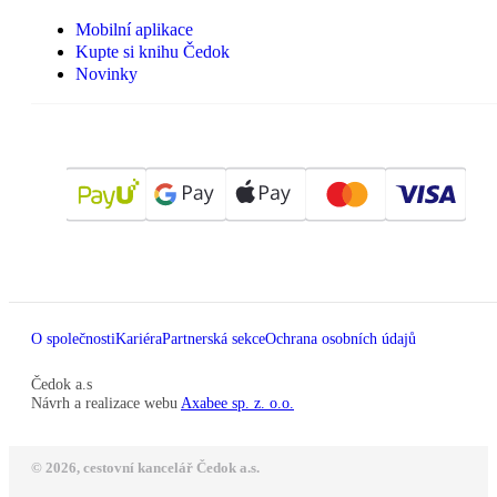
Mobilní aplikace
Kupte si knihu Čedok
Novinky
O společnosti
Kariéra
Partnerská sekce
Ochrana osobních údajů
Čedok a.s
Návrh a realizace webu
Axabee sp. z. o.o.
© 2026, cestovní kancelář Čedok a.s.