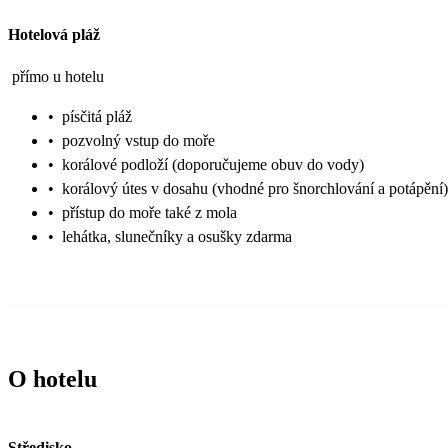
Hotelová pláž
přímo u hotelu
•
písčitá pláž
•
pozvolný vstup do moře
•
korálové podloží (doporučujeme obuv do vody)
•
korálový útes v dosahu (vhodné pro šnorchlování a potápění)
•
přístup do moře také z mola
•
lehátka, slunečníky a osušky zdarma
O hotelu
Středisko