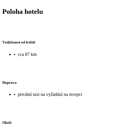
Poloha hotelu
Vzdálenost od letiště
•
cca 87 km
Doprava
•
privátní taxi na vyžádání na recepci
Okolí