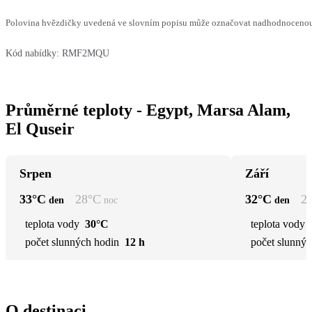
Polovina hvězdičky uvedená ve slovním popisu může označovat nadhodnocenou n
Kód nabídky:
RMF2MQU
Průměrné teploty - Egypt, Marsa Alam,
El Quseir
Srpen
Září
33
°C
28
°C
32
°C
2
den
noc
den
teplota vody
30°C
teplota vody
počet slunných hodin
12 h
počet slunnýc
O destinaci