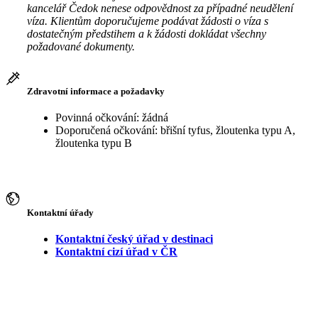
kancelář Čedok nenese odpovědnost za případné neudělení
víza. Klientům doporučujeme podávat žádosti o víza s
dostatečným předstihem a k žádosti dokládat všechny
požadované dokumenty.
Zdravotní informace a požadavky
Povinná očkování: žádná
Doporučená očkování: břišní tyfus, žloutenka typu A,
žloutenka typu B
Kontaktní úřady
Kontaktní český úřad v destinaci
Kontaktní cizí úřad v ČR