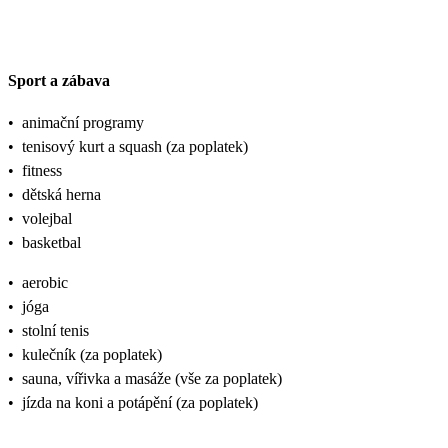
Sport a zábava
•
animační programy
•
tenisový kurt a squash (za poplatek)
•
fitness
•
dětská herna
•
volejbal
•
basketbal
•
aerobic
•
jóga
•
stolní tenis
•
kulečník (za poplatek)
•
sauna, vířivka a masáže (vše za poplatek)
•
jízda na koni a potápění (za poplatek)