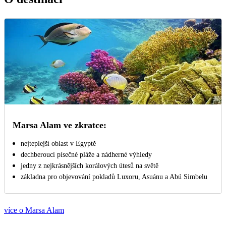
Marsa Alam ve zkratce:
nejteplejší oblast v Egyptě
dechberoucí písečné pláže a nádherné výhledy
jedny z nejkrásnějších korálových útesů na světě
základna pro objevování pokladů Luxoru, Asuánu a Abú Simbelu
více o Marsa Alam