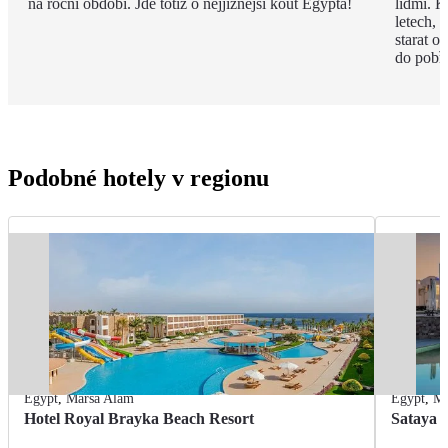
na roční období. Jde totiž o nejjižnější kout Egypta!
lidmi. K
letech,
starat o
do pobře
Podobné hotely v regionu
Egypt
,
Marsa Alam
Egypt
,
Ma
Hotel Royal Brayka Beach Resort
Sataya 