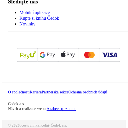
Sledujte nás
Mobilní aplikace
Kupte si knihu Čedok
Novinky
O společnosti
Kariéra
Partnerská sekce
Ochrana osobních údajů
Čedok a.s
Návrh a realizace webu
Axabee sp. z. o.o.
© 2026, cestovní kancelář Čedok a.s.