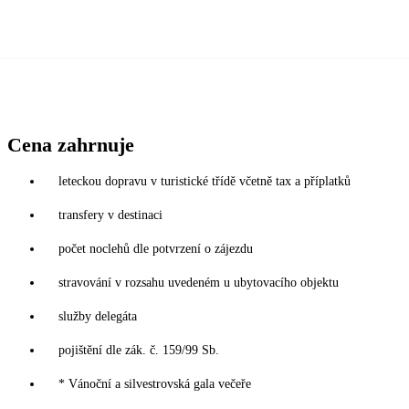
Cena zahrnuje
leteckou dopravu v turistické třídě včetně tax a příplatků
transfery v destinaci
počet noclehů dle potvrzení o zájezdu
stravování v rozsahu uvedeném u ubytovacího objektu
služby delegáta
pojištění dle zák. č. 159/99 Sb.
* Vánoční a silvestrovská gala večeře