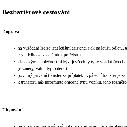
Bezbariérové cestování
Doprava
•
na vyžádání lze zajistit letištní asistenci (jak na letišti odl
cestujícího se speciálními potřebami
•
- leteckými společnostmi bývají všechny typy vozíků (mechani
(rozměry, váhu, typ baterie)
•
povinný privátní transfer za příplatek - zpáteční transfer je z
•
k transferu nás informujte ohledně typu vozíku, jeho rozměr
Ubytování
•
na vyžádání bezbariérové pokoje s koupelnou přizpůsobenou 