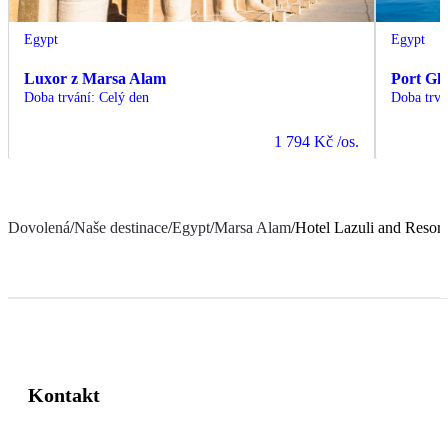
Egypt
Egypt
Luxor z Marsa Alam
Port Gh
Doba trvání
:
Celý den
Doba trvá
1 794 Kč
/os.
Dovolená
/
Naše destinace
/
Egypt
/
Marsa Alam
/
Hotel Lazuli and Resort
Kontakt