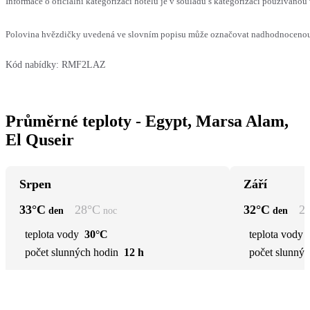
Informace o oficiální kategorizaci hotelu je v souladu s kategorizací používanou 
Polovina hvězdičky uvedená ve slovním popisu může označovat nadhodnocenou n
Kód nabídky:
RMF2LAZ
Průměrné teploty - Egypt, Marsa Alam,
El Quseir
Srpen
Září
33
°C
28
°C
32
°C
2
den
noc
den
teplota vody
30°C
teplota vody
počet slunných hodin
12 h
počet slunnýc