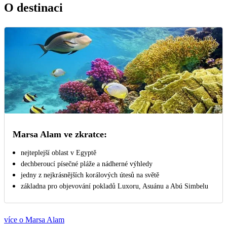
O destinaci
Marsa Alam ve zkratce:
nejteplejší oblast v Egyptě
dechberoucí písečné pláže a nádherné výhledy
jedny z nejkrásnějších korálových útesů na světě
základna pro objevování pokladů Luxoru, Asuánu a Abú Simbelu
více o Marsa Alam