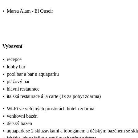
•
Marsa Alam - El Quseir
Vybavení
•
recepce
•
lobby bar
•
pool bar a bar u aquaparku
•
plážový bar
•
hlavní restaurace
•
italská restaurace á la carte (1x za pobyt zdarma)
•
Wi-Fi ve veřejných prostorách hotelu zdarma
•
venkovní bazén
•
dětský bazén
•
aquapark se 2 skluzavkami a tobogánem a dětským bazénem se sk