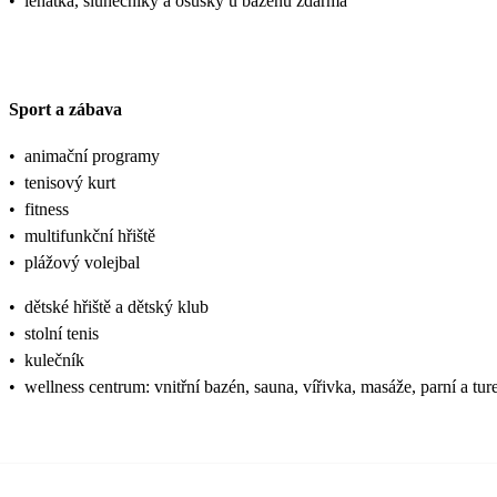
•
lehátka, slunečníky a osušky u bazénu zdarma
Sport a zábava
•
animační programy
•
tenisový kurt
•
fitness
•
multifunkční hřiště
•
plážový volejbal
•
dětské hřiště a dětský klub
•
stolní tenis
•
kulečník
•
wellness centrum: vnitřní bazén, sauna, vířivka, masáže, parní a tur