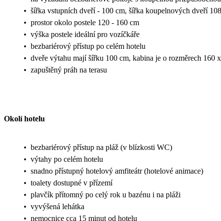
•
šířka vstupních dveří - 100 cm, šířka koupelnových dveří 10
•
prostor okolo postele 120 - 160 cm
•
výška postele ideální pro vozíčkáře
•
bezbariérový přístup po celém hotelu
•
dveře výtahu mají šířku 100 cm, kabina je o rozměrech 160 
•
zapuštěný práh na terasu
Okolí hotelu
•
bezbariérový přístup na pláž (v blízkosti WC)
•
výtahy po celém hotelu
•
snadno přístupný hotelový amfiteátr (hotelové animace)
•
toalety dostupné v přízemí
•
plavčík přítomný po celý rok u bazénu i na pláži
•
vyvýšená lehátka
•
nemocnice cca 15 minut od hotelu