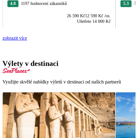
4.8
1197 hodnocení zákazníků
5.3
76
26 590 Kč
12 590 Kč
/os.
Ušetřete
14 000 Kč
zobrazit více
Výlety v destinaci
Využijte skvělé nabídky výletů v destinaci od našich partnerů