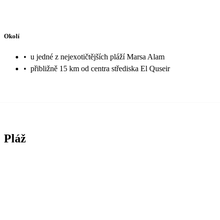
Okolí
•
u jedné z nejexotičtějších pláží Marsa Alam
•
přibližně 15 km od centra střediska El Quseir
Pláž