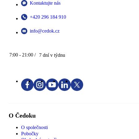
Kontaktujte nás
+420 296 184 910
info@cedok.cz
7:00 - 21:00 /
7 dní v týdnu
O Čedoku
O společnosti
Pobočky