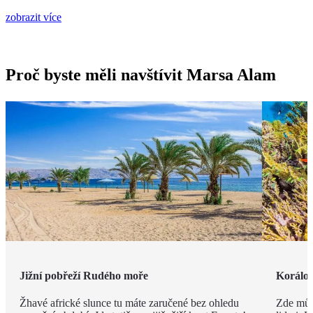
zobrazit více
Proč byste měli navštívit Marsa Alam
Jižní pobřeží Rudého moře
Korálov
Žhavé africké slunce tu máte zaručené bez ohledu
Zde můž