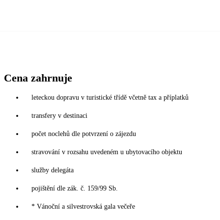
Cena zahrnuje
leteckou dopravu v turistické třídě včetně tax a příplatků
transfery v destinaci
počet noclehů dle potvrzení o zájezdu
stravování v rozsahu uvedeném u ubytovacího objektu
služby delegáta
pojištění dle zák. č. 159/99 Sb.
* Vánoční a silvestrovská gala večeře