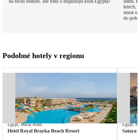
na roční období. Jde totiž o nejjižnější kout Egypta!
lidmi. K
letech,
starat o
do pobře
Podobné hotely v regionu
Egypt
,
Marsa Alam
Egypt
,
Ma
Hotel Royal Brayka Beach Resort
Sataya 