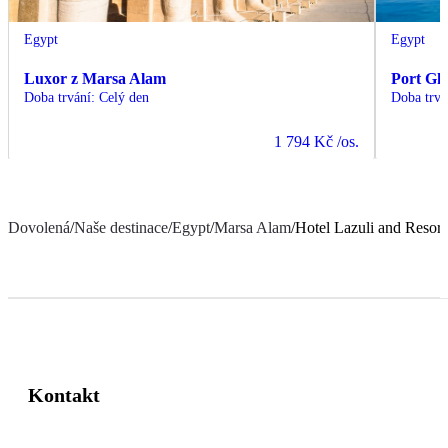
Egypt
Egypt
Luxor z Marsa Alam
Port Gh
Doba trvání
:
Celý den
Doba trvá
1 794 Kč
/os.
Dovolená
/
Naše destinace
/
Egypt
/
Marsa Alam
/
Hotel Lazuli and Resort
Kontakt