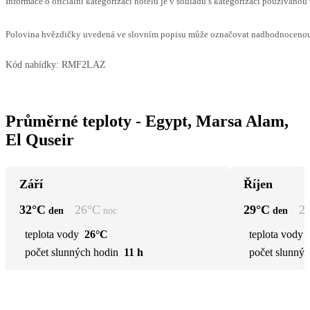
Informace o oficiální kategorizaci hotelu je v souladu s kategorizací používanou 
Polovina hvězdičky uvedená ve slovním popisu může označovat nadhodnocenou n
Kód nabídky:
RMF2LAZ
Průměrné teploty - Egypt, Marsa Alam,
El Quseir
Září
Říjen
32
°C
26
°C
29
°C
2
den
noc
den
teplota vody
26°C
teplota vody
počet slunných hodin
11 h
počet slunnýc