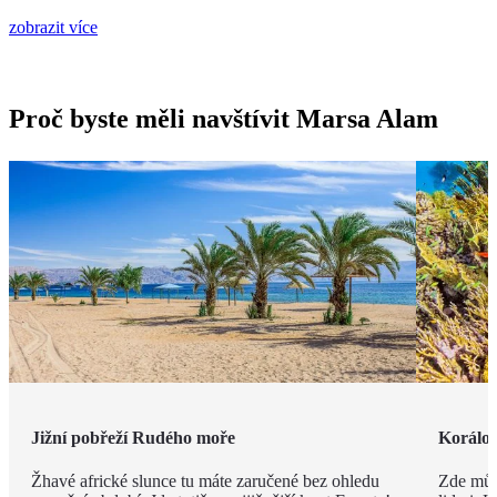
zobrazit více
Proč byste měli navštívit Marsa Alam
Jižní pobřeží Rudého moře
Korálov
Žhavé africké slunce tu máte zaručené bez ohledu
Zde můž