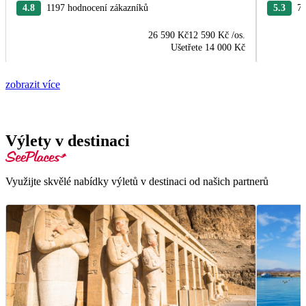
4.8
1197 hodnocení zákazníků
5.3
76
26 590 Kč
12 590 Kč
/os.
Ušetřete
14 000 Kč
zobrazit více
Výlety v destinaci
Využijte skvělé nabídky výletů v destinaci od našich partnerů