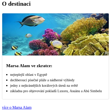
O destinaci
Marsa Alam ve zkratce:
nejteplejší oblast v Egyptě
dechberoucí písečné pláže a nádherné výhledy
jedny z nejkrásnějších korálových útesů na světě
základna pro objevování pokladů Luxoru, Asuánu a Abú Simbelu
více o Marsa Alam