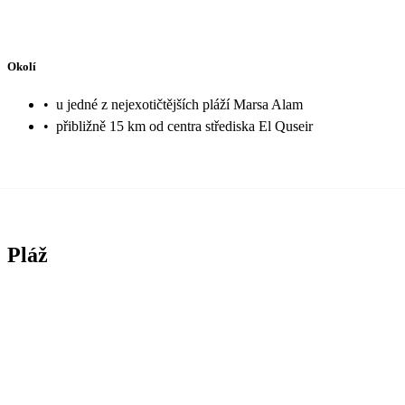
Okolí
•
u jedné z nejexotičtějších pláží Marsa Alam
•
přibližně 15 km od centra střediska El Quseir
Pláž