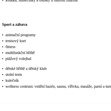
•
lehátka, slunečníky a osušky u bazénu zdarma
Sport a zábava
•
animační programy
•
tenisový kurt
•
fitness
•
multifunkční hřiště
•
plážový volejbal
•
dětské hřiště a dětský klub
•
stolní tenis
•
kulečník
•
wellness centrum: vnitřní bazén, sauna, vířivka, masáže, parní a tur