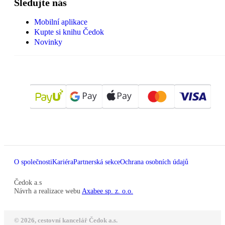
Sledujte nás
Mobilní aplikace
Kupte si knihu Čedok
Novinky
O společnosti
Kariéra
Partnerská sekce
Ochrana osobních údajů
Čedok a.s
Návrh a realizace webu
Axabee sp. z. o.o.
© 2026, cestovní kancelář Čedok a.s.