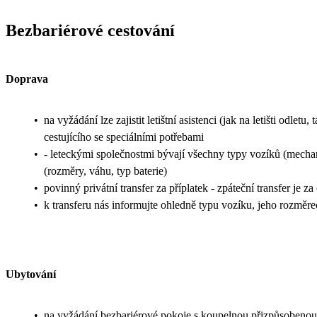
Bezbariérové cestování
Doprava
•
na vyžádání lze zajistit letištní asistenci (jak na letišti odl
cestujícího se speciálními potřebami
•
- leteckými společnostmi bývají všechny typy vozíků (mechani
(rozměry, váhu, typ baterie)
•
povinný privátní transfer za příplatek - zpáteční transfer je z
•
k transferu nás informujte ohledně typu vozíku, jeho rozměr
Ubytování
•
na vyžádání bezbariérové pokoje s koupelnou přizpůsobenou 