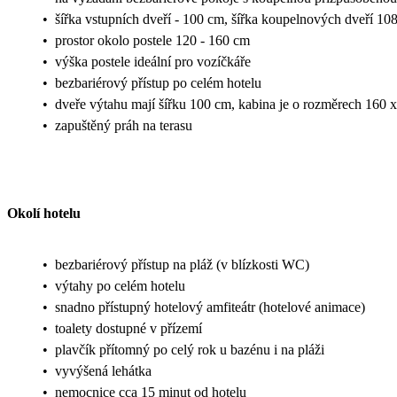
•
šířka vstupních dveří - 100 cm, šířka koupelnových dveří 10
•
prostor okolo postele 120 - 160 cm
•
výška postele ideální pro vozíčkáře
•
bezbariérový přístup po celém hotelu
•
dveře výtahu mají šířku 100 cm, kabina je o rozměrech 160 
•
zapuštěný práh na terasu
Okolí hotelu
•
bezbariérový přístup na pláž (v blízkosti WC)
•
výtahy po celém hotelu
•
snadno přístupný hotelový amfiteátr (hotelové animace)
•
toalety dostupné v přízemí
•
plavčík přítomný po celý rok u bazénu i na pláži
•
vyvýšená lehátka
•
nemocnice cca 15 minut od hotelu