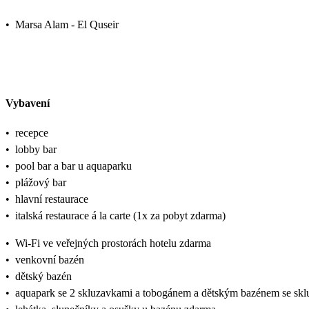
•
Marsa Alam - El Quseir
Vybavení
•
recepce
•
lobby bar
•
pool bar a bar u aquaparku
•
plážový bar
•
hlavní restaurace
•
italská restaurace á la carte (1x za pobyt zdarma)
•
Wi-Fi ve veřejných prostorách hotelu zdarma
•
venkovní bazén
•
dětský bazén
•
aquapark se 2 skluzavkami a tobogánem a dětským bazénem se sk