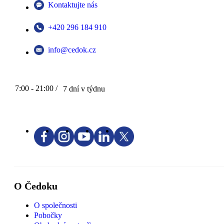
Kontaktujte nás
+420 296 184 910
info@cedok.cz
7:00 - 21:00 /
7 dní v týdnu
O Čedoku
O společnosti
Pobočky