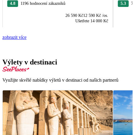
4.8
1196 hodnocení zákazníků
5.3
75
26 590 Kč
12 590 Kč
/os.
Ušetřete
14 000 Kč
zobrazit více
Výlety v destinaci
Využijte skvělé nabídky výletů v destinaci od našich partnerů