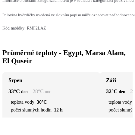
Informace o oficiální kategorizaci hotelu je v souladu s kategorizací používanou 
Polovina hvězdičky uvedená ve slovním popisu může označovat nadhodnocenou n
Kód nabídky:
RMF2LAZ
Průměrné teploty - Egypt, Marsa Alam,
El Quseir
Srpen
Září
33
°C
28
°C
32
°C
2
den
noc
den
teplota vody
30°C
teplota vody
počet slunných hodin
12 h
počet slunnýc