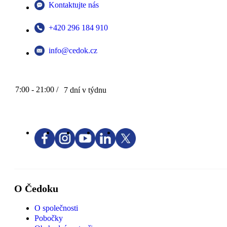
Kontaktujte nás
+420 296 184 910
info@cedok.cz
7:00 - 21:00 /
7 dní v týdnu
O Čedoku
O společnosti
Pobočky