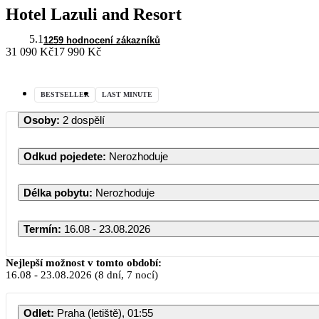
Hotel Lazuli and Resort
5.1
1259 hodnocení zákazníků
31 090 Kč
17 990 Kč
BESTSELLER
LAST MINUTE
Osoby
:
2 dospělí
Odkud pojedete
:
Nerozhoduje
Délka pobytu
:
Nerozhoduje
Termín
:
16.08 - 23.08.2026
Nejlepší možnost v tomto období:
16.08
-
23.08.2026
(8 dní, 7 nocí)
Odlet
:
Praha (letiště), 01:55