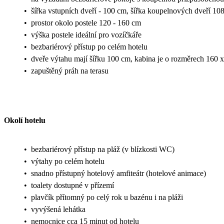
•
šířka vstupních dveří - 100 cm, šířka koupelnových dveří 10
•
prostor okolo postele 120 - 160 cm
•
výška postele ideální pro vozíčkáře
•
bezbariérový přístup po celém hotelu
•
dveře výtahu mají šířku 100 cm, kabina je o rozměrech 160 
•
zapuštěný práh na terasu
Okolí hotelu
•
bezbariérový přístup na pláž (v blízkosti WC)
•
výtahy po celém hotelu
•
snadno přístupný hotelový amfiteátr (hotelové animace)
•
toalety dostupné v přízemí
•
plavčík přítomný po celý rok u bazénu i na pláži
•
vyvýšená lehátka
•
nemocnice cca 15 minut od hotelu