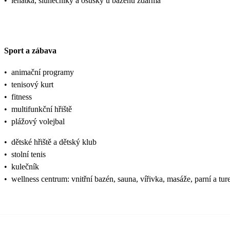
•
lehátka, slunečníky a osušky u bazénu zdarma
Sport a zábava
•
animační programy
•
tenisový kurt
•
fitness
•
multifunkční hřiště
•
plážový volejbal
•
dětské hřiště a dětský klub
•
stolní tenis
•
kulečník
•
wellness centrum: vnitřní bazén, sauna, vířivka, masáže, parní a tur