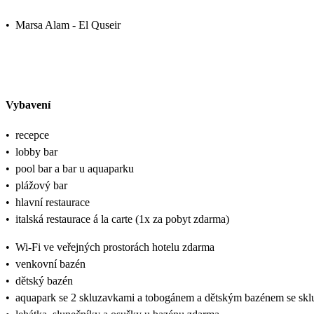
•
Marsa Alam - El Quseir
Vybavení
•
recepce
•
lobby bar
•
pool bar a bar u aquaparku
•
plážový bar
•
hlavní restaurace
•
italská restaurace á la carte (1x za pobyt zdarma)
•
Wi-Fi ve veřejných prostorách hotelu zdarma
•
venkovní bazén
•
dětský bazén
•
aquapark se 2 skluzavkami a tobogánem a dětským bazénem se sk