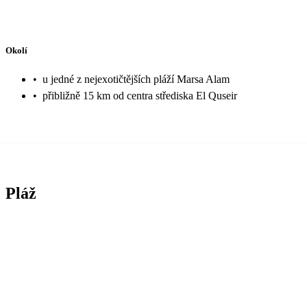
Okolí
•
u jedné z nejexotičtějších pláží Marsa Alam
•
přibližně 15 km od centra střediska El Quseir
Pláž