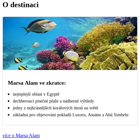
O destinaci
Marsa Alam ve zkratce:
nejteplejší oblast v Egyptě
dechberoucí písečné pláže a nádherné výhledy
jedny z nejkrásnějších korálových útesů na světě
základna pro objevování pokladů Luxoru, Asuánu a Abú Simbelu
více o Marsa Alam