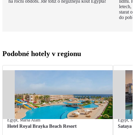
na roční období. Jde totiž o nejjižnější kout Egypta!
lidmi. K
letech,
starat o
do pobře
Podobné hotely v regionu
Egypt
,
Marsa Alam
Egypt
,
Ma
Hotel Royal Brayka Beach Resort
Sataya 