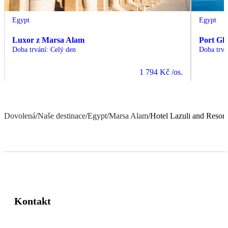
Egypt
Egypt
Luxor z Marsa Alam
Port Gh
Doba trvání
:
Celý den
Doba trvá
1 794 Kč
/os.
Dovolená
/
Naše destinace
/
Egypt
/
Marsa Alam
/
Hotel Lazuli and Resort
Kontakt