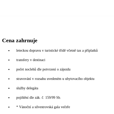
Cena zahrnuje
leteckou dopravu v turistické třídě včetně tax a příplatků
transfery v destinaci
počet noclehů dle potvrzení o zájezdu
stravování v rozsahu uvedeném u ubytovacího objektu
služby delegáta
pojištění dle zák. č. 159/99 Sb.
* Vánoční a silvestrovská gala večeře