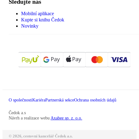
Sledujte nás
Mobilní aplikace
Kupte si knihu Čedok
Novinky
O společnosti
Kariéra
Partnerská sekce
Ochrana osobních údajů
Čedok a.s
Návrh a realizace webu
Axabee sp. z. o.o.
© 2026, cestovní kancelář Čedok a.s.