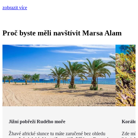
zobrazit více
Proč byste měli navštívit Marsa Alam
Jižní pobřeží Rudého moře
Korálov
Žhavé africké slunce tu máte zaručené bez ohledu
Zde můž