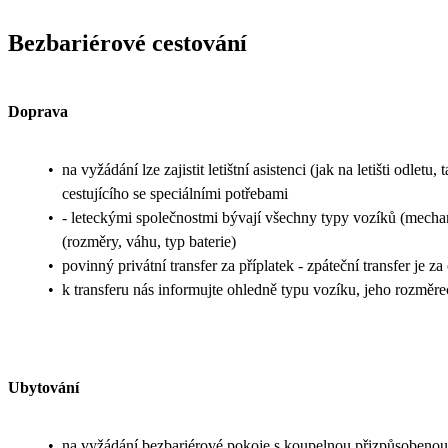
Bezbariérové cestování
Doprava
•
na vyžádání lze zajistit letištní asistenci (jak na letišti odl
cestujícího se speciálními potřebami
•
- leteckými společnostmi bývají všechny typy vozíků (mechani
(rozměry, váhu, typ baterie)
•
povinný privátní transfer za příplatek - zpáteční transfer je z
•
k transferu nás informujte ohledně typu vozíku, jeho rozměr
Ubytování
•
na vyžádání bezbariérové pokoje s koupelnou přizpůsobenou 