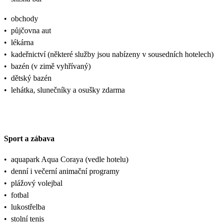
•
obchody
•
půjčovna aut
•
lékárna
•
kadeřnictví (některé služby jsou nabízeny v sousedních hotelech)
•
bazén (v zimě vyhřívaný)
•
dětský bazén
•
lehátka, slunečníky a osušky zdarma
Sport a zábava
•
aquapark Aqua Coraya (vedle hotelu)
•
denní i večerní animační programy
•
plážový volejbal
•
fotbal
•
lukostřelba
•
stolní tenis