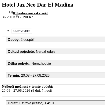
Hotel Jaz Neo Dar El Madina
5.5
83 hodnocení zákazníků
36 290 Kč
17 190 Kč
LAST MINUTE
Osoby
:
2 dospělí
Odkud pojedete
:
Nerozhoduje
Délka pobytu
:
Nerozhoduje
Termín
:
20.08 - 27.08.2026
Nejlepší možnost v tomto období:
20.08
-
27.08.2026
(8 dní, 7 nocí)
Odlet
:
Ostrava (letiště), 04:10