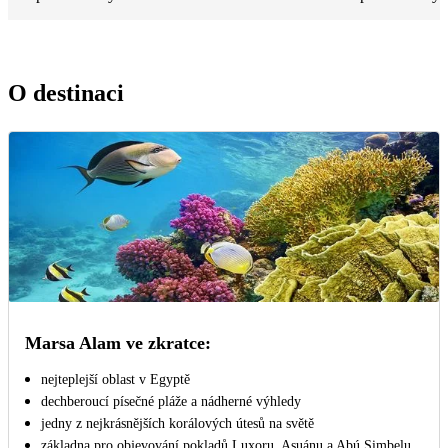
O destinaci
Marsa Alam ve zkratce:
nejteplejší oblast v Egyptě
dechberoucí písečné pláže a nádherné výhledy
jedny z nejkrásnějších korálových útesů na světě
základna pro objevování pokladů Luxoru, Asuánu a Abú Simbelu