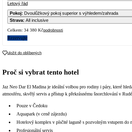
Letový řád
Pokoj
:
Dvoulůžkový pokoj superior s výhledem/zahrada
Strava
:
All inclusive
Celkem:
34 380 Kč
podrobnosti
Rezervujte
uložit do oblíbených
Proč si vybrat tento hotel
Jaz Neo Dar El Madina je ideální volbou pro rodiny i páry, které hl
atmosféru, skvělý servis a přístup k překrásnému šnorchlování v Rud
Pouze v Čedoku
Aquapark (v ceně zájezdu)
Hotelový komplex v písčité laguně s pozvolným vstupem do 
Profesionální servis