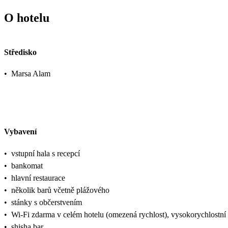
O hotelu
Středisko
•
Marsa Alam
Vybavení
•
vstupní hala s recepcí
•
bankomat
•
hlavní restaurace
•
několik barů včetně plážového
•
stánky s občerstvením
•
Wi-Fi zdarma v celém hotelu (omezená rychlost), vysokorychlostní p
•
shisha bar