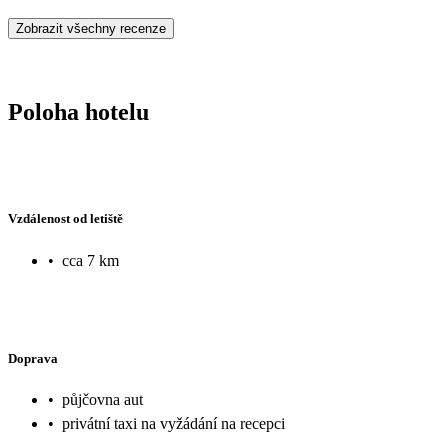
Zobrazit všechny recenze
Poloha hotelu
Vzdálenost od letiště
•
cca 7 km
Doprava
•
půjčovna aut
•
privátní taxi na vyžádání na recepci