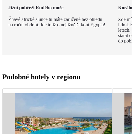
Jižní pobřeží Rudého moře
Korálov
Žhavé africké slunce tu máte zaručené bez ohledu
Zde můž
na roční období. Jde totiž o nejjižnější kout Egypta!
lidmi. K
letech,
starat o
do pobře
Podobné hotely v regionu