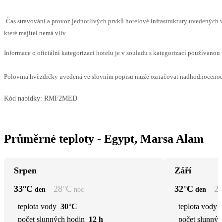
Čas stravování a provoz jednotlivých prvků hotelové infrastruktury uvedenýc
které majitel nemá vliv.
Informace o oficiální kategorizaci hotelu je v souladu s kategorizací používanou 
Polovina hvězdičky uvedená ve slovním popisu může označovat nadhodnocenou n
Kód nabídky:
RMF2MED
Průměrné teploty - Egypt, Marsa Alam
Srpen
Září
33
°C
28
°C
32
°C
2
den
noc
den
teplota vody
30°C
teplota vody
počet slunných hodin
12 h
počet slunnýc