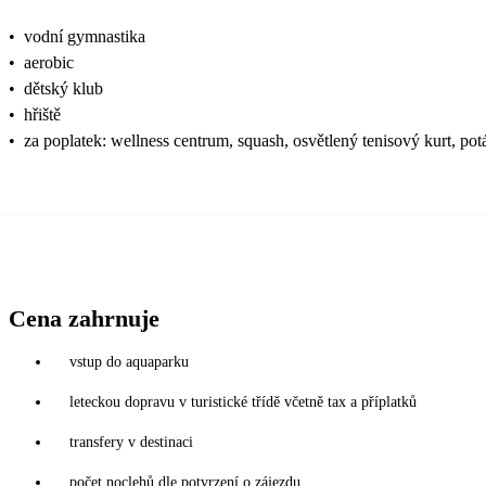
•
vodní gymnastika
•
aerobic
•
dětský klub
•
hřiště
•
za poplatek: wellness centrum, squash, osvětlený tenisový kurt, po
Cena zahrnuje
vstup do aquaparku
leteckou dopravu v turistické třídě včetně tax a příplatků
transfery v destinaci
počet noclehů dle potvrzení o zájezdu