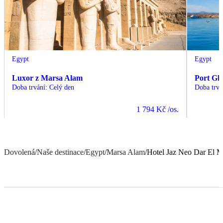
Egypt
Egypt
Luxor z Marsa Alam
Port Gh
Doba trvání
:
Celý den
Doba trvá
1 794 Kč
/os.
Dovolená
/
Naše destinace
/
Egypt
/
Marsa Alam
/
Hotel Jaz Neo Dar El 