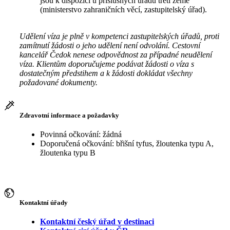
jsou k dispozici u příslušných úřadů třetí země
(ministerstvo zahraničních věcí, zastupitelský úřad).
Udělení víza je plně v kompetenci zastupitelských úřadů, proti
zamítnutí žádosti o jeho udělení není odvolání. Cestovní
kancelář Čedok nenese odpovědnost za případné neudělení
víza. Klientům doporučujeme podávat žádosti o víza s
dostatečným předstihem a k žádosti dokládat všechny
požadované dokumenty.
Zdravotní informace a požadavky
Povinná očkování: žádná
Doporučená očkování: břišní tyfus, žloutenka typu A,
žloutenka typu B
Kontaktní úřady
Kontaktní český úřad v destinaci