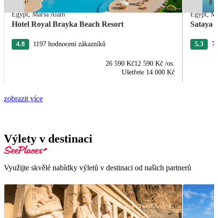
Egypt
,
Marsa Alam
Egypt
,
Ma
Hotel Royal Brayka Beach Resort
Sataya 
4.8
1197 hodnocení zákazníků
5.3
76
26 590 Kč
12 590 Kč
/os.
Ušetřete
14 000 Kč
zobrazit více
Výlety v destinaci
Využijte skvělé nabídky výletů v destinaci od našich partnerů