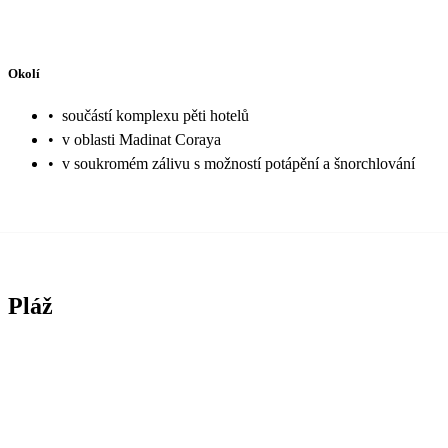
Okolí
•
součástí komplexu pěti hotelů
•
v oblasti Madinat Coraya
•
v soukromém zálivu s možností potápění a šnorchlování
Pláž