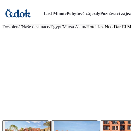
Last Minute
Pobytové zájezdy
Poznávací záje
více fotografií (32)
Dovolená
/
Naše destinace
/
Egypt
/
Marsa Alam
/
Hotel Jaz Neo Dar El 