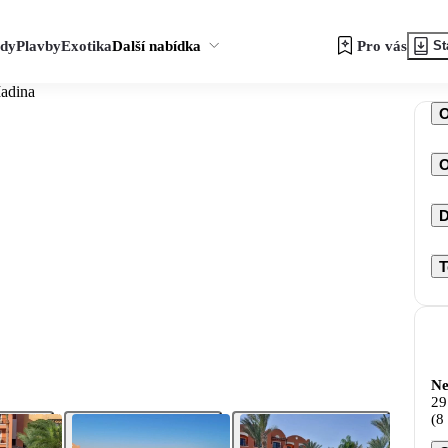
zdy
Plavby
Exotika
Další nabídka
Pro vás
St
Madina
O
D
T
Ne
29
(8