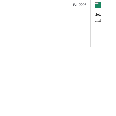
čvc 2026
5
Jan
Hotel klidný, příjemný a ochotný personál
blízkosti děti, 