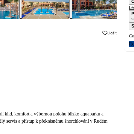
O
Le
P
s
S
uložit
Ce
Re
dají klid, komfort a výbornou polohu blízko aquaparku a
lý servis a přístup k překrásnému šnorchlování v Rudém