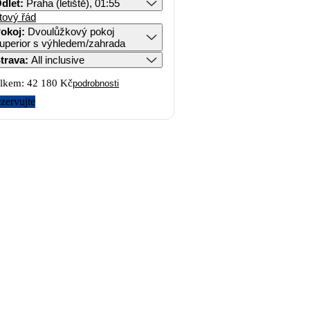
dlet
:
Praha (letiště), 01:55
tový řád
okoj
:
Dvoulůžkový pokoj
uperior s výhledem/zahrada
trava
:
All inclusive
lkem:
42 180 Kč
podrobnosti
zervujte