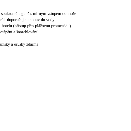
 v soukromé laguně s mírným vstupem do moře
orál, doporučujeme obuv do vody
 hotelu (přístup přes plážovou promenádu)
otápění a šnorchlování
nečníky a osušky zdarma