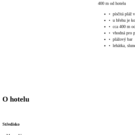
400 m od hotelu
•
písčitá pláž
•
u břehu je k
•
cca 400 m od
•
vhodná pro p
•
plážový bar
•
lehátka, slu
O hotelu
Středisko