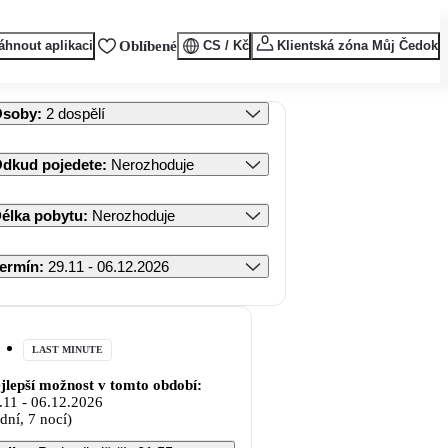
áhnout aplikaci
Oblíbené
CS / Kč
Klientská zóna Můj Čedok
Osoby
:
2 dospělí
dkud pojedete
:
Nerozhoduje
élka pobytu
:
Nerozhoduje
ermín
:
29.11 - 06.12.2026
LAST MINUTE
jlepší možnost v tomto období:
.11
-
06.12.2026
 dní, 7 nocí)