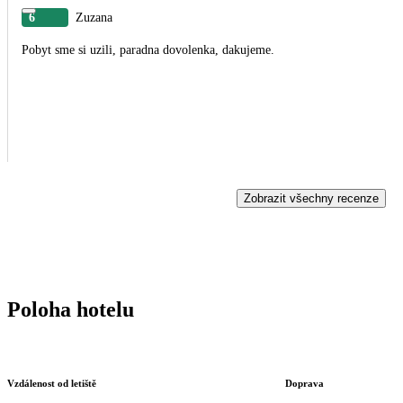
6
Zuzana
Pobyt sme si uzili, paradna dovolenka, dakujeme.
Zobrazit všechny recenze
Poloha hotelu
Vzdálenost od letiště
Doprava