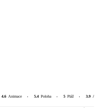
4.6
Animace
5.4
Poloha
5
Pláž
3.9
Atrakce v