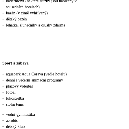
•
kadeřnictví (některé služby jsou nabízeny v
sousedních hotelech)
•
bazén (v zimě vyhřívaný)
•
dětský bazén
•
lehátka, slunečníky a osušky zdarma
Sport a zábava
•
aquapark Aqua Coraya (vedle hotelu)
•
denní i večerní animační programy
•
plážový volejbal
•
fotbal
•
lukostřelba
•
stolní tenis
•
vodní gymnastika
•
aerobic
•
dětský klub