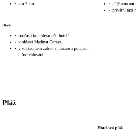
•
cca 7 km
•
půjčovna aut
•
privátní taxi 
Okolí
•
součástí komplexu pěti hotelů
•
v oblasti Madinat Coraya
•
v soukromém zálivu s možností potápění
a šnorchlování
Pláž
Hotelová pláž