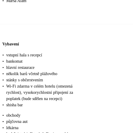
•
Marsa Alam
Vybavení
•
vstupní hala s recepcí
•
bankomat
•
hlavní restaurace
•
několik barů včetně plážového
•
stánky s občerstvením
•
Wi-Fi zdarma v celém hotelu (omezená
rychlost), vysokorychlostní připojení za
poplatek (bude sdělen na recepci)
•
shisha bar
•
obchody
•
půjčovna aut
•
lékárna