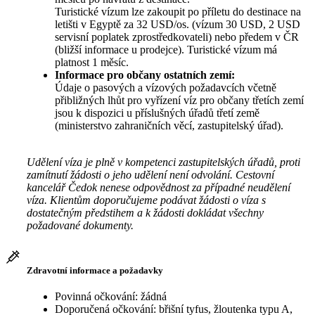
Turistické vízum lze zakoupit po příletu do destinace na
letišti v Egyptě za 32 USD/os. (vízum 30 USD, 2 USD
servisní poplatek zprostředkovateli) nebo předem v ČR
(bližší informace u prodejce). Turistické vízum má
platnost 1 měsíc.
Informace pro občany ostatních zemí:
Údaje o pasových a vízových požadavcích včetně
přibližných lhůt pro vyřízení víz pro občany třetích zemí
jsou k dispozici u příslušných úřadů třetí země
(ministerstvo zahraničních věcí, zastupitelský úřad).
Udělení víza je plně v kompetenci zastupitelských úřadů, proti
zamítnutí žádosti o jeho udělení není odvolání. Cestovní
kancelář Čedok nenese odpovědnost za případné neudělení
víza. Klientům doporučujeme podávat žádosti o víza s
dostatečným předstihem a k žádosti dokládat všechny
požadované dokumenty.
Zdravotní informace a požadavky
Povinná očkování: žádná
Doporučená očkování: břišní tyfus, žloutenka typu A,