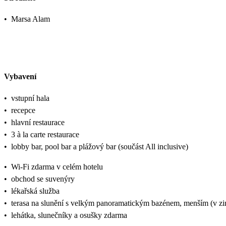
•
Marsa Alam
Vybavení
•
vstupní hala
•
recepce
•
hlavní restaurace
•
3 à la carte restaurace
•
lobby bar, pool bar a plážový bar (součást All inclusive)
•
Wi-Fi zdarma v celém hotelu
•
obchod se suvenýry
•
lékařská služba
•
terasa na slunění s velkým panoramatickým bazénem, menším (v z
•
lehátka, slunečníky a osušky zdarma