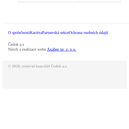
O společnosti
Kariéra
Partnerská sekce
Ochrana osobních údajů
Čedok a.s
Návrh a realizace webu
Axabee sp. z. o.o.
© 2026, cestovní kancelář Čedok a.s.