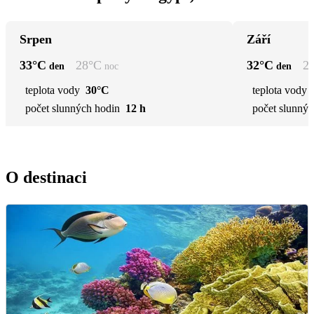
Srpen
Září
33
°C
28
°C
32
°C
2
den
noc
den
teplota vody
30°C
teplota vody
počet slunných hodin
12 h
počet slunnýc
O destinaci