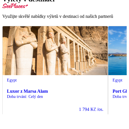
Využijte skvělé nabídky výletů v destinaci od našich partnerů
Egypt
Egypt
Luxor z Marsa Alam
Port Gh
Doba trvání
:
Celý den
Doba trvá
1 794 Kč
/os.