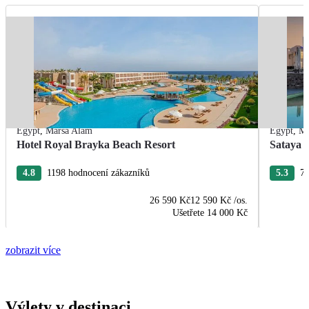
Egypt
,
Marsa Alam
Egypt
,
Ma
Hotel Royal Brayka Beach Resort
Sataya 
4.8
1198 hodnocení zákazníků
5.3
77
26 590 Kč
12 590 Kč
/os.
Ušetřete
14 000 Kč
zobrazit více
Výlety v destinaci