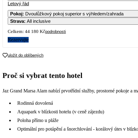
Letový řád
Pokoj
:
Dvoulůžkový pokoj superior s výhledem/zahrada
Strava
:
All inclusive
Celkem:
44 180 Kč
podrobnosti
Rezervujte
uložit do oblíbených
Proč si vybrat tento hotel
Jaz Grand Marsa Alam nabízí prvotřídní služby, prostorné pokoje a ma
Rodinná dovolená
Aquapark v blízkosti hotelu (v ceně zájezdu)
Poloha přímo u pláže
Optimální pro potápění a šnorchlování - korálový útes v blízko