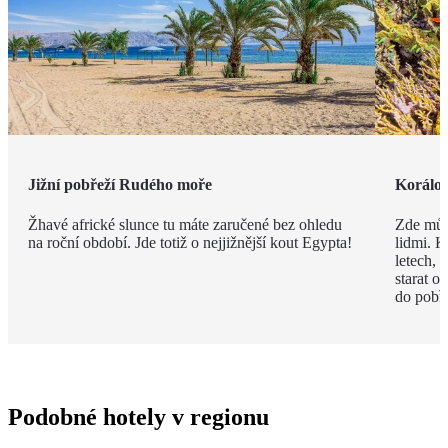
Jižní pobřeží Rudého moře
Korálov
Žhavé africké slunce tu máte zaručené bez ohledu
Zde můž
na roční období. Jde totiž o nejjižnější kout Egypta!
lidmi. K
letech,
starat o
do pobře
Podobné hotely v regionu