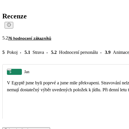
Recenze
5.2
76 hodnocení zákazníků
5
Pokoj
5.1
Strava
5.2
Hodnocení personálu
3.9
Animac
5
Jan
V Egyptě jsme byli poprvé a jsme mile překvapeni. Stravování nelze
nemají dostatečný výběr uvedených položek k jídlu. Při denní letu t