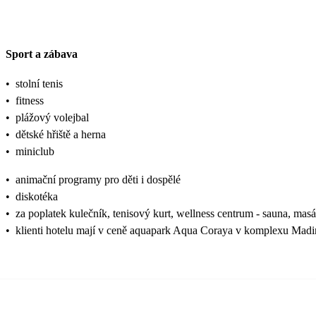
Sport a zábava
•
stolní tenis
•
fitness
•
plážový volejbal
•
dětské hřiště a herna
•
miniclub
•
animační programy pro děti i dospělé
•
diskotéka
•
za poplatek kulečník, tenisový kurt, wellness centrum - sauna, mas
•
klienti hotelu mají v ceně aquapark Aqua Coraya v komplexu Madinat