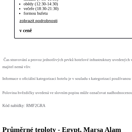
obědy (12:30-14:30)
večeře (18:30-21:30)
formou bufetu
zobrazit podrobnosti
v ceně
Čas stravování a provoz jednotlivých prvků hotelové infrastruktury uvedenýc
majitel nemá vliv.
Informace o oficiální kategorizaci hotelu je v souladu s kategorizací používanou 
Polovina hvězdičky uvedená ve slovním popisu může označovat nadhodnocenou n
Kód nabídky:
RMF2GRA
Průměrné teploty - Egypt, Marsa Alam