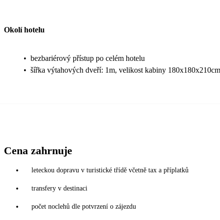
Okolí hotelu
•
bezbariérový přístup po celém hotelu
•
šířka výtahových dveří: 1m, velikost kabiny 180x180x210c
Cena zahrnuje
leteckou dopravu v turistické třídě včetně tax a příplatků
transfery v destinaci
počet noclehů dle potvrzení o zájezdu