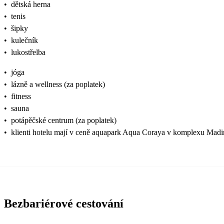
•
dětská herna
•
tenis
•
šipky
•
kulečník
•
lukostřelba
•
jóga
•
lázně a wellness (za poplatek)
•
fitness
•
sauna
•
potápěčské centrum (za poplatek)
•
klienti hotelu mají v ceně aquapark Aqua Coraya v komplexu Madinat
Bezbariérové cestování