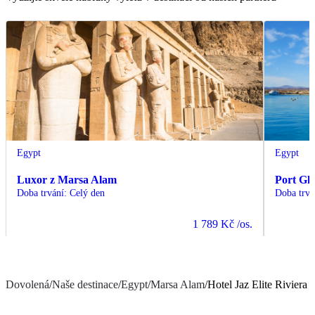
Egypt
Egypt
Luxor z Marsa Alam
Port Gh
Doba trvání
:
Celý den
Doba trvá
1 789 Kč
/os.
Dovolená
/
Naše destinace
/
Egypt
/
Marsa Alam
/
Hotel Jaz Elite Riviera