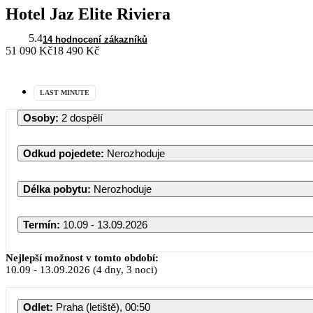
Hotel Jaz Elite Riviera
5.4
14 hodnocení zákazníků
51 090 Kč
18 490 Kč
LAST MINUTE
Osoby
:
2 dospělí
Odkud pojedete
:
Nerozhoduje
Délka pobytu
:
Nerozhoduje
Termín
:
10.09 - 13.09.2026
Zá
Nejlepší možnost v tomto období:
10.09
-
13.09.2026
(4 dny, 3 noci)
PO
ÚT
ST
Odlet
:
Praha (letiště), 00:50