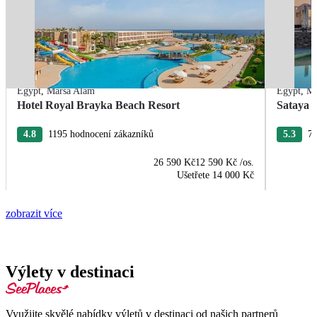
Egypt
,
Marsa Alam
Egypt
,
Ma
Hotel Royal Brayka Beach Resort
Sataya 
4.8
1195 hodnocení zákazníků
5.3
75
26 590 Kč
12 590 Kč
/os.
Ušetřete
14 000 Kč
zobrazit více
Výlety v destinaci
Využijte skvělé nabídky výletů v destinaci od našich partnerů