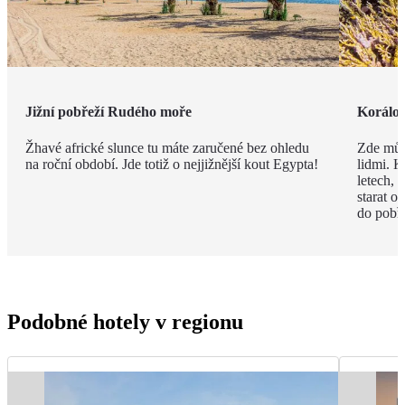
Jižní pobřeží Rudého moře
Korálov
Žhavé africké slunce tu máte zaručené bez ohledu
Zde můž
na roční období. Jde totiž o nejjižnější kout Egypta!
lidmi. K
letech,
starat o
do pobře
Podobné hotely v regionu