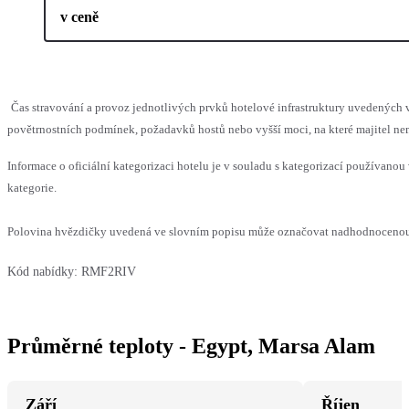
v ceně
Čas stravování a provoz jednotlivých prvků hotelové infrastruktury uvedenýc
povětrnostních podmínek, požadavků hostů nebo vyšší moci, na které majitel nem
Informace o oficiální kategorizaci hotelu je v souladu s kategorizací používanou 
kategorie.
Polovina hvězdičky uvedená ve slovním popisu může označovat nadhodnocenou n
Kód nabídky:
RMF2RIV
Průměrné teploty - Egypt, Marsa Alam
Září
Říjen