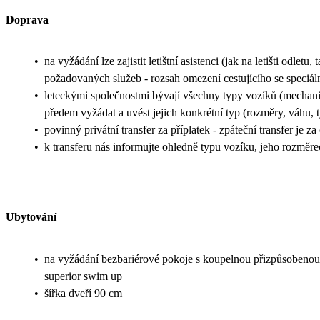
Doprava
•
na vyžádání lze zajistit letištní asistenci (jak na letišti odlet
požadovaných služeb - rozsah omezení cestujícího se speciál
•
leteckými společnostmi bývají všechny typy vozíků (mechanic
předem vyžádat a uvést jejich konkrétní typ (rozměry, váhu, t
•
povinný privátní transfer za příplatek - zpáteční transfer je z
•
k transferu nás informujte ohledně typu vozíku, jeho rozměr
Ubytování
•
na vyžádání bezbariérové pokoje s koupelnou přizpůsobenou 
superior swim up
•
šířka dveří 90 cm