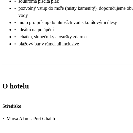
•
soukromá písčitá pláž
•
pozvolný vstup do moře (místy kamenitý), doporučujeme ob
vody
•
molo pro přístup do hlubších vod s korálovými útesy
•
ideální na potápění
•
lehátka, slunečníky a osušky zdarma
•
plážový bar v rámci all inclusive
O hotelu
Středisko
•
Marsa Alam - Port Ghalib