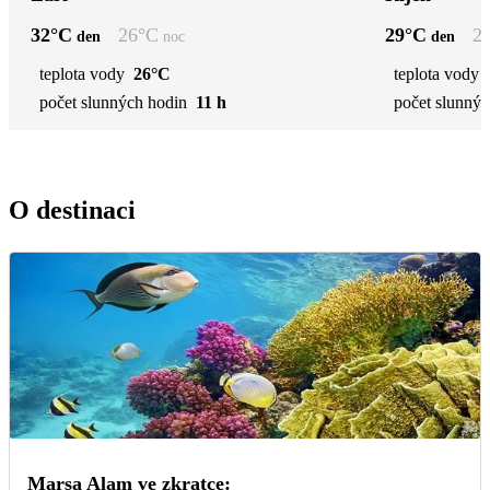
32
°C
26
°C
29
°C
2
den
noc
den
teplota vody
26°C
teplota vody
počet slunných hodin
11 h
počet slunnýc
O destinaci
Marsa Alam ve zkratce: