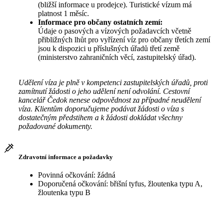
(bližší informace u prodejce). Turistické vízum má
platnost 1 měsíc.
Informace pro občany ostatních zemí:
Údaje o pasových a vízových požadavcích včetně
přibližných lhůt pro vyřízení víz pro občany třetích zemí
jsou k dispozici u příslušných úřadů třetí země
(ministerstvo zahraničních věcí, zastupitelský úřad).
Udělení víza je plně v kompetenci zastupitelských úřadů, proti
zamítnutí žádosti o jeho udělení není odvolání. Cestovní
kancelář Čedok nenese odpovědnost za případné neudělení
víza. Klientům doporučujeme podávat žádosti o víza s
dostatečným předstihem a k žádosti dokládat všechny
požadované dokumenty.
Zdravotní informace a požadavky
Povinná očkování: žádná
Doporučená očkování: břišní tyfus, žloutenka typu A,
žloutenka typu B