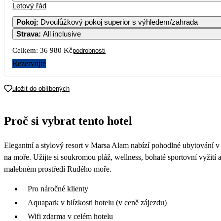
Letový řád
1
2
61
Pokoj
:
Dvoulůžkový pokoj superior s výhledem/zahrada
Strava
:
All inclusive
7
8
9
18
Celkem:
36 980 Kč
podrobnosti
14
15
16
Rezervujte
27
21
22
23
uložit do oblíbených
62
28
29
30
Proč si vybrat tento hotel
Elegantní a stylový resort v Marsa Alam nabízí pohodlné ubytování v 
na moře. Užijte si soukromou pláž, wellness, bohaté sportovní vyžití 
malebném prostředí Rudého moře.
Pro náročné klienty
Aquapark v blízkosti hotelu (v ceně zájezdu)
Wifi zdarma v celém hotelu