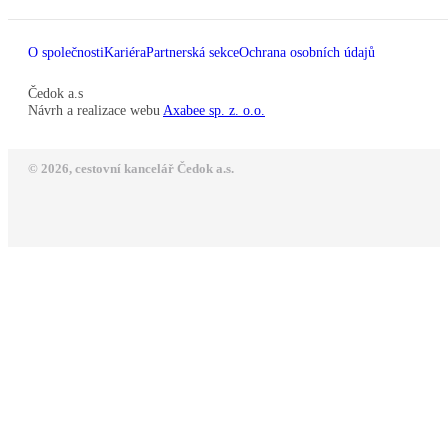
O společnosti
Kariéra
Partnerská sekce
Ochrana osobních údajů
Čedok a.s
Návrh a realizace webu
Axabee sp. z. o.o.
© 2026, cestovní kancelář Čedok a.s.