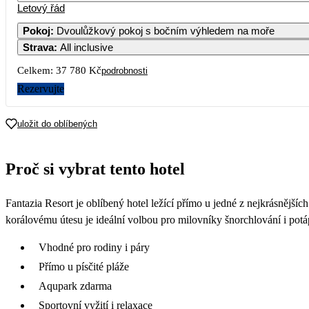
Letový řád
Pokoj
:
Dvoulůžkový pokoj s bočním výhledem na moře
Strava
:
All inclusive
Celkem:
37 780 Kč
podrobnosti
Rezervujte
uložit do oblíbených
Proč si vybrat tento hotel
Fantazia Resort je oblíbený hotel ležící přímo u jedné z nejkrásně
korálovému útesu je ideální volbou pro milovníky šnorchlování i potáp
Vhodné pro rodiny i páry
Přímo u písčité pláže
Aqupark zdarma
Sportovní vyžití i relaxace