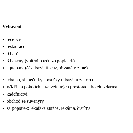
Vybavení
•
recepce
•
restaurace
•
9 barů
•
3 bazény (vnitřní bazén za poplatek)
•
aquapark (část bazénů je vyhřívaná v zimě)
•
lehátka, slunečníky a osušky u bazénu zdarma
•
Wi-Fi na pokojích a ve veřejných prostorách hotelu zdarma
•
kadeřnictví
•
obchod se suvenýry
•
za poplatek: lékařská služba, lékárna, čistírna