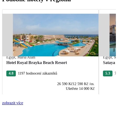
Egypt
,
Marsa Alam
Egypt
,
Ma
Hotel Royal Brayka Beach Resort
Sataya 
4.8
1197 hodnocení zákazníků
5.3
75
26 590 Kč
12 590 Kč
/os.
Ušetřete
14 000 Kč
zobrazit více