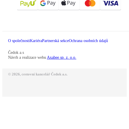
O společnosti
Kariéra
Partnerská sekce
Ochrana osobních údajů
Čedok a.s
Návrh a realizace webu
Axabee sp. z. o.o.
© 2026, cestovní kancelář Čedok a.s.