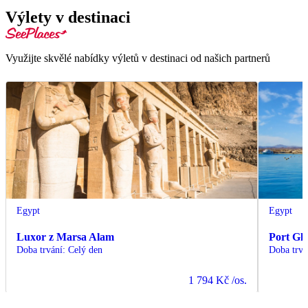
Výlety v destinaci
Využijte skvělé nabídky výletů v destinaci od našich partnerů
Egypt
Egypt
Luxor z Marsa Alam
Port Gh
Doba trvání
:
Celý den
Doba trvá
1 794 Kč
/os.