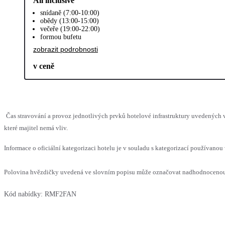
All inclusive
snídaně (7:00-10:00)
obědy (13:00-15:00)
večeře (19:00-22:00)
formou bufetu
zobrazit podrobnosti
v ceně
Čas stravování a provoz jednotlivých prvků hotelové infrastruktury uvedenýc
které majitel nemá vliv.
Informace o oficiální kategorizaci hotelu je v souladu s kategorizací používanou 
Polovina hvězdičky uvedená ve slovním popisu může označovat nadhodnocenou n
Kód nabídky:
RMF2FAN