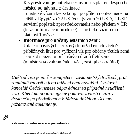
K vycestování je potřeba cestovní pas platný alespoň 6
měsíců po návratu z destinace.
Turistické vízum lze zakoupit po příletu do destinace na
letišti v Egyptě za 32 USD/os. (vízum 30 USD, 2 USD
servisní poplatek zprostředkovateli) nebo předem v ČR
(bližší informace u prodejce). Turistické vízum má
platnost 1 měsíc.
Informace pro občany ostatních zemí:
Údaje o pasových a vízových požadavcích včetně
přibližných lhůt pro vyřízení víz pro občany třetích zemí
jsou k dispozici u příslušných úřadů třetí země
(ministerstvo zahraničních věcí, zastupitelský úřad).
Udělení víza je plně v kompetenci zastupitelských úřadů, proti
zamítnutí žádosti o jeho udělení není odvolání. Cestovní
kancelář Čedok nenese odpovědnost za případné neudělení
víza. Klientům doporučujeme podávat žádosti o víza s
dostatečným předstihem a k žádosti dokládat všechny
požadované dokumenty.
Zdravotní informace a požadavky