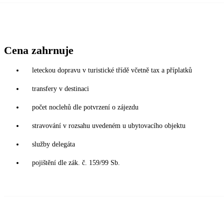
Cena zahrnuje
leteckou dopravu v turistické třídě včetně tax a příplatků
transfery v destinaci
počet noclehů dle potvrzení o zájezdu
stravování v rozsahu uvedeném u ubytovacího objektu
služby delegáta
pojištění dle zák. č. 159/99 Sb.