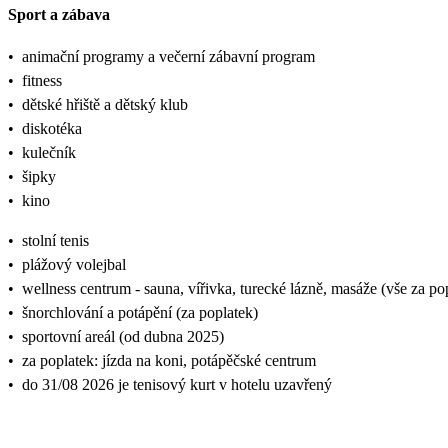
Sport a zábava
•
animační programy a večerní zábavní program
•
fitness
•
dětské hřiště a dětský klub
•
diskotéka
•
kulečník
•
šipky
•
kino
•
stolní tenis
•
plážový volejbal
•
wellness centrum - sauna, vířivka, turecké lázně, masáže (vše za po
•
šnorchlování a potápění (za poplatek)
•
sportovní areál (od dubna 2025)
•
za poplatek: jízda na koni, potápěčské centrum
•
do 31/08 2026 je tenisový kurt v hotelu uzavřený