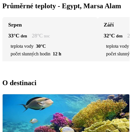
Průměrné teploty - Egypt, Marsa Alam
Srpen
Září
33
°C
28
°C
32
°C
2
den
noc
den
teplota vody
30°C
teplota vody
počet slunných hodin
12 h
počet slunnýc
O destinaci