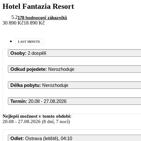
Hotel Fantazia Resort
5.2
178 hodnocení zákazníků
30 890 Kč
18 890 Kč
LAST MINUTE
Osoby
:
2 dospělí
Odkud pojedete
:
Nerozhoduje
Délka pobytu
:
Nerozhoduje
Termín
:
20.08 - 27.08.2026
Nejlepší možnost v tomto období:
20.08
-
27.08.2026
(8 dní, 7 nocí)
Odlet
:
Ostrava (letiště), 04:10