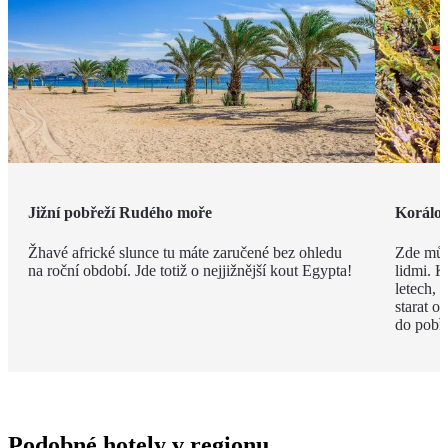
Jižní pobřeží Rudého moře
Korálov
Žhavé africké slunce tu máte zaručené bez ohledu
Zde můž
na roční období. Jde totiž o nejjižnější kout Egypta!
lidmi. K
letech,
starat o
do pobře
Podobné hotely v regionu