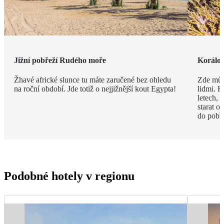
Jižní pobřeží Rudého moře
Korálov
Žhavé africké slunce tu máte zaručené bez ohledu
Zde můž
na roční období. Jde totiž o nejjižnější kout Egypta!
lidmi. K
letech,
starat o
do pobře
Podobné hotely v regionu