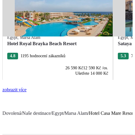
Egypt
,
Marsa Alam
Egypt
,
Ma
Hotel Royal Brayka Beach Resort
Sataya 
4.8
1195 hodnocení zákazníků
5.3
75
26 590 Kč
12 590 Kč
/os.
Ušetřete
14 000 Kč
zobrazit více
Dovolená
/
Naše destinace
/
Egypt
/
Marsa Alam
/
Hotel Casa Mare Resort