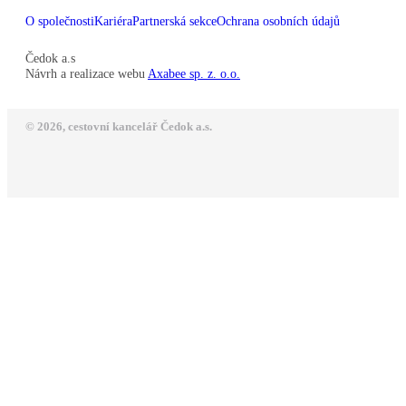
O společnosti
Kariéra
Partnerská sekce
Ochrana osobních údajů
Čedok a.s
Návrh a realizace webu
Axabee sp. z. o.o.
© 2026, cestovní kancelář Čedok a.s.