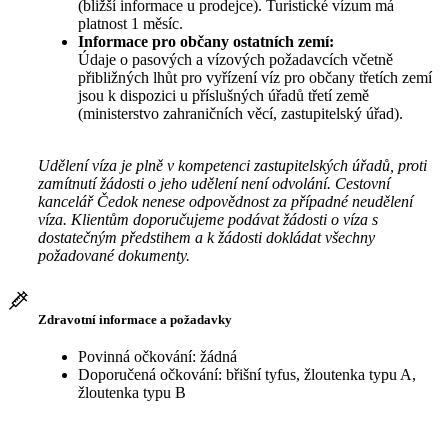
(bližší informace u prodejce). Turistické vízum má
platnost 1 měsíc.
Informace pro občany ostatních zemí:
Údaje o pasových a vízových požadavcích včetně
přibližných lhůt pro vyřízení víz pro občany třetích zemí
jsou k dispozici u příslušných úřadů třetí země
(ministerstvo zahraničních věcí, zastupitelský úřad).
Udělení víza je plně v kompetenci zastupitelských úřadů, proti
zamítnutí žádosti o jeho udělení není odvolání. Cestovní
kancelář Čedok nenese odpovědnost za případné neudělení
víza. Klientům doporučujeme podávat žádosti o víza s
dostatečným předstihem a k žádosti dokládat všechny
požadované dokumenty.
Zdravotní informace a požadavky
Povinná očkování: žádná
Doporučená očkování: břišní tyfus, žloutenka typu A,
žloutenka typu B