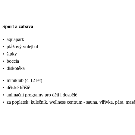
Sport a zábava
•
aquapark
•
plážový volejbal
•
šipky
•
boccia
•
diskotéka
•
miniklub (4-12 let)
•
dětské hřiště
•
animační programy pro děti i dospělé
•
za poplatek: kulečník, wellness centrum - sauna, vířivka, pára, mas