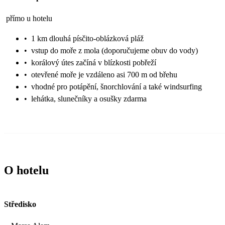
přímo u hotelu
•
1 km dlouhá písčito-oblázková pláž
•
vstup do moře z mola (doporučujeme obuv do vody)
•
korálový útes začíná v blízkosti pobřeží
•
otevřené moře je vzdáleno asi 700 m od břehu
•
vhodné pro potápění, šnorchlování a také windsurfing
•
lehátka, slunečníky a osušky zdarma
O hotelu
Středisko