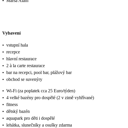
•
Marsa Alam
Vybavení
•
vstupní hala
•
recepce
•
hlavní restaurace
•
2 à la carte restaurace
•
bar na recepci, pool bar, plážový bar
•
obchod se suvenýry
•
Wi-Fi (za poplatek cca 25 Euro/týden)
•
4 velké bazény pro dospělé (2 v zimě vyhřívané)
•
fitness
•
dětský bazén
•
aquapark pro děti i dospělé
•
lehátka, slunečníky a osušky zdarma