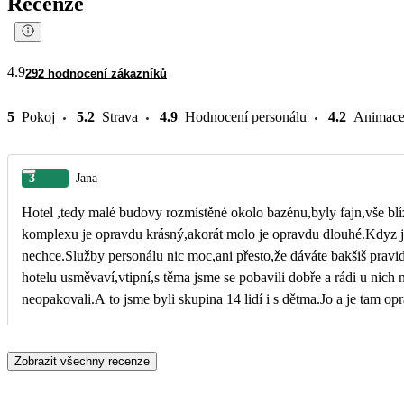
Recenze
4.9
292 hodnocení zákazníků
5
Pokoj
5.2
Strava
4.9
Hodnocení personálu
4.2
Animac
3
Jana
Hotel ,tedy malé budovy rozmístěné okolo bazénu,byly fajn,vše blí
komplexu je opravdu krásný,akorát molo je opravdu dlouhé.Kdyz j
nechce.Služby personálu nic moc,ani přesto,že dáváte bakšiš pravi
hotelu usměvaví,vtipní,s těma jsme se pobavili dobře a rádi u nich nakou
neopakovali.A to jsme byli skupina 14 lidí i s dětma.Jo a je tam o
nemáme co vytknout.
Zobrazit všechny recenze