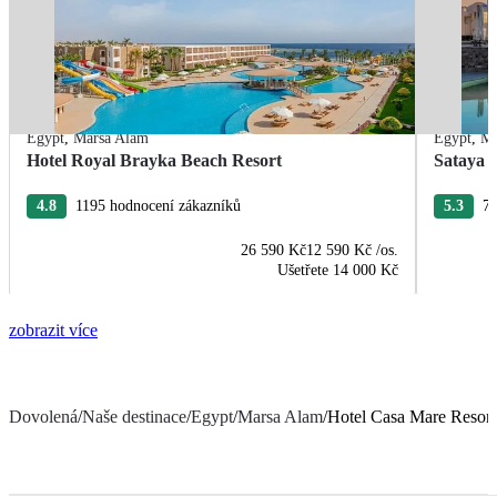
Egypt
,
Marsa Alam
Egypt
,
Ma
Hotel Royal Brayka Beach Resort
Sataya 
4.8
1195 hodnocení zákazníků
5.3
75
26 590 Kč
12 590 Kč
/os.
Ušetřete
14 000 Kč
zobrazit více
Dovolená
/
Naše destinace
/
Egypt
/
Marsa Alam
/
Hotel Casa Mare Resort