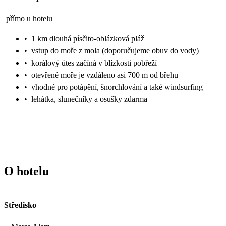
přímo u hotelu
•
1 km dlouhá písčito-oblázková pláž
•
vstup do moře z mola (doporučujeme obuv do vody)
•
korálový útes začíná v blízkosti pobřeží
•
otevřené moře je vzdáleno asi 700 m od břehu
•
vhodné pro potápění, šnorchlování a také windsurfing
•
lehátka, slunečníky a osušky zdarma
O hotelu
Středisko