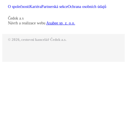
O společnosti
Kariéra
Partnerská sekce
Ochrana osobních údajů
Čedok a.s
Návrh a realizace webu
Axabee sp. z. o.o.
© 2026, cestovní kancelář Čedok a.s.