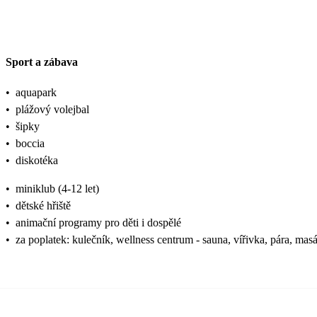
Sport a zábava
•
aquapark
•
plážový volejbal
•
šipky
•
boccia
•
diskotéka
•
miniklub (4-12 let)
•
dětské hřiště
•
animační programy pro děti i dospělé
•
za poplatek: kulečník, wellness centrum - sauna, vířivka, pára, mas