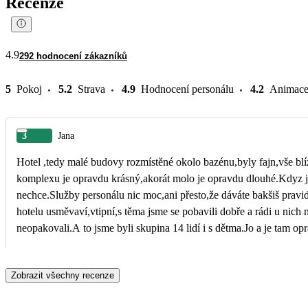
Recenze
4.9
292 hodnocení zákazníků
5
Pokoj
5.2
Strava
4.9
Hodnocení personálu
4.2
Animac
3
Jana
Hotel ,tedy malé budovy rozmístěné okolo bazénu,byly fajn,vše blí
komplexu je opravdu krásný,akorát molo je opravdu dlouhé.Kdyz j
nechce.Služby personálu nic moc,ani přesto,že dáváte bakšiš pravi
hotelu usměvaví,vtipní,s těma jsme se pobavili dobře a rádi u nich nakou
neopakovali.A to jsme byli skupina 14 lidí i s dětma.Jo a je tam o
nemáme co vytknout.
Zobrazit všechny recenze