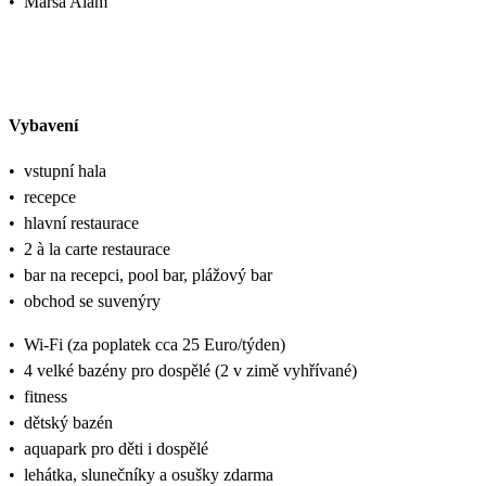
•
Marsa Alam
Vybavení
•
vstupní hala
•
recepce
•
hlavní restaurace
•
2 à la carte restaurace
•
bar na recepci, pool bar, plážový bar
•
obchod se suvenýry
•
Wi-Fi (za poplatek cca 25 Euro/týden)
•
4 velké bazény pro dospělé (2 v zimě vyhřívané)
•
fitness
•
dětský bazén
•
aquapark pro děti i dospělé
•
lehátka, slunečníky a osušky zdarma