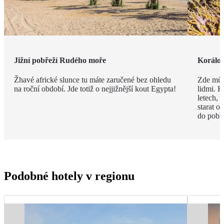
Jižní pobřeží Rudého moře
Korálov
Žhavé africké slunce tu máte zaručené bez ohledu
Zde můž
na roční období. Jde totiž o nejjižnější kout Egypta!
lidmi. K
letech,
starat o
do pobře
Podobné hotely v regionu