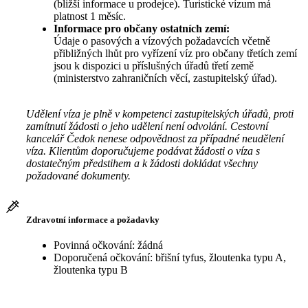
(bližší informace u prodejce). Turistické vízum má
platnost 1 měsíc.
Informace pro občany ostatních zemí:
Údaje o pasových a vízových požadavcích včetně
přibližných lhůt pro vyřízení víz pro občany třetích zemí
jsou k dispozici u příslušných úřadů třetí země
(ministerstvo zahraničních věcí, zastupitelský úřad).
Udělení víza je plně v kompetenci zastupitelských úřadů, proti
zamítnutí žádosti o jeho udělení není odvolání. Cestovní
kancelář Čedok nenese odpovědnost za případné neudělení
víza. Klientům doporučujeme podávat žádosti o víza s
dostatečným předstihem a k žádosti dokládat všechny
požadované dokumenty.
Zdravotní informace a požadavky
Povinná očkování: žádná
Doporučená očkování: břišní tyfus, žloutenka typu A,
žloutenka typu B