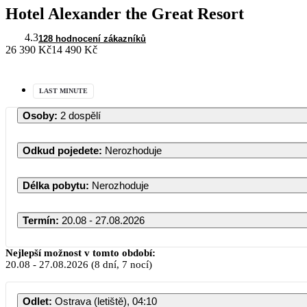
Hotel Alexander the Great Resort
4.3
128 hodnocení zákazníků
26 390 Kč
14 490 Kč
LAST MINUTE
Osoby
:
2 dospělí
Odkud pojedete
:
Nerozhoduje
Délka pobytu
:
Nerozhoduje
Termín
:
20.08 - 27.08.2026
Nejlepší možnost v tomto období:
20.08
-
27.08.2026
(8 dní, 7 nocí)
Odlet
:
Ostrava (letiště), 04:10