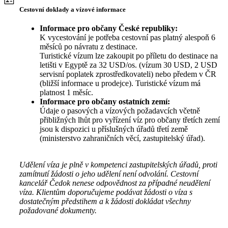
Cestovní doklady a vízové informace
Informace pro občany České republiky:
K vycestování je potřeba cestovní pas platný alespoň 6
měsíců po návratu z destinace.
Turistické vízum lze zakoupit po příletu do destinace na
letišti v Egyptě za 32 USD/os. (vízum 30 USD, 2 USD
servisní poplatek zprostředkovateli) nebo předem v ČR
(bližší informace u prodejce). Turistické vízum má
platnost 1 měsíc.
Informace pro občany ostatních zemí:
Údaje o pasových a vízových požadavcích včetně
přibližných lhůt pro vyřízení víz pro občany třetích zemí
jsou k dispozici u příslušných úřadů třetí země
(ministerstvo zahraničních věcí, zastupitelský úřad).
Udělení víza je plně v kompetenci zastupitelských úřadů, proti
zamítnutí žádosti o jeho udělení není odvolání. Cestovní
kancelář Čedok nenese odpovědnost za případné neudělení
víza. Klientům doporučujeme podávat žádosti o víza s
dostatečným předstihem a k žádosti dokládat všechny
požadované dokumenty.