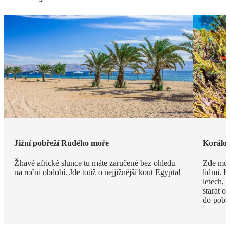
Jižní pobřeží Rudého moře
Korálov
Žhavé africké slunce tu máte zaručené bez ohledu
Zde můž
na roční období. Jde totiž o nejjižnější kout Egypta!
lidmi. K
letech,
starat o
do pobře