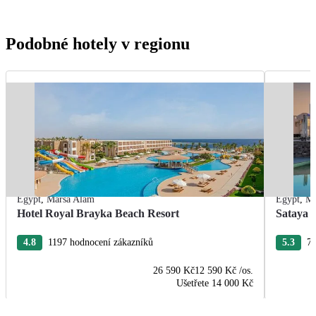
Podobné hotely v regionu
Egypt
,
Marsa Alam
Egypt
,
Ma
Hotel Royal Brayka Beach Resort
Sataya 
4.8
1197 hodnocení zákazníků
5.3
76
26 590 Kč
12 590 Kč
/os.
Ušetřete
14 000 Kč