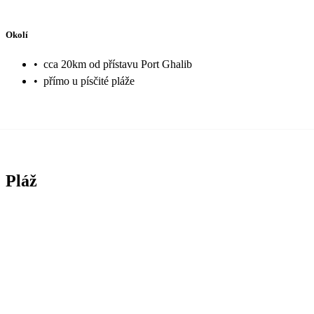
Okolí
•
cca 20km od přístavu Port Ghalib
•
přímo u písčité pláže
Pláž