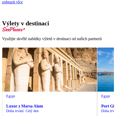
zobrazit více
Výlety v destinaci
Využijte skvělé nabídky výletů v destinaci od našich partnerů
Egypt
Egypt
Luxor z Marsa Alam
Port Gh
Doba trvání
:
Celý den
Doba trvá