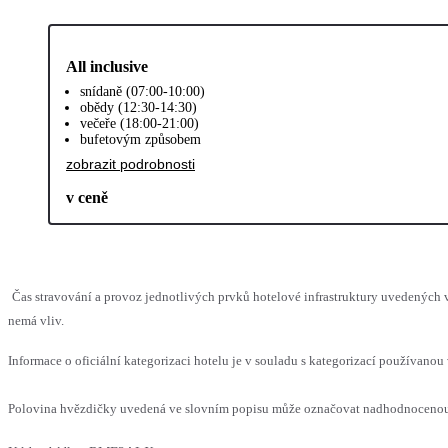
All inclusive
snídaně (07:00-10:00)
obědy (12:30-14:30)
večeře (18:00-21:00)
bufetovým způsobem
zobrazit podrobnosti
v ceně
Čas stravování a provoz jednotlivých prvků hotelové infrastruktury uvedených
nemá vliv.
Informace o oficiální kategorizaci hotelu je v souladu s kategorizací používanou 
Polovina hvězdičky uvedená ve slovním popisu může označovat nadhodnocenou n