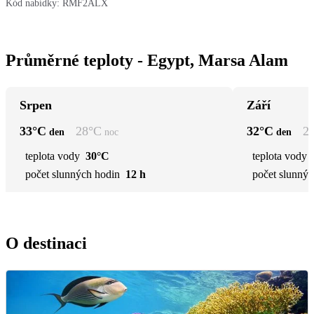
Kód nabídky:
RMF2ALX
Průměrné teploty - Egypt, Marsa Alam
Srpen
Září
33
°C
28
°C
32
°C
2
den
noc
den
teplota vody
30°C
teplota vody
počet slunných hodin
12 h
počet slunnýc
O destinaci