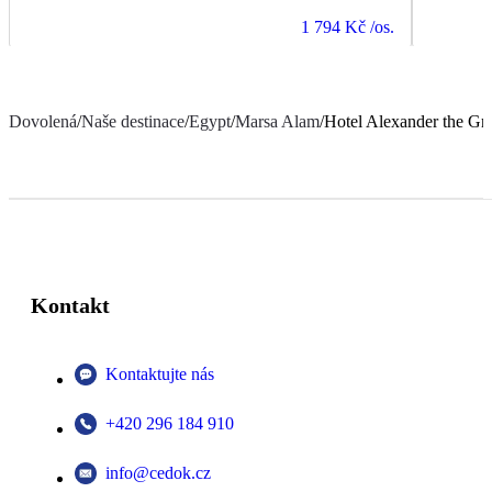
1 794 Kč
/os.
Dovolená
/
Naše destinace
/
Egypt
/
Marsa Alam
/
Hotel Alexander the Gre
Kontakt
Kontaktujte nás
+420 296 184 910
info@cedok.cz