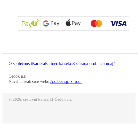
O společnosti
Kariéra
Partnerská sekce
Ochrana osobních údajů
Čedok a.s
Návrh a realizace webu
Axabee sp. z. o.o.
© 2026, cestovní kancelář Čedok a.s.