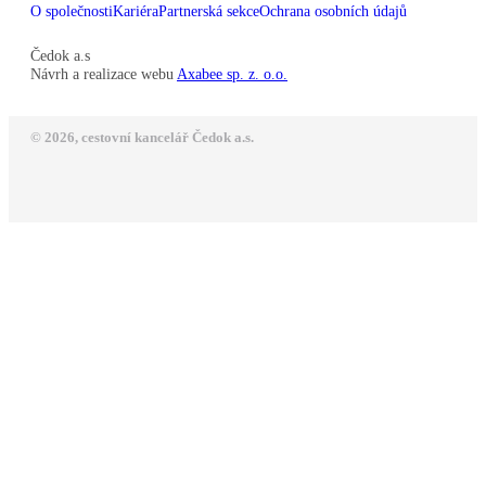
O společnosti
Kariéra
Partnerská sekce
Ochrana osobních údajů
Čedok a.s
Návrh a realizace webu
Axabee sp. z. o.o.
© 2026, cestovní kancelář Čedok a.s.