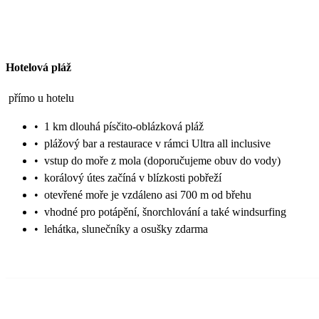
Hotelová pláž
přímo u hotelu
•
1 km dlouhá písčito-oblázková pláž
•
plážový bar a restaurace v rámci Ultra all inclusive
•
vstup do moře z mola (doporučujeme obuv do vody)
•
korálový útes začíná v blízkosti pobřeží
•
otevřené moře je vzdáleno asi 700 m od břehu
•
vhodné pro potápění, šnorchlování a také windsurfing
•
lehátka, slunečníky a osušky zdarma