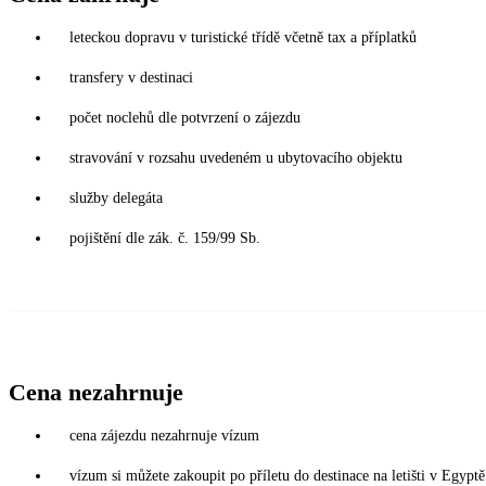
leteckou dopravu v turistické třídě včetně tax a příplatků
transfery v destinaci
počet noclehů dle potvrzení o zájezdu
stravování v rozsahu uvedeném u ubytovacího objektu
služby delegáta
pojištění dle zák. č. 159/99 Sb.
Cena nezahrnuje
cena zájezdu nezahrnuje vízum
vízum si můžete zakoupit po příletu do destinace na letišti v Egy