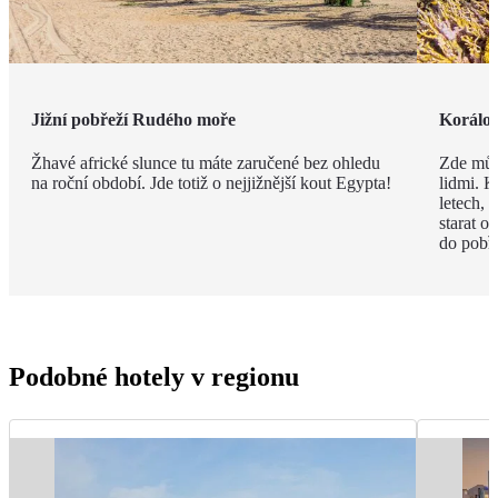
Jižní pobřeží Rudého moře
Korálov
Žhavé africké slunce tu máte zaručené bez ohledu
Zde můž
na roční období. Jde totiž o nejjižnější kout Egypta!
lidmi. K
letech,
starat o
do pobře
Podobné hotely v regionu