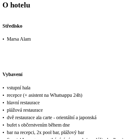
O hotelu
Středisko
•
Marsa Alam
Vybavení
•
vstupní hala
•
recepce (+ asistent na Whatsappu 24h)
•
hlavní restaurace
•
plážová restaurace
•
dvě restaurace ala carte - orientální a japonská
•
bufet s občerstvením během dne
•
bar na recepci, 2x pool bar, plážový bar