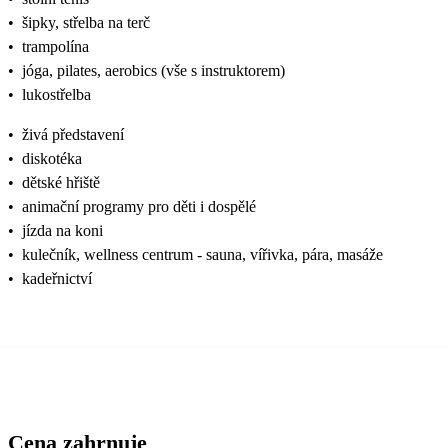
•
šipky, střelba na terč
•
trampolína
•
jóga, pilates, aerobics (vše s instruktorem)
•
lukostřelba
•
živá představení
•
diskotéka
•
dětské hřiště
•
animační programy pro děti i dospělé
•
jízda na koni
•
kulečník, wellness centrum - sauna, vířivka, pára, masáže
•
kadeřnictví
Cena zahrnuje