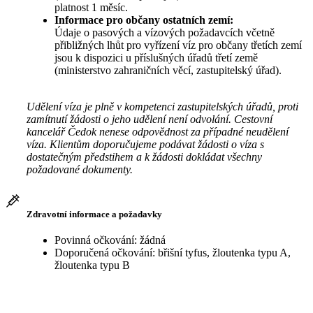
platnost 1 měsíc.
Informace pro občany ostatních zemí:
Údaje o pasových a vízových požadavcích včetně
přibližných lhůt pro vyřízení víz pro občany třetích zemí
jsou k dispozici u příslušných úřadů třetí země
(ministerstvo zahraničních věcí, zastupitelský úřad).
Udělení víza je plně v kompetenci zastupitelských úřadů, proti
zamítnutí žádosti o jeho udělení není odvolání. Cestovní
kancelář Čedok nenese odpovědnost za případné neudělení
víza. Klientům doporučujeme podávat žádosti o víza s
dostatečným předstihem a k žádosti dokládat všechny
požadované dokumenty.
Zdravotní informace a požadavky
Povinná očkování: žádná
Doporučená očkování: břišní tyfus, žloutenka typu A,
žloutenka typu B