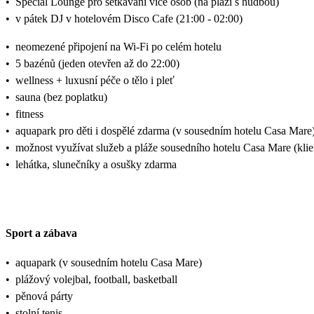
•
Special Lounge pro setkávání více osob (na pláži s hudbou)
•
v pátek DJ v hotelovém Disco Cafe (21:00 - 02:00)
•
neomezené připojení na Wi-Fi po celém hotelu
•
5 bazénů (jeden otevřen až do 22:00)
•
wellness + luxusní péče o tělo i pleť
•
sauna (bez poplatku)
•
fitness
•
aquapark pro děti i dospělé zdarma (v sousedním hotelu Casa Mare
•
možnost využívat služeb a pláže sousedního hotelu Casa Mare (kl
•
lehátka, slunečníky a osušky zdarma
Sport a zábava
•
aquapark (v sousedním hotelu Casa Mare)
•
plážový volejbal, football, basketball
•
pěnová párty
•
stolní tenis