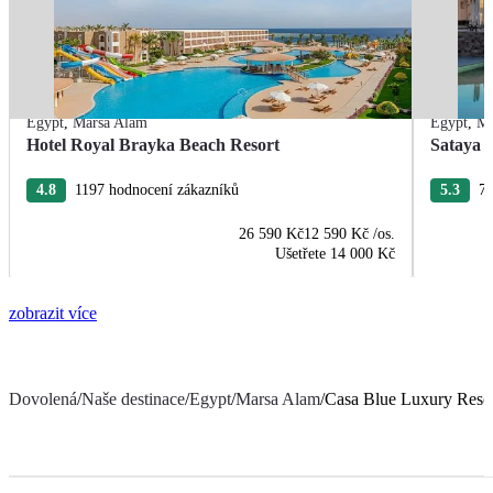
Egypt
,
Marsa Alam
Egypt
,
Ma
Hotel Royal Brayka Beach Resort
Sataya 
4.8
1197 hodnocení zákazníků
5.3
76
26 590 Kč
12 590 Kč
/os.
Ušetřete
14 000 Kč
zobrazit více
Dovolená
/
Naše destinace
/
Egypt
/
Marsa Alam
/
Casa Blue Luxury Reso