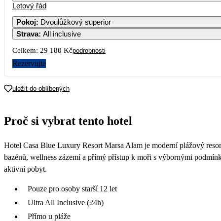
Letový řád
Pokoj
:
Dvoulůžkový superior
Strava
:
All inclusive
Celkem:
29 180 Kč
podrobnosti
Rezervujte
uložit do oblíbených
Proč si vybrat tento hotel
Hotel Casa Blue Luxury Resort Marsa Alam je moderní plážový resort
bazénů, wellness zázemí a přímý přístup k moři s výbornými podmínkam
aktivní pobyt.
Pouze pro osoby starší 12 let
Ultra All Inclusive (24h)
Přímo u pláže