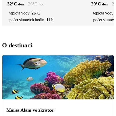
32
°C
26
°C
29
°C
2
den
noc
den
teplota vody
26°C
teplota vody
počet slunných hodin
11 h
počet slunnýc
O destinaci
Marsa Alam ve zkratce: