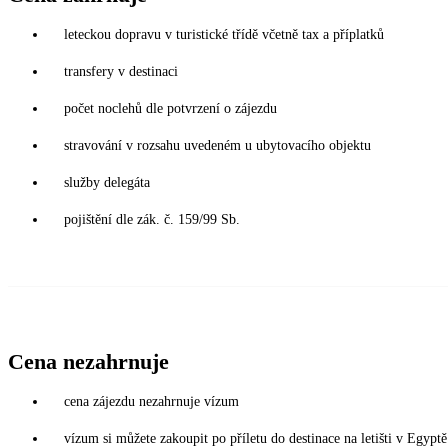
leteckou dopravu v turistické třídě včetně tax a příplatků
transfery v destinaci
počet noclehů dle potvrzení o zájezdu
stravování v rozsahu uvedeném u ubytovacího objektu
služby delegáta
pojištění dle zák. č. 159/99 Sb.
Cena nezahrnuje
cena zájezdu nezahrnuje vízum
vízum si můžete zakoupit po příletu do destinace na letišti v Egy