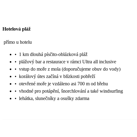
Hotelová pláž
přímo u hotelu
•
1 km dlouhá písčito-oblázková pláž
•
plážový bar a restaurace v rámci Ultra all inclusive
•
vstup do moře z mola (doporučujeme obuv do vody)
•
korálový útes začíná v blízkosti pobřeží
•
otevřené moře je vzdáleno asi 700 m od břehu
•
vhodné pro potápění, šnorchlování a také windsurfing
•
lehátka, slunečníky a osušky zdarma