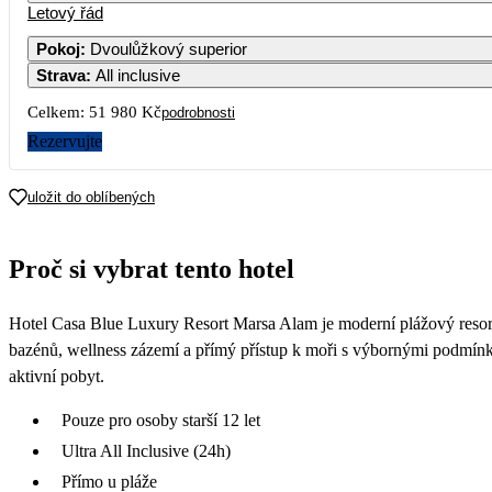
Letový řád
Pokoj
:
Dvoulůžkový superior
Strava
:
All inclusive
Celkem:
51 980 Kč
podrobnosti
Rezervujte
uložit do oblíbených
Proč si vybrat tento hotel
Hotel Casa Blue Luxury Resort Marsa Alam je moderní plážový resort
bazénů, wellness zázemí a přímý přístup k moři s výbornými podmínkam
aktivní pobyt.
Pouze pro osoby starší 12 let
Ultra All Inclusive (24h)
Přímo u pláže