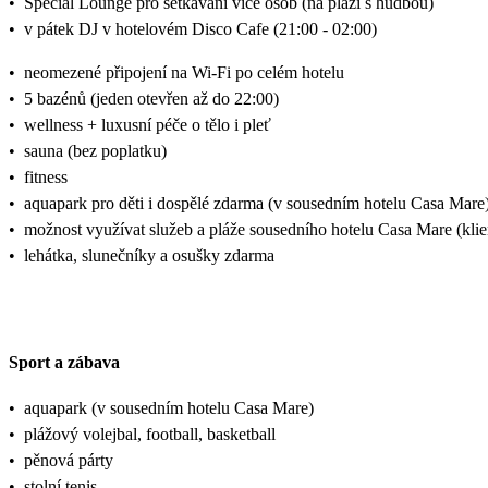
•
Special Lounge pro setkávání více osob (na pláži s hudbou)
•
v pátek DJ v hotelovém Disco Cafe (21:00 - 02:00)
•
neomezené připojení na Wi-Fi po celém hotelu
•
5 bazénů (jeden otevřen až do 22:00)
•
wellness + luxusní péče o tělo i pleť
•
sauna (bez poplatku)
•
fitness
•
aquapark pro děti i dospělé zdarma (v sousedním hotelu Casa Mare
•
možnost využívat služeb a pláže sousedního hotelu Casa Mare (kl
•
lehátka, slunečníky a osušky zdarma
Sport a zábava
•
aquapark (v sousedním hotelu Casa Mare)
•
plážový volejbal, football, basketball
•
pěnová párty
•
stolní tenis