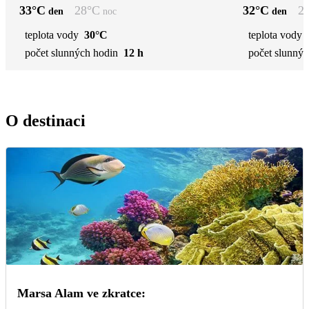
33
°C
28
°C
32
°C
2
den
noc
den
teplota vody
30°C
teplota vody
počet slunných hodin
12 h
počet slunnýc
O destinaci
Marsa Alam ve zkratce: