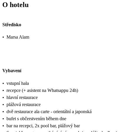
O hotelu
Středisko
•
Marsa Alam
Vybavení
•
vstupní hala
•
recepce (+ asistent na Whatsappu 24h)
•
hlavní restaurace
•
plážová restaurace
•
dvě restaurace ala carte - orientální a japonská
•
bufet s občerstvením během dne
•
bar na recepci, 2x pool bar, plážový bar