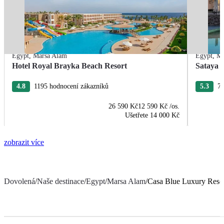
Egypt
,
Marsa Alam
Egypt
,
Ma
Hotel Royal Brayka Beach Resort
Sataya 
4.8
1195 hodnocení zákazníků
5.3
75
26 590 Kč
12 590 Kč
/os.
Ušetřete
14 000 Kč
zobrazit více
Dovolená
/
Naše destinace
/
Egypt
/
Marsa Alam
/
Casa Blue Luxury Reso