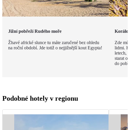
Jižní pobřeží Rudého moře
Korálov
Žhavé africké slunce tu máte zaručené bez ohledu
Zde můž
na roční období. Jde totiž o nejjižnější kout Egypta!
lidmi. K
letech,
starat o
do pobře
Podobné hotely v regionu