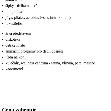
•
šipky, střelba na terč
•
trampolína
•
jóga, pilates, aerobics (vše s instruktorem)
•
lukostřelba
•
živá představení
•
diskotéka
•
dětské hřiště
•
animační programy pro děti i dospělé
•
jízda na koni
•
kulečník, wellness centrum - sauna, vířivka, pára, masáže
•
kadeřnictví
Cena zahrnuje