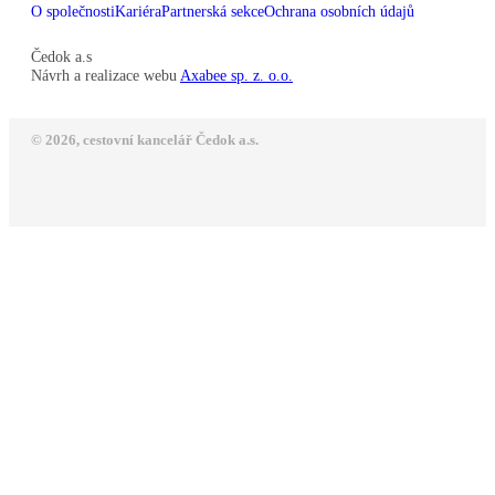
O společnosti
Kariéra
Partnerská sekce
Ochrana osobních údajů
Čedok a.s
Návrh a realizace webu
Axabee sp. z. o.o.
© 2026, cestovní kancelář Čedok a.s.