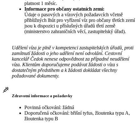
platnost 1 měsíc.
Informace pro občany ostatních zemí:
Údaje o pasových a vízových požadavcích včetně
přibližných lhůt pro vyřízení víz pro občany třetích zemí
jsou k dispozici u příslušných úřadů třetí země
(ministerstvo zahraničních věcí, zastupitelský úřad).
Udělení víza je plně v kompetenci zastupitelských úřadů, proti
zamítnutí žádosti o jeho udělení není odvolání. Cestovní
kancelář Čedok nenese odpovědnost za případné neudělení
víza. Klientům doporučujeme podávat žádosti o víza s
dostatečným předstihem a k žádosti dokládat všechny
požadované dokumenty.
Zdravotní informace a požadavky
Povinná očkování: žádná
Doporučená očkování: břišní tyfus, žloutenka typu A,
žloutenka typu B