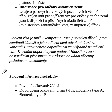
platnost 1 měsíc.
Informace pro občany ostatních zemí:
Údaje o pasových a vízových požadavcích včetně
přibližných lhůt pro vyřízení víz pro občany třetích zemí
jsou k dispozici u příslušných úřadů třetí země
(ministerstvo zahraničních věcí, zastupitelský úřad).
Udělení víza je plně v kompetenci zastupitelských úřadů, proti
zamítnutí žádosti o jeho udělení není odvolání. Cestovní
kancelář Čedok nenese odpovědnost za případné neudělení
víza. Klientům doporučujeme podávat žádosti o víza s
dostatečným předstihem a k žádosti dokládat všechny
požadované dokumenty.
Zdravotní informace a požadavky
Povinná očkování: žádná
Doporučená očkování: břišní tyfus, žloutenka typu A,
žloutenka typu B