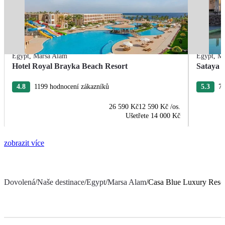
Egypt
,
Marsa Alam
Egypt
,
Ma
Hotel Royal Brayka Beach Resort
Sataya 
4.8
1199 hodnocení zákazníků
5.3
78
26 590 Kč
12 590 Kč
/os.
Ušetřete
14 000 Kč
zobrazit více
Dovolená
/
Naše destinace
/
Egypt
/
Marsa Alam
/
Casa Blue Luxury Reso