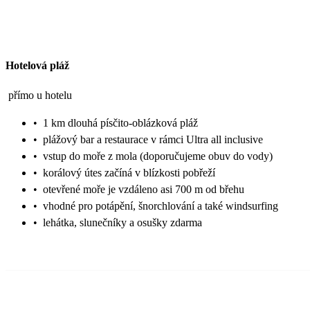
Hotelová pláž
přímo u hotelu
•
1 km dlouhá písčito-oblázková pláž
•
plážový bar a restaurace v rámci Ultra all inclusive
•
vstup do moře z mola (doporučujeme obuv do vody)
•
korálový útes začíná v blízkosti pobřeží
•
otevřené moře je vzdáleno asi 700 m od břehu
•
vhodné pro potápění, šnorchlování a také windsurfing
•
lehátka, slunečníky a osušky zdarma