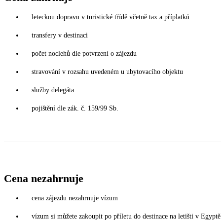
leteckou dopravu v turistické třídě včetně tax a příplatků
transfery v destinaci
počet noclehů dle potvrzení o zájezdu
stravování v rozsahu uvedeném u ubytovacího objektu
služby delegáta
pojištění dle zák. č. 159/99 Sb.
Cena nezahrnuje
cena zájezdu nezahrnuje vízum
vízum si můžete zakoupit po příletu do destinace na letišti v Egy