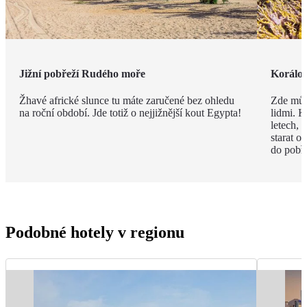
Jižní pobřeží Rudého moře
Korálov
Žhavé africké slunce tu máte zaručené bez ohledu
Zde můž
na roční období. Jde totiž o nejjižnější kout Egypta!
lidmi. K
letech,
starat o
do pobře
Podobné hotely v regionu