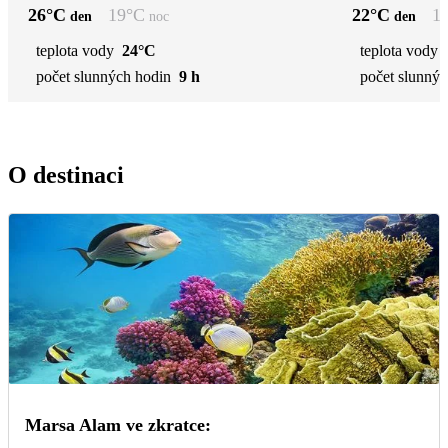
26
°C
19
°C
22
°C
1
den
noc
den
teplota vody
24°C
teplota vody
počet slunných hodin
9 h
počet slunnýc
O destinaci
Marsa Alam ve zkratce: