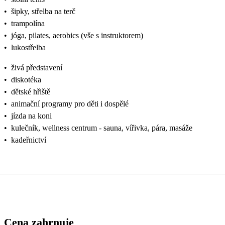
•
šipky, střelba na terč
•
trampolína
•
jóga, pilates, aerobics (vše s instruktorem)
•
lukostřelba
•
živá představení
•
diskotéka
•
dětské hřiště
•
animační programy pro děti i dospělé
•
jízda na koni
•
kulečník, wellness centrum - sauna, vířivka, pára, masáže
•
kadeřnictví
Cena zahrnuje