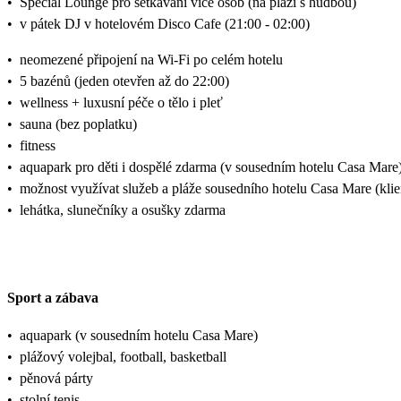
•
Special Lounge pro setkávání více osob (na pláži s hudbou)
•
v pátek DJ v hotelovém Disco Cafe (21:00 - 02:00)
•
neomezené připojení na Wi-Fi po celém hotelu
•
5 bazénů (jeden otevřen až do 22:00)
•
wellness + luxusní péče o tělo i pleť
•
sauna (bez poplatku)
•
fitness
•
aquapark pro děti i dospělé zdarma (v sousedním hotelu Casa Mare
•
možnost využívat služeb a pláže sousedního hotelu Casa Mare (kl
•
lehátka, slunečníky a osušky zdarma
Sport a zábava
•
aquapark (v sousedním hotelu Casa Mare)
•
plážový volejbal, football, basketball
•
pěnová párty
•
stolní tenis