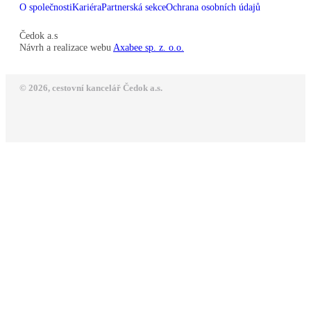
O společnosti
Kariéra
Partnerská sekce
Ochrana osobních údajů
Čedok a.s
Návrh a realizace webu
Axabee sp. z. o.o.
© 2026, cestovní kancelář Čedok a.s.