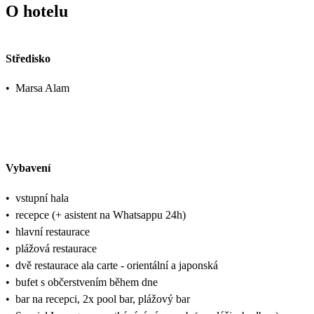
O hotelu
Středisko
•
Marsa Alam
Vybavení
•
vstupní hala
•
recepce (+ asistent na Whatsappu 24h)
•
hlavní restaurace
•
plážová restaurace
•
dvě restaurace ala carte - orientální a japonská
•
bufet s občerstvením během dne
•
bar na recepci, 2x pool bar, plážový bar