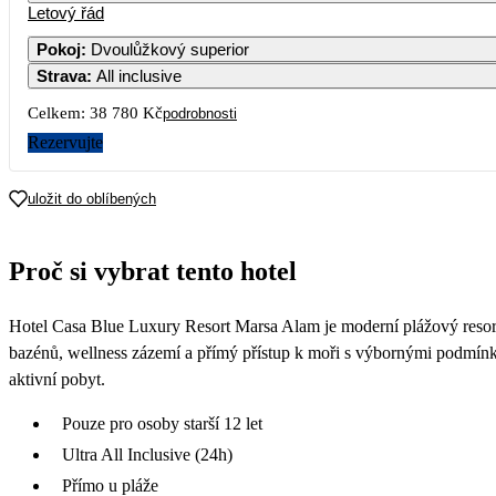
Letový řád
Pokoj
:
Dvoulůžkový superior
Strava
:
All inclusive
Celkem:
38 780 Kč
podrobnosti
Rezervujte
uložit do oblíbených
Proč si vybrat tento hotel
Hotel Casa Blue Luxury Resort Marsa Alam je moderní plážový resort
bazénů, wellness zázemí a přímý přístup k moři s výbornými podmínkam
aktivní pobyt.
Pouze pro osoby starší 12 let
Ultra All Inclusive (24h)
Přímo u pláže