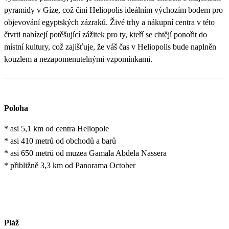
pyramidy v Gíze, což činí Heliopolis ideálním výchozím bodem pro
objevování egyptských zázraků. Živé trhy a nákupní centra v této
čtvrti nabízejí potěšující zážitek pro ty, kteří se chtějí ponořit do
místní kultury, což zajišťuje, že váš čas v Heliopolis bude naplněn
kouzlem a nezapomenutelnými vzpomínkami.
Poloha
* asi 5,1 km od centra Heliopole
* asi 410 metrů od obchodů a barů
* asi 650 metrů od muzea Gamala Abdela Nassera
* přibližně 3,3 km od Panorama October
Pláž