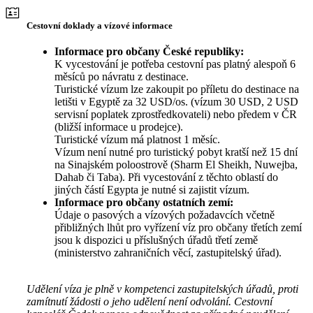
Cestovní doklady a vízové informace
Informace pro občany České republiky:
K vycestování je potřeba cestovní pas platný alespoň 6
měsíců po návratu z destinace.
Turistické vízum lze zakoupit po příletu do destinace na
letišti v Egyptě za 32 USD/os. (vízum 30 USD, 2 USD
servisní poplatek zprostředkovateli) nebo předem v ČR
(bližší informace u prodejce).
Turistické vízum má platnost 1 měsíc.
Vízum není nutné pro turistický pobyt kratší než 15 dní
na Sinajském poloostrově (Sharm El Sheikh, Nuwejba,
Dahab či Taba). Při vycestování z těchto oblastí do
jiných částí Egypta je nutné si zajistit vízum.
Informace pro občany ostatních zemí:
Údaje o pasových a vízových požadavcích včetně
přibližných lhůt pro vyřízení víz pro občany třetích zemí
jsou k dispozici u příslušných úřadů třetí země
(ministerstvo zahraničních věcí, zastupitelský úřad).
Udělení víza je plně v kompetenci zastupitelských úřadů, proti
zamítnutí žádosti o jeho udělení není odvolání. Cestovní