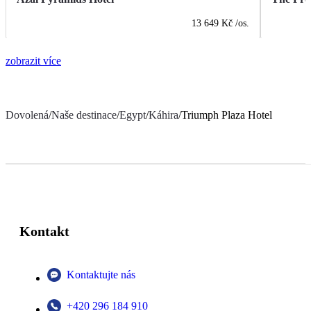
13 649 Kč
/os.
zobrazit více
Dovolená
/
Naše destinace
/
Egypt
/
Káhira
/
Triumph Plaza Hotel
Kontakt
Kontaktujte nás
+420 296 184 910