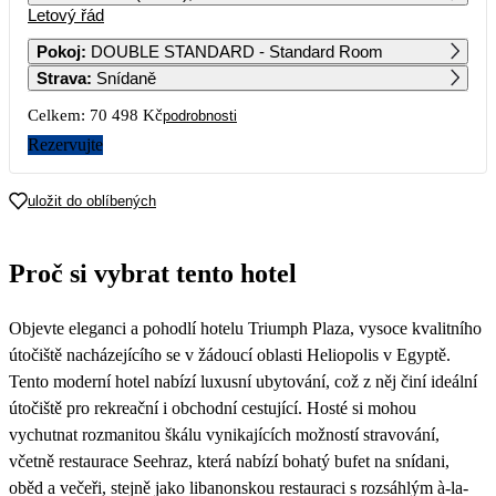
Letový řád
1
2
Pokoj
:
DOUBLE STANDARD - Standard Room
Strava
:
Snídaně
3
4
5
6
7
8
9
Celkem:
70 498 Kč
podrobnosti
10
11
12
13
14
15
16
Rezervujte
35 249
31 579
31 199
17
18
19
20
21
22
23
uložit do oblíbených
28 199
38 089
30 999
31 479
24
25
26
27
28
29
30
Proč si vybrat tento hotel
19 899
38 089
28 669
33 679
31
Objevte eleganci a pohodlí hotelu Triumph Plaza, vysoce kvalitního
29 949
útočiště nacházejícího se v žádoucí oblasti Heliopolis v Egyptě.
Tento moderní hotel nabízí luxusní ubytování, což z něj činí ideální
útočiště pro rekreační i obchodní cestující. Hosté si mohou
vychutnat rozmanitou škálu vynikajících možností stravování,
včetně restaurace Seehraz, která nabízí bohatý bufet na snídani,
oběd a večeři, stejně jako libanonskou restauraci s rozsáhlým à-la-