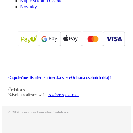
Kupte si knihu Čedok
Novinky
O společnosti
Kariéra
Partnerská sekce
Ochrana osobních údajů
Čedok a.s
Návrh a realizace webu
Axabee sp. z. o.o.
© 2026, cestovní kancelář Čedok a.s.