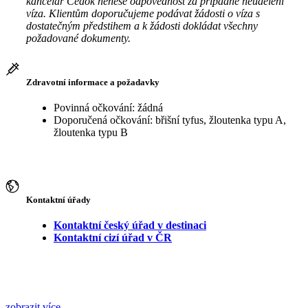
kancelář Čedok nenese odpovědnost za případné neudělení
víza. Klientům doporučujeme podávat žádosti o víza s
dostatečným předstihem a k žádosti dokládat všechny
požadované dokumenty.
Zdravotní informace a požadavky
Povinná očkování: žádná
Doporučená očkování: břišní tyfus, žloutenka typu A,
žloutenka typu B
Kontaktní úřady
Kontaktní český úřad v destinaci
Kontaktní cizí úřad v ČR
zobrazit více