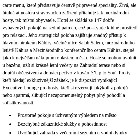
carte menu, které představuje čerstvě připravené speciality. Živá, ale
útulná atmosféra stravovacích zařízení přitahuje jak mezinárodní
hosty, tak místní obyvatele. Hotel se skládá ze 147 dobře
vybavených pokojů na sedmi patrech, což poskytuje klidné prostředí
pro relaxaci. Jeho strategická poloha zajišťuje snadný přístup k
hlavním atrakcím Káhiry, včetně ulice Salah Salem, mezinárodního
letiště Káhira a Mezinárodního konferenčního centra Káhira, stejně
jako k největším nákupním oblastem města. Hosté se mohou uvolnit
u bazénu, užít si krásné letní večery na Zahradní terase nebo si
dopřát občerstvení a domácí pečivo v kavárně 'Up to You'. Pro ty,
kteří hledají exkluzivnější zážitek, je k dispozici vynikající
Executive Lounge pro hosty, kteří si rezervují jakýkoli z pokojů
nebo apartmá, slibující nezapomenutelný pobyt plný pohodlí a
sofistikovanosti.
Prostorné pokoje s úchvatným výhledem na město
Bezchybné zákaznické služby a pohostinnost
Uvolňující zahrada s večerními sezením u vodní dýmky