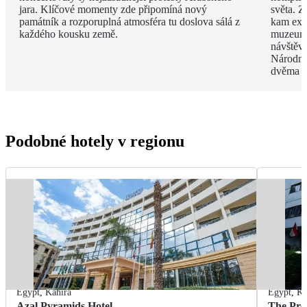
jara. Klíčové momenty zde připomíná nový
světa. 
památník a rozporuplná atmosféra tu doslova sálá z
kam exp
každého kousku země.
muzeum 
návštěv
Národní
dvěma d
Podobné hotely v regionu
Egypt
,
Káhira
Egypt
,
Ká
Azal Pyramids Hotel
The Pre