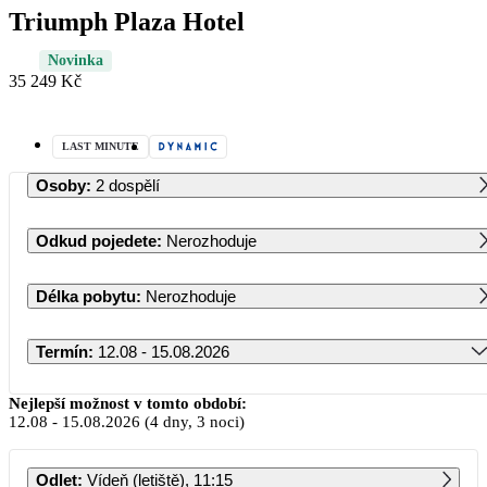
Triumph Plaza Hotel
Novinka
35 249 Kč
LAST MINUTE
Osoby
:
2 dospělí
Odkud pojedete
:
Nerozhoduje
Délka pobytu
:
Nerozhoduje
Termín
:
12.08 - 15.08.2026
Srpen 2026
Nejlepší možnost v tomto období:
12.08
-
15.08.2026
(4 dny, 3 noci)
PO
ÚT
ST
ČT
PÁ
SO
NE
Odlet
:
Vídeň (letiště), 11:15