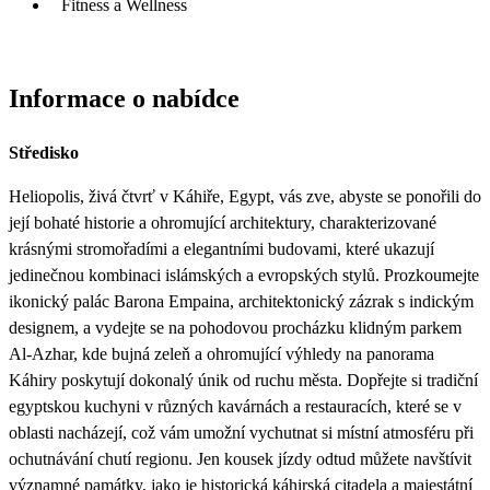
Fitness a Wellness
Informace o nabídce
Středisko
Heliopolis, živá čtvrť v Káhiře, Egypt, vás zve, abyste se ponořili do
její bohaté historie a ohromující architektury, charakterizované
krásnými stromořadími a elegantními budovami, které ukazují
jedinečnou kombinaci islámských a evropských stylů. Prozkoumejte
ikonický palác Barona Empaina, architektonický zázrak s indickým
designem, a vydejte se na pohodovou procházku klidným parkem
Al-Azhar, kde bujná zeleň a ohromující výhledy na panorama
Káhiry poskytují dokonalý únik od ruchu města. Dopřejte si tradiční
egyptskou kuchyni v různých kavárnách a restauracích, které se v
oblasti nacházejí, což vám umožní vychutnat si místní atmosféru při
ochutnávání chutí regionu. Jen kousek jízdy odtud můžete navštívit
významné památky, jako je historická káhirská citadela a majestátní