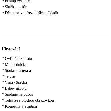
* Přístup výtahem
* Služba nosiče
* Děti zůstávají bez dalších nákladů
Ubytování
* Ovládání klimatu
* Mini lednička
* Soukromá terasa
* Trezor
* Vana / Sprcha
* Láhev nápojů
* Snídaně na pokoji
* Televize s plochou obrazovkou
* Koupelny v apartmá