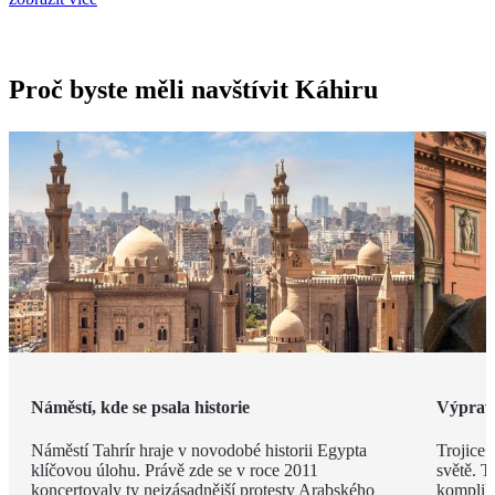
Proč byste měli navštívit Káhiru
Náměstí, kde se psala historie
Výprava
Náměstí Tahrír hraje v novodobé historii Egypta
Trojice 
klíčovou úlohu. Právě zde se v roce 2011
světě. T
koncertovaly ty nejzásadnější protesty Arabského
kompliko