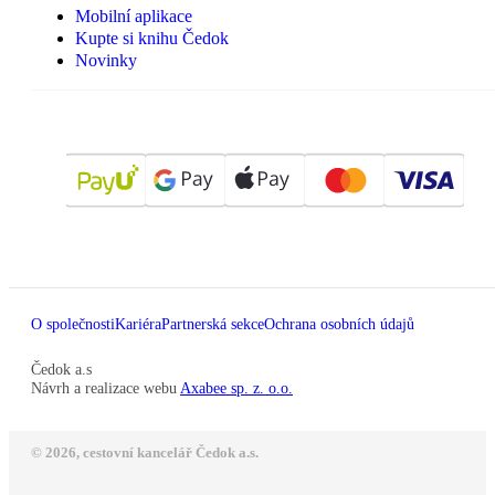
Mobilní aplikace
Kupte si knihu Čedok
Novinky
O společnosti
Kariéra
Partnerská sekce
Ochrana osobních údajů
Čedok a.s
Návrh a realizace webu
Axabee sp. z. o.o.
© 2026, cestovní kancelář Čedok a.s.