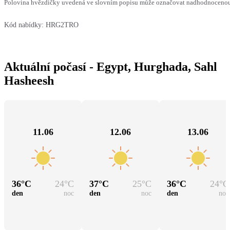
Polovina hvězdičky uvedená ve slovním popisu může označovat nadhodnocenou n
Kód nabídky:
HRG2TRO
Aktuální počasí - Egypt, Hurghada, Sahl
Hasheesh
11.06
12.06
13.06
36
°C
24
°C
37
°C
25
°C
36
°C
24
°C
den
noc
den
noc
den
noc