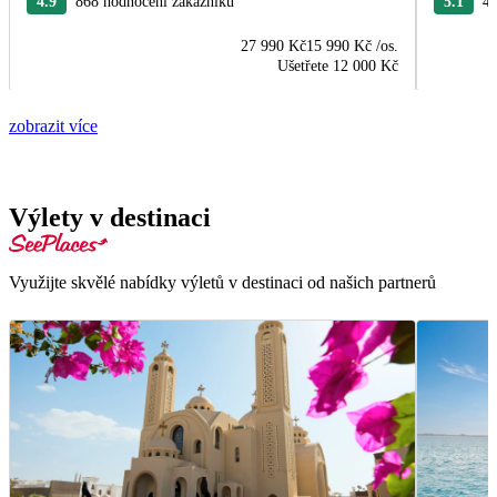
4.9
868 hodnocení zákazníků
5.1
43
27 990 Kč
15 990 Kč
/os.
Ušetřete
12 000 Kč
zobrazit více
Výlety v destinaci
Využijte skvělé nabídky výletů v destinaci od našich partnerů