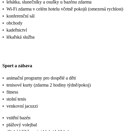
•
lehátka, slunečníky a osušky u bazénu zdarma
•
Wi-Fi zdarma v celém hotelu včetně pokojů (omezená rychlost)
•
konferenční sál
•
obchody
•
kadeřnictví
•
lékařská služba
Sport a zábava
•
animační programy pro dospělé a děti
•
tenisové kurty (zdarma 2 hodiny týdně/pokoj)
•
fitness
•
stolní tenis
•
venkovní jacuzzi
•
vnitřní bazén
•
plážový volejbal