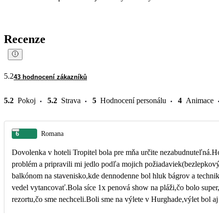
Recenze
5.2
43 hodnocení zákazníků
5.2
Pokoj
5.2
Strava
5
Hodnocení personálu
4
Animace
6
Romana
Dovolenka v hoteli Tropitel bola pre mňa určite nezabudnuteľná.H
problém a pripravili mi jedlo podľa mojich požiadaviek(bezlepkový 
balkónom na stavenisko,kde dennodenne bol hluk bágrov a techniky
vedel vytancovať.Bola síce 1x penová show na pláži,čo bolo super
rezortu,čo sme nechceli.Boli sme na výlete v Hurghade,výlet bol a
neskutočný zážitok🍀.Dovolenka bola podľa mojich predstáv a