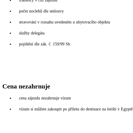
transfery v cíli zájezdů
počet noclehů dle smlouvy
stravování v rozsahu uvedeném u ubytovacího objektu
služby delegáta
pojištění dle zák. č. 159/99 Sb.
Cena nezahrnuje
cena zájezdu nezahrnuje vízum
vízum si můžete zakoupit po příletu do destinace na letišti v Egy