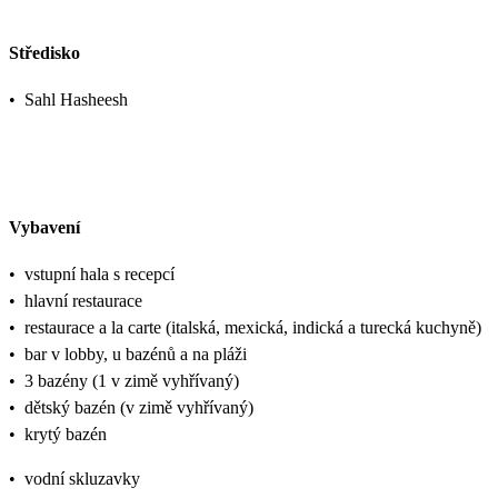
Středisko
•
Sahl Hasheesh
Vybavení
•
vstupní hala s recepcí
•
hlavní restaurace
•
restaurace a la carte (italská, mexická, indická a turecká kuchyně)
•
bar v lobby, u bazénů a na pláži
•
3 bazény (1 v zimě vyhřívaný)
•
dětský bazén (v zimě vyhřívaný)
•
krytý bazén
•
vodní skluzavky