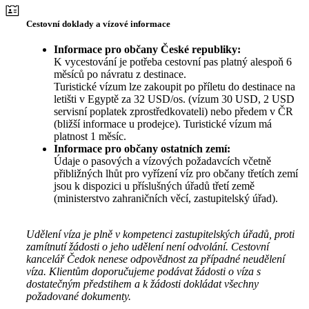
Cestovní doklady a vízové informace
Informace pro občany České republiky:
K vycestování je potřeba cestovní pas platný alespoň 6
měsíců po návratu z destinace.
Turistické vízum lze zakoupit po příletu do destinace na
letišti v Egyptě za 32 USD/os. (vízum 30 USD, 2 USD
servisní poplatek zprostředkovateli) nebo předem v ČR
(bližší informace u prodejce). Turistické vízum má
platnost 1 měsíc.
Informace pro občany ostatních zemí:
Údaje o pasových a vízových požadavcích včetně
přibližných lhůt pro vyřízení víz pro občany třetích zemí
jsou k dispozici u příslušných úřadů třetí země
(ministerstvo zahraničních věcí, zastupitelský úřad).
Udělení víza je plně v kompetenci zastupitelských úřadů, proti
zamítnutí žádosti o jeho udělení není odvolání. Cestovní
kancelář Čedok nenese odpovědnost za případné neudělení
víza. Klientům doporučujeme podávat žádosti o víza s
dostatečným předstihem a k žádosti dokládat všechny
požadované dokumenty.