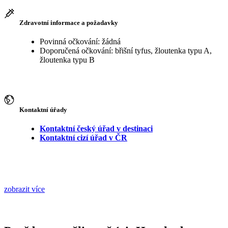
Zdravotní informace a požadavky
Povinná očkování: žádná
Doporučená očkování: břišní tyfus, žloutenka typu A,
žloutenka typu B
Kontaktní úřady
Kontaktní český úřad v destinaci
Kontaktní cizí úřad v ČR
zobrazit více