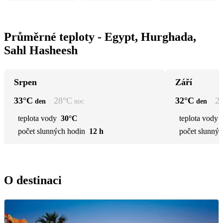
Průměrné teploty - Egypt, Hurghada,
Sahl Hasheesh
Srpen
Září
33
°C
28
°C
32
°C
2
den
noc
den
teplota vody
30°C
teplota vody
počet slunných hodin
12 h
počet slunnýc
O destinaci