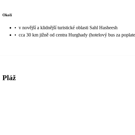
Okolí
•
v novější a klidnější turistické oblasti Sahl Hasheesh
•
cca 30 km jižně od centra Hurghady (hotelový bus za poplat
Pláž