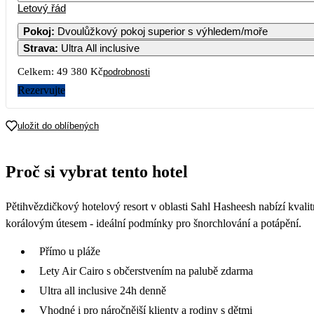
Letový řád
Pokoj
:
Dvoulůžkový pokoj superior s výhledem/moře
Strava
:
Ultra All inclusive
Celkem:
49 380 Kč
podrobnosti
Rezervujte
uložit do oblíbených
Proč si vybrat tento hotel
Pětihvězdičkový hotelový resort v oblasti Sahl Hasheesh nabízí kvalitn
korálovým útesem - ideální podmínky pro šnorchlování a potápění.
Přímo u pláže
Lety Air Cairo s občerstvením na palubě zdarma
Ultra all inclusive 24h denně
Vhodné i pro náročnější klienty a rodiny s dětmi