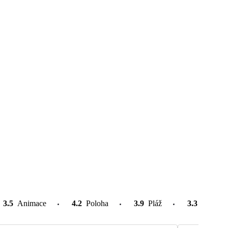
3.5
Animace
4.2
Poloha
3.9
Pláž
3.3
Atrakce