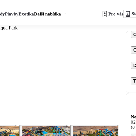
zdy
Plavby
Exotika
Další nabídka
Pro vás
St
Aqua Park
O
D
T
Ne
02
(8