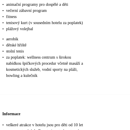
•
animační programy pro dospělé a děti
•
večerní zábavní program
•
fitness
•
tenisový kurt (v sousedním hotelu za poplatek)
•
plážový volejbal
•
aerobik
•
dětské hřiště
•
stolní tenis
•
za poplatek: wellness centrum s širokou
nabídkou špičkových procedur včetně masáží a
kosmetických služeb, vodní sporty na pláži,
bowling a kulečník
Informace
•
veškeré atrakce v hotelu jsou pro děti od 10 let