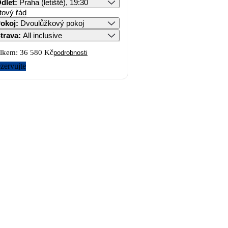
dlet
:
Praha (letiště), 19:30
tový řád
okoj
:
Dvoulůžkový pokoj
trava
:
All inclusive
lkem:
36 580 Kč
podrobnosti
zervujte