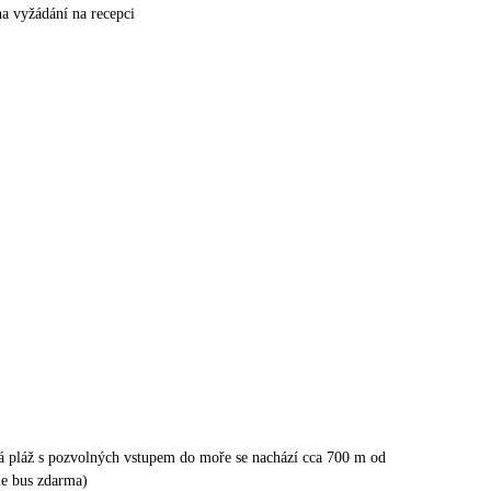
na vyžádání na recepci
tá pláž s pozvolných vstupem do moře se nachází cca 700 m od
tle bus zdarma)