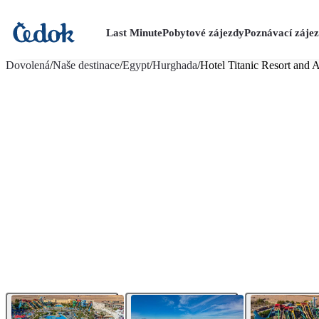
Last Minute
Pobytové zájezdy
Poznávací záje
více fotografií (73)
Dovolená
/
Naše destinace
/
Egypt
/
Hurghada
/
Hotel Titanic Resort and 