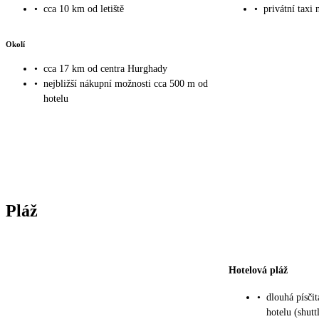
•
cca 10 km od letiště
•
privátní taxi 
Okolí
•
cca 17 km od centra Hurghady
•
nejbližší nákupní možnosti cca 500 m od
hotelu
Pláž
Hotelová pláž
•
dlouhá písči
hotelu (shut