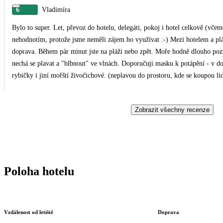
6
Vladimíra
Bylo to super. Let, převoz do hotelu, delegáti, pokoj i hotel celkově (vč
nehodnotím, protože jsme neměli zájem ho využívat :-) Mezi hotelem a pl
doprava. Během pár minut jste na pláži nebo zpět. Moře hodně dlouho pozvo
nechá se plavat a "blbnout" ve vlnách. Doporučuji masku k potápění - v dos
rybičky i jiní mořští živočichové. (neplavou do prostoru, kde se koupou lid
Tobogány jsou jak pro děti, tak pro dospělé. Zaměstnanci hlídají věk, vý
tak ho na tobogán nepustí. Jídlo - nám chutnalo prakticky všechno. Dostatek masa, zeleniny, ovoce a přílohy všech druhů (kromě
Zobrazit všechny recenze
knedlíků, ale na ty jsme v tom teple vážně neměli ani chuť :-D ) Vynikající zákusky. Každý den jsme měli v le
doplněnou balenou vodu. Tu jsme si mohli vzít kdykoliv i u jakéhokoli stá
Poloha hotelu
Vzdálenost od letiště
Doprava