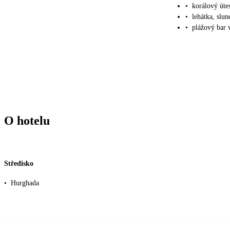
•
korálový úte
•
lehátka, slu
•
plážový bar v
O hotelu
Středisko
•
Hurghada