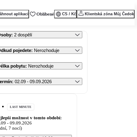
áhnout aplikaci
Oblíbené
CS / Kč
Klientská zóna Můj Čedok
Osoby
:
2 dospělí
dkud pojedete
:
Nerozhoduje
élka pobytu
:
Nerozhoduje
ermín
:
02.09 - 09.09.2026
LAST MINUTE
jlepší možnost v tomto období:
.09
-
09.09.2026
 dní, 7 nocí)