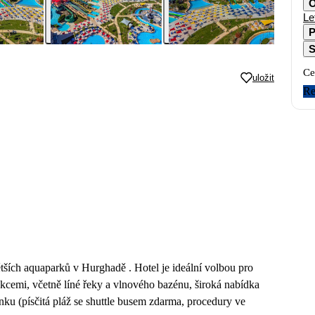
O
Le
P
S
Ce
uložit
Re
ětších aquaparků v Hurghadě . Hotel je ideální volbou pro
rakcemi, včetně líné řeky a vlnového bazénu, široká nabídka
nku (písčitá pláž se shuttle busem zdarma, procedury ve