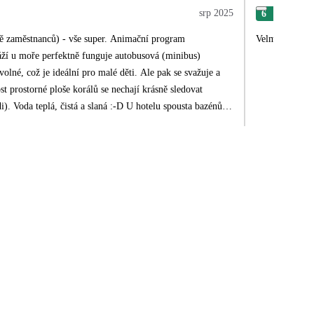
srp 2025
6
Eva
etně zaměstnanců) - vše super. Animační program
Velmi pěkný ho
áží u moře perfektně funguje autobusová (minibus)
lné, což je ideální pro malé děti. Ale pak se svažuje a
t prostorné ploše korálů se nechají krásně sledovat
i). Voda teplá, čistá a slaná :-D U hotelu spousta bazénů.
šku i váhu a pokud někdo nesplňuje některou z podmínek,
dnici na pokoji
nku nebo baru. Jeli bychom zas :-)