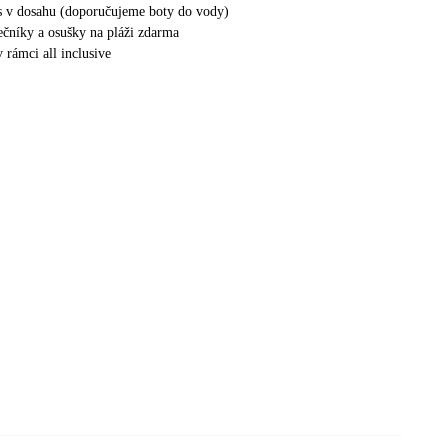
s v dosahu (doporučujeme boty do vody)
nečníky a osušky na pláži zdarma
 rámci all inclusive