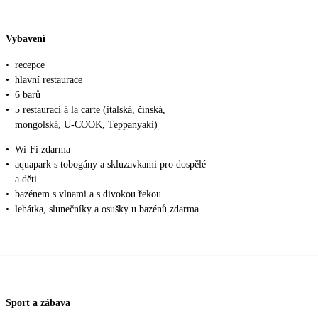
Vybavení
•
recepce
•
hlavní restaurace
•
6 barů
•
5 restaurací á la carte (italská, čínská,
mongolská, U-COOK, Teppanyaki)
•
Wi-Fi zdarma
•
aquapark s tobogány a skluzavkami pro dospělé
a děti
•
bazénem s vlnami a s divokou řekou
•
lehátka, slunečníky a osušky u bazénů zdarma
Sport a zábava