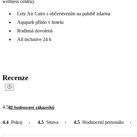
wellness centru).
Lety Air Cairo s občerstvením na palubě zdarma
Aqupark přímo v hotelu
Rodinná dovolená
All inclusive 24 h
Recenze
4.5
82 hodnocení zákazníků
4.4
Pokoj
4.5
Strava
4.5
Hodnocení personálu