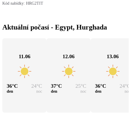
Kód nabídky:
HRG2TIT
Aktuální počasí - Egypt, Hurghada
11.06
12.06
13.06
36
°C
24
°C
37
°C
25
°C
36
°C
24
°C
den
noc
den
noc
den
noc