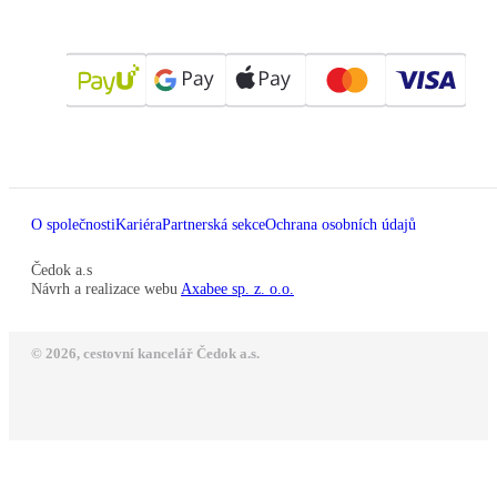
O společnosti
Kariéra
Partnerská sekce
Ochrana osobních údajů
Čedok a.s
Návrh a realizace webu
Axabee sp. z. o.o.
© 2026, cestovní kancelář Čedok a.s.