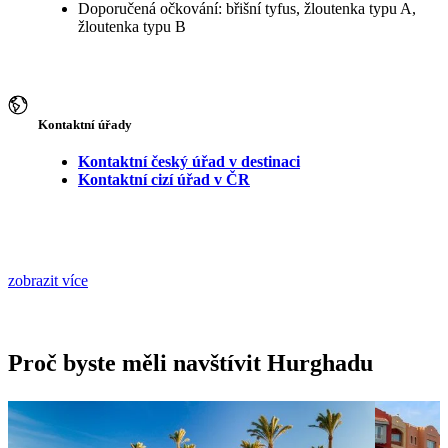
Doporučená očkování: břišní tyfus, žloutenka typu A,
žloutenka typu B
Kontaktní úřady
Kontaktní český úřad v destinaci
Kontaktní cizí úřad v ČR
zobrazit více
Proč byste měli navštívit Hurghadu