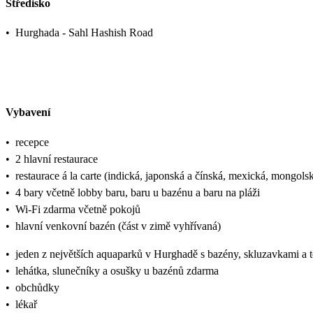
Středisko
•
Hurghada - Sahl Hashish Road
Vybavení
•
recepce
•
2 hlavní restaurace
•
restaurace á la carte (indická, japonská a čínská, mexická, mongol
•
4 bary včetně lobby baru, baru u bazénu a baru na pláži
•
Wi-Fi zdarma včetně pokojů
•
hlavní venkovní bazén (část v zimě vyhřívaná)
•
jeden z největších aquaparků v Hurghadě s bazény, skluzavkami a t
•
lehátka, slunečníky a osušky u bazénů zdarma
•
obchůdky
•
lékař