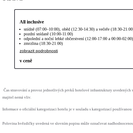
All inclusive
snídně (07:00–10:00), oběd (12:30-14:30) a večeře (18:30-21:0
pozdní snídaně (10:00-11:00)
odpolední a noční lehké občerstvení (12:00-17:00 a 00:00-02:00
zmrzlina (18:30-21:00)
zobrazit podrobnosti
v ceně
Čas stravování a provoz jednotlivých prvků hotelové infrastruktury uvedenýc
majitel nemá vliv.
Informace o oficiální kategorizaci hotelu je v souladu s kategorizací používanou 
Polovina hvězdičky uvedená ve slovním popisu může označovat nadhodnocenou n