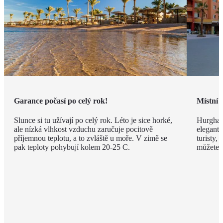
Garance počasí po celý rok!
Místní 
Slunce si tu užívají po celý rok. Léto je sice horké,
Hurghad
ale nízká vlhkost vzduchu zaručuje pocitově
elegantn
příjemnou teplotu, a to zvláště u moře. V zimě se
turisty, 
pak teploty pohybují kolem 20-25 C.
můžete v