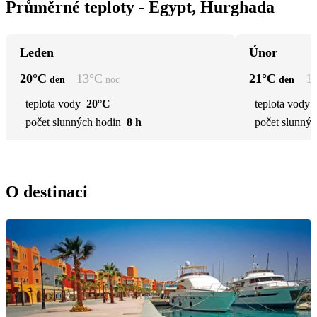
Průměrné teploty - Egypt, Hurghada
Leden
Únor
20
°C
13
°C
21
°C
1
den
noc
den
teplota vody
20°C
teplota vody
počet slunných hodin
8 h
počet slunnýc
O destinaci