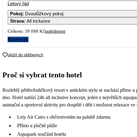
Letový řád
Pokoj
:
Dvoulůžkový pokoj
Strava
:
All inclusive
Celkem:
39 098 Kč
podrobnosti
Rezervujte
uložit do oblíbených
Proč si vybrat tento hotel
Rozlehlý pětihvězdičkový resort v antickém stylu se nachází přímo u 
dno. Hotel nabízí 24h all inclusive koncept, jeden z největších aqu
animační a sportovní aktivity pro dospělé i děti i možnost relaxace ve w
Lety Air Cairo s občerstvením na palubě zdarma
Přímo u písčité pláže
Aquapark součástí hotelu