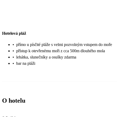
Hotelová pláž
•
přímo u písčité pláže s velmi pozvolným vstupem do moře
•
přístup k otevřenému moři z cca 500m dlouhého mola
•
lehátka, slunečníky a osušky zdarma
•
bar na pláži
O hotelu