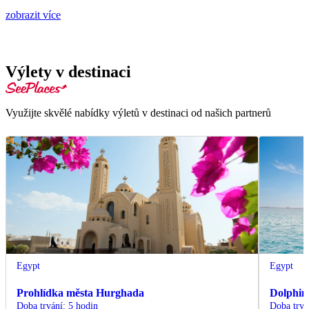
zobrazit více
Výlety v destinaci
Využijte skvělé nabídky výletů v destinaci od našich partnerů
Egypt
Egypt
Prohlídka města Hurghada
Dolphin
Doba trvání
:
5 hodin
Doba trvá