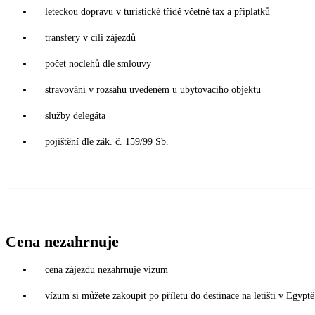
leteckou dopravu v turistické třídě včetně tax a příplatků
transfery v cíli zájezdů
počet noclehů dle smlouvy
stravování v rozsahu uvedeném u ubytovacího objektu
služby delegáta
pojištění dle zák. č. 159/99 Sb.
Cena nezahrnuje
cena zájezdu nezahrnuje vízum
vízum si můžete zakoupit po příletu do destinace na letišti v Egy