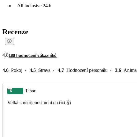
All inclusive 24 h
Recenze
4.8
180 hodnocení zákazníků
4.6
Pokoj
4.5
Strava
4.7
Hodnocení personálu
3.6
Anima
6
Libor
Velká spokojenost neni co říct 👍