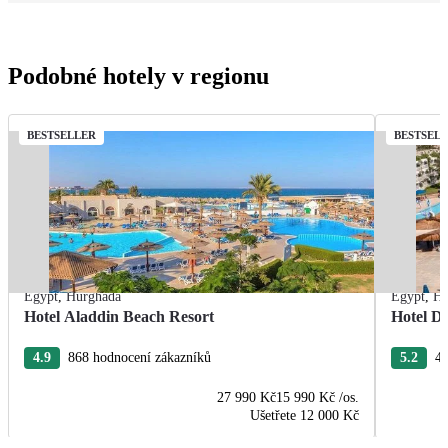
Podobné hotely v regionu
BESTSELLER
BESTSEL
Egypt
,
Hurghada
Egypt
,
Hu
Hotel Aladdin Beach Resort
Hotel De
4.9
868 hodnocení zákazníků
5.2
43
27 990 Kč
15 990 Kč
/os.
Ušetřete
12 000 Kč