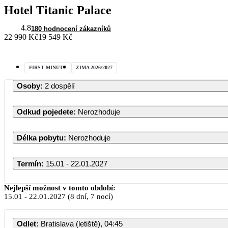
Hotel Titanic Palace
4.8
180 hodnocení zákazníků
22 990 Kč
19 549 Kč
FIRST MINUTE
ZIMA 2026/2027
Osoby
:
2 dospělí
Odkud pojedete
:
Nerozhoduje
Délka pobytu
:
Nerozhoduje
Termín
:
15.01 - 22.01.2027
Nejlepší možnost v tomto období:
15.01
-
22.01.2027
(8 dní, 7 nocí)
Odlet
:
Bratislava (letiště), 04:45