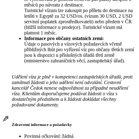
měsíců po návratu z destinace.
Turistické vízum lze zakoupit po příletu do destinace na
letišti v Egyptě za 32 USD/os. (vízum 30 USD, 2 USD
servisní poplatek zprostředkovateli) nebo předem v ČR
(bližší informace u prodejce). Turistické vízum má
platnost 1 měsíc.
Informace pro občany ostatních zemí:
Údaje o pasových a vízových požadavcích včetně
přibližných lhůt pro vyřízení víz pro občany třetích zemí
jsou k dispozici u příslušných úřadů třetí země
(ministerstvo zahraničních věcí, zastupitelský úřad).
Udělení víza je plně v kompetenci zastupitelských úřadů, proti
zamítnutí žádosti o jeho udělení není odvolání. Cestovní
kancelář Čedok nenese odpovědnost za případné neudělení
víza. Klientům doporučujeme podávat žádosti o víza s
dostatečným předstihem a k žádosti dokládat všechny
požadované dokumenty.
Zdravotní informace a požadavky
Povinná očkování: žádná