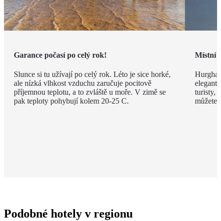
Garance počasí po celý rok!
Místní 
Slunce si tu užívají po celý rok. Léto je sice horké,
Hurghad
ale nízká vlhkost vzduchu zaručuje pocitově
elegantn
příjemnou teplotu, a to zvláště u moře. V zimě se
turisty, 
pak teploty pohybují kolem 20-25 C.
můžete v
Podobné hotely v regionu