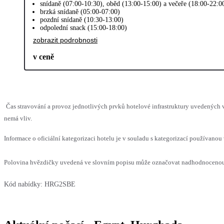
snídaně (07:00-10:30), oběd (13:00-15:00) a večeře (18:00-22:
brzká snídaně (05:00-07:00)
pozdní snídaně (10:30-13:00)
odpolední snack (15:00-18:00)
zobrazit podrobnosti
v ceně
Čas stravování a provoz jednotlivých prvků hotelové infrastruktury uvedených
nemá vliv.
Informace o oficiální kategorizaci hotelu je v souladu s kategorizací používanou 
Polovina hvězdičky uvedená ve slovním popisu může označovat nadhodnocenou n
Kód nabídky:
HRG2SBE