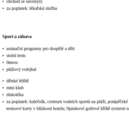
•
obchod se suvenýry
•
za poplatek: lékařská služba
Sport a zábava
•
animační programy pro dospělé a děti
•
stolní tenis
•
fitness
•
plážový volejbal
•
dětské hřiště
•
mini klub
•
diskotéka
•
za poplatek: kulečník, centrum vodních sportů na pláži, potápěčské
tenisové kurty v blízkosti hotelu; 9jamkové golfové hřiště (externí n