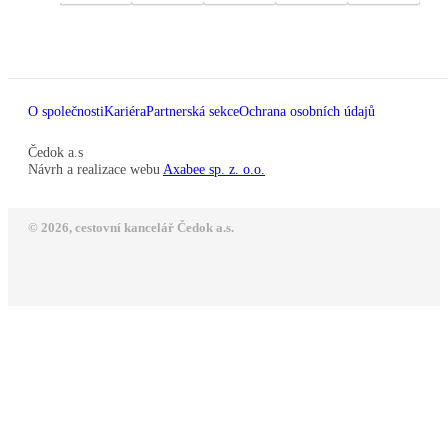
O společnosti
Kariéra
Partnerská sekce
Ochrana osobních údajů
Čedok a.s
Návrh a realizace webu
Axabee sp. z. o.o.
© 2026, cestovní kancelář Čedok a.s.