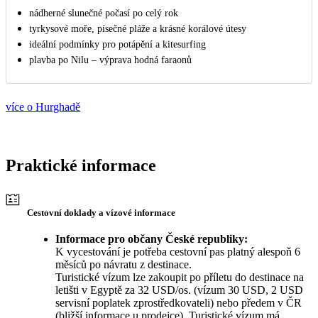
nádherné slunečné počasí po celý rok
tyrkysové moře, písečné pláže a krásné korálové útesy
ideální podmínky pro potápění a kitesurfing
plavba po Nilu – výprava hodná faraonů
více o Hurghadě
Praktické informace
Cestovní doklady a vízové informace
Informace pro občany České republiky:
K vycestování je potřeba cestovní pas platný alespoň 6
měsíců po návratu z destinace.
Turistické vízum lze zakoupit po příletu do destinace na
letišti v Egyptě za 32 USD/os. (vízum 30 USD, 2 USD
servisní poplatek zprostředkovateli) nebo předem v ČR
(bližší informace u prodejce). Turistické vízum má