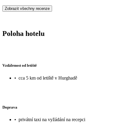
kamene. Dá sa ísť do vody aj bez obuvi, ale len opatrne, odporúčam
Zobrazit všechny recenze
kolesách bod krásnou zelenou vegetáciou. Stále boli voľné ležadlá 
ichh vplyv, spalo sa nám dobre aj napriek tomu, že všade je prístup
nebudú mať dobrý vplyv na zdravie hostí.
Poloha hotelu
Vzdálenost od letiště
•
cca 5 km od letiště v Hurghadě
Doprava
•
privátní taxi na vyžádání na recepci