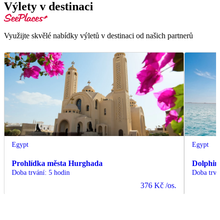
Výlety v destinaci
Využijte skvělé nabídky výletů v destinaci od našich partnerů
Egypt
Egypt
Prohlídka města Hurghada
Dolphin
Doba trvání
:
5 hodin
Doba trvá
376 Kč
/os.