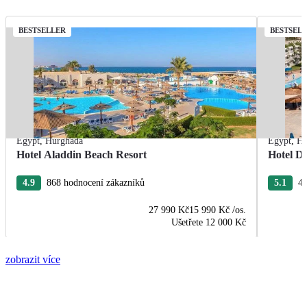
BESTSELLER
BESTSEL
Egypt
,
Hurghada
Egypt
,
Hu
Hotel Aladdin Beach Resort
Hotel De
4.9
868 hodnocení zákazníků
5.1
43
27 990 Kč
15 990 Kč
/os.
Ušetřete
12 000 Kč
zobrazit více