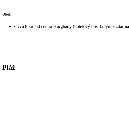
Okolí
•
cca 8 km od centra Hurghady (hotelový bus 3x týdně zdarm
Pláž