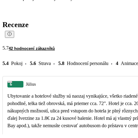
Recenze
5.7
42 hodnocení zákazníků
5.4
Pokoj
5.6
Strava
5.8
Hodnocení personálu
4
Animac
6
Július
Ubytovanie a hotelové služby sú naozaj vynikajúce, všetko riadené 
pohodlné, telka tiež obrovská, má priemer cca. 72". Hotel je cca. 2
nákupných možností, ulica pred vstupom do hotela je plný rôznych 
ďalej Iverzine za 1.8€ za 24 kusové balenie. Hotel má aj vlastný p
Bay apod.), takže nemusíte cestovať autobusom do prístavu v centr
čokolády, pričom je to zahrnuté do ceny all inclusive. Slabším bod