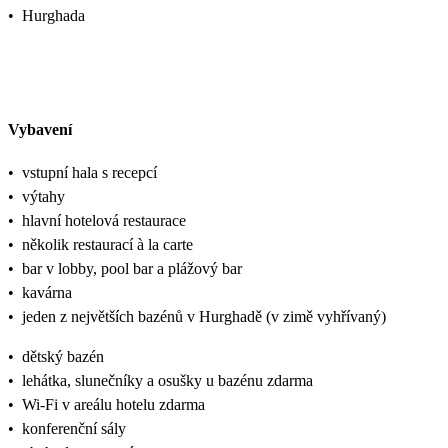
•
Hurghada
Vybavení
•
vstupní hala s recepcí
•
výtahy
•
hlavní hotelová restaurace
•
několik restaurací à la carte
•
bar v lobby, pool bar a plážový bar
•
kavárna
•
jeden z největších bazénů v Hurghadě (v zimě vyhřívaný)
•
dětský bazén
•
lehátka, slunečníky a osušky u bazénu zdarma
•
Wi-Fi v areálu hotelu zdarma
•
konferenční sály