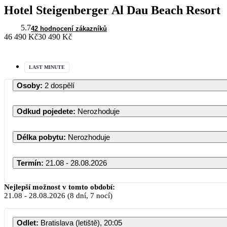
Hotel Steigenberger Al Dau Beach Resort
5.7
42 hodnocení zákazníků
46 490 Kč
30 490 Kč
LAST MINUTE
Osoby
:
2 dospělí
Odkud pojedete
:
Nerozhoduje
Délka pobytu
:
Nerozhoduje
Termín
:
21.08 - 28.08.2026
Nejlepší možnost v tomto období:
21.08
-
28.08.2026
(8 dní, 7 nocí)
Odlet
:
Bratislava (letiště), 20:05