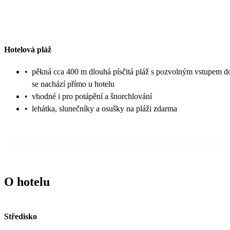
Hotelová pláž
•
pěkná cca 400 m dlouhá písčitá pláž s pozvolným vstupem d
se nachází přímo u hotelu
•
vhodné i pro potápění a šnorchlování
•
lehátka, slunečníky a osušky na pláži zdarma
O hotelu
Středisko