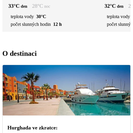
33
°C
28
°C
32
°C
2
den
noc
den
teplota vody
30°C
teplota vody
počet slunných hodin
12 h
počet slunnýc
O destinaci
Hurghada ve zkratce: