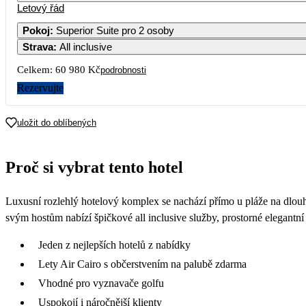
Letový řád
Pokoj
:
Superior Suite pro 2 osoby
Strava
:
All inclusive
Celkem:
60 980 Kč
podrobnosti
Rezervujte
uložit do oblíbených
Proč si vybrat tento hotel
Luxusní rozlehlý hotelový komplex se nachází přímo u pláže na dlouh
svým hostům nabízí špičkové all inclusive služby, prostorné elegantní
Jeden z nejlepších hotelů z nabídky
Lety Air Cairo s občerstvením na palubě zdarma
Vhodné pro vyznavače golfu
Uspokojí i náročnější klienty