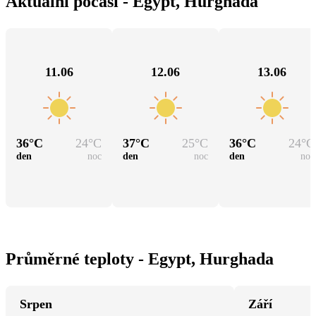
Aktuální počasí - Egypt, Hurghada
11.06
12.06
13.06
36
°C
24
°C
37
°C
25
°C
36
°C
24
°C
den
noc
den
noc
den
noc
Průměrné teploty - Egypt, Hurghada
Srpen
Září