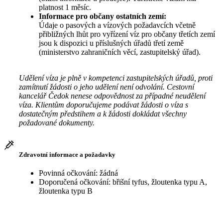
platnost 1 měsíc.
Informace pro občany ostatních zemí:
Údaje o pasových a vízových požadavcích včetně
přibližných lhůt pro vyřízení víz pro občany třetích zemí
jsou k dispozici u příslušných úřadů třetí země
(ministerstvo zahraničních věcí, zastupitelský úřad).
Udělení víza je plně v kompetenci zastupitelských úřadů, proti
zamítnutí žádosti o jeho udělení není odvolání. Cestovní
kancelář Čedok nenese odpovědnost za případné neudělení
víza. Klientům doporučujeme podávat žádosti o víza s
dostatečným předstihem a k žádosti dokládat všechny
požadované dokumenty.
Zdravotní informace a požadavky
Povinná očkování: žádná
Doporučená očkování: břišní tyfus, žloutenka typu A,
žloutenka typu B