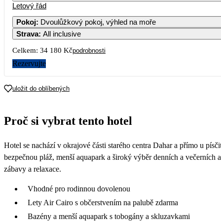
Letový řád
Pokoj
:
Dvoulůžkový pokoj, výhled na moře
Strava
:
All inclusive
Celkem:
34 180 Kč
podrobnosti
Rezervujte
uložit do oblíbených
18
Proč si vybrat tento hotel
19
Hotel se nachází v okrajové části starého centra Dahar a přímo u písči
18
bezpečnou pláž, menší aquapark a široký výběr denních a večerních an
zábavy a relaxace.
Vhodné pro rodinnou dovolenou
Lety Air Cairo s občerstvením na palubě zdarma
Bazény a menší aquapark s tobogány a skluzavkami