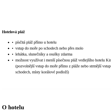
Hotelová pláž
•
písčitá pláž přímo u hotelu
•
vstup do moře po schodech nebo přes molo
•
lehátka, slunečníky a osušky zdarma
•
možnost využívat i menší písečnou pláž vedlejšího hotelu Ki
(pozvolnější vstup do moře přímo z pláže nebo strmější vstup
schodech, místy korálové podloží)
O hotelu