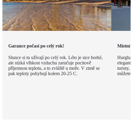
Garance počasí po celý rok!
Místní 
Slunce si tu užívají po celý rok. Léto je sice horké,
Hurghad
ale nízká vlhkost vzduchu zaručuje pocitově
elegantn
příjemnou teplotu, a to zvláště u moře. V zimě se
turisty, 
pak teploty pohybují kolem 20-25 C.
můžete v