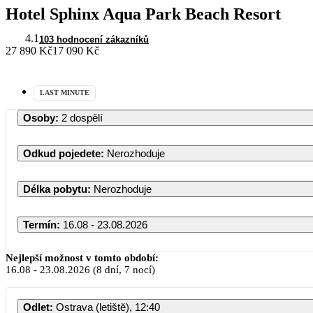
Hotel Sphinx Aqua Park Beach Resort
4.1
103 hodnocení zákazníků
27 890 Kč
17 090 Kč
LAST MINUTE
Osoby
:
2 dospělí
Odkud pojedete
:
Nerozhoduje
Délka pobytu
:
Nerozhoduje
Termín
:
16.08 - 23.08.2026
Nejlepší možnost v tomto období:
16.08
-
23.08.2026
(8 dní, 7 nocí)
Odlet
:
Ostrava (letiště), 12:40