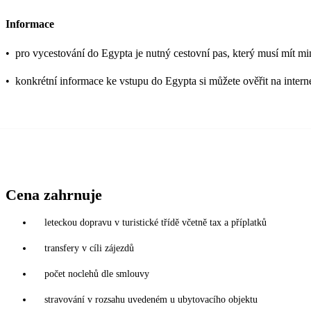
Informace
•
pro vycestování do Egypta je nutný cestovní pas, který musí mít mi
•
konkrétní informace ke vstupu do Egypta si můžete ověřit na inter
Cena zahrnuje
leteckou dopravu v turistické třídě včetně tax a příplatků
transfery v cíli zájezdů
počet noclehů dle smlouvy
stravování v rozsahu uvedeném u ubytovacího objektu