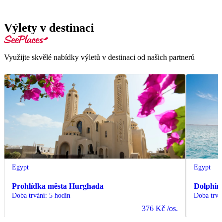
Výlety v destinaci
Využijte skvělé nabídky výletů v destinaci od našich partnerů
Egypt
Egypt
Prohlídka města Hurghada
Dolphin
Doba trvání
:
5 hodin
Doba trvá
376 Kč
/os.