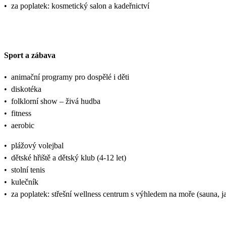
•
za poplatek: kosmetický salon a kadeřnictví
Sport a zábava
•
animační programy pro dospělé i děti
•
diskotéka
•
folklorní show – živá hudba
•
fitness
•
aerobic
•
plážový volejbal
•
dětské hřiště a dětský klub (4-12 let)
•
stolní tenis
•
kulečník
•
za poplatek: střešní wellness centrum s výhledem na moře (sauna, j