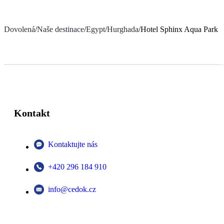
Dovolená
/
Naše destinace
/
Egypt
/
Hurghada
/
Hotel Sphinx Aqua Park 
Kontakt
Kontaktujte nás
+420 296 184 910
info@cedok.cz