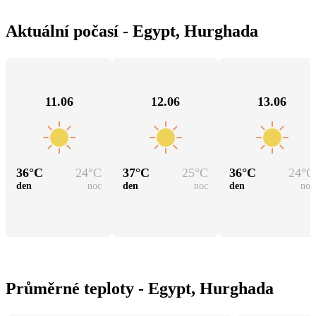
Aktuální počasí - Egypt, Hurghada
11.06
12.06
13.06
36
°C
24
°C
37
°C
25
°C
36
°C
24
°C
den
noc
den
noc
den
noc
Průměrné teploty - Egypt, Hurghada