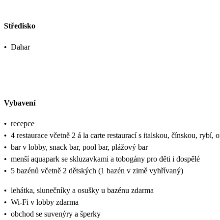
Středisko
•
Dahar
Vybavení
•
recepce
•
4 restaurace včetně 2 á la carte restaurací s italskou, čínskou, rybí,
•
bar v lobby, snack bar, pool bar, plážový bar
•
menší aquapark se skluzavkami a tobogány pro děti i dospělé
•
5 bazénů včetně 2 dětských (1 bazén v zimě vyhřívaný)
•
lehátka, slunečníky a osušky u bazénu zdarma
•
Wi-Fi v lobby zdarma
•
obchod se suvenýry a šperky