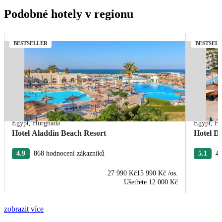
Podobné hotely v regionu
BESTSELLER
BESTSEL
Egypt
,
Hurghada
Egypt
,
Hu
Hotel Aladdin Beach Resort
Hotel De
4.9
868 hodnocení zákazníků
5.1
43
27 990 Kč
15 990 Kč
/os.
Ušetřete
12 000 Kč
zobrazit více