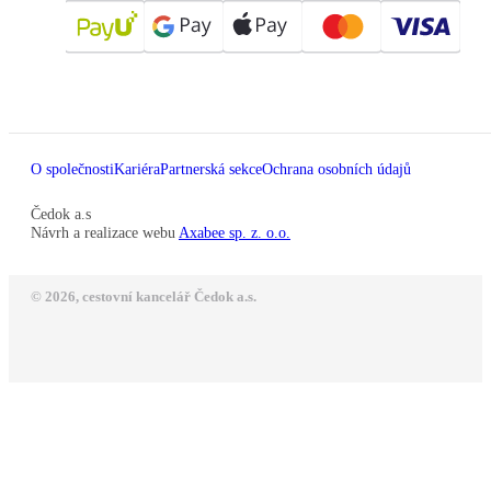
O společnosti
Kariéra
Partnerská sekce
Ochrana osobních údajů
Čedok a.s
Návrh a realizace webu
Axabee sp. z. o.o.
© 2026, cestovní kancelář Čedok a.s.