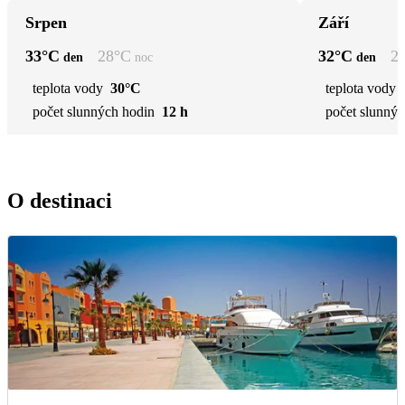
Srpen
Září
33
°C
28
°C
32
°C
2
den
noc
den
teplota vody
30°C
teplota vody
počet slunných hodin
12 h
počet slunnýc
O destinaci