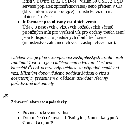
letišti v Egyptě za 32 USD/os. (vízum 30 USD, 2 USD
servisní poplatek zprostředkovateli) nebo předem v ČR
(bližší informace u prodejce). Turistické vízum má
platnost 1 měsíc.
Informace pro občany ostatních zemí:
Údaje o pasových a vízových požadavcích včetně
přibližných lhůt pro vyřízení víz pro občany třetích zemí
jsou k dispozici u příslušných úřadů třetí země
(ministerstvo zahraničních věcí, zastupitelský úřad).
Udělení víza je plně v kompetenci zastupitelských úřadů, proti
zamítnutí žádosti o jeho udělení není odvolání. Cestovní
kancelář Čedok nenese odpovědnost za případné neudělení
víza. Klientům doporučujeme podávat žádosti o víza s
dostatečným předstihem a k žádosti dokládat všechny
požadované dokumenty.
Zdravotní informace a požadavky
Povinná očkování: žádná
Doporučená očkování: břišní tyfus, žloutenka typu A,
žloutenka typu B