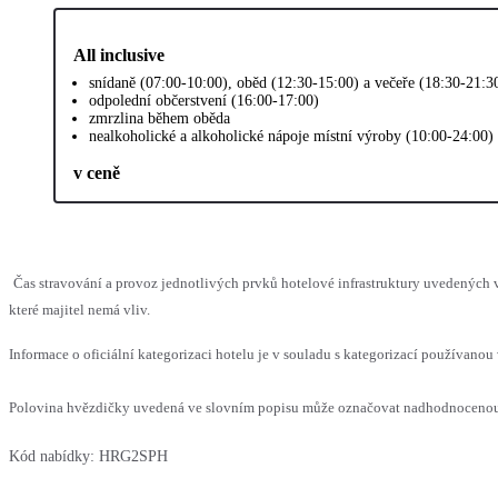
All inclusive
snídaně (07:00-10:00), oběd (12:30-15:00) a večeře (18:30-21:3
odpolední občerstvení (16:00-17:00)
zmrzlina během oběda
nealkoholické a alkoholické nápoje místní výroby (10:00-24:00)
v ceně
Čas stravování a provoz jednotlivých prvků hotelové infrastruktury uvedenýc
které majitel nemá vliv.
Informace o oficiální kategorizaci hotelu je v souladu s kategorizací používanou 
Polovina hvězdičky uvedená ve slovním popisu může označovat nadhodnocenou n
Kód nabídky:
HRG2SPH