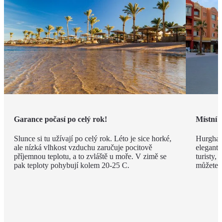
Garance počasí po celý rok!
Místní 
Slunce si tu užívají po celý rok. Léto je sice horké,
Hurghad
ale nízká vlhkost vzduchu zaručuje pocitově
elegantn
příjemnou teplotu, a to zvláště u moře. V zimě se
turisty, 
pak teploty pohybují kolem 20-25 C.
můžete v