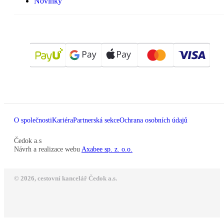
Novinky
O společnosti
Kariéra
Partnerská sekce
Ochrana osobních údajů
Čedok a.s
Návrh a realizace webu
Axabee sp. z. o.o.
© 2026, cestovní kancelář Čedok a.s.