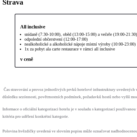
Strava
All inclusive
snídaně (7:30-10:00), oběd (13:00-15:00) a večeře (19:00-21:30
odpolední občerstvení (12:00-17:00)
nealkoholické a alkoholické nápoje místní výroby (10:00-23:00)
1x za pobyt ala carte restaurace v rámci all inclusive
v ceně
Čas stravování a provoz jednotlivých prvků hotelové infrastruktury uvedenýc
důsledku sezónnosti, povětrnostních podmínek, požadavků hostů nebo vyšší moci,
Informace o oficiální kategorizaci hotelu je v souladu s kategorizací používanou
kritéria pro udělení konkrétní kategorie.
Polovina hvězdičky uvedená ve slovním popisu může označovat nadhodnocenou