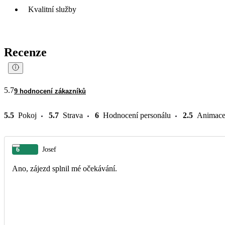
Kvalitní služby
Recenze
5.7
9 hodnocení zákazníků
5.5
Pokoj
5.7
Strava
6
Hodnocení personálu
2.5
Animac
6
Josef
Ano, zájezd splnil mé očekávání.