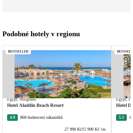
Podobné hotely v regionu
BESTSELLER
BESTSEL
Egypt
,
Hurghada
Egypt
,
Hu
Hotel Aladdin Beach Resort
Hotel De
4.9
868 hodnocení zákazníků
5.1
43
27 990 Kč
15 990 Kč
/os.