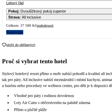
Letový řád
1
2
3
4
19 590
19 490
21 190
Pokoj
:
Dvoulůžkový pokoj superior
Strava
:
All inclusive
7
8
9
10
11
21 890
20 490
21 790
22 390
Celkem:
37 580 Kč
podrobnosti
14
15
16
17
18
Rezervujte
25 690
21
22
23
24
25
uložit do oblíbených
20 690
20 990
19 790
28
29
30
Proč si vybrat tento hotel
21 190
18 790
Stylový hotelový resort přímo u moře nabízí pohodlí a kvalitní all incl
tak pro páry. All inclusive nabízí mezinárodní i místní kuchyni, animač
u bazénu nebo procedury ve wellness centru, pro děti je k dispozici dě
Vhodné pro páry i rodinou dovolenou
Lety Air Cairo s občerstvením na palubě zdarma
Přímo u písčité pláže