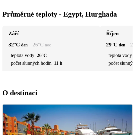
Průměrné teploty - Egypt, Hurghada
Září
Říjen
32
°C
26
°C
29
°C
2
den
noc
den
teplota vody
26°C
teplota vody
počet slunných hodin
11 h
počet slunnýc
O destinaci