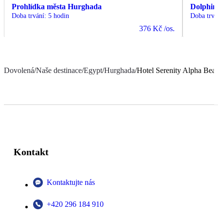
Prohlídka města Hurghada
Dolphin
Doba trvání
:
5 hodin
Doba trvá
376 Kč
/os.
Dovolená
/
Naše destinace
/
Egypt
/
Hurghada
/
Hotel Serenity Alpha Bea
Kontakt
Kontaktujte nás
+420 296 184 910