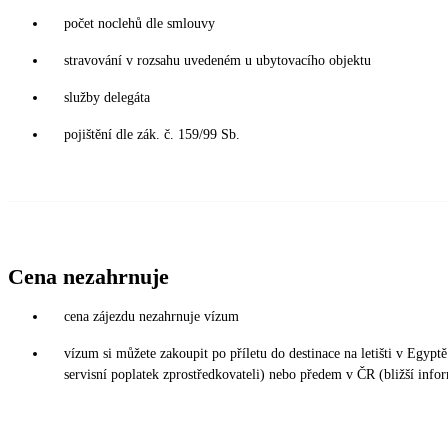
počet noclehů dle smlouvy
stravování v rozsahu uvedeném u ubytovacího objektu
služby delegáta
pojištění dle zák. č. 159/99 Sb.
Cena nezahrnuje
cena zájezdu nezahrnuje vízum
vízum si můžete zakoupit po příletu do destinace na letišti v Eg
servisní poplatek zprostředkovateli) nebo předem v ČR (bližší info