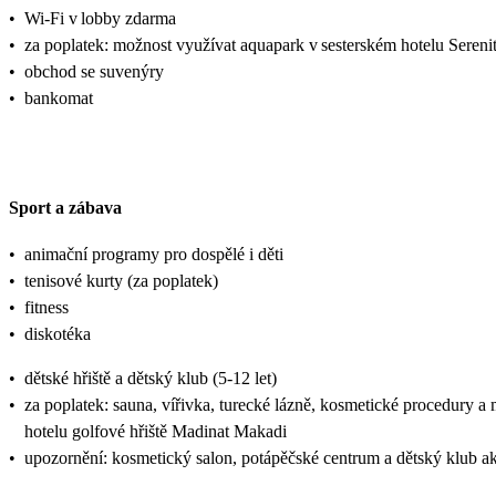
•
Wi-Fi v lobby zdarma
•
za poplatek: možnost využívat aquapark v sesterském hotelu Sereni
•
obchod se suvenýry
•
bankomat
Sport a zábava
•
animační programy pro dospělé i děti
•
tenisové kurty (za poplatek)
•
fitness
•
diskotéka
•
dětské hřiště a dětský klub (5-12 let)
•
za poplatek: sauna, vířivka, turecké lázně, kosmetické procedury 
hotelu golfové hřiště Madinat Makadi
•
upozornění: kosmetický salon, potápěčské centrum a dětský klub 