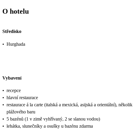
O hotelu
Středisko
•
Hurghada
Vybavení
•
recepce
•
hlavní restaurace
•
restaurace á la carte (italská a mexická, asijská a orientální), někol
plážového baru
•
5 bazénů (1 v zimě vyhřívaný, 2 se slanou vodou)
•
lehátka, slunečníky a osušky u bazénu zdarma