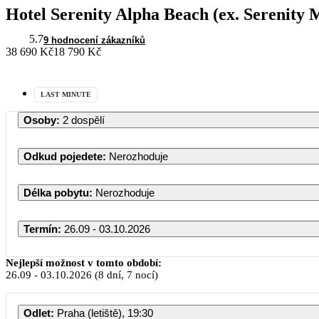
Hotel Serenity Alpha Beach (ex. Serenity
5.7
9 hodnocení zákazníků
38 690 Kč
18 790 Kč
LAST MINUTE
Osoby
:
2 dospělí
Odkud pojedete
:
Nerozhoduje
Délka pobytu
:
Nerozhoduje
Termín
:
26.09 - 03.10.2026
Září 2026
Nejlepší možnost v tomto období:
26.09
-
03.10.2026
(8 dní, 7 nocí)
PO
ÚT
ST
ČT
PÁ
Odlet
:
Praha (letiště), 19:30