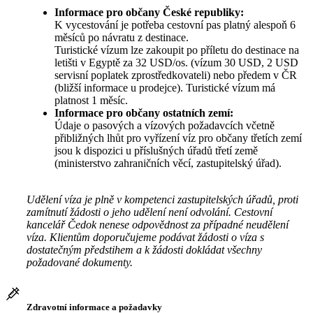
Informace pro občany České republiky:
K vycestování je potřeba cestovní pas platný alespoň 6
měsíců po návratu z destinace.
Turistické vízum lze zakoupit po příletu do destinace na
letišti v Egyptě za 32 USD/os. (vízum 30 USD, 2 USD
servisní poplatek zprostředkovateli) nebo předem v ČR
(bližší informace u prodejce). Turistické vízum má
platnost 1 měsíc.
Informace pro občany ostatních zemí:
Údaje o pasových a vízových požadavcích včetně
přibližných lhůt pro vyřízení víz pro občany třetích zemí
jsou k dispozici u příslušných úřadů třetí země
(ministerstvo zahraničních věcí, zastupitelský úřad).
Udělení víza je plně v kompetenci zastupitelských úřadů, proti
zamítnutí žádosti o jeho udělení není odvolání. Cestovní
kancelář Čedok nenese odpovědnost za případné neudělení
víza. Klientům doporučujeme podávat žádosti o víza s
dostatečným předstihem a k žádosti dokládat všechny
požadované dokumenty.
Zdravotní informace a požadavky