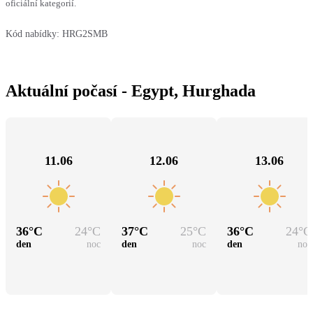
oficiální kategorií.
Kód nabídky:
HRG2SMB
Aktuální počasí - Egypt, Hurghada
11.06
12.06
13.06
36
°C
24
°C
37
°C
25
°C
36
°C
24
°C
den
noc
den
noc
den
noc