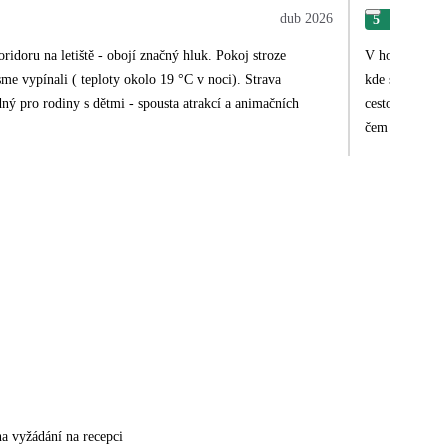
dub 2026
5
Syl
ridoru na letiště - obojí značný hluk. Pokoj stroze
V hotelu jsme 
sme vypínali ( teploty okolo 19 °C v noci). Strava
kde slyšíte ko
dný pro rodiny s dětmi - spousta atrakcí a animačních
cestovky v tom
čem píši.Letos
na vyžádání na recepci