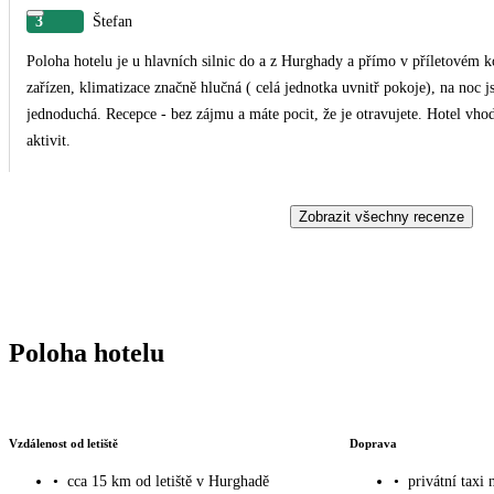
3
Štefan
Poloha hotelu je u hlavních silnic do a z Hurghady a přímo v příletovém ko
zařízen, klimatizace značně hlučná ( celá jednotka uvnitř pokoje), na noc j
jednoduchá. Recepce - bez zájmu a máte pocit, že je otravujete. Hotel vho
aktivit.
Zobrazit všechny recenze
Poloha hotelu
Vzdálenost od letiště
Doprava
•
cca 15 km od letiště v Hurghadě
•
privátní taxi 