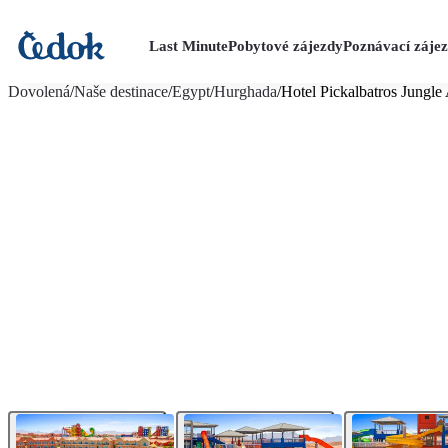
Last Minute
Pobytové zájezdy
Poznávací záje
více fotografií (73)
Dovolená
/
Naše destinace
/
Egypt
/
Hurghada
/
Hotel Pickalbatros Jungl