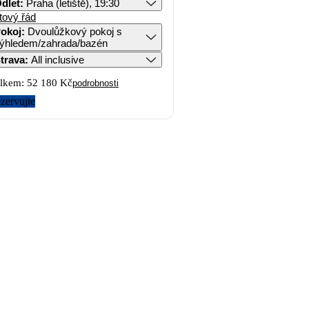
dlet
:
Praha (letiště), 19:30
tový řád
okoj
:
Dvoulůžkový pokoj s
ýhledem/zahrada/bazén
trava
:
All inclusive
lkem:
52 180 Kč
podrobnosti
zervujte