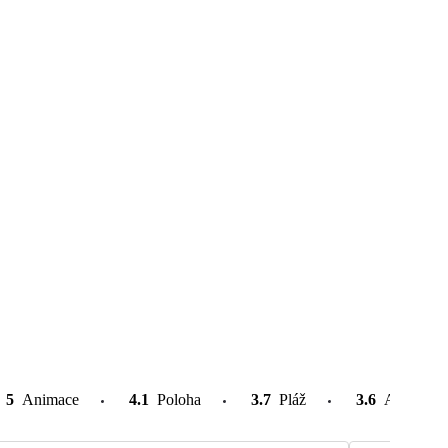
5
Animace
4.1
Poloha
3.7
Pláž
3.6
Atrakce v