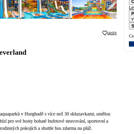
O
Le
P
v
S
uložit
Ce
Re
everland
h aquaparků v Hurghadě s více než 30 skluzavkami, umělou
ízí pro své hosty bohaté bufetové stravování, sportovní a
rodinných pokojích a shuttle bus zdarma na pláž.