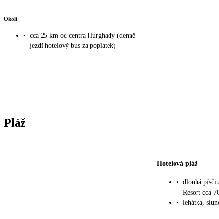
Okolí
•
cca 25 km od centra Hurghady (denně
jezdí hotelový bus za poplatek)
Pláž
Hotelová pláž
•
dlouhá písči
Resort cca 7
•
lehátka, slu