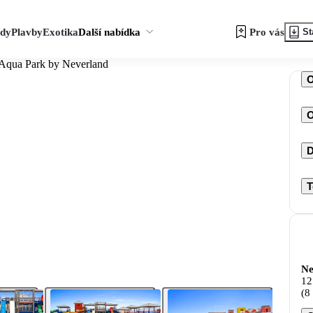
zdy
Plavby
Exotika
Další nabídka
Pro vás
St
e Aqua Park by Neverland
O
D
T
Ne
12
(8