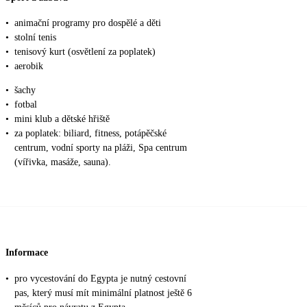
•
animační programy pro dospělé a děti
•
stolní tenis
•
tenisový kurt (osvětlení za poplatek)
•
aerobik
•
šachy
•
fotbal
•
mini klub a dětské hřiště
•
za poplatek: biliard, fitness, potápěčské
centrum, vodní sporty na pláži, Spa centrum
(vířivka, masáže, sauna).
Informace
•
pro vycestování do Egypta je nutný cestovní
pas, který musí mít minimální platnost ještě 6