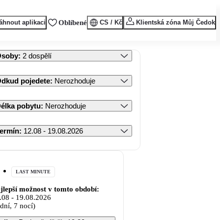
áhnout aplikaci
Oblíbené
CS / Kč
Klientská zóna Můj Čedok
Osoby
:
2 dospělí
dkud pojedete
:
Nerozhoduje
élka pobytu
:
Nerozhoduje
ermín
:
12.08 - 19.08.2026
LAST MINUTE
jlepší možnost v tomto období:
.08
-
19.08.2026
 dní, 7 nocí)