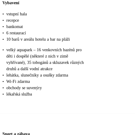
Vybavení
•
vstupní hala
•
recepce
•
bankomat
•
6 restaurací
•
10 barů v areálu hotelu a bar na pláži
•
velký aquapark – 16 venkovních bazénů pro
děti i dospělé (některé z nich v zimě
vyhřívané), 35 tobogánů a skluzavek různých
druhů a další vodní atrakce
•
lehátka, slunečníky a osušky zdarma
•
Wi-Fi zdarma
•
obchody se suvenýry
•
lékařská služba
Sport a zábava