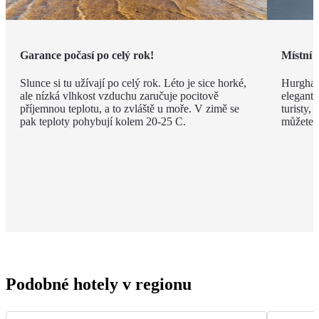
Garance počasí po celý rok!
Místní 
Slunce si tu užívají po celý rok. Léto je sice horké,
Hurghad
ale nízká vlhkost vzduchu zaručuje pocitově
elegantn
příjemnou teplotu, a to zvláště u moře. V zimě se
turisty, 
pak teploty pohybují kolem 20-25 C.
můžete v
Podobné hotely v regionu