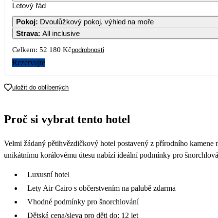
Letový řád
Pokoj
:
Dvoulůžkový pokoj, výhled na moře
Strava
:
All inclusive
Celkem:
52 180 Kč
podrobnosti
Rezervujte
uložit do oblíbených
Proč si vybrat tento hotel
Velmi žádaný pětihvězdičkový hotel postavený z přírodního kamene n
unikátnímu korálovému útesu nabízí ideální podmínky pro šnorchlování. 
Luxusní hotel
Lety Air Cairo s občerstvením na palubě zdarma
Vhodné podmínky pro šnorchlování
Dětská cena/sleva pro děti do: 12 let