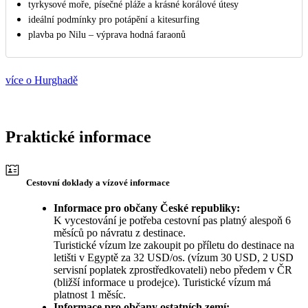
tyrkysové moře, písečné pláže a krásné korálové útesy
ideální podmínky pro potápění a kitesurfing
plavba po Nilu – výprava hodná faraonů
více o Hurghadě
Praktické informace
Cestovní doklady a vízové informace
Informace pro občany České republiky:
K vycestování je potřeba cestovní pas platný alespoň 6
měsíců po návratu z destinace.
Turistické vízum lze zakoupit po příletu do destinace na
letišti v Egyptě za 32 USD/os. (vízum 30 USD, 2 USD
servisní poplatek zprostředkovateli) nebo předem v ČR
(bližší informace u prodejce). Turistické vízum má
platnost 1 měsíc.
Informace pro občany ostatních zemí: