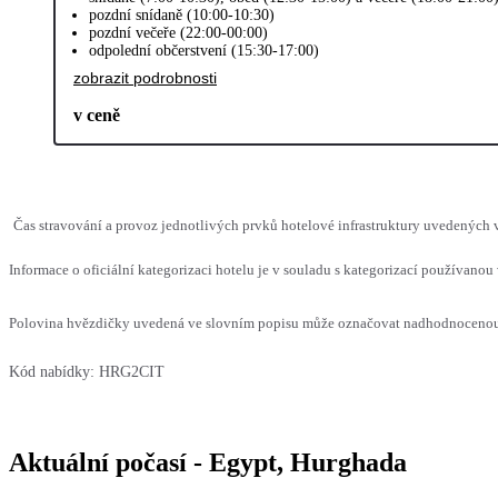
pozdní snídaně (10:00-10:30)
pozdní večeře (22:00-00:00)
odpolední občerstvení (15:30-17:00)
zobrazit podrobnosti
v ceně
Čas stravování a provoz jednotlivých prvků hotelové infrastruktury uvedených
Informace o oficiální kategorizaci hotelu je v souladu s kategorizací používanou 
Polovina hvězdičky uvedená ve slovním popisu může označovat nadhodnocenou n
Kód nabídky:
HRG2CIT
Aktuální počasí - Egypt, Hurghada