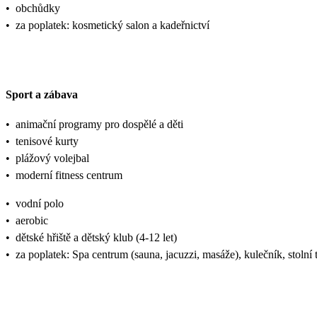
•
obchůdky
•
za poplatek: kosmetický salon a kadeřnictví
Sport a zábava
•
animační programy pro dospělé a děti
•
tenisové kurty
•
plážový volejbal
•
moderní fitness centrum
•
vodní polo
•
aerobic
•
dětské hřiště a dětský klub (4-12 let)
•
za poplatek: Spa centrum (sauna, jacuzzi, masáže), kulečník, stolní t