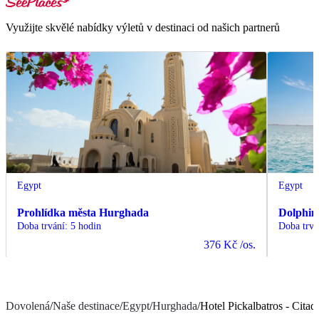
Využijte skvělé nabídky výletů v destinaci od našich partnerů
Egypt
Egypt
Prohlídka města Hurghada
Dolphin
Doba trvání
:
5 hodin
Doba trvá
376 Kč
/os.
Dovolená
/
Naše destinace
/
Egypt
/
Hurghada
/
Hotel Pickalbatros - Cita