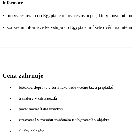
Informace
•
pro vycestování do Egypta je nutný cestovní pas, který musí mít mi
•
konkrétní informace ke vstupu do Egypta si můžete ověřit na inter
Cena zahrnuje
leteckou dopravu v turistické třídě včetně tax a příplatků
transfery v cíli zájezdů
počet noclehů dle smlouvy
stravování v rozsahu uvedeném u ubytovacího objektu
služby delegáta