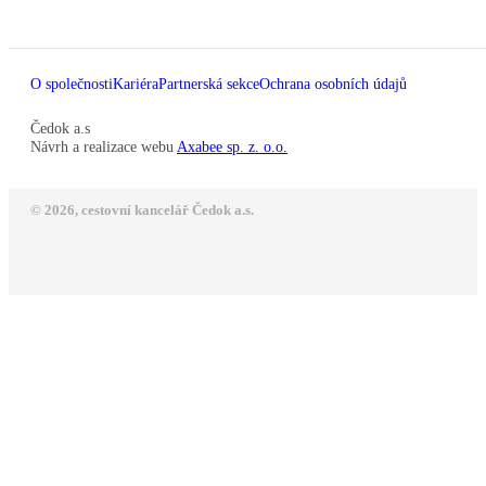
O společnosti
Kariéra
Partnerská sekce
Ochrana osobních údajů
Čedok a.s
Návrh a realizace webu
Axabee sp. z. o.o.
© 2026, cestovní kancelář Čedok a.s.