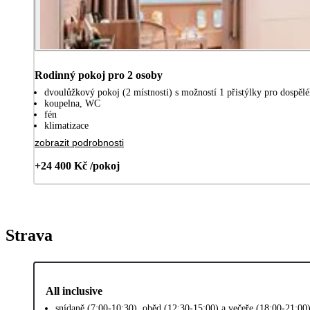
Rodinný pokoj pro 2 osoby
dvoulůžkový pokoj (2 místnosti) s možností 1 přistýlky pro dospělé
koupelna, WC
fén
klimatizace
zobrazit podrobnosti
+24 400 Kč /pokoj
Strava
All inclusive
snídaně (7:00-10:30), oběd (12:30-15:00) a večeře (18:00-21:00