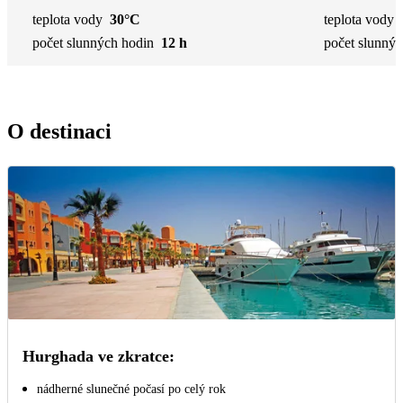
teplota vody
30°C
teplota vody
počet slunných hodin
12 h
počet slunnýc
O destinaci
Hurghada ve zkratce:
nádherné slunečné počasí po celý rok