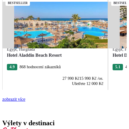
BESTSELLER
BESTSEL
Egypt
,
Hurghada
Egypt
,
Hu
Hotel Aladdin Beach Resort
Hotel De
4.9
868 hodnocení zákazníků
5.1
43
27 990 Kč
15 990 Kč
/os.
Ušetřete
12 000 Kč
zobrazit více
Výlety v destinaci