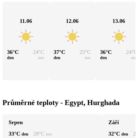
11.06
12.06
13.06
36
°C
24
°C
37
°C
25
°C
36
°C
24
°C
den
noc
den
noc
den
noc
Průměrné teploty - Egypt, Hurghada
Srpen
Září
33
°C
28
°C
32
°C
2
den
noc
den