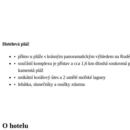
Hotelová pláž
•
přímo u pláže s krásným panoramatickým výhledem na Rud
•
součástí komplexu je přístav a cca 1,6 km dlouhá soukromá p
kamenitá pláž
•
unikátní korálový útes a 2 umělé mořské laguny
•
lehátka, slunečníky a osušky zdarma
O hotelu