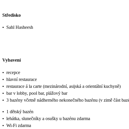
Středisko
•
Sahl Hasheesh
Vybavení
•
recepce
•
hlavní restaurace
•
restaurace á la carte (mezinárodní, asijská a orientální kuchyně)
•
bar v lobby, pool bar, plážový bar
•
3 bazény včetně nádherného nekonečného bazénu (v zimě část baz
•
1 dětský bazén
•
lehátka, slunečníky a osušky u bazénu zdarma
•
Wi-Fi zdarma