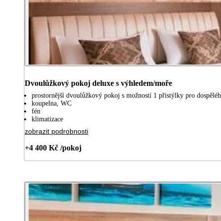
Dvoulůžkový pokoj deluxe s výhledem/moře
prostornější dvoulůžkový pokoj s možností 1 přistýlky pro dospěléh
koupelna, WC
fén
klimatizace
zobrazit podrobnosti
+4 400 Kč /pokoj