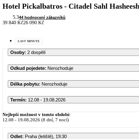
Hotel Pickalbatros - Citadel Sahl Hashees
5.3
44 hodnocení zákazníků
39 840 Kč
26 090 Kč
LAST MINUTE
Osoby
:
2 dospělí
Odkud pojedete
:
Nerozhoduje
Délka pobytu
:
Nerozhoduje
Termín
:
12.08 - 19.08.2026
Nejlepší možnost v tomto období:
12.08
-
19.08.2026
(8 dní, 7 nocí)
Odlet
:
Praha (letiště), 19:30