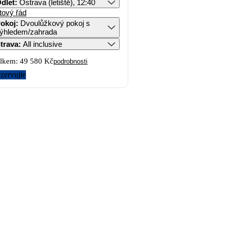
dlet
:
Ostrava (letiště), 12:40
tový řád
okoj
:
Dvoulůžkový pokoj s
ýhledem/zahrada
trava
:
All inclusive
lkem:
49 580 Kč
podrobnosti
zervujte