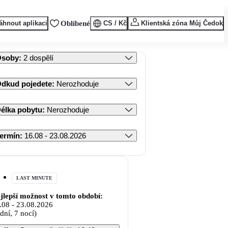
áhnout aplikaci
Oblíbené
CS / Kč
Klientská zóna Můj Čedok
Osoby
:
2 dospělí
dkud pojedete
:
Nerozhoduje
élka pobytu
:
Nerozhoduje
ermín
:
16.08 - 23.08.2026
LAST MINUTE
jlepší možnost v tomto období:
.08
-
23.08.2026
 dní, 7 nocí)