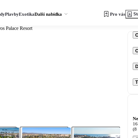
zdy
Plavby
Exotika
Další nabídka
Pro vás
St
ros Palace Resort
O
D
T
Ne
16
(8