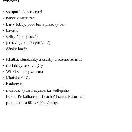
Vybavení
•
vstupní hala s recepcí
•
několik restaurací
•
bar v lobby, pool bar a plážový bar
•
kavárna
•
velký členitý bazén
•
jacuzzi (v zimě vyhřívaná)
•
dětský bazén
•
lehátka, slunečníky a osušky u bazénu zdarma
•
obchůdky se suvenýry
•
Wi-Fi v lobby zdarma
•
lékařská služba
•
bankomat
•
možnost využití aquaparku vedlejšího
hotelu Pickalbatros - Beach Albatros Resort za
poplatek cca 60 USD/os./pobyt