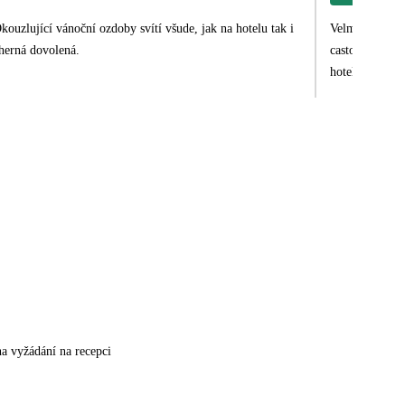
Okouzlující vánoční ozdoby svítí všude, jak na hotelu tak i
Velmi zvlastny
dherná dovolená.
casto krat bol
hotela
na vyžádání na recepci