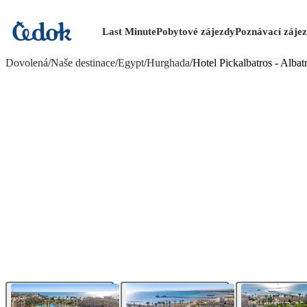
Last Minute
Pobytové zájezdy
Poznávací záje
více fotografií (50)
Dovolená
/
Naše destinace
/
Egypt
/
Hurghada
/
Hotel Pickalbatros - Albat