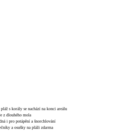
 pláž s korály se nachází na konci areálu
ře z dlouhého mola
dná i pro potápění a šnorchlování
nečníky a osušky na pláži zdarma