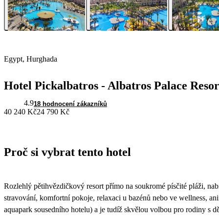
Egypt, Hurghada
Hotel Pickalbatros - Albatros Palace Resor
4.9
18 hodnocení zákazníků
40 240 Kč
24 790 Kč
Proč si vybrat tento hotel
Rozlehlý pětihvězdičkový resort přímo na soukromé písčité pláži, nabí
stravování, komfortní pokoje, relaxaci u bazénů nebo ve wellness, an
aquapark sousedního hotelu) a je tudíž skvělou volbou pro rodiny s dět