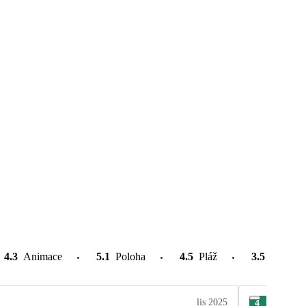
4.3
Animace
5.1
Poloha
4.5
Pláž
3.5
Atrakce
lis 2025
4
Mar