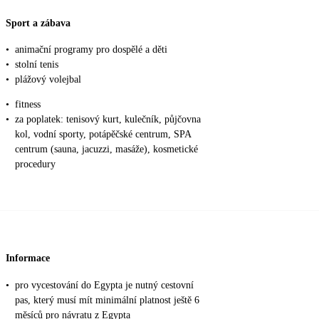
Sport a zábava
•
animační programy pro dospělé a děti
•
stolní tenis
•
plážový volejbal
•
fitness
•
za poplatek: tenisový kurt, kulečník, půjčovna
kol, vodní sporty, potápěčské centrum, SPA
centrum (sauna, jacuzzi, masáže), kosmetické
procedury
Informace
•
pro vycestování do Egypta je nutný cestovní
pas, který musí mít minimální platnost ještě 6
měsíců pro návratu z Egypta