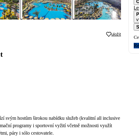
O
Le
P
v
S
uložit
Ce
Re
t
zí svým hostům širokou nabídku služeb (kvalitní all inclusive
imační programy i sportovní vyžití včetně možnosti využít
mi, páry i sólo cestovatele.