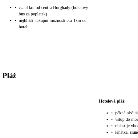
•
cca 8 km od centra Hurghady (hotelový
bus za poplatek)
•
nejbližší nákupní možnosti cca 1km od
hotelu
Pláž
Hotelová pláž
•
pěkná písčitá
•
vstup do mo
•
oblast je vho
•
lehátka, slu