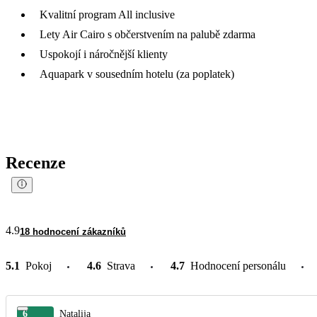
Kvalitní program All inclusive
Lety Air Cairo s občerstvením na palubě zdarma
Uspokojí i náročnější klienty
Aquapark v sousedním hotelu (za poplatek)
Recenze
4.9
18 hodnocení zákazníků
5.1
Pokoj
4.6
Strava
4.7
Hodnocení personálu
6
Natalija