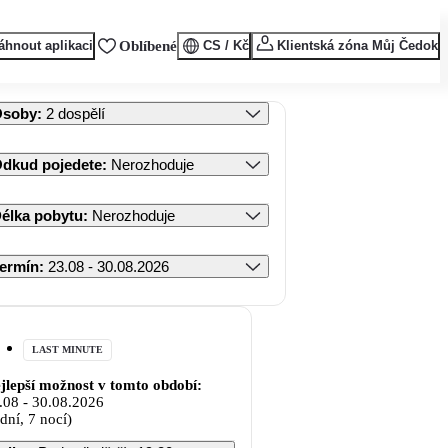
áhnout aplikaci
Oblíbené
CS / Kč
Klientská zóna Můj Čedok
Osoby
:
2 dospělí
dkud pojedete
:
Nerozhoduje
élka pobytu
:
Nerozhoduje
ermín
:
23.08 - 30.08.2026
LAST MINUTE
jlepší možnost v tomto období:
.08
-
30.08.2026
 dní, 7 nocí)