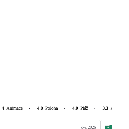
4
Animace
4.8
Poloha
4.9
Pláž
3.3
Atrakce v
čvc 2026
6
Már