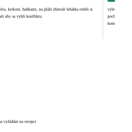
ru, krikom, hádkami, na pláži zbierali lehátka robili si
výlet do Giza -
ali aby sa vyhli konfliktu.
pochváliť dele
komunikovala
na vyžádání na recepci