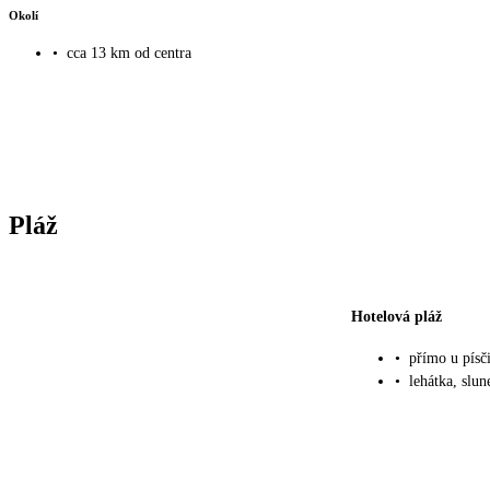
Okolí
•
cca 13 km od centra
Pláž
Hotelová pláž
•
přímo u písč
•
lehátka, slu