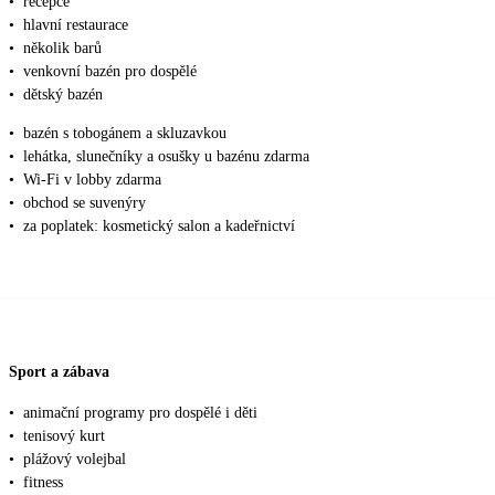
•
recepce
•
hlavní restaurace
•
několik barů
•
venkovní bazén pro dospělé
•
dětský bazén
•
bazén s tobogánem a skluzavkou
•
lehátka, slunečníky a osušky u bazénu zdarma
•
Wi-Fi v lobby zdarma
•
obchod se suvenýry
•
za poplatek: kosmetický salon a kadeřnictví
Sport a zábava
•
animační programy pro dospělé i děti
•
tenisový kurt
•
plážový volejbal
•
fitness