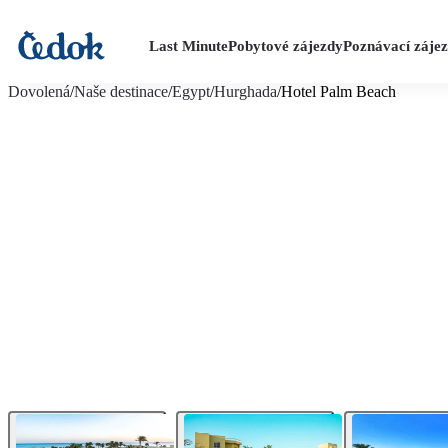
Last Minute
Pobytové zájezdy
Poznávací záje
více fotografií (34)
Dovolená
/
Naše destinace
/
Egypt
/
Hurghada
/
Hotel Palm Beach