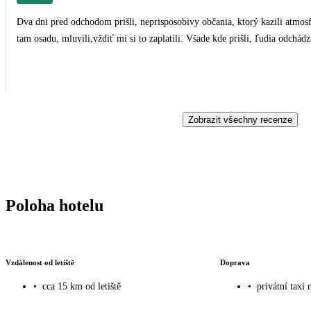
Dva dni pred odchodom prišli, neprisposobivy občania, ktorý kazili atmosfé
tam osadu, mluvili,vždiť mi si to zaplatili. Všade kde prišli, ľudia odchádz
Zobrazit všechny recenze
Poloha hotelu
Vzdálenost od letiště
Doprava
•
cca 15 km od letiště
•
privátní taxi 