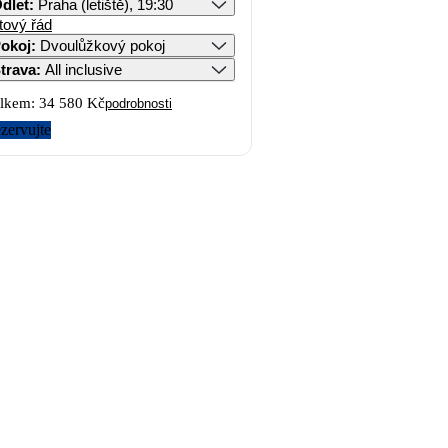
dlet
:
Praha (letiště), 19:30
tový řád
okoj
:
Dvoulůžkový pokoj
trava
:
All inclusive
lkem:
34 580 Kč
podrobnosti
zervujte