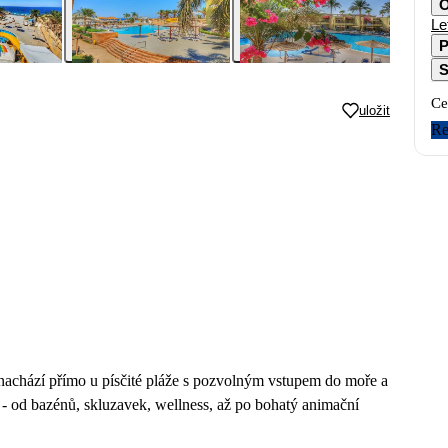
O
Le
P
S
Ce
uložit
Re
nachází přímo u písčité pláže s pozvolným vstupem do moře a
- od bazénů, skluzavek, wellness, až po bohatý animační