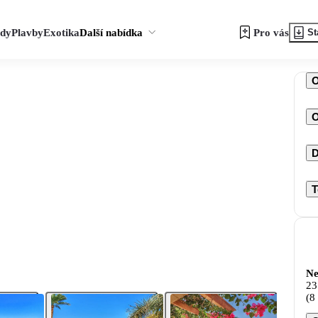
zdy
Plavby
Exotika
Další nabídka
Pro vás
St
O
D
T
Ne
23
(8