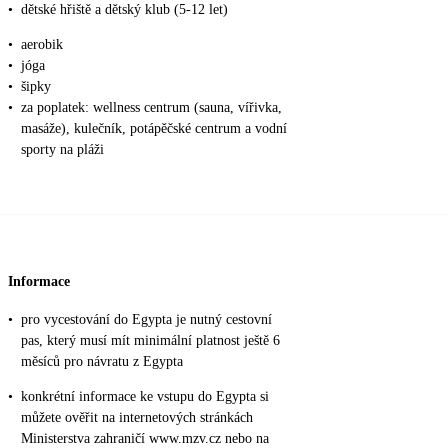
•
dětské hřiště a dětský klub (5-12 let)
•
aerobik
•
jóga
•
šipky
•
za poplatek: wellness centrum (sauna, vířivka,
masáže), kulečník, potápěčské centrum a vodní
sporty na pláži
Informace
•
pro vycestování do Egypta je nutný cestovní
pas, který musí mít minimální platnost ještě 6
měsíců pro návratu z Egypta
•
konkrétní informace ke vstupu do Egypta si
můžete ověřit na internetových stránkách
Ministerstva zahraničí www.mzv.cz nebo na