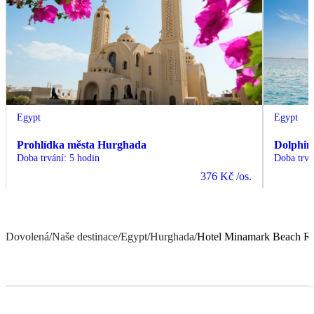
Egypt
Egypt
Prohlídka města Hurghada
Dolphin
Doba trvání
:
5 hodin
Doba trvá
376 Kč
/os.
Dovolená
/
Naše destinace
/
Egypt
/
Hurghada
/
Hotel Minamark Beach Re