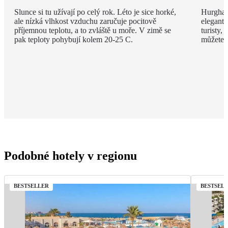
Slunce si tu užívají po celý rok. Léto je sice horké,
Hurghad
ale nízká vlhkost vzduchu zaručuje pocitově
elegantn
příjemnou teplotu, a to zvláště u moře. V zimě se
turisty, 
pak teploty pohybují kolem 20-25 C.
můžete v
Podobné hotely v regionu
BESTSELLER
BESTSEL