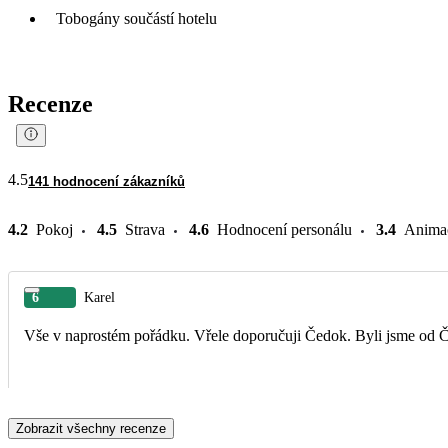
Tobogány součástí hotelu
Recenze
4.5
141 hodnocení zákazníků
4.2
Pokoj
4.5
Strava
4.6
Hodnocení personálu
3.4
Anima
6
Karel
Vše v naprostém pořádku. Vřele doporučuji Čedok. Byli jsme od Če
Zobrazit všechny recenze