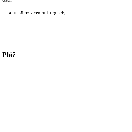
Okolí
•
přímo v centru Hurghady
Pláž