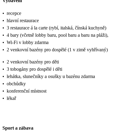
Vybavení
•
recepce
•
hlavní restaurace
•
3 restaurace á la carte (rybí, italská, čínská kuchyně)
•
4 bary (včetně lobby baru, pool baru a baru na pláži),
•
Wi-Fi v lobby zdarma
•
2 venkovní bazény pro dospělé (1 v zimě vyhřívaný)
•
2 venkovní bazény pro děti
•
3 tobogány pro dospělé i děti
•
lehátka, slunečníky a osušky u bazénu zdarma
•
obchůdky
•
konferenční místnost
•
lékař
Sport a zábava