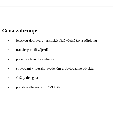
Cena zahrnuje
leteckou dopravu v turistické třídě včetně tax a příplatků
transfery v cíli zájezdů
počet noclehů dle smlouvy
stravování v rozsahu uvedeném u ubytovacího objektu
služby delegáta
pojištění dle zák. č. 159/99 Sb.