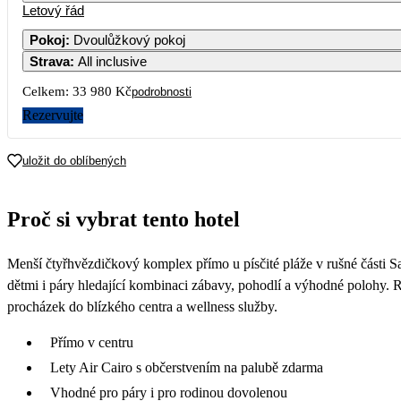
Letový řád
Pokoj
:
Dvoulůžkový pokoj
Strava
:
All inclusive
3
Celkem:
33 980 Kč
podrobnosti
10
Rezervujte
17
uložit do oblíbených
17 790
24
Proč si vybrat tento hotel
18 090
31
Menší čtyřhvězdičkový komplex přímo u písčité pláže v rušné části Sa
17 390
dětmi i páry hledající kombinaci zábavy, pohodlí a výhodné polohy. 
procházek do blízkého centra a wellness služby.
Přímo v centru
Lety Air Cairo s občerstvením na palubě zdarma
Vhodné pro páry i pro rodinou dovolenou