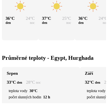
36
°C
24
°C
37
°C
25
°C
36
°C
24
°C
den
noc
den
noc
den
noc
Průměrné teploty - Egypt, Hurghada
Srpen
Září
33
°C
28
°C
32
°C
2
den
noc
den
teplota vody
30°C
teplota vody
počet slunných hodin
12 h
počet slunnýc