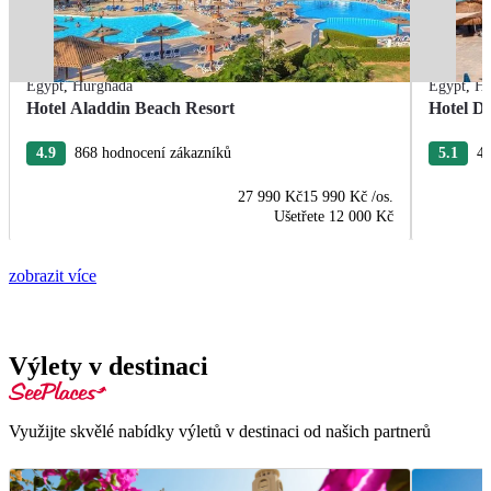
Egypt
,
Hurghada
Egypt
,
Hu
Hotel Aladdin Beach Resort
Hotel De
4.9
868 hodnocení zákazníků
5.1
43
27 990 Kč
15 990 Kč
/os.
Ušetřete
12 000 Kč
zobrazit více
Výlety v destinaci
Využijte skvělé nabídky výletů v destinaci od našich partnerů