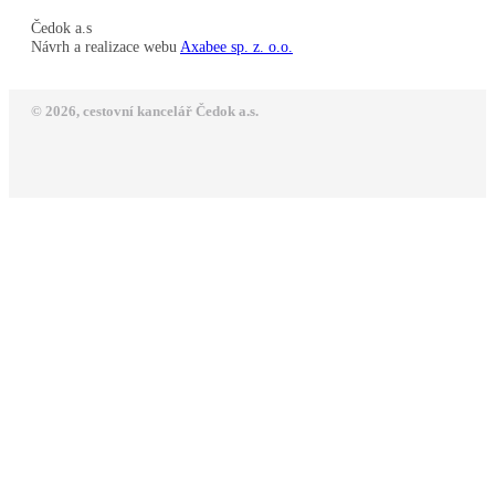
Čedok a.s
Návrh a realizace webu
Axabee sp. z. o.o.
© 2026, cestovní kancelář Čedok a.s.