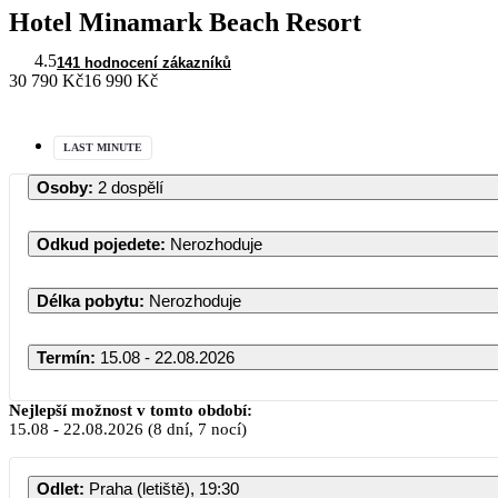
Hotel Minamark Beach Resort
4.5
141 hodnocení zákazníků
30 790 Kč
16 990 Kč
LAST MINUTE
Osoby
:
2 dospělí
Odkud pojedete
:
Nerozhoduje
Délka pobytu
:
Nerozhoduje
Termín
:
15.08 - 22.08.2026
Nejlepší možnost v tomto období:
15.08
-
22.08.2026
(8 dní, 7 nocí)
PO
Odlet
:
Praha (letiště), 19:30