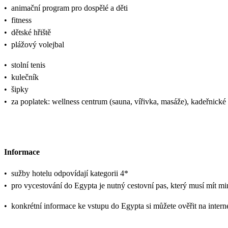
•
animační program pro dospělé a děti
•
fitness
•
dětské hřiště
•
plážový volejbal
•
stolní tenis
•
kulečník
•
šipky
•
za poplatek: wellness centrum (sauna, vířivka, masáže), kadeřnické
Informace
•
sužby hotelu odpovídají kategorii 4*
•
pro vycestování do Egypta je nutný cestovní pas, který musí mít mi
•
konkrétní informace ke vstupu do Egypta si můžete ověřit na inter